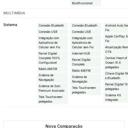
Multifuncional
MULTIMÍDIA
Sistema
Conexão Bluetooth
Conexão Bluetooth
Android Auto S
Fio
Conexão USB
Conexão USB
Apple CarPlay 
Integração com
Integração com
Fio
Aplicativos de
Aplicativos de
Celular sem Fio
Celular sem Fio
Atualização Rem
OTA
Painel Digital
Internet HUB
Completo 100%
Central Heart of
Painel Digital
Configurável
Ocean 15.6
Completo
polegadas
Rádio AM/FM
Rádio AM/FM
Chave Digital 
Sistema de
Sistema de
e Bluetooth
Navegação
Navegação
Painel Digital 1
Sistema de Som
Tela Touchscreen
polegadas
Premium Assinado
polegadas
Sistema 4G
Tela Touchscreen
Integrado
polegadas
Nova Comparação