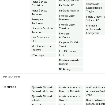
(Criança) estrelas
Freios à Disco
Controle de
Dianteiros
Faróis de LED
Estabilidade e
Freios à Disco
Faróis de Neblina
Tração
Traseiros
Freios à Disco
Faróis Dragon F
Frenagem
Dianteiros
3.0 em LED
Autônoma
Freios à Disco
Frenagem
Limpador Do Vidro
Traseiros
Autônoma de
Traseiro
Emergência
Frenagem
Luz Diurna em
Autônoma
LED
Limpador Do Vidro
Monitoramento de
Traseiro
Pedestre
Luz Diurna em
Nº Airbags
LED
Monitoramento de
Pedestre
Nº Airbags
CONFORTO
Recursos
Ajuste de Altura do
Ajuste de Altura do
Ar-Condicionad
Banco do Motorista
Banco do Motorista
Automático Dua
Zone
Ajuste de Altura do
Ajuste de Altura do
Volante
Volante
Banco do Motori
com Ajuste Elétr