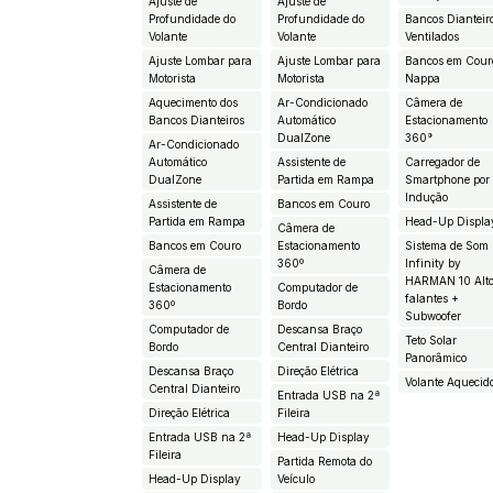
Ajuste de
Ajuste de
Profundidade do
Profundidade do
Bancos Dianteir
Volante
Volante
Ventilados
Ajuste Lombar para
Ajuste Lombar para
Bancos em Cour
Motorista
Motorista
Nappa
Aquecimento dos
Ar-Condicionado
Câmera de
Bancos Dianteiros
Automático
Estacionamento
DualZone
360°
Ar-Condicionado
Automático
Assistente de
Carregador de
DualZone
Partida em Rampa
Smartphone por
Indução
Assistente de
Bancos em Couro
Partida em Rampa
Head-Up Displa
Câmera de
Bancos em Couro
Estacionamento
Sistema de Som
360º
Infinity by
Câmera de
HARMAN 10 Alt
Estacionamento
Computador de
falantes +
360º
Bordo
Subwoofer
Computador de
Descansa Braço
Teto Solar
Bordo
Central Dianteiro
Panorâmico
Descansa Braço
Direção Elétrica
Volante Aquecid
Central Dianteiro
Entrada USB na 2ª
Direção Elétrica
Fileira
Entrada USB na 2ª
Head-Up Display
Fileira
Partida Remota do
Head-Up Display
Veículo