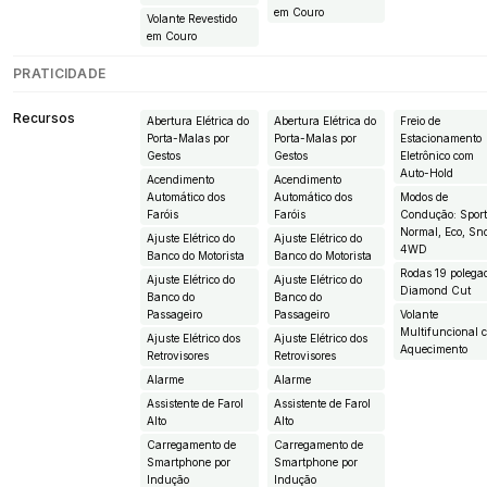
em Couro
Volante Revestido
em Couro
PRATICIDADE
Recursos
Abertura Elétrica do
Abertura Elétrica do
Freio de
Porta-Malas por
Porta-Malas por
Estacionamento
Gestos
Gestos
Eletrônico com
Auto-Hold
Acendimento
Acendimento
Automático dos
Automático dos
Modos de
Faróis
Faróis
Condução: Sport
Normal, Eco, Sn
Ajuste Elétrico do
Ajuste Elétrico do
4WD
Banco do Motorista
Banco do Motorista
Rodas 19 polega
Ajuste Elétrico do
Ajuste Elétrico do
Diamond Cut
Banco do
Banco do
Passageiro
Passageiro
Volante
Multifuncional 
Ajuste Elétrico dos
Ajuste Elétrico dos
Aquecimento
Retrovisores
Retrovisores
Alarme
Alarme
Assistente de Farol
Assistente de Farol
Alto
Alto
Carregamento de
Carregamento de
Smartphone por
Smartphone por
Indução
Indução