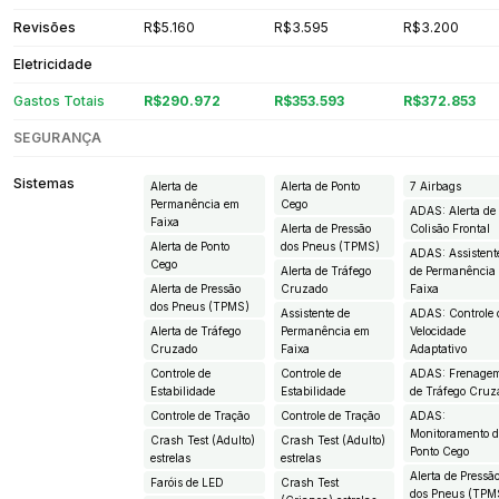
Revisões
R$5.160
R$3.595
R$3.200
Eletricidade
Gastos Totais
R$290.972
R$353.593
R$372.853
SEGURANÇA
Sistemas
Alerta de
Alerta de Ponto
7 Airbags
Permanência em
Cego
ADAS: Alerta de
Faixa
Alerta de Pressão
Colisão Frontal
Alerta de Ponto
dos Pneus (TPMS)
ADAS: Assistent
Cego
Alerta de Tráfego
de Permanência
Alerta de Pressão
Cruzado
Faixa
dos Pneus (TPMS)
Assistente de
ADAS: Controle 
Alerta de Tráfego
Permanência em
Velocidade
Cruzado
Faixa
Adaptativo
Controle de
Controle de
ADAS: Frenage
Estabilidade
Estabilidade
de Tráfego Cruz
Controle de Tração
Controle de Tração
ADAS:
Monitoramento 
Crash Test (Adulto)
Crash Test (Adulto)
Ponto Cego
estrelas
estrelas
Alerta de Pressã
Faróis de LED
Crash Test
dos Pneus (TPM