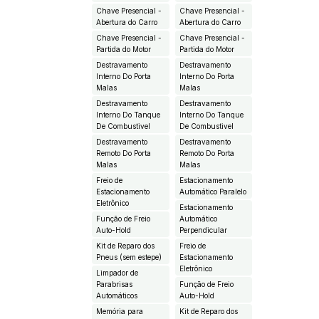
Chave Presencial -
Chave Presencial -
Abertura do Carro
Abertura do Carro
Chave Presencial -
Chave Presencial -
Partida do Motor
Partida do Motor
Destravamento
Destravamento
Interno Do Porta
Interno Do Porta
Malas
Malas
Destravamento
Destravamento
Interno Do Tanque
Interno Do Tanque
De Combustivel
De Combustivel
Destravamento
Destravamento
Remoto Do Porta
Remoto Do Porta
Malas
Malas
Freio de
Estacionamento
Estacionamento
Automático Paralelo
Eletrônico
Estacionamento
Função de Freio
Automático
Auto-Hold
Perpendicular
Kit de Reparo dos
Freio de
Pneus (sem estepe)
Estacionamento
Eletrônico
Limpador de
Parabrisas
Função de Freio
Automáticos
Auto-Hold
Memória para
Kit de Reparo dos