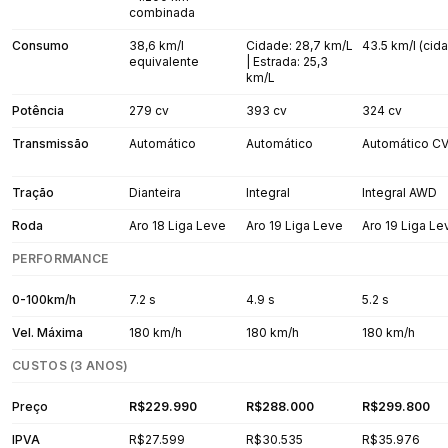
combinada
Consumo
38,6 km/l
Cidade: 28,7 km/L
43.5 km/l (cid
equivalente
| Estrada: 25,3
km/L
Potência
279 cv
393 cv
324 cv
Transmissão
Automático
Automático
Automático C
Tração
Dianteira
Integral
Integral AWD
Roda
Aro 18 Liga Leve
Aro 19 Liga Leve
Aro 19 Liga Le
PERFORMANCE
0-100km/h
7.2 s
4.9 s
5.2 s
Vel. Máxima
180 km/h
180 km/h
180 km/h
CUSTOS (3 ANOS)
Preço
R$229.990
R$288.000
R$299.800
IPVA
R$27.599
R$30.535
R$35.976