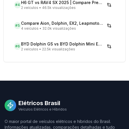
H6 GT vs RAV4 SX 2025 | Compare Preços
#
4
2 veículos
•
46.5k visualizações
Compare Aion, Dolphin, EX2, Leapmotor 2026 | Veículos Elétricos
#
5
4 veículos
•
32.0k visualizações
BYD Dolphin GS vs BYD Dolphin Mini EV - Comparativo Completo
#
6
2 veículos
•
22.5k visualizações
Elétricos Brasil
Veículos Elétricos e Híbridos
O maior portal de veículos elétricos e híbridos do Brasil.
Informações atualizadas, comparações detalhadas e tudo