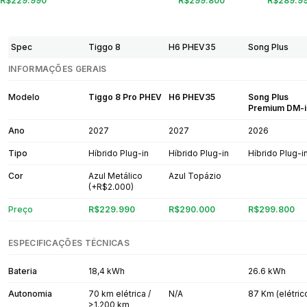
R$229.990
R$299.800
R$289.9
Spec
Tiggo 8
H6 PHEV35
Song Plus
INFORMAÇÕES GERAIS
Modelo
Tiggo 8 Pro PHEV
H6 PHEV35
Song Plus
Premium DM-i
Ano
2027
2027
2026
Tipo
Híbrido Plug-in
Híbrido Plug-in
Híbrido Plug-i
Cor
Azul Metálico
Azul Topázio
(+R$2.000)
Preço
R$229.990
R$290.000
R$299.800
ESPECIFICAÇÕES TÉCNICAS
Bateria
18,4 kWh
26.6 kWh
Autonomia
70 km elétrica /
N/A
87 Km (elétric
>1.200 km