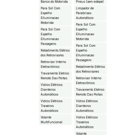
Banco do Motorista
Pneus (sem estepe)
Para Sol Com
Limpador de
Espelho
Parabrisas
EIluminacao
Automáticos
Motorista
Para Sol Com
Para Sol Com
Espelho
Espelho
EIluminacao
EIluminacao
Motorista
Passageiro
Para Sol Com
Rebatimento Elétrico
Espelho
dos Retrovisores
EIluminacao
Passageiro
Retrovisor Interno
Eletrocrômico
Rebatimento Elétrico
dos Retrovisores
Travamento Eletrico
Remoto Das Portas
Retrovisor Interno
Eletrocrômico
Vidros Elétricos
Dianteiros
Travamento Eletrico
Automáticos
Remoto Das Portas
Vidros Elétricos
Vidros Elétricos
Traseiros
Dianteiros
Automáticos
Automáticos
Volante
Vidros Elétricos
Multifuncional
Traseiros
Automáticos
Volante