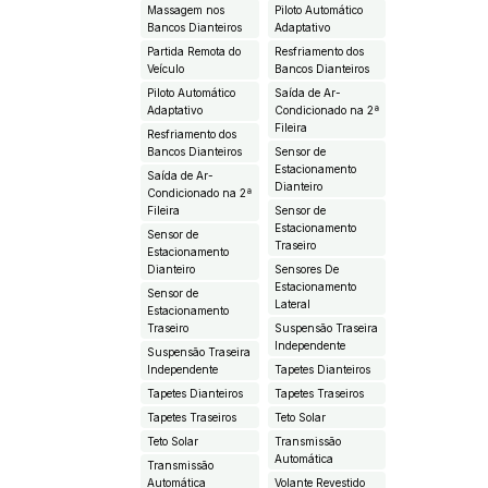
Massagem nos
Piloto Automático
Bancos Dianteiros
Adaptativo
Partida Remota do
Resfriamento dos
Veículo
Bancos Dianteiros
Piloto Automático
Saída de Ar-
Adaptativo
Condicionado na 2ª
Fileira
Resfriamento dos
Bancos Dianteiros
Sensor de
Estacionamento
Saída de Ar-
Dianteiro
Condicionado na 2ª
Fileira
Sensor de
Estacionamento
Sensor de
Traseiro
Estacionamento
Dianteiro
Sensores De
Estacionamento
Sensor de
Lateral
Estacionamento
Traseiro
Suspensão Traseira
Independente
Suspensão Traseira
Independente
Tapetes Dianteiros
Tapetes Dianteiros
Tapetes Traseiros
Tapetes Traseiros
Teto Solar
Teto Solar
Transmissão
Automática
Transmissão
Automática
Volante Revestido