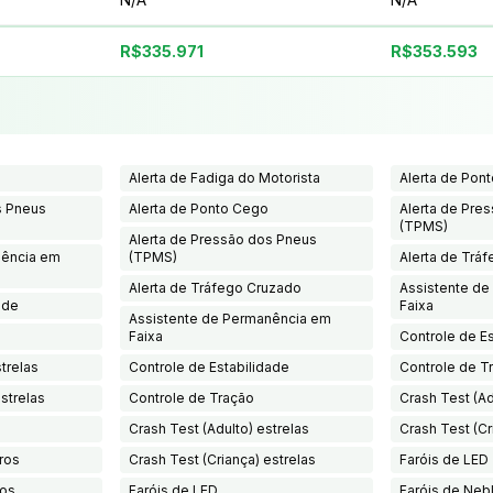
R$335.971
R$353.593
Alerta de Fadiga do Motorista
Alerta de Pon
s Pneus
Alerta de Ponto Cego
Alerta de Pre
(TPMS)
Alerta de Pressão dos Pneus
nência em
(TPMS)
Alerta de Trá
Alerta de Tráfego Cruzado
Assistente d
ade
Faixa
Assistente de Permanência em
Faixa
Controle de E
trelas
Controle de Estabilidade
Controle de T
strelas
Controle de Tração
Crash Test (Ad
Crash Test (Adulto) estrelas
Crash Test (Cr
iros
Crash Test (Criança) estrelas
Faróis de LED
ros
Faróis de LED
Faróis de Nebl