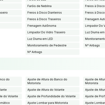
Faróis de Neblina
Freios à Disco
aseiro
Freios à Disco Dianteiros
Freios à Disco
Freios à Disco Traseiros
Frenagem Au
Frenagem Autônoma
Limpador Do V
Limpador Do Vidro Traseiro
Luz Diurna em
Luz Diurna em LED
Monitorament
Monitoramento de Pedestre
Nº Airbags
Nº Airbags
anco do
Ajuste de Altura do Banco do
Ajuste de Altu
Motorista
Motorista
lante
Ajuste de Altura do Volante
Ajuste de Altu
de do Volante
Ajuste de Profundidade do Volante
Ajuste de Pro
omático
Ajuste Lombar para Motorista
Ajuste Lombar