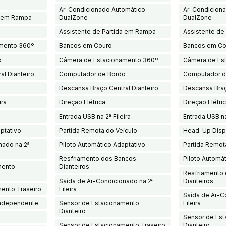
Ar-Condicionado Automático
Ar-Condicion
a em Rampa
DualZone
DualZone
Assistente de Partida em Rampa
Assistente de
mento 360º
Bancos em Couro
Bancos em Co
o
Câmera de Estacionamento 360º
Câmera de Es
al Dianteiro
Computador de Bordo
Computador d
Descansa Braço Central Dianteiro
Descansa Braç
ira
Direção Elétrica
Direção Elétri
Entrada USB na 2ª Fileira
Entrada USB na
ptativo
Partida Remota do Veículo
Head-Up Disp
nado na 2ª
Piloto Automático Adaptativo
Partida Remot
Resfriamento dos Bancos
Piloto Automá
mento
Dianteiros
Resfriamento
Saída de Ar-Condicionado na 2ª
Dianteiros
ento Traseiro
Fileira
Saída de Ar-C
Independente
Sensor de Estacionamento
Fileira
Dianteiro
Sensor de Es
Sensor de Estacionamento Traseiro
Dianteiro