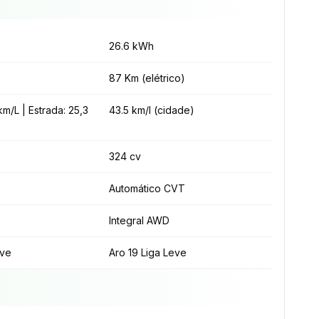
26.6 kWh
87 Km (elétrico)
m/L | Estrada: 25,3
43.5 km/l (cidade)
324 cv
Automático CVT
Integral AWD
eve
Aro 19 Liga Leve