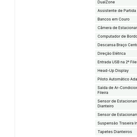
DualZone
Assistente de Partid
Bancos em Couro
Câmera de Estaciona
Computador de Bord
Descansa Braço Centr
Direção Elétrica
Entrada USB na 2ª File
Head-Up Display
Piloto Automático Ada
Saída de Ar-Condicio
Fileira
Sensor de Estaciona
Dianteiro
Sensor de Estacionam
Suspensão Traseira 
Tapetes Dianteiros