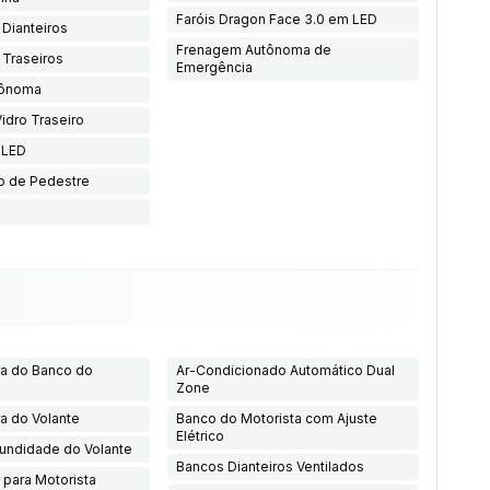
Faróis Dragon Face 3.0 em LED
 Dianteiros
Frenagem Autônoma de
 Traseiros
Emergência
tônoma
idro Traseiro
 LED
o de Pedestre
ra do Banco do
Ar-Condicionado Automático Dual
Zone
ra do Volante
Banco do Motorista com Ajuste
Elétrico
fundidade do Volante
Bancos Dianteiros Ventilados
 para Motorista