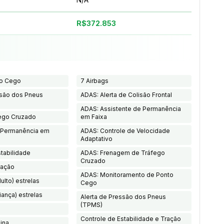
R$372.853
to Cego
7 Airbags
ssão dos Pneus
ADAS: Alerta de Colisão Frontal
ADAS: Assistente de Permanência
fego Cruzado
em Faixa
e Permanência em
ADAS: Controle de Velocidade
Adaptativo
stabilidade
ADAS: Frenagem de Tráfego
Cruzado
ração
ADAS: Monitoramento de Ponto
ulto) estrelas
Cego
iança) estrelas
Alerta de Pressão dos Pneus
(TPMS)
Controle de Estabilidade e Tração
ina