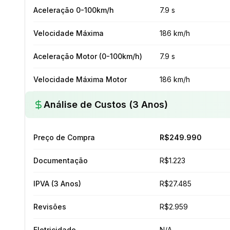
Aceleração 0-100km/h
7.9 s
Velocidade Máxima
186 km/h
Aceleração Motor (0-100km/h)
7.9 s
Velocidade Máxima Motor
186 km/h
Análise de Custos (3 Anos)
Preço de Compra
R$249.990
Documentação
R$1.223
IPVA (3 Anos)
R$27.485
Revisões
R$2.959
Eletricidade
N/A