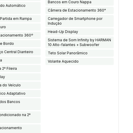
Bancos em Couro Nappa
ado Automático
Câmera de Estacionamento 360°
 Partida em Rampa
Carregador de Smartphone por
Indução
uro
Head-Up Display
tacionamento 360º
Sistema de Som Infinity by HARMAN
e Bordo
10 Alto-falantes + Subwoofer
o Central Dianteiro
Teto Solar Panorâmico
ca
Volante Aquecido
 2ª Fileira
lay
a do Veículo
tico Adaptativo
 dos Bancos
ondicionado na 2ª
tacionamento