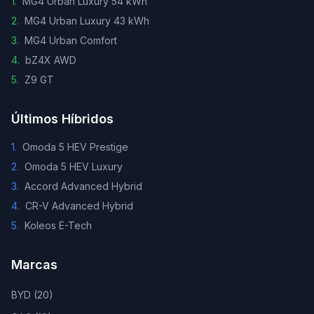
1
.
MG4 Urban Luxury 54 kWh
2
.
MG4 Urban Luxury 43 kWh
3
.
MG4 Urban Comfort
4
.
bZ4X AWD
5
.
Z9 GT
Últimos Híbridos
1
.
Omoda 5 HEV Prestige
2
.
Omoda 5 HEV Luxury
3
.
Accord Advanced Hybrid
4
.
CR-V Advanced Hybrid
5
.
Koleos E-Tech
Marcas
BYD
(
20
)