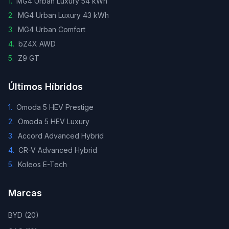
1
.
MG4 Urban Luxury 54 kWh
2
.
MG4 Urban Luxury 43 kWh
3
.
MG4 Urban Comfort
4
.
bZ4X AWD
5
.
Z9 GT
Últimos Híbridos
1
.
Omoda 5 HEV Prestige
2
.
Omoda 5 HEV Luxury
3
.
Accord Advanced Hybrid
4
.
CR-V Advanced Hybrid
5
.
Koleos E-Tech
Marcas
BYD
(
20
)