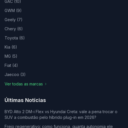
GAC
(
10
)
GWM
(
9
)
Geely
(
7
)
Chery
(
6
)
Toyota
(
6
)
Kia
(
6
)
MG
(
5
)
Fiat
(
4
)
Jaecoo
(
3
)
Ver todas as marcas
Últimas Notícias
BYD Atto 2 DM-i Flex vs Hyundai Creta: vale a pena trocar o
SUV a combustão pelo híbrido plug-in em 2026?
Freio regenerativo: como funciona, quanta autonomia ele