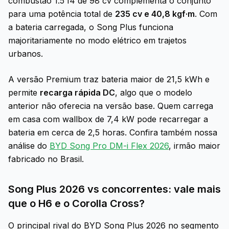
combustão 1.5 I4 de 98 cv complementa o conjunto
para uma potência total de
235 cv e 40,8 kgf·m
. Com
a bateria carregada, o Song Plus funciona
majoritariamente no modo elétrico em trajetos
urbanos.
A versão Premium traz bateria maior de 21,5 kWh e
permite
recarga rápida DC
, algo que o modelo
anterior não oferecia na versão base. Quem carrega
em casa com wallbox de 7,4 kW pode recarregar a
bateria em cerca de 2,5 horas. Confira também nossa
análise do
BYD Song Pro DM-i Flex 2026
, irmão maior
fabricado no Brasil.
Song Plus 2026 vs concorrentes: vale mais
que o H6 e o Corolla Cross?
O principal rival do BYD Song Plus 2026 no segmento