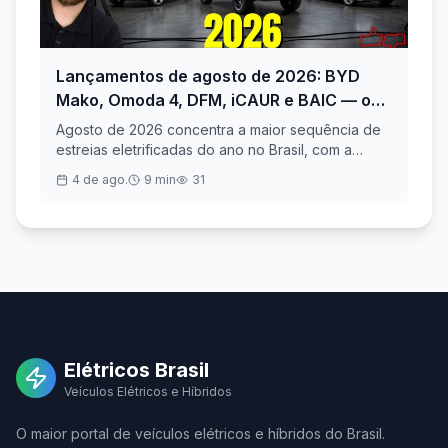
Lançamentos de agosto de 2026: BYD
V
Mako, Omoda 4, DFM, iCAUR e BAIC — o
e
mês mais movimentado do ano para os
c
Agosto de 2026 concentra a maior sequência de
O 
eletrificados
f
estreias eletrificadas do ano no Brasil, com a
ou
chegada de três marcas novas — DFM, iCAUR e
es
4 de ago.
9
min
31
BAIC — somada ao Omoda 4 e à pré-estreia da
80
picape BYD Mako. Os preços vão de cerca de R$
51
129 mil no SUV híbrido da Omoda a
SU
aproximadamente R$ 220 mil na picape da BYD.
na
Elétricos Brasil
Veículos Elétricos e Híbridos
O maior portal de veículos elétricos e híbridos do Brasil.