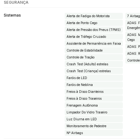
SEGURANÇA
Sistemas
Alerta de Fadiga do Motorista
7 Airba
Alerta de Ponto Cego
ADAS: F
Emergên
Alerta de Pressão dos Pneus (TPMS)
ADAS: M
Alerta de Tráfego Cruzado
Cego
Assistente de Permanência em Faixa
ADAS: Pi
Controle de Estabilidade
ADAS: R
Controle de Tração
Controle
Crash Test (Adulto) estrelas
Crash Test (Criança) estrelas
Faróis de LED
Faróis de Neblina
Freios à Disco Dianteiros
Freios à Disco Traseiros
Frenagem Autônoma
Limpador Do Vidro Traseiro
Luz Diurna em LED
Monitoramento de Pedestre
Nº Airbags