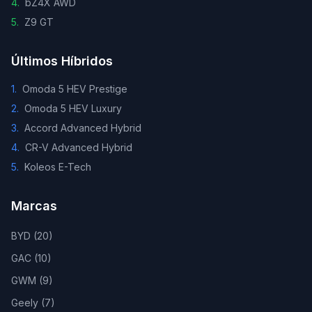
4
.
bZ4X AWD
5
.
Z9 GT
Últimos Híbridos
1
.
Omoda 5 HEV Prestige
2
.
Omoda 5 HEV Luxury
3
.
Accord Advanced Hybrid
4
.
CR-V Advanced Hybrid
5
.
Koleos E-Tech
Marcas
BYD
(
20
)
GAC
(
10
)
GWM
(
9
)
Geely
(
7
)