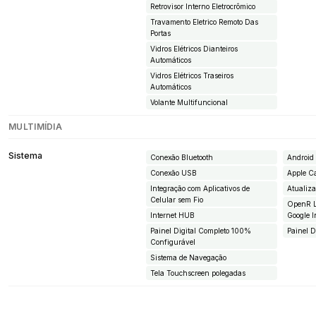
Retrovisor Interno Eletrocrômico
Travamento Eletrico Remoto Das
Portas
Vidros Elétricos Dianteiros
Automáticos
Vidros Elétricos Traseiros
Automáticos
Volante Multifuncional
MULTIMÍDIA
Sistema
Conexão Bluetooth
Android
Conexão USB
Apple C
Integração com Aplicativos de
Atualiz
Celular sem Fio
OpenR L
Internet HUB
Google I
Painel Digital Completo 100%
Painel D
Configurável
Sistema de Navegação
Tela Touchscreen polegadas