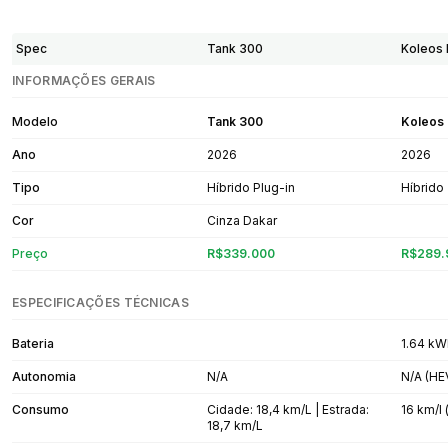
Spec
Tank 300
Koleos
INFORMAÇÕES GERAIS
Modelo
Tank 300
Koleos
Ano
2026
2026
Tipo
Híbrido Plug-in
Híbrido
Cor
Cinza Dakar
Preço
R$339.000
R$289.
ESPECIFICAÇÕES TÉCNICAS
Bateria
1.64 kW
Autonomia
N/A
N/A (HE
Consumo
Cidade: 18,4 km/L | Estrada:
16 km/l 
18,7 km/L