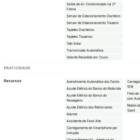
Saída de Ar-Condicionado na 2ª
Fileira
Sensor de Estacionamento Dianteiro
Sensor de Estacionamento Traseiro
Tapetes Dianteiros
Tapetes Traseiros
Teto Solar
Transmissão Automática
Volante Revestido em Couro
PRATICIDADE
Recursos
Acendimento Automático dos Faróis
Carrega
15W
Ajuste Elétrico do Banco do Motorista
Freio de
Ajuste Elétrico do Banco do
com Aut
Passageiro
Modos d
Ajuste Elétrico dos Retrovisores
Sport
Alarme
Assistente de Farol Alto
Carregamento de Smartphone por
Indução
Chave Presencial - Abertura do