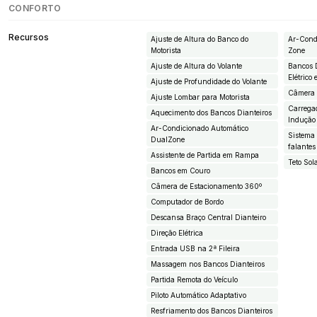
CONFORTO
Recursos
Ajuste de Altura do Banco do
Ar-Cond
Motorista
Zone
Ajuste de Altura do Volante
Bancos D
Elétrico
Ajuste de Profundidade do Volante
Câmera 
Ajuste Lombar para Motorista
Carrega
Aquecimento dos Bancos Dianteiros
Indução
Ar-Condicionado Automático
Sistema 
DualZone
falantes
Assistente de Partida em Rampa
Teto Sol
Bancos em Couro
Câmera de Estacionamento 360º
Computador de Bordo
Descansa Braço Central Dianteiro
Direção Elétrica
Entrada USB na 2ª Fileira
Massagem nos Bancos Dianteiros
Partida Remota do Veículo
Piloto Automático Adaptativo
Resfriamento dos Bancos Dianteiros