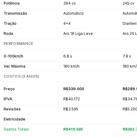
Potência
394 cv
245 cv
Transmissão
Automático
Automát
Tração
4x4
Dianteir
Roda
Aro 18 Liga Leve
Aro 20 
PERFORMANCE
0-100km/h
6.8 s
7.8 s
Vel. Máxima
180 km/h
180 km/
CUSTOS (3 ANOS)
Preço
R$339.000
R$289.
IPVA
R$40.172
R$34.7
Revisões
R$3.595
R$5.20
Eletricidade
Gastos Totais
R$419.585
R$362.