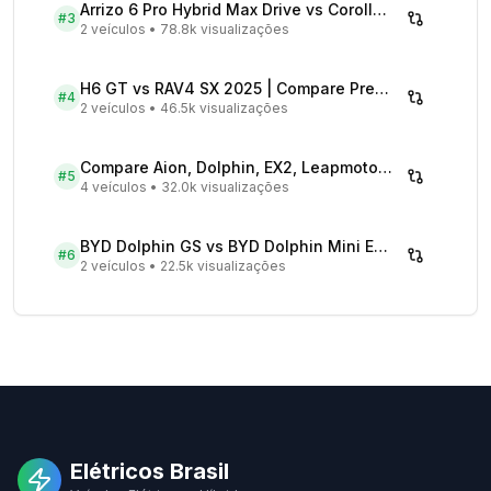
Arrizo 6 Pro Hybrid Max Drive vs Corolla Cross XRX Hybrid - Comparativo Completo
#
3
2 veículos
•
78.8k visualizações
H6 GT vs RAV4 SX 2025 | Compare Preços
#
4
2 veículos
•
46.5k visualizações
Compare Aion, Dolphin, EX2, Leapmotor 2026 | Veículos Elétricos
#
5
4 veículos
•
32.0k visualizações
BYD Dolphin GS vs BYD Dolphin Mini EV - Comparativo Completo
#
6
2 veículos
•
22.5k visualizações
Elétricos Brasil