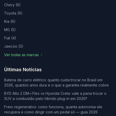
Chery
(
6
)
Toyota
(
6
)
Kia
(
6
)
MG
(
5
)
Fiat
(
4
)
Jaecoo
(
3
)
Ver todas as marcas
Últimas Notícias
Bateria de carro elétrico: quanto custa trocar no Brasil em
2026, quantos anos dura e o que a garantia realmente cobre
BYD Atto 2 DM-i Flex vs Hyundai Creta: vale a pena trocar o
SUV a combustão pelo híbrido plug-in em 2026?
Freio regenerativo: como funciona, quanta autonomia ele
recupera e como dirigir com um pedal só — guia 2026