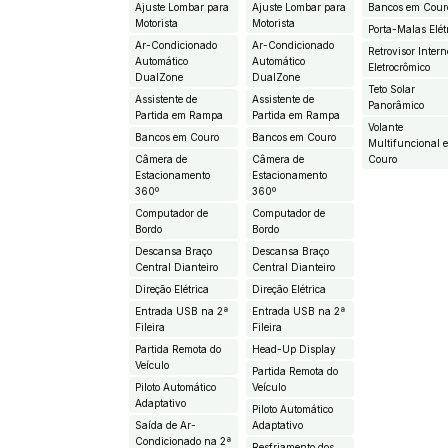
Ajuste Lombar para
Ajuste Lombar para
Bancos em Cour
Motorista
Motorista
Porta-Malas Elét
Ar-Condicionado
Ar-Condicionado
Retrovisor Intern
Automático
Automático
Eletrocrômico
DualZone
DualZone
Teto Solar
Assistente de
Assistente de
Panorâmico
Partida em Rampa
Partida em Rampa
Volante
Bancos em Couro
Bancos em Couro
Multifuncional 
Câmera de
Câmera de
Couro
Estacionamento
Estacionamento
360º
360º
Computador de
Computador de
Bordo
Bordo
Descansa Braço
Descansa Braço
Central Dianteiro
Central Dianteiro
Direção Elétrica
Direção Elétrica
Entrada USB na 2ª
Entrada USB na 2ª
Fileira
Fileira
Partida Remota do
Head-Up Display
Veículo
Partida Remota do
Piloto Automático
Veículo
Adaptativo
Piloto Automático
Saída de Ar-
Adaptativo
Condicionado na 2ª
Resfriamento dos