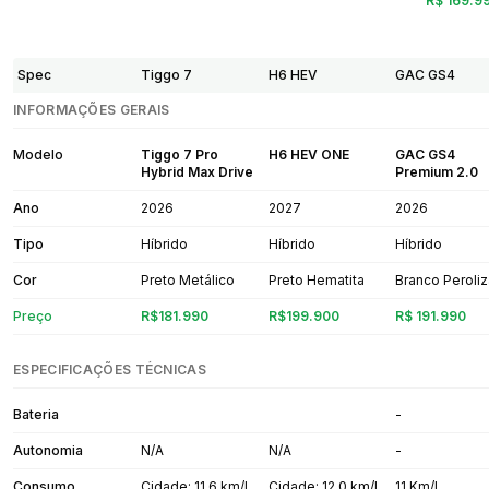
R$ 169.9
Spec
Tiggo 7
H6 HEV
GAC GS4
INFORMAÇÕES GERAIS
Modelo
Tiggo 7 Pro
H6 HEV ONE
GAC GS4
Hybrid Max Drive
Premium 2.0
Ano
2026
2027
2026
Tipo
Híbrido
Híbrido
Híbrido
Cor
Preto Metálico
Preto Hematita
Branco Peroli
Preço
R$181.990
R$199.900
R$ 191.990
ESPECIFICAÇÕES TÉCNICAS
Bateria
-
Autonomia
N/A
N/A
-
Consumo
Cidade: 11,6 km/L
Cidade: 12,0 km/L
11 Km/L