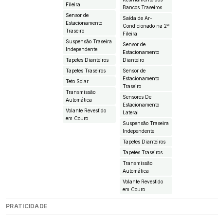
Fileira
Bancos Traseiros
Sensor de
Saída de Ar-
Estacionamento
Condicionado na 2ª
Traseiro
Fileira
Suspensão Traseira
Sensor de
Independente
Estacionamento
Tapetes Dianteiros
Dianteiro
Tapetes Traseiros
Sensor de
Estacionamento
Teto Solar
Traseiro
Transmissão
Sensores De
Automática
Estacionamento
Volante Revestido
Lateral
em Couro
Suspensão Traseira
Independente
Tapetes Dianteiros
Tapetes Traseiros
Transmissão
Automática
Volante Revestido
em Couro
PRATICIDADE