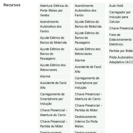
Recursos
Abertura Elétrica do
Acendimento
Auto Hold
Porta-Malas por
Automático dos
Carregador por
Gestos
Faróis
Indução para
Acendimento
Ajuste Elétrico do
Celular
Automático dos
Banco do Motorista
Chave Presencia
Faróis
Ajuste Elétrico do
Freio de
Ajuste Elétrico do
Banco do
Estacionamento
Banco do Motorista
Passageiro
Eletrônico
Ajuste Elétrico do
Ajuste Elétrico dos
Partida por Botã
Banco do
Retrovisores
Piloto Automátic
Passageiro
Alarme
Adaptativo (AC
Ajuste Elétrico dos
Assistente de Farol
Retrovisores
Alto
Alarme
Carregamento de
Assistente de Farol
Smartphone por
Alto
Indução
Carregamento de
Chave Presencial -
Smartphone por
Abertura do Carro
Indução
Chave Presencial -
Chave Presencial -
Partida do Motor
Abertura do Carro
Destravamento
Chave Presencial -
Interno Do Porta
Partida do Motor
Malas
Destravamento
Destravamento