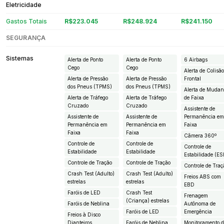
Eletricidade
Gastos Totais
R$223.045
R$248.924
R$241.150
SEGURANÇA
Sistemas
Alerta de Ponto
Alerta de Ponto
6 Airbags
Cego
Cego
Alerta de Colisã
Alerta de Pressão
Alerta de Pressão
Frontal
dos Pneus (TPMS)
dos Pneus (TPMS)
Alerta de Muda
Alerta de Tráfego
Alerta de Tráfego
de Faixa
Cruzado
Cruzado
Assistente de
Assistente de
Assistente de
Permanência e
Permanência em
Permanência em
Faixa
Faixa
Faixa
Câmera 360º
Controle de
Controle de
Controle de
Estabilidade
Estabilidade
Estabilidade (ES
Controle de Tração
Controle de Tração
Controle de Traç
Crash Test (Adulto)
Crash Test (Adulto)
Freios ABS com
estrelas
estrelas
EBD
Faróis de LED
Crash Test
Frenagem
(Criança) estrelas
Faróis de Neblina
Autônoma de
Faróis de LED
Emergência
Freios à Disco
Dianteiros
Faróis de Neblina
Monitoramento 