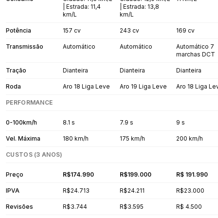
| Estrada: 11,4
| Estrada: 13,8
km/L
km/L
Potência
157 cv
243 cv
169 cv
Transmissão
Automático
Automático
Automático 7
marchas DCT
Tração
Dianteira
Dianteira
Dianteira
Roda
Aro 18 Liga Leve
Aro 19 Liga Leve
Aro 18 Liga Le
PERFORMANCE
0-100km/h
8.1 s
7.9 s
9 s
Vel. Máxima
180 km/h
175 km/h
200 km/h
CUSTOS (3 ANOS)
Preço
R$174.990
R$199.000
R$ 191.990
IPVA
R$24.713
R$24.211
R$23.000
Revisões
R$3.744
R$3.595
R$ 4.500