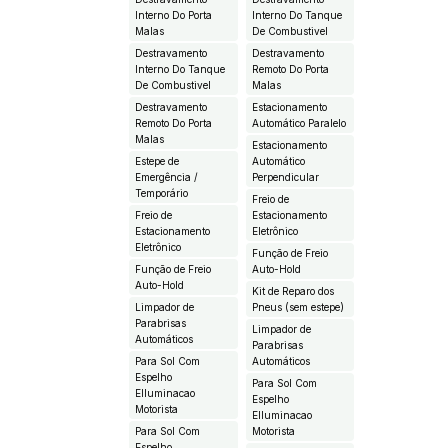
Interno Do Porta
Interno Do Tanque
Malas
De Combustivel
Destravamento
Destravamento
Interno Do Tanque
Remoto Do Porta
De Combustivel
Malas
Destravamento
Estacionamento
Remoto Do Porta
Automático Paralelo
Malas
Estacionamento
Estepe de
Automático
Emergência /
Perpendicular
Temporário
Freio de
Freio de
Estacionamento
Estacionamento
Eletrônico
Eletrônico
Função de Freio
Função de Freio
Auto-Hold
Auto-Hold
Kit de Reparo dos
Limpador de
Pneus (sem estepe)
Parabrisas
Limpador de
Automáticos
Parabrisas
Para Sol Com
Automáticos
Espelho
Para Sol Com
EIluminacao
Espelho
Motorista
EIluminacao
Para Sol Com
Motorista
Espelho