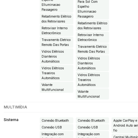
Para Sol Com
EIluminacao
Espelho
Passageiro
EIluminacao
Rebatimento Elétrico
Passageiro
dos Retrovisores
Rebatimento Elétrico
Retrovisor Interno
dos Retrovisores
Eletrocrômico
Retrovisor Interno
Travamento Eletrico
Eletrocrômico
Remoto Das Portas
Travamento Eletrico
Vidros Elétricos
Remoto Das Portas
Dianteiros
Vidros Elétricos
Automáticos
Dianteiros
Vidros Elétricos
Automáticos
Traseiros
Vidros Elétricos
Automáticos
Traseiros
Volante
Automáticos
Multifuncional
Volante
Multifuncional
MULTIMÍDIA
Sistema
Conexão Bluetooth
Conexão Bluetooth
Apple CarPlay e
Android Auto s
Conexão USB
Conexão USB
fio
Integração com
Integração com
Central Multimí