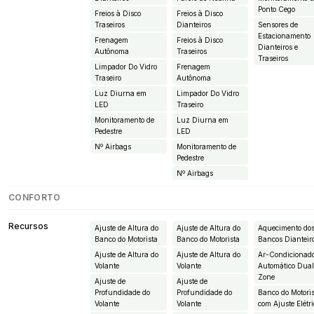
Ponto Cego
Freios à Disco
Freios à Disco
Traseiros
Dianteiros
Sensores de
Estacionamento
Frenagem
Freios à Disco
Dianteiros e
Autônoma
Traseiros
Traseiros
Limpador Do Vidro
Frenagem
Traseiro
Autônoma
Luz Diurna em
Limpador Do Vidro
LED
Traseiro
Monitoramento de
Luz Diurna em
Pedestre
LED
Nº Airbags
Monitoramento de
Pedestre
Nº Airbags
CONFORTO
Recursos
Ajuste de Altura do
Ajuste de Altura do
Aquecimento do
Banco do Motorista
Banco do Motorista
Bancos Dianteir
Ajuste de Altura do
Ajuste de Altura do
Ar-Condicionad
Volante
Volante
Automático Dua
Zone
Ajuste de
Ajuste de
Profundidade do
Profundidade do
Banco do Motori
Volante
Volante
com Ajuste Elétr