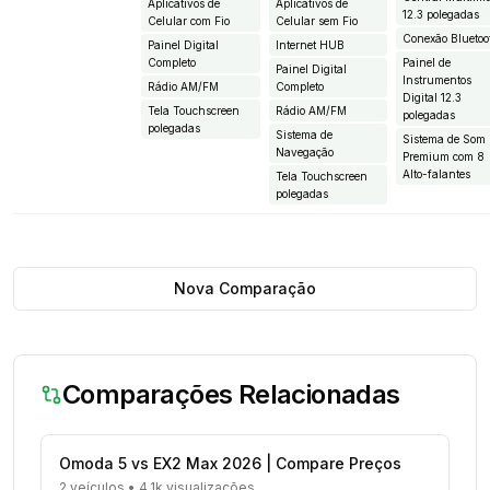
Aplicativos de
Aplicativos de
12.3 polegadas
Celular com Fio
Celular sem Fio
Conexão Bluetoo
Painel Digital
Internet HUB
Completo
Painel de
Painel Digital
Instrumentos
Rádio AM/FM
Completo
Digital 12.3
Tela Touchscreen
Rádio AM/FM
polegadas
polegadas
Sistema de
Sistema de Som
Navegação
Premium com 8
Alto-falantes
Tela Touchscreen
polegadas
Nova Comparação
Comparações Relacionadas
Omoda 5 vs EX2 Max 2026 | Compare Preços
2 veículos
•
4.1k visualizações