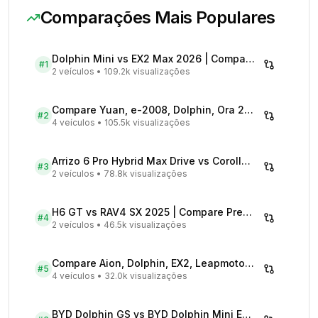
Comparações Mais Populares
Dolphin Mini vs EX2 Max 2026 | Compare Preços
#
1
2 veículos
•
109.2k visualizações
Compare Yuan, e-2008, Dolphin, Ora 2026 | Veículos Elétricos
#
2
4 veículos
•
105.5k visualizações
Arrizo 6 Pro Hybrid Max Drive vs Corolla Cross XRX Hybrid - Comparativo Completo
#
3
2 veículos
•
78.8k visualizações
H6 GT vs RAV4 SX 2025 | Compare Preços
#
4
2 veículos
•
46.5k visualizações
Compare Aion, Dolphin, EX2, Leapmotor 2026 | Veículos Elétricos
#
5
4 veículos
•
32.0k visualizações
BYD Dolphin GS vs BYD Dolphin Mini EV - Comparativo Completo