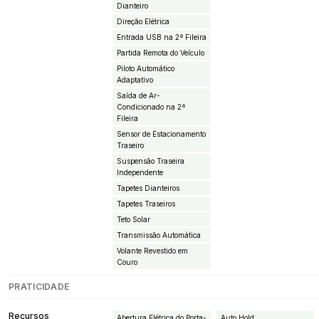
Dianteiro
Direção Elétrica
Entrada USB na 2ª Fileira
Partida Remota do Veículo
Piloto Automático
Adaptativo
Saída de Ar-
Condicionado na 2ª
Fileira
Sensor de Estacionamento
Traseiro
Suspensão Traseira
Independente
Tapetes Dianteiros
Tapetes Traseiros
Teto Solar
Transmissão Automática
Volante Revestido em
Couro
PRATICIDADE
Recursos
Abertura Elétrica do Porta-
Auto Hold