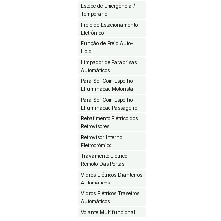
Estepe de Emergência /
Temporário
Freio de Estacionamento
Eletrônico
Função de Freio Auto-
Hold
Limpador de Parabrisas
Automáticos
Para Sol Com Espelho
EIluminacao Motorista
Para Sol Com Espelho
EIluminacao Passageiro
Rebatimento Elétrico dos
Retrovisores
Retrovisor Interno
Eletrocrômico
Travamento Eletrico
Remoto Das Portas
Vidros Elétricos Dianteiros
Automáticos
Vidros Elétricos Traseiros
Automáticos
Volante Multifuncional