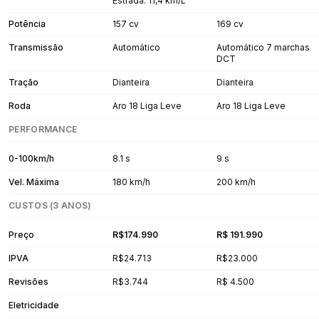
Estrada: 11,4 km/L
Potência
157 cv
169 cv
Transmissão
Automático
Automático 7 marchas
DCT
Tração
Dianteira
Dianteira
Roda
Aro 18 Liga Leve
Aro 18 Liga Leve
PERFORMANCE
0-100km/h
8.1 s
9 s
Vel. Máxima
180 km/h
200 km/h
CUSTOS (3 ANOS)
Preço
R$174.990
R$ 191.990
IPVA
R$24.713
R$23.000
Revisões
R$3.744
R$ 4.500
Eletricidade