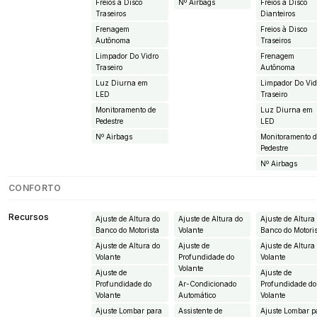
Freios à Disco
Nº Airbags
Freios à Disco
Traseiros
Dianteiros
Frenagem
Freios à Disco
Autônoma
Traseiros
Limpador Do Vidro
Frenagem
Traseiro
Autônoma
Luz Diurna em
Limpador Do Vid
LED
Traseiro
Monitoramento de
Luz Diurna em
Pedestre
LED
Nº Airbags
Monitoramento 
Pedestre
Nº Airbags
CONFORTO
Recursos
Ajuste de Altura do
Ajuste de Altura do
Ajuste de Altura
Banco do Motorista
Volante
Banco do Motori
Ajuste de Altura do
Ajuste de
Ajuste de Altura
Volante
Profundidade do
Volante
Volante
Ajuste de
Ajuste de
Profundidade do
Ar-Condicionado
Profundidade do
Volante
Automático
Volante
Ajuste Lombar para
Assistente de
Ajuste Lombar p