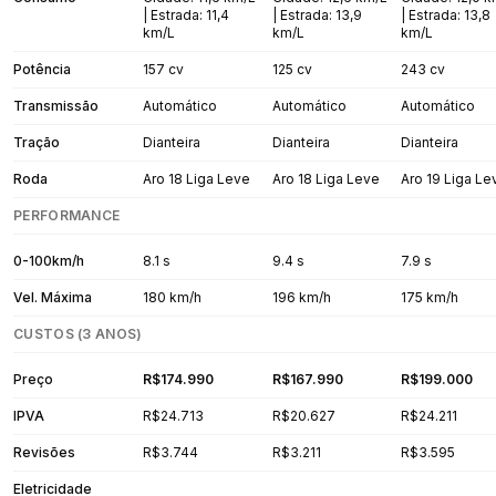
| Estrada: 11,4
| Estrada: 13,9
| Estrada: 13,8
km/L
km/L
km/L
Potência
157 cv
125 cv
243 cv
Transmissão
Automático
Automático
Automático
Tração
Dianteira
Dianteira
Dianteira
Roda
Aro 18 Liga Leve
Aro 18 Liga Leve
Aro 19 Liga Le
PERFORMANCE
0-100km/h
8.1 s
9.4 s
7.9 s
Vel. Máxima
180 km/h
196 km/h
175 km/h
CUSTOS (3 ANOS)
Preço
R$174.990
R$167.990
R$199.000
IPVA
R$24.713
R$20.627
R$24.211
Revisões
R$3.744
R$3.211
R$3.595
Eletricidade