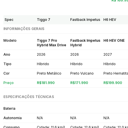
R$ 169.9
Spec
Tiggo 7
Fastback Impetus
H6 HEV
INFORMAÇÕES GERAIS
Modelo
Tiggo 7 Pro
Fastback Impetus
H6 HEV ONE
Hybrid Max Drive
Hybrid
Ano
2026
2026
2027
Tipo
Híbrido
Híbrido
Híbrido
Cor
Preto Metálico
Preto Vulcano
Preto Hematit
Preço
R$181.990
R$171.990
R$199.900
ESPECIFICAÇÕES TÉCNICAS
Bateria
Autonomia
N/A
N/A
N/A
Consumo
Cidade: 11,6 km/L
Cidade: 12,6 km/L
Cidade: 12,0 