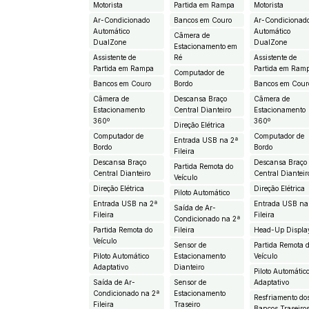
Motorista
Partida em Rampa
Motorista
Ar-Condicionado
Bancos em Couro
Ar-Condicionad
Automático
Automático
Câmera de
DualZone
DualZone
Estacionamento em
Assistente de
Ré
Assistente de
Partida em Rampa
Partida em Ram
Computador de
Bancos em Couro
Bordo
Bancos em Cour
Câmera de
Descansa Braço
Câmera de
Estacionamento
Central Dianteiro
Estacionamento
360º
360º
Direção Elétrica
Computador de
Computador de
Entrada USB na 2ª
Bordo
Bordo
Fileira
Descansa Braço
Descansa Braço
Partida Remota do
Central Dianteiro
Central Dianteir
Veículo
Direção Elétrica
Direção Elétrica
Piloto Automático
Entrada USB na 2ª
Entrada USB na
Saída de Ar-
Fileira
Fileira
Condicionado na 2ª
Partida Remota do
Fileira
Head-Up Displa
Veículo
Sensor de
Partida Remota 
Piloto Automático
Estacionamento
Veículo
Adaptativo
Dianteiro
Piloto Automátic
Saída de Ar-
Sensor de
Adaptativo
Condicionado na 2ª
Estacionamento
Resfriamento do
Fileira
Traseiro
Bancos Traseiro