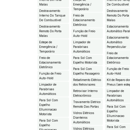
Malas
Emergência /
De Combustivel
Temporário
Destravamento
Destravamento
Interno Do Tanque
Freio de
Remoto Do Porta
De Combustivel
Estacionamento
Malas
Eletrônico
Destravamento
Estacionamento
Remoto Do Porta
Função de Freio
Automático Paral
Malas
Auto-Hold
Estacionamento
Estepe de
Limpador de
Automático
Emergência /
Parabrisas
Perpendicular
Temporário
Automáticos
Freio de
Freio de
Para Sol Com
Estacionamento
Estacionamento
Espelho Motorista
Eletrônico
Eletrônico
Para Sol Com
Função de Freio
Função de Freio
Espelho Passageiro
Auto-Hold
Auto-Hold
Rebatimento Elétrico
Kit de Reparo do
Limpador de
dos Retrovisores
Pneus (sem este
Parabrisas
Retrovisor Interno
Limpador de
Automáticos
Eletrocrômico
Parabrisas
Para Sol Com
Automáticos
Travamento Eletrico
Espelho
Remoto Das Portas
Para Sol Com
EIluminacao
Espelho
Vidros Elétricos
Motorista
EIluminacao
Dianteiros
Para Sol Com
Motorista
Automáticos
Espelho
Para Sol Com
Vidros Elétricos
EIluminacao