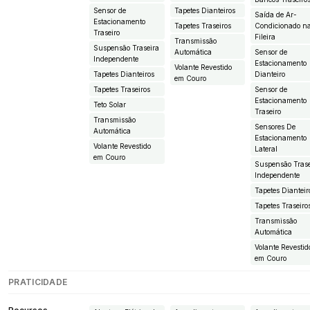
Sensor de
Tapetes Dianteiros
Saída de Ar-
Estacionamento
Tapetes Traseiros
Condicionado n
Traseiro
Fileira
Transmissão
Suspensão Traseira
Automática
Sensor de
Independente
Estacionamento
Volante Revestido
Tapetes Dianteiros
Dianteiro
em Couro
Tapetes Traseiros
Sensor de
Estacionamento
Teto Solar
Traseiro
Transmissão
Sensores De
Automática
Estacionamento
Volante Revestido
Lateral
em Couro
Suspensão Trase
Independente
Tapetes Dianteir
Tapetes Traseiro
Transmissão
Automática
Volante Revestid
em Couro
PRATICIDADE