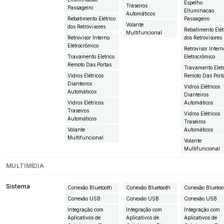
Espelho
Traseiros
Passageiro
EIluminacao
Automáticos
Rebatimento Elétrico
Passageiro
Volante
dos Retrovisores
Rebatimento Elét
Multifuncional
Retrovisor Interno
dos Retrovisores
Eletrocrômico
Retrovisor Intern
Travamento Eletrico
Eletrocrômico
Remoto Das Portas
Travamento Eletr
Vidros Elétricos
Remoto Das Port
Dianteiros
Vidros Elétricos
Automáticos
Dianteiros
Vidros Elétricos
Automáticos
Traseiros
Vidros Elétricos
Automáticos
Traseiros
Volante
Automáticos
Multifuncional
Volante
Multifuncional
MULTIMÍDIA
Sistema
Conexão Bluetooth
Conexão Bluetooth
Conexão Bluetoo
Conexão USB
Conexão USB
Conexão USB
Integração com
Integração com
Integração com
Aplicativos de
Aplicativos de
Aplicativos de