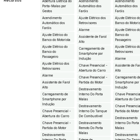
Recursos
Abertura Elétrica do
Acendimento
Acendimento
Porta-Malas por
Automático dos
Automático dos
Gestos
Faróis
Faróis
Acendimento
Ajuste Elétrico dos
Ajuste Elétrico d
Automático dos
Retrovisores
Banco do Motori
Faróis
Alarme
Ajuste Elétrico d
Ajuste Elétrico do
Banco do
Assistente de Farol
Banco do Motorista
Passageiro
Alto
Ajuste Elétrico do
Ajuste Elétrico d
Carregamento de
Banco do
Retrovisores
Smartphone por
Passageiro
Indução
Alarme
Ajuste Elétrico dos
Chave Presencial -
Assistente de Fa
Retrovisores
Abertura do Carro
Alto
Alarme
Chave Presencial -
Carregamento d
Assistente de Farol
Partida do Motor
Smartphone por
Alto
Indução
Destravamento
Carregamento de
Interno Do Porta
Chave Presencia
Smartphone por
Malas
Abertura do Car
Indução
Destravamento
Chave Presencia
Chave Presencial -
Interno Do Tanque
Partida do Motor
Abertura do Carro
De Combustivel
Destravamento
Chave Presencial -
Destravamento
Interno Do Porta
Partida do Motor
Remoto Do Porta
Malas
Malas
Destravamento
Destravamento
Interno Do Porta
Estepe de
Interno Do Tanq