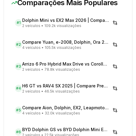
Comparações Mais Populares
Dolphin Mini vs EX2 Max 2026 | Compare Preços
#
1
2 veículos
•
109.2k visualizações
Compare Yuan, e-2008, Dolphin, Ora 2026 | Veículos Elétricos
#
2
4 veículos
•
105.5k visualizações
Arrizo 6 Pro Hybrid Max Drive vs Corolla Cross XRX Hybrid - Comparativo Completo
#
3
2 veículos
•
78.8k visualizações
H6 GT vs RAV4 SX 2025 | Compare Preços
#
4
2 veículos
•
46.5k visualizações
Compare Aion, Dolphin, EX2, Leapmotor 2026 | Veículos Elétricos
#
5
4 veículos
•
32.0k visualizações
BYD Dolphin GS vs BYD Dolphin Mini EV - Comparativo Completo
#
6
2 veículos
•
22.5k visualizações