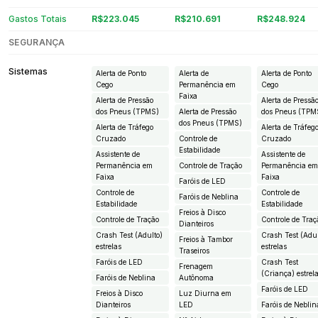
Gastos Totais
R$223.045
R$210.691
R$248.924
SEGURANÇA
Sistemas
Alerta de Ponto
Alerta de
Alerta de Ponto
Cego
Permanência em
Cego
Faixa
Alerta de Pressão
Alerta de Pressã
dos Pneus (TPMS)
Alerta de Pressão
dos Pneus (TPM
dos Pneus (TPMS)
Alerta de Tráfego
Alerta de Tráfeg
Cruzado
Controle de
Cruzado
Estabilidade
Assistente de
Assistente de
Permanência em
Controle de Tração
Permanência e
Faixa
Faixa
Faróis de LED
Controle de
Controle de
Faróis de Neblina
Estabilidade
Estabilidade
Freios à Disco
Controle de Tração
Controle de Traç
Dianteiros
Crash Test (Adulto)
Crash Test (Adul
Freios à Tambor
estrelas
estrelas
Traseiros
Faróis de LED
Crash Test
Frenagem
(Criança) estrel
Faróis de Neblina
Autônoma
Faróis de LED
Freios à Disco
Luz Diurna em
Dianteiros
LED
Faróis de Neblin