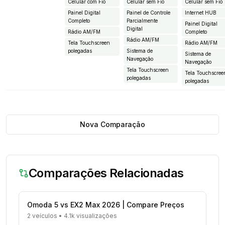
Celular com Fio
Celular sem Fio
Celular sem Fio
Painel Digital
Painel de Controle
Internet HUB
Completo
Parcialmente
Painel Digital
Digital
Rádio AM/FM
Completo
Rádio AM/FM
Tela Touchscreen
Rádio AM/FM
polegadas
Sistema de
Sistema de
Navegação
Navegação
Tela Touchscreen
Tela Touchscree
polegadas
polegadas
Nova Comparação
Comparações Relacionadas
Omoda 5 vs EX2 Max 2026 | Compare Preços
2 veículos
•
4.1k visualizações