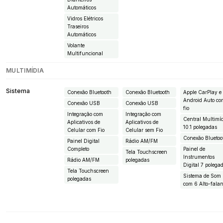
Automáticos
Vidros Elétricos
Traseiros
Automáticos
Volante
Multifuncional
MULTIMÍDIA
Sistema
Conexão Bluetooth
Conexão Bluetooth
Apple CarPlay e
Android Auto c
Conexão USB
Conexão USB
fio
Integração com
Integração com
Central Multimí
Aplicativos de
Aplicativos de
10.1 polegadas
Celular com Fio
Celular sem Fio
Conexão Bluetoo
Painel Digital
Rádio AM/FM
Completo
Painel de
Tela Touchscreen
Instrumentos
Rádio AM/FM
polegadas
Digital 7 polega
Tela Touchscreen
Sistema de Som
polegadas
com 6 Alto-falan