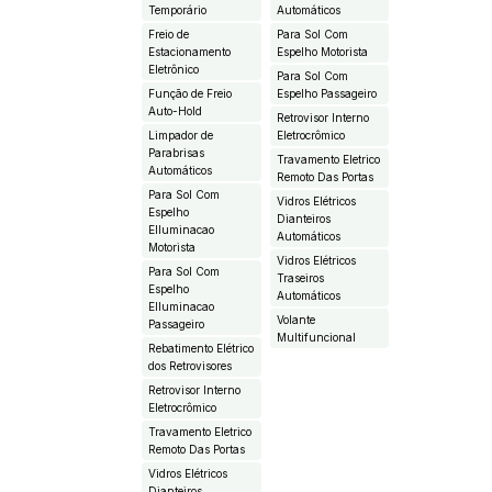
Temporário
Automáticos
Freio de
Para Sol Com
Estacionamento
Espelho Motorista
Eletrônico
Para Sol Com
Função de Freio
Espelho Passageiro
Auto-Hold
Retrovisor Interno
Limpador de
Eletrocrômico
Parabrisas
Travamento Eletrico
Automáticos
Remoto Das Portas
Para Sol Com
Vidros Elétricos
Espelho
Dianteiros
EIluminacao
Automáticos
Motorista
Vidros Elétricos
Para Sol Com
Traseiros
Espelho
Automáticos
EIluminacao
Volante
Passageiro
Multifuncional
Rebatimento Elétrico
dos Retrovisores
Retrovisor Interno
Eletrocrômico
Travamento Eletrico
Remoto Das Portas
Vidros Elétricos
Dianteiros