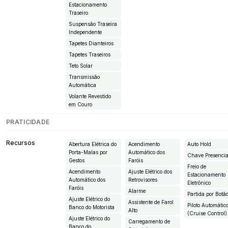
Estacionamento
Traseiro
Suspensão Traseira
Independente
Tapetes Dianteiros
Tapetes Traseiros
Teto Solar
Transmissão
Automática
Volante Revestido
em Couro
PRATICIDADE
Recursos
Abertura Elétrica do
Acendimento
Auto Hold
Porta-Malas por
Automático dos
Chave Presencia
Gestos
Faróis
Freio de
Acendimento
Ajuste Elétrico dos
Estacionamento
Automático dos
Retrovisores
Eletrônico
Faróis
Alarme
Partida por Botã
Ajuste Elétrico do
Assistente de Farol
Piloto Automátic
Banco do Motorista
Alto
(Cruise Control)
Ajuste Elétrico do
Carregamento de
Banco do