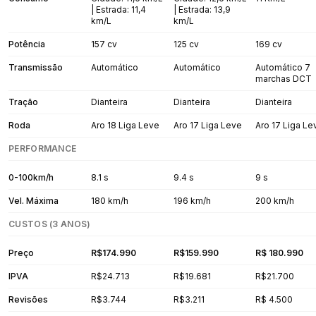
| Estrada: 11,4
| Estrada: 13,9
km/L
km/L
Potência
157 cv
125 cv
169 cv
Transmissão
Automático
Automático
Automático 7
marchas DCT
Tração
Dianteira
Dianteira
Dianteira
Roda
Aro 18 Liga Leve
Aro 17 Liga Leve
Aro 17 Liga Le
PERFORMANCE
0-100km/h
8.1 s
9.4 s
9 s
Vel. Máxima
180 km/h
196 km/h
200 km/h
CUSTOS (3 ANOS)
Preço
R$174.990
R$159.990
R$ 180.990
IPVA
R$24.713
R$19.681
R$21.700
Revisões
R$3.744
R$3.211
R$ 4.500