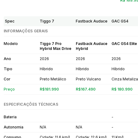
R$ 169.9
Spec
Tiggo 7
Fastback Audace
GAC GS4
INFORMAÇÕES GERAIS
Modelo
Tiggo 7 Pro
Fastback Audace
GAC GS4 Elite
Hybrid Max Drive
Hybrid
Ano
2026
2026
2026
Tipo
Híbrido
Híbrido
Híbrido
Cor
Preto Metálico
Preto Vulcano
Cinza Metaliz
Preço
R$181.990
R$167.490
R$ 180.990
ESPECIFICAÇÕES TÉCNICAS
Bateria
-
Autonomia
N/A
N/A
-
Consumo
Cidade: 11,6 km/L
Cidade: 12,6 km/L
11 Km/L