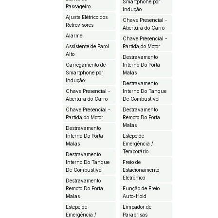
Smartphone por
Passageiro
Indução
Ajuste Elétrico dos
Chave Presencial -
Retrovisores
Abertura do Carro
Alarme
Chave Presencial -
Assistente de Farol
Partida do Motor
Alto
Destravamento
Carregamento de
Interno Do Porta
Smartphone por
Malas
Indução
Destravamento
Chave Presencial -
Interno Do Tanque
Abertura do Carro
De Combustivel
Chave Presencial -
Destravamento
Partida do Motor
Remoto Do Porta
Malas
Destravamento
Interno Do Porta
Estepe de
Malas
Emergência /
Temporário
Destravamento
Interno Do Tanque
Freio de
De Combustivel
Estacionamento
Eletrônico
Destravamento
Remoto Do Porta
Função de Freio
Malas
Auto-Hold
Estepe de
Limpador de
Emergência /
Parabrisas