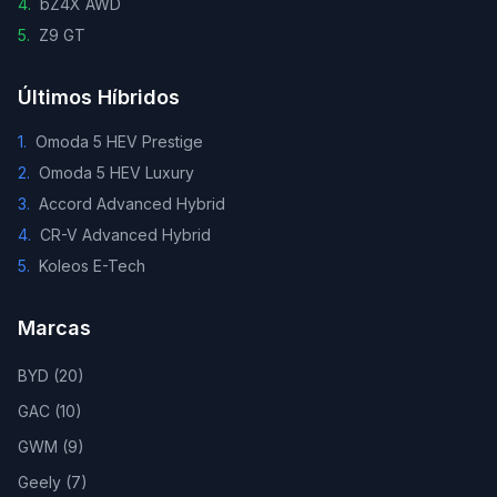
4
.
bZ4X AWD
5
.
Z9 GT
Últimos Híbridos
1
.
Omoda 5 HEV Prestige
2
.
Omoda 5 HEV Luxury
3
.
Accord Advanced Hybrid
4
.
CR-V Advanced Hybrid
5
.
Koleos E-Tech
Marcas
BYD
(
20
)
GAC
(
10
)
GWM
(
9
)
Geely
(
7
)