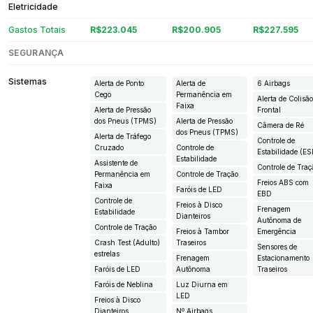
Eletricidade
Gastos Totais
R$223.045
R$200.905
R$227.595
SEGURANÇA
Sistemas
Alerta de Ponto
Alerta de
6 Airbags
Cego
Permanência em
Alerta de Colisã
Faixa
Alerta de Pressão
Frontal
dos Pneus (TPMS)
Alerta de Pressão
Câmera de Ré
dos Pneus (TPMS)
Alerta de Tráfego
Controle de
Cruzado
Controle de
Estabilidade (ES
Estabilidade
Assistente de
Controle de Traç
Permanência em
Controle de Tração
Freios ABS com
Faixa
Faróis de LED
EBD
Controle de
Freios à Disco
Frenagem
Estabilidade
Dianteiros
Autônoma de
Controle de Tração
Freios à Tambor
Emergência
Crash Test (Adulto)
Traseiros
Sensores de
estrelas
Frenagem
Estacionamento
Faróis de LED
Autônoma
Traseiros
Faróis de Neblina
Luz Diurna em
LED
Freios à Disco
Dianteiros
Nº Airbags