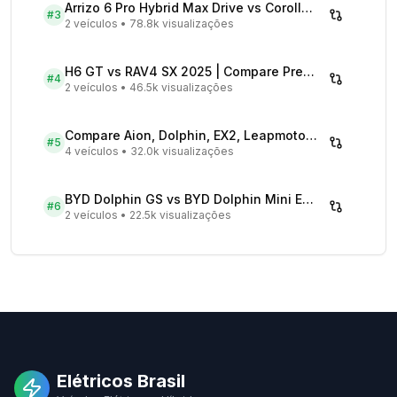
Arrizo 6 Pro Hybrid Max Drive vs Corolla Cross XRX Hybrid - Comparativo Completo
#
3
2 veículos
•
78.8k visualizações
H6 GT vs RAV4 SX 2025 | Compare Preços
#
4
2 veículos
•
46.5k visualizações
Compare Aion, Dolphin, EX2, Leapmotor 2026 | Veículos Elétricos
#
5
4 veículos
•
32.0k visualizações
BYD Dolphin GS vs BYD Dolphin Mini EV - Comparativo Completo
#
6
2 veículos
•
22.5k visualizações
Elétricos Brasil