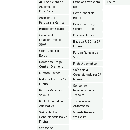
Ar-Condicionado
Estacionamento em
Couro
Automático
Ré
DualZone
Computador de
Assistente de
Bordo
Partida em Rampa
Descansa Braço
Bancos em Couro
Central Dianteiro
Câmera de
Direção Elétrica
Estacionamento
Entrada USB na 2ª
360º
Fileira
Computador de
Partida Remota do
Bordo
Veículo
Descansa Braço
Piloto Automático
Central Dianteiro
Saída de Ar-
Direção Elétrica
Condicionado na 2ª
Entrada USB na 2ª
Fileira
Fileira
Sensor de
Partida Remota do
Estacionamento
Veículo
Traseiro
Piloto Automático
Transmissão
Adaptativo
Automática
Saída de Ar-
Volante Revestido
Condicionado na 2ª
em Couro
Fileira
Sensor de