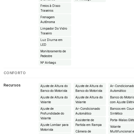
Freios à Disco
Traseiros
Frenagem
Autônoma
Limpador Do Vidro
Traseiro
Luz Diurna em
LED
Monitoramento de
Pedestre
Nº Airbags
CONFORTO
Recursos
Ajuste de Altura do
Ajuste de Altura do
Ar-Condicionad
Banco do Motorista
Banco do Motorista
Automático
Ajuste de Altura do
Ajuste de Altura do
Banco do Motori
Volante
Volante
com Ajuste Elétr
Ajuste de
Ar-Condicionado
Bancos em Cour
Profundidade do
Automático
Sintético
Volante
Assistente de
Porta-Malas Elét
Ajuste Lombar para
Partida em Rampa
Volante
Motorista
Câmera de
Multifuncional 