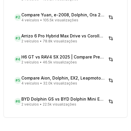
Compare Yuan, e-2008, Dolphin, Ora 2026 | Veículos Elétricos
#
2
4 veículos
•
105.5k visualizações
Arrizo 6 Pro Hybrid Max Drive vs Corolla Cross XRX Hybrid - Comparativo Completo
#
3
2 veículos
•
78.8k visualizações
H6 GT vs RAV4 SX 2025 | Compare Preços
#
4
2 veículos
•
46.5k visualizações
Compare Aion, Dolphin, EX2, Leapmotor 2026 | Veículos Elétricos
#
5
4 veículos
•
32.0k visualizações
BYD Dolphin GS vs BYD Dolphin Mini EV - Comparativo Completo
#
6
2 veículos
•
22.5k visualizações