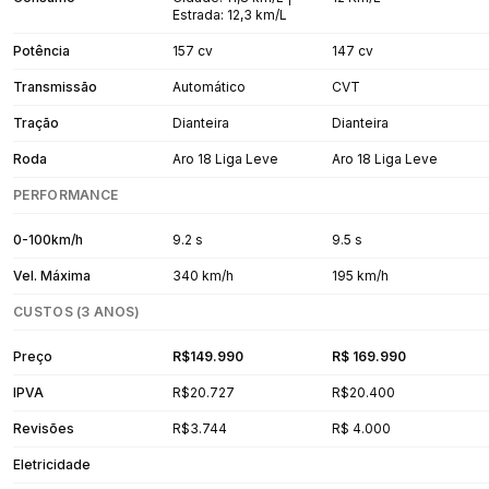
Estrada: 12,3 km/L
Potência
157 cv
147 cv
Transmissão
Automático
CVT
Tração
Dianteira
Dianteira
Roda
Aro 18 Liga Leve
Aro 18 Liga Leve
PERFORMANCE
0-100km/h
9.2 s
9.5 s
Vel. Máxima
340 km/h
195 km/h
CUSTOS (3 ANOS)
Preço
R$149.990
R$ 169.990
IPVA
R$20.727
R$20.400
Revisões
R$3.744
R$ 4.000
Eletricidade