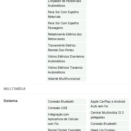
Limpador de Parabrisas
Automáticos
Para Sol Com Espelho
Motorista
Para Sol Com Espelho
Passageiro
Rebatimento Elétrico dos
Retrovisores
Travamento Eletrico
Remoto Das Portas
Vidros Elétricos Dianteiros
Automáticos
Vidros Elétricos Traseiros
Automáticos
Volante Multifuncional
MULTIMÍDIA
Sistema
Conexão Bluetooth
Apple CarPlay e Android
Auto sem fio
Conexão USB
Central Multimídia 12.3
Integração com
polegadas
Aplicativos de Celular
com Fio
Conexão Bluetooth
Painel Digital Completo
Head-Up Display