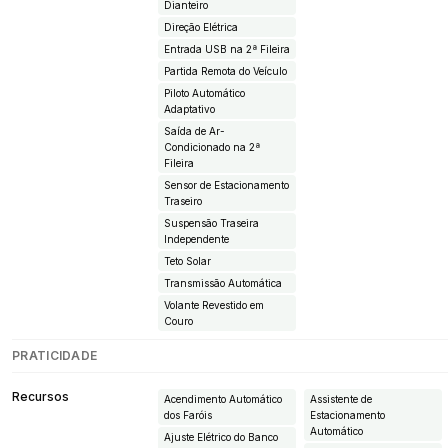
Dianteiro
Direção Elétrica
Entrada USB na 2ª Fileira
Partida Remota do Veículo
Piloto Automático
Adaptativo
Saída de Ar-
Condicionado na 2ª
Fileira
Sensor de Estacionamento
Traseiro
Suspensão Traseira
Independente
Teto Solar
Transmissão Automática
Volante Revestido em
Couro
PRATICIDADE
Recursos
Acendimento Automático
Assistente de
dos Faróis
Estacionamento
Automático
Ajuste Elétrico do Banco