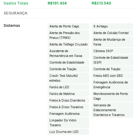
Gastos Totais
R$191.434
R$213.540
SEGURANÇA
Sistemas
Alerta de Ponto Cego
6 Airbags
Alerta de Pressão dos
Alerta de Colisão Frontal
Pneus (TPMS)
Alerta de Mudança de
Alerta de Tráfego Cruzado
Faixa
Assistente de
Câmera 360º
Permanência em Faixa
Controle de Estabilidade
Controle de Estabilidade
(ESP)
Controle de Tração
Controle de Tração
Crash Test (Adulto)
Freios ABS com EBD
estrelas
Frenagem Autônoma de
Faróis de LED
Emergência
Faróis de Neblina
Monitoramento de Ponto
Cego
Freios à Disco Dianteiros
Sensores de
Freios à Disco Traseiros
Estacionamento
Frenagem Autônoma
Dianteiros e Traseiros
Limpador Do Vidro
Traseiro
Luz Diurna em LED