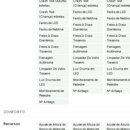
Crash Test (Adulto)
Crash Test
Crash Test
estrelas
(Criança) estrelas
(Criança) estrel
Crash Test
Faróis de LED
Faróis de LED
(Criança) estrelas
Faróis de Neblina
Faróis de Neblin
Faróis de LED
Freios à Disco
Freios à Disco
Faróis de Neblina
Dianteiros
Dianteiros
Freios à Disco
Freios à Disco
Freios à Disco
Dianteiros
Traseiros
Traseiros
Freios à Disco
Frenagem
Frenagem
Traseiros
Autônoma
Autônoma
Frenagem
Limpador Do Vidro
Limpador Do Vid
Autônoma
Traseiro
Traseiro
Limpador Do Vidro
Luz Diurna em
Luz Diurna em
Traseiro
LED
LED
Luz Diurna em
Monitoramento de
Monitoramento 
LED
Pedestre
Pedestre
Monitoramento de
Nº Airbags
Nº Airbags
Pedestre
Nº Airbags
CONFORTO
Recursos
Ajuste de Altura do
Ajuste de Altura do
Ajuste de Altura
Banco do Motorista
Banco do Motorista
Banco do Motori