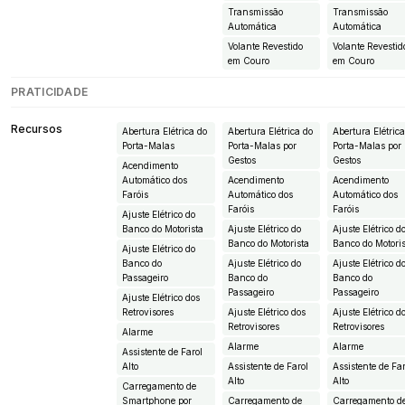
Transmissão
Transmissão
Automática
Automática
Volante Revestido
Volante Revestid
em Couro
em Couro
PRATICIDADE
Recursos
Abertura Elétrica do
Abertura Elétrica do
Abertura Elétric
Porta-Malas
Porta-Malas por
Porta-Malas por
Gestos
Gestos
Acendimento
Automático dos
Acendimento
Acendimento
Faróis
Automático dos
Automático dos
Faróis
Faróis
Ajuste Elétrico do
Banco do Motorista
Ajuste Elétrico do
Ajuste Elétrico d
Banco do Motorista
Banco do Motori
Ajuste Elétrico do
Banco do
Ajuste Elétrico do
Ajuste Elétrico d
Passageiro
Banco do
Banco do
Passageiro
Passageiro
Ajuste Elétrico dos
Retrovisores
Ajuste Elétrico dos
Ajuste Elétrico d
Retrovisores
Retrovisores
Alarme
Alarme
Alarme
Assistente de Farol
Alto
Assistente de Farol
Assistente de Fa
Alto
Alto
Carregamento de
Smartphone por
Carregamento de
Carregamento d