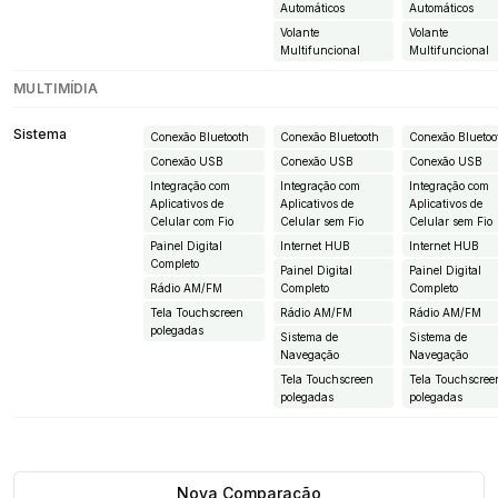
Automáticos
Automáticos
Volante
Volante
Multifuncional
Multifuncional
MULTIMÍDIA
Sistema
Conexão Bluetooth
Conexão Bluetooth
Conexão Bluetoo
Conexão USB
Conexão USB
Conexão USB
Integração com
Integração com
Integração com
Aplicativos de
Aplicativos de
Aplicativos de
Celular com Fio
Celular sem Fio
Celular sem Fio
Painel Digital
Internet HUB
Internet HUB
Completo
Painel Digital
Painel Digital
Rádio AM/FM
Completo
Completo
Tela Touchscreen
Rádio AM/FM
Rádio AM/FM
polegadas
Sistema de
Sistema de
Navegação
Navegação
Tela Touchscreen
Tela Touchscree
polegadas
polegadas
Nova Comparação