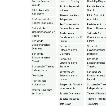
Partida Remota do
Head-Up Display
Head-Up Displa
Veículo
Partida Remota do
Partida Remota 
Piloto Automático
Veículo
Veículo
Adaptativo
Piloto Automático
Piloto Automátic
Resfriamento dos
Adaptativo
Adaptativo
Bancos Dianteiros
Resfriamento dos
Resfriamento do
Saída de Ar-
Bancos Traseiros
Bancos Dianteir
Condicionado na 2ª
Saída de Ar-
Saída de Ar-
Fileira
Condicionado na 2ª
Condicionado n
Sensor de
Fileira
Fileira
Estacionamento
Sensor de
Sensor de
Dianteiro
Estacionamento
Estacionamento
Sensor de
Dianteiro
Dianteiro
Estacionamento
Sensor de
Sensor de
Traseiro
Estacionamento
Estacionamento
Suspensão Traseira
Traseiro
Traseiro
Independente
Sensores De
Sensores De
Teto Solar
Estacionamento
Estacionamento
Lateral
Lateral
Transmissão
Automática
Suspensão Traseira
Suspensão Trase
Independente
Independente
Volante Revestido
em Couro
Tapetes Dianteiros
Tapetes Dianteir
Tapetes Traseiros
Tapetes Traseiro
Teto Solar
Teto Solar