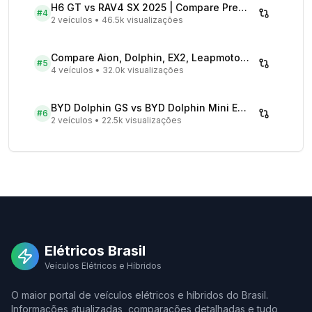
H6 GT vs RAV4 SX 2025 | Compare Preços
#
4
2 veículos
•
46.5k visualizações
Compare Aion, Dolphin, EX2, Leapmotor 2026 | Veículos Elétricos
#
5
4 veículos
•
32.0k visualizações
BYD Dolphin GS vs BYD Dolphin Mini EV - Comparativo Completo
#
6
2 veículos
•
22.5k visualizações
Elétricos Brasil
Veículos Elétricos e Híbridos
O maior portal de veículos elétricos e híbridos do Brasil.
Informações atualizadas, comparações detalhadas e tudo