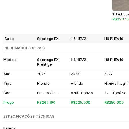
7 SHS Lu
R$229.9
Spec
Sportage EX
H6 HEV2
H6 PHEV19
INFORMAÇÕES GERAIS
Modelo
Sportage EX
H6 HEV2
H6 PHEV19
Prestige
Ano
2026
2027
2027
Tipo
Híbrido
Híbrido
Híbrido Plug-i
Cor
Branco Casa
Azul Topázio
Azul Topázio
Preço
R$267.190
R$225.000
R$250.000
ESPECIFICAÇÕES TÉCNICAS
Bateria