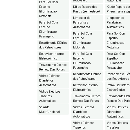
Auto-Hold
Auto-Hold
Para Sol Com
Espelho
Kit de Reparo dos
Kit de Reparo do
EIluminacao
Pneus (sem estepe)
Pneus (sem este
Motorista
Limpador de
Limpador de
Para Sol Com
Parabrisas
Parabrisas
Espelho
Automáticos
Automáticos
EIluminacao
Para Sol Com
Para Sol Com
Passageiro
Espelho
Espelho
Rebatimento Elétrico
EIluminacao
EIluminacao
dos Retrovisores
Motorista
Motorista
Retrovisor Interno
Para Sol Com
Para Sol Com
Eletrocrômico
Espelho
Espelho
EIluminacao
EIluminacao
Travamento Eletrico
Passageiro
Passageiro
Remoto Das Portas
Rebatimento Elétrico
Rebatimento Elét
Vidros Elétricos
dos Retrovisores
dos Retrovisores
Dianteiros
Automáticos
Retrovisor Interno
Retrovisor Intern
Eletrocrômico
Eletrocrômico
Vidros Elétricos
Traseiros
Travamento Eletrico
Travamento Eletr
Automáticos
Remoto Das Portas
Remoto Das Port
Volante
Vidros Elétricos
Vidros Elétricos
Multifuncional
Dianteiros
Dianteiros
Automáticos
Automáticos
Vidros Elétricos
Vidros Elétricos
Traseiros
Traseiros