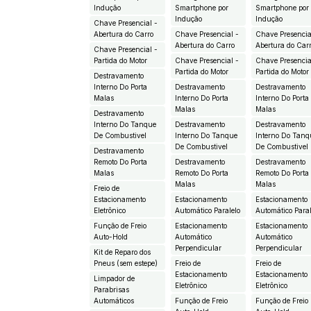
Indução
Smartphone por
Smartphone por
Indução
Indução
Chave Presencial -
Abertura do Carro
Chave Presencial -
Chave Presencia
Abertura do Carro
Abertura do Car
Chave Presencial -
Partida do Motor
Chave Presencial -
Chave Presencia
Partida do Motor
Partida do Motor
Destravamento
Interno Do Porta
Destravamento
Destravamento
Malas
Interno Do Porta
Interno Do Porta
Malas
Malas
Destravamento
Interno Do Tanque
Destravamento
Destravamento
De Combustivel
Interno Do Tanque
Interno Do Tanq
De Combustivel
De Combustivel
Destravamento
Remoto Do Porta
Destravamento
Destravamento
Malas
Remoto Do Porta
Remoto Do Porta
Malas
Malas
Freio de
Estacionamento
Estacionamento
Estacionamento
Eletrônico
Automático Paralelo
Automático Paral
Função de Freio
Estacionamento
Estacionamento
Auto-Hold
Automático
Automático
Perpendicular
Perpendicular
Kit de Reparo dos
Pneus (sem estepe)
Freio de
Freio de
Estacionamento
Estacionamento
Limpador de
Eletrônico
Eletrônico
Parabrisas
Automáticos
Função de Freio
Função de Freio