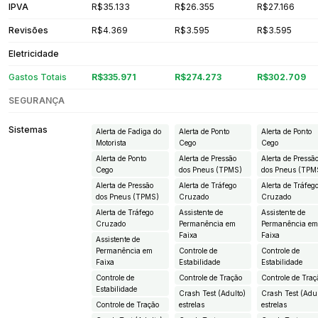
IPVA
R$35.133
R$26.355
R$27.166
Revisões
R$4.369
R$3.595
R$3.595
Eletricidade
Gastos Totais
R$335.971
R$274.273
R$302.709
SEGURANÇA
Sistemas
Alerta de Fadiga do
Alerta de Ponto
Alerta de Ponto
Motorista
Cego
Cego
Alerta de Ponto
Alerta de Pressão
Alerta de Pressã
Cego
dos Pneus (TPMS)
dos Pneus (TPM
Alerta de Pressão
Alerta de Tráfego
Alerta de Tráfeg
dos Pneus (TPMS)
Cruzado
Cruzado
Alerta de Tráfego
Assistente de
Assistente de
Cruzado
Permanência em
Permanência e
Faixa
Faixa
Assistente de
Permanência em
Controle de
Controle de
Faixa
Estabilidade
Estabilidade
Controle de
Controle de Tração
Controle de Traç
Estabilidade
Crash Test (Adulto)
Crash Test (Adul
Controle de Tração
estrelas
estrelas