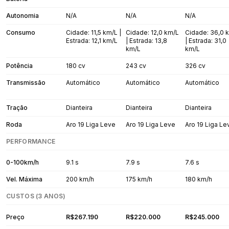
Autonomia
N/A
N/A
N/A
Consumo
Cidade: 11,5 km/L |
Cidade: 12,0 km/L
Cidade: 36,0 
Estrada: 12,1 km/L
| Estrada: 13,8
| Estrada: 31,0
km/L
km/L
Potência
180 cv
243 cv
326 cv
Transmissão
Automático
Automático
Automático
Tração
Dianteira
Dianteira
Dianteira
Roda
Aro 19 Liga Leve
Aro 19 Liga Leve
Aro 19 Liga Le
PERFORMANCE
0-100km/h
9.1 s
7.9 s
7.6 s
Vel. Máxima
200 km/h
175 km/h
180 km/h
CUSTOS (3 ANOS)
Preço
R$267.190
R$220.000
R$245.000