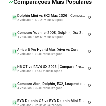
Comparações Mais Populares
Dolphin Mini vs EX2 Max 2026 | Compare Preços
#
1
2 veículos
•
109.2k visualizações
Compare Yuan, e-2008, Dolphin, Ora 2026 | Veículos Elétricos
#
2
4 veículos
•
105.5k visualizações
Arrizo 6 Pro Hybrid Max Drive vs Corolla Cross XRX Hybrid - Comparativo Completo
#
3
2 veículos
•
78.8k visualizações
H6 GT vs RAV4 SX 2025 | Compare Preços
#
4
2 veículos
•
46.5k visualizações
Compare Aion, Dolphin, EX2, Leapmotor 2026 | Veículos Elétricos
#
5
4 veículos
•
32.0k visualizações
BYD Dolphin GS vs BYD Dolphin Mini EV - Comparativo Completo
#
6
2 veículos
•
22.5k visualizações