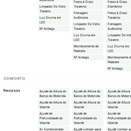
Autônoma
Freios à Disco
Freios à Disco
Limpador Do Vidro
Traseiros
Dianteiros
Traseiro
Frenagem
Freios à Disco
Luz Diurna em
Autônoma
Traseiros
LED
Limpador Do Vidro
Frenagem
Nº Airbags
Traseiro
Autônoma
Luz Diurna em
Limpador Do Vid
LED
Traseiro
Monitoramento de
Luz Diurna em
Pedestre
LED
Nº Airbags
Monitoramento 
Pedestre
Nº Airbags
CONFORTO
Recursos
Ajuste de Altura do
Ajuste de Altura do
Ajuste de Altura
Banco do Motorista
Banco do Motorista
Banco do Motori
Ajuste de Altura do
Ajuste de Altura do
Ajuste de Altura
Volante
Volante
Volante
Ajuste de
Ajuste de
Ajuste de
Profundidade do
Profundidade do
Profundidade do
Volante
Volante
Volante
Ar-Condicionado
Ajuste Lombar para
Ajuste Lombar p