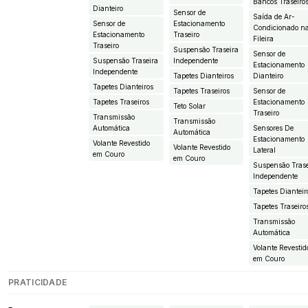
Bancos Traseiro
Dianteiro
Sensor de
Saída de Ar-
Sensor de
Estacionamento
Condicionado n
Estacionamento
Traseiro
Fileira
Traseiro
Suspensão Traseira
Sensor de
Suspensão Traseira
Independente
Estacionamento
Independente
Tapetes Dianteiros
Dianteiro
Tapetes Dianteiros
Tapetes Traseiros
Sensor de
Tapetes Traseiros
Estacionamento
Teto Solar
Traseiro
Transmissão
Transmissão
Automática
Sensores De
Automática
Estacionamento
Volante Revestido
Volante Revestido
Lateral
em Couro
em Couro
Suspensão Trase
Independente
Tapetes Dianteir
Tapetes Traseiro
Transmissão
Automática
Volante Revestid
em Couro
PRATICIDADE