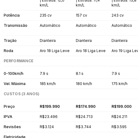
| Estrada: 12,0
| Estrada: 11,4
| Estrada: 13,8
km/L
km/L
km/L
Potência
235 cv
157 cv
243 cv
Transmissão
Automático
Automático
Automático
Tração
Dianteira
Dianteira
Dianteira
Roda
Aro 18 Liga Leve
Aro 18 Liga Leve
Aro 19 Liga Le
PERFORMANCE
0-100km/h
7.9 s
8.1 s
7.9 s
Vel. Máxima
185 km/h
180 km/h
175 km/h
CUSTOS (3 ANOS)
Preço
R$199.990
R$174.990
R$199.000
IPVA
R$23.496
R$24.713
R$24.211
Revisões
R$3.124
R$3.744
R$3.595
Eletricidade