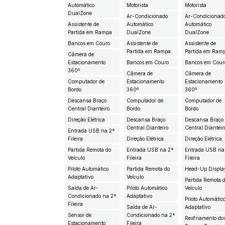
Automático
Motorista
Motorista
DualZone
Ar-Condicionado
Ar-Condicionad
Assistente de
Automático
Automático
Partida em Rampa
DualZone
DualZone
Bancos em Couro
Assistente de
Assistente de
Partida em Rampa
Partida em Ram
Câmera de
Estacionamento
Bancos em Couro
Bancos em Cour
360º
Câmera de
Câmera de
Computador de
Estacionamento
Estacionamento
Bordo
360º
360º
Descansa Braço
Computador de
Computador de
Central Dianteiro
Bordo
Bordo
Direção Elétrica
Descansa Braço
Descansa Braço
Central Dianteiro
Central Dianteir
Entrada USB na 2ª
Fileira
Direção Elétrica
Direção Elétrica
Partida Remota do
Entrada USB na 2ª
Entrada USB na
Veículo
Fileira
Fileira
Piloto Automático
Partida Remota do
Head-Up Displa
Adaptativo
Veículo
Partida Remota 
Saída de Ar-
Piloto Automático
Veículo
Condicionado na 2ª
Adaptativo
Piloto Automátic
Fileira
Saída de Ar-
Adaptativo
Sensor de
Condicionado na 2ª
Resfriamento do
Estacionamento
Fileira