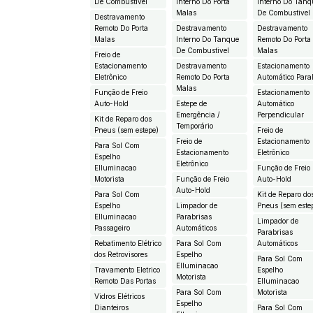
De Combustivel
Interno Do Porta
Interno Do Tanq
Malas
De Combustivel
Destravamento
Remoto Do Porta
Destravamento
Destravamento
Malas
Interno Do Tanque
Remoto Do Porta
De Combustivel
Malas
Freio de
Estacionamento
Destravamento
Estacionamento
Eletrônico
Remoto Do Porta
Automático Paral
Malas
Função de Freio
Estacionamento
Auto-Hold
Estepe de
Automático
Emergência /
Perpendicular
Kit de Reparo dos
Temporário
Pneus (sem estepe)
Freio de
Freio de
Estacionamento
Para Sol Com
Estacionamento
Eletrônico
Espelho
Eletrônico
EIluminacao
Função de Freio
Motorista
Função de Freio
Auto-Hold
Auto-Hold
Para Sol Com
Kit de Reparo do
Espelho
Limpador de
Pneus (sem este
EIluminacao
Parabrisas
Limpador de
Passageiro
Automáticos
Parabrisas
Rebatimento Elétrico
Para Sol Com
Automáticos
dos Retrovisores
Espelho
Para Sol Com
EIluminacao
Travamento Eletrico
Espelho
Motorista
Remoto Das Portas
EIluminacao
Para Sol Com
Motorista
Vidros Elétricos
Espelho
Dianteiros
Para Sol Com