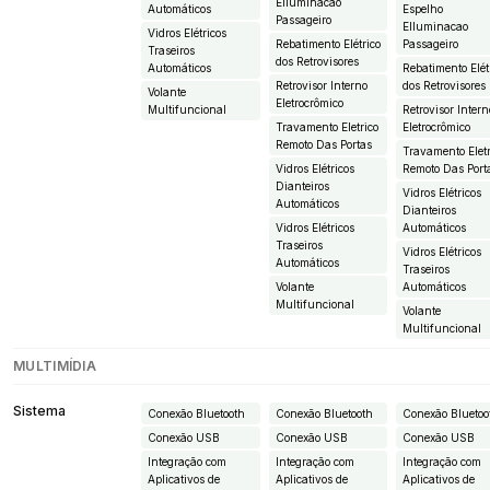
EIluminacao
Automáticos
Espelho
Passageiro
EIluminacao
Vidros Elétricos
Rebatimento Elétrico
Passageiro
Traseiros
dos Retrovisores
Automáticos
Rebatimento Elét
Retrovisor Interno
dos Retrovisores
Volante
Eletrocrômico
Multifuncional
Retrovisor Intern
Travamento Eletrico
Eletrocrômico
Remoto Das Portas
Travamento Eletr
Vidros Elétricos
Remoto Das Port
Dianteiros
Vidros Elétricos
Automáticos
Dianteiros
Vidros Elétricos
Automáticos
Traseiros
Vidros Elétricos
Automáticos
Traseiros
Volante
Automáticos
Multifuncional
Volante
Multifuncional
MULTIMÍDIA
Sistema
Conexão Bluetooth
Conexão Bluetooth
Conexão Bluetoo
Conexão USB
Conexão USB
Conexão USB
Integração com
Integração com
Integração com
Aplicativos de
Aplicativos de
Aplicativos de