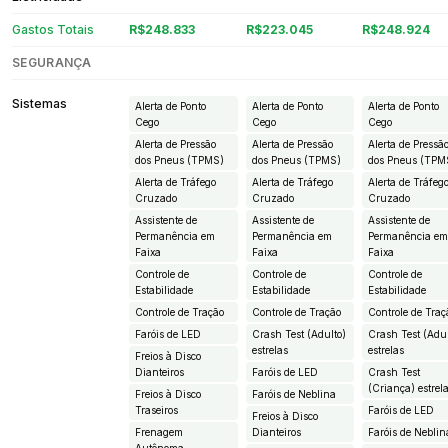
Gastos Totais
R$248.833
R$223.045
R$248.924
SEGURANÇA
Sistemas
Alerta de Ponto
Alerta de Ponto
Alerta de Ponto
Cego
Cego
Cego
Alerta de Pressão
Alerta de Pressão
Alerta de Pressã
dos Pneus (TPMS)
dos Pneus (TPMS)
dos Pneus (TPM
Alerta de Tráfego
Alerta de Tráfego
Alerta de Tráfeg
Cruzado
Cruzado
Cruzado
Assistente de
Assistente de
Assistente de
Permanência em
Permanência em
Permanência e
Faixa
Faixa
Faixa
Controle de
Controle de
Controle de
Estabilidade
Estabilidade
Estabilidade
Controle de Tração
Controle de Tração
Controle de Traç
Faróis de LED
Crash Test (Adulto)
Crash Test (Adul
estrelas
estrelas
Freios à Disco
Dianteiros
Faróis de LED
Crash Test
(Criança) estrel
Freios à Disco
Faróis de Neblina
Traseiros
Faróis de LED
Freios à Disco
Frenagem
Dianteiros
Faróis de Neblin