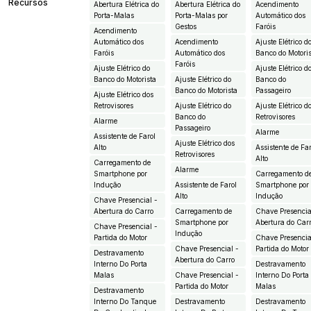
Recursos
Abertura Elétrica do
Abertura Elétrica do
Acendimento
Porta-Malas
Porta-Malas por
Automático dos
Gestos
Faróis
Acendimento
Automático dos
Acendimento
Ajuste Elétrico d
Faróis
Automático dos
Banco do Motori
Faróis
Ajuste Elétrico do
Ajuste Elétrico d
Banco do Motorista
Ajuste Elétrico do
Banco do
Banco do Motorista
Passageiro
Ajuste Elétrico dos
Retrovisores
Ajuste Elétrico do
Ajuste Elétrico d
Banco do
Retrovisores
Alarme
Passageiro
Alarme
Assistente de Farol
Ajuste Elétrico dos
Alto
Assistente de Fa
Retrovisores
Alto
Carregamento de
Alarme
Smartphone por
Carregamento d
Indução
Assistente de Farol
Smartphone por
Alto
Indução
Chave Presencial -
Abertura do Carro
Carregamento de
Chave Presencia
Smartphone por
Abertura do Car
Chave Presencial -
Indução
Partida do Motor
Chave Presencia
Chave Presencial -
Partida do Motor
Destravamento
Abertura do Carro
Interno Do Porta
Destravamento
Malas
Chave Presencial -
Interno Do Porta
Partida do Motor
Malas
Destravamento
Interno Do Tanque
Destravamento
Destravamento