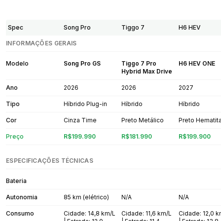
Spec
Song Pro
Tiggo 7
H6 HEV
INFORMAÇÕES GERAIS
Modelo
Song Pro GS
Tiggo 7 Pro
H6 HEV ONE
Hybrid Max Drive
Ano
2026
2026
2027
Tipo
Híbrido Plug-in
Híbrido
Híbrido
Cor
Cinza Time
Preto Metálico
Preto Hematit
Preço
R$199.990
R$181.990
R$199.900
ESPECIFICAÇÕES TÉCNICAS
Bateria
Autonomia
85 km (elétrico)
N/A
N/A
Consumo
Cidade: 14,8 km/L
Cidade: 11,6 km/L
Cidade: 12,0 