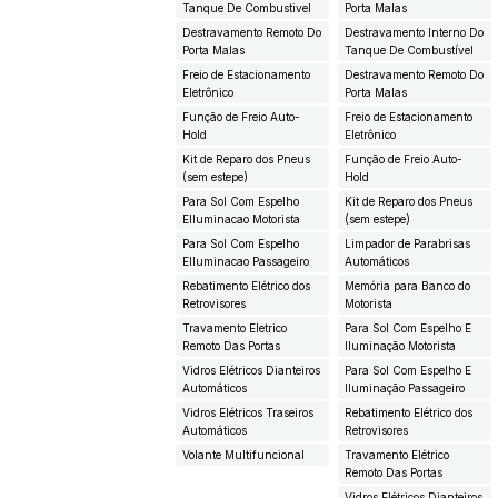
Tanque De Combustivel
Porta Malas
Destravamento Remoto Do
Destravamento Interno Do
Porta Malas
Tanque De Combustível
Freio de Estacionamento
Destravamento Remoto Do
Eletrônico
Porta Malas
Função de Freio Auto-
Freio de Estacionamento
Hold
Eletrônico
Kit de Reparo dos Pneus
Função de Freio Auto-
(sem estepe)
Hold
Para Sol Com Espelho
Kit de Reparo dos Pneus
EIluminacao Motorista
(sem estepe)
Para Sol Com Espelho
Limpador de Parabrisas
EIluminacao Passageiro
Automáticos
Rebatimento Elétrico dos
Memória para Banco do
Retrovisores
Motorista
Travamento Eletrico
Para Sol Com Espelho E
Remoto Das Portas
Iluminação Motorista
Vidros Elétricos Dianteiros
Para Sol Com Espelho E
Automáticos
Iluminação Passageiro
Vidros Elétricos Traseiros
Rebatimento Elétrico dos
Automáticos
Retrovisores
Volante Multifuncional
Travamento Elétrico
Remoto Das Portas
Vidros Elétricos Dianteiros