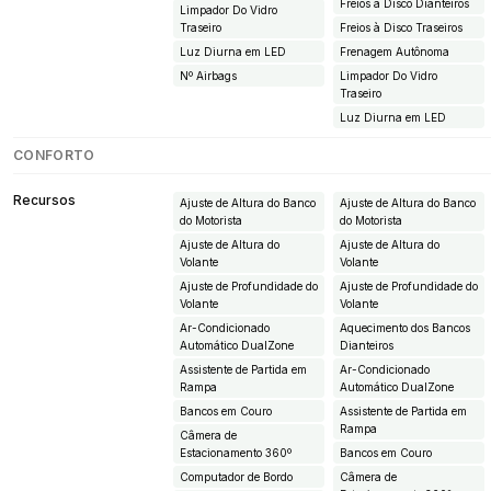
Freios à Disco Dianteiros
Limpador Do Vidro
Traseiro
Freios à Disco Traseiros
Luz Diurna em LED
Frenagem Autônoma
Nº Airbags
Limpador Do Vidro
Traseiro
Luz Diurna em LED
CONFORTO
Recursos
Ajuste de Altura do Banco
Ajuste de Altura do Banco
do Motorista
do Motorista
Ajuste de Altura do
Ajuste de Altura do
Volante
Volante
Ajuste de Profundidade do
Ajuste de Profundidade do
Volante
Volante
Ar-Condicionado
Aquecimento dos Bancos
Automático DualZone
Dianteiros
Assistente de Partida em
Ar-Condicionado
Rampa
Automático DualZone
Bancos em Couro
Assistente de Partida em
Rampa
Câmera de
Estacionamento 360º
Bancos em Couro
Computador de Bordo
Câmera de