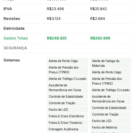
IPVA
R$23.496
R$25.842
Revisões
R$3.124
R$2.684
Eletricidade
Gastos Totais
R$248.833
R$263.999
SEGURANÇA
Sistemas
Alerta de Ponto Cego
Alerta de Fadiga do
Motorista
Alerta de Pressão dos
Pneus (TPMS)
Alerta de Ponto Cego
Alerta de Tráfego Cruzado
Alerta de Pressão dos
Pneus (TPMS)
Assistente de
Permanência em Faixa
Alerta de Tráfego Cruzado
Controle de Estabilidade
Assistente de
Permanência em Faixa
Controle de Tração
Controle de Estabilidade
Faróis de LED
Controle de Tração
Freios à Disco Dianteiros
Faróis de LED
Freios à Disco Traseiros
Faróis de Neblina
Frenagem Autônoma