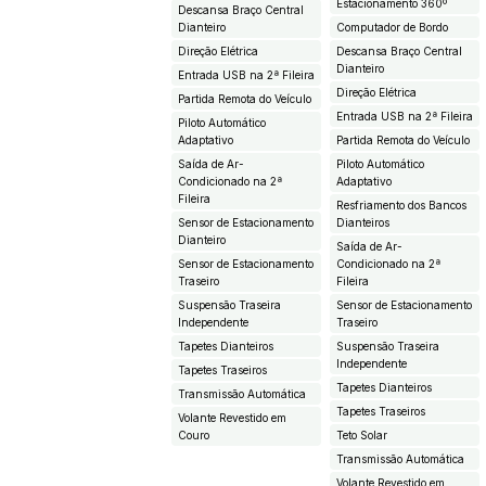
Estacionamento 360º
Descansa Braço Central
Dianteiro
Computador de Bordo
Direção Elétrica
Descansa Braço Central
Dianteiro
Entrada USB na 2ª Fileira
Direção Elétrica
Partida Remota do Veículo
Entrada USB na 2ª Fileira
Piloto Automático
Adaptativo
Partida Remota do Veículo
Saída de Ar-
Piloto Automático
Condicionado na 2ª
Adaptativo
Fileira
Resfriamento dos Bancos
Sensor de Estacionamento
Dianteiros
Dianteiro
Saída de Ar-
Sensor de Estacionamento
Condicionado na 2ª
Traseiro
Fileira
Suspensão Traseira
Sensor de Estacionamento
Independente
Traseiro
Tapetes Dianteiros
Suspensão Traseira
Independente
Tapetes Traseiros
Tapetes Dianteiros
Transmissão Automática
Tapetes Traseiros
Volante Revestido em
Couro
Teto Solar
Transmissão Automática
Volante Revestido em