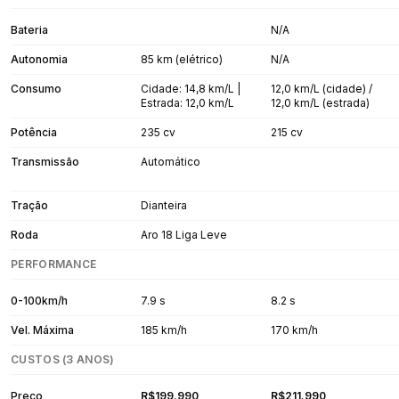
Bateria
N/A
Autonomia
85 km (elétrico)
N/A
Consumo
Cidade: 14,8 km/L |
12,0 km/L (cidade) /
Estrada: 12,0 km/L
12,0 km/L (estrada)
Potência
235 cv
215 cv
Transmissão
Automático
Tração
Dianteira
Roda
Aro 18 Liga Leve
PERFORMANCE
0-100km/h
7.9 s
8.2 s
Vel. Máxima
185 km/h
170 km/h
CUSTOS (3 ANOS)
Preço
R$199.990
R$211.990