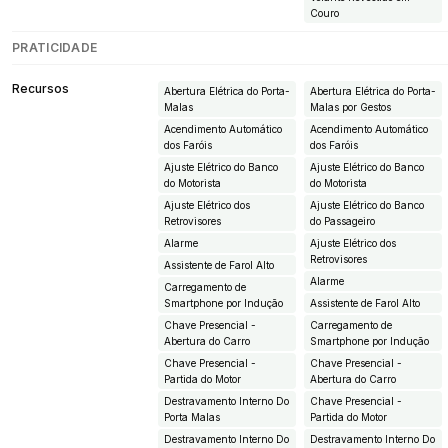
Couro
PRATICIDADE
Recursos
Abertura Elétrica do Porta-
Abertura Elétrica do Porta-
Malas
Malas por Gestos
Acendimento Automático
Acendimento Automático
dos Faróis
dos Faróis
Ajuste Elétrico do Banco
Ajuste Elétrico do Banco
do Motorista
do Motorista
Ajuste Elétrico dos
Ajuste Elétrico do Banco
Retrovisores
do Passageiro
Alarme
Ajuste Elétrico dos
Retrovisores
Assistente de Farol Alto
Alarme
Carregamento de
Smartphone por Indução
Assistente de Farol Alto
Chave Presencial -
Carregamento de
Abertura do Carro
Smartphone por Indução
Chave Presencial -
Chave Presencial -
Partida do Motor
Abertura do Carro
Destravamento Interno Do
Chave Presencial -
Porta Malas
Partida do Motor
Destravamento Interno Do
Destravamento Interno Do