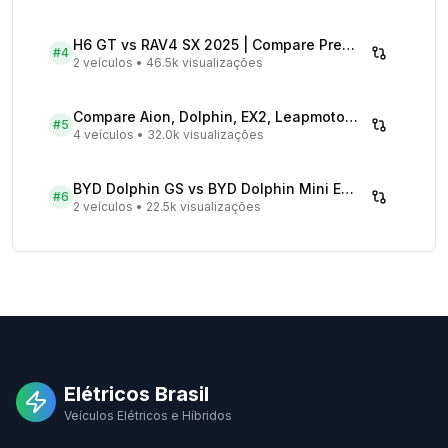
H6 GT vs RAV4 SX 2025 | Compare Preços
#
4
2 veículos
•
46.5k visualizações
Compare Aion, Dolphin, EX2, Leapmotor 2026 | Veículos Elétricos
#
5
4 veículos
•
32.0k visualizações
BYD Dolphin GS vs BYD Dolphin Mini EV - Comparativo Completo
#
6
2 veículos
•
22.5k visualizações
Elétricos Brasil
Veículos Elétricos e Híbridos