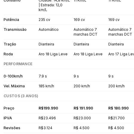
Consumo
Cidade: 14,8 km/L
11 Km/L
11 Km/L
| Estrada: 12,0
km/L
Potência
235 cv
169 cv
169 cv
Transmissão
Automático
Automático 7
Automático 7
marchas DCT
marchas DCT
Tração
Dianteira
Dianteira
Dianteira
Roda
Aro 18 Liga Leve
Aro 18 Liga Leve
Aro 17 Liga Le
PERFORMANCE
0-100km/h
7.9 s
9 s
9 s
Vel. Máxima
185 km/h
200 km/h
200 km/h
CUSTOS (3 ANOS)
Preço
R$199.990
R$ 191.990
R$ 180.990
IPVA
R$23.496
R$23.000
R$21.700
Revisões
R$3.124
R$ 4.500
R$ 4.500