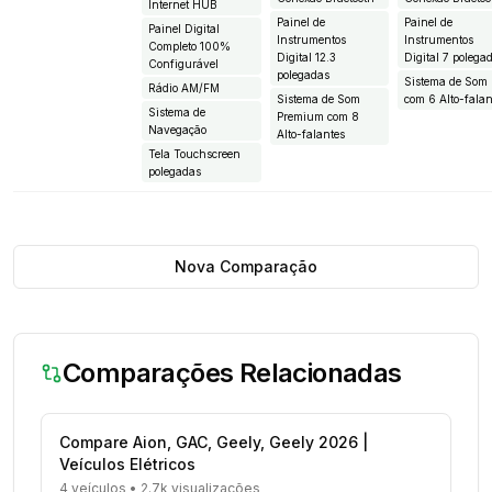
Internet HUB
Painel de
Painel de
Painel Digital
Instrumentos
Instrumentos
Completo 100%
Digital 12.3
Digital 7 polega
Configurável
polegadas
Sistema de Som
Rádio AM/FM
Sistema de Som
com 6 Alto-falan
Sistema de
Premium com 8
Navegação
Alto-falantes
Tela Touchscreen
polegadas
Nova Comparação
Comparações Relacionadas
Compare Aion, GAC, Geely, Geely 2026 |
Veículos Elétricos
4 veículos
•
2.7k visualizações