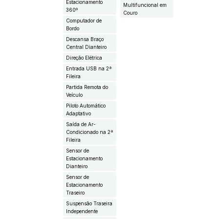
Estacionamento
Multifuncional em
360º
Couro
Computador de
Bordo
Descansa Braço
Central Dianteiro
Direção Elétrica
Entrada USB na 2ª
Fileira
Partida Remota do
Veículo
Piloto Automático
Adaptativo
Saída de Ar-
Condicionado na 2ª
Fileira
Sensor de
Estacionamento
Dianteiro
Sensor de
Estacionamento
Traseiro
Suspensão Traseira
Independente