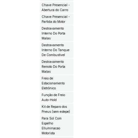
Chave Presencial -
Abertura do Carro
Chave Presencial -
Partida do Motor
Destravamento
Interno Do Porta
Malas
Destravamento
Interno Do Tanque
De Combustivel
Destravamento
Remoto Do Porta
Malas
Freio de
Estacionamento
Eletrônico
Função de Freio
Auto-Hold
Kit de Reparo dos
Pneus (sem estepe)
Para Sol Com
Espelho
EIluminacao
Motorista