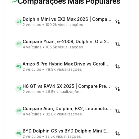
Comparações Mais Populares
Dolphin Mini vs EX2 Max 2026 | Compare Preços
#
1
2 veículos
•
109.2k visualizações
Compare Yuan, e-2008, Dolphin, Ora 2026 | Veículos Elétricos
#
2
4 veículos
•
105.5k visualizações
Arrizo 6 Pro Hybrid Max Drive vs Corolla Cross XRX Hybrid - Comparativo Completo
#
3
2 veículos
•
78.8k visualizações
H6 GT vs RAV4 SX 2025 | Compare Preços
#
4
2 veículos
•
46.5k visualizações
Compare Aion, Dolphin, EX2, Leapmotor 2026 | Veículos Elétricos
#
5
4 veículos
•
32.0k visualizações
BYD Dolphin GS vs BYD Dolphin Mini EV - Comparativo Completo
#
6
2 veículos
•
22.5k visualizações