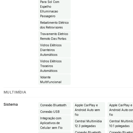
Para Sol Com
Espelho
EIluminacao
Passageiro
Rebatimento Elétrico
dos Retrovisores
Travamento Eletrico
Remoto Das Portas
Vidros Elétricos
Dianteiros
Automáticos
Vidros Elétricos
Traseiros
Automáticos
Volante
Multifuncional
MULTIMÍDIA
Sistema
Conexão Bluetooth
Apple CarPlay e
Apple CarPlay e
Android Auto sem
Android Auto c
Conexão USB
fio
fio
Integração com
Central Multimídia
Central Multimí
Aplicativos de
12.3 polegadas
10.1 polegadas
Celular sem Fio
Conexão Bluetooth
Conexão Bluetoo