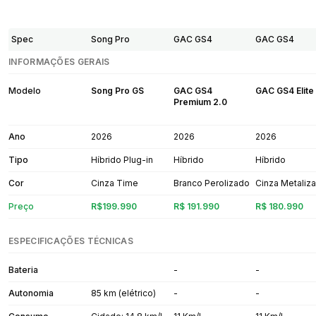
Spec
Song Pro
GAC GS4
GAC GS4
INFORMAÇÕES GERAIS
Modelo
Song Pro GS
GAC GS4
GAC GS4 Elite
Premium 2.0
Ano
2026
2026
2026
Tipo
Híbrido Plug-in
Híbrido
Híbrido
Cor
Cinza Time
Branco Perolizado
Cinza Metaliz
Preço
R$199.990
R$ 191.990
R$ 180.990
ESPECIFICAÇÕES TÉCNICAS
Bateria
-
-
Autonomia
85 km (elétrico)
-
-