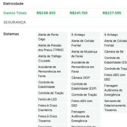
Eletricidade
Gastos Totais
R$248.833
R$241.150
R$227.595
SEGURANÇA
Sistemas
Alerta de Ponto
6 Airbags
6 Airbags
Cego
Alerta de Colisão
Alerta de Colisã
Alerta de Pressão
Frontal
Frontal
dos Pneus (TPMS)
Alerta de Mudança
Câmera de Ré
Alerta de Tráfego
de Faixa
Controle de
Cruzado
Assistente de
Estabilidade (ES
Assistente de
Permanência em
Controle de Traç
Permanência em
Faixa
Freios ABS com
Faixa
Câmera 360º
EBD
Controle de
Controle de
Frenagem
Estabilidade
Estabilidade (ESP)
Autônoma de
Controle de Tração
Controle de Tração
Emergência
Faróis de LED
Freios ABS com
Sensores de
Freios à Disco
EBD
Estacionamento
Dianteiros
Traseiros
Frenagem
Freios à Disco
Autônoma de
Traseiros
Emergência