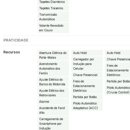
Tapetes Dianteiros
Tapetes Traseiros
Transmissão
Automática
Volante Revestido
em Couro
PRATICIDADE
Recursos
Abertura Elétrica do
Auto Hold
Auto Hold
Porta-Malas
Carregador por
Chave Presencia
Acendimento
Indução para
Freio de
Automático dos
Celular
Estacionamento
Faróis
Chave Presencial
Eletrônico
Ajuste Elétrico do
Freio de
Partida por Botã
Banco do Motorista
Estacionamento
Piloto Automátic
Ajuste Elétrico dos
Eletrônico
(Cruise Control)
Retrovisores
Partida por Botão
Alarme
Piloto Automático
Assistente de Farol
Adaptativo (ACC)
Alto
Carregamento de
Smartphone por
Indução