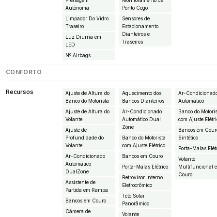
Frenagem
Monitoramento de
Autônoma
Ponto Cego
Limpador Do Vidro
Sensores de
Traseiro
Estacionamento
Dianteiros e
Luz Diurna em
Traseiros
LED
Nº Airbags
CONFORTO
Recursos
Ajuste de Altura do
Aquecimento dos
Ar-Condicionad
Banco do Motorista
Bancos Dianteiros
Automático
Ajuste de Altura do
Ar-Condicionado
Banco do Motori
Volante
Automático Dual
com Ajuste Elétr
Zone
Ajuste de
Bancos em Cour
Profundidade do
Banco do Motorista
Sintético
Volante
com Ajuste Elétrico
Porta-Malas Elét
Ar-Condicionado
Bancos em Couro
Volante
Automático
Porta-Malas Elétrico
Multifuncional 
DualZone
Couro
Retrovisor Interno
Assistente de
Eletrocrômico
Partida em Rampa
Teto Solar
Bancos em Couro
Panorâmico
Câmera de
Volante