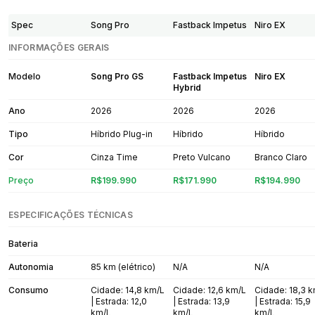
Spec
Song Pro
Fastback Impetus
Niro EX
INFORMAÇÕES GERAIS
Modelo
Song Pro GS
Fastback Impetus
Niro EX
Hybrid
Ano
2026
2026
2026
Tipo
Híbrido Plug-in
Híbrido
Híbrido
Cor
Cinza Time
Preto Vulcano
Branco Claro
Preço
R$199.990
R$171.990
R$194.990
ESPECIFICAÇÕES TÉCNICAS
Bateria
Autonomia
85 km (elétrico)
N/A
N/A
Consumo
Cidade: 14,8 km/L
Cidade: 12,6 km/L
Cidade: 18,3 
| Estrada: 12,0
| Estrada: 13,9
| Estrada: 15,9
km/L
km/L
km/L