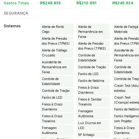
Gastos Totais
R$248.833
R$210.691
R$245.924
SEGURANÇA
Sistemas
Alerta de Ponto
Alerta de
Alerta de Fadiga
Cego
Permanência em
Motorista
Faixa
Alerta de Pressão
Alerta de Pressã
dos Pneus (TPMS)
Alerta de Pressão
dos Pneus (TPM
dos Pneus (TPMS)
Alerta de Tráfego
Assistente de
Cruzado
Controle de
Permanência e
Estabilidade
Faixa
Assistente de
Permanência em
Controle de Tração
Controle de
Faixa
Estabilidade
Faróis de LED
Controle de
Controle de Traç
Faróis de Neblina
Estabilidade
Crash Test (Adul
Freios à Disco
Controle de Tração
estrelas
Dianteiros
Faróis de LED
Crash Test
Freios à Tambor
(Criança) estrel
Freios à Disco
Traseiros
Dianteiros
Faróis de Neblin
Frenagem
Freios à Disco
Autônoma
Faróis Halógeno
Traseiros
com Projetor
Luz Diurna em
Frenagem
LED
Freios à Disco
Autônoma
Dianteiros
Nº Airbags