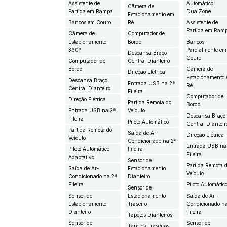
Assistente de
Automático
Câmera de
Partida em Rampa
DualZone
Estacionamento em
Bancos em Couro
Ré
Assistente de
Partida em Ram
Câmera de
Computador de
Estacionamento
Bordo
Bancos
360º
Parcialmente em
Descansa Braço
Couro
Computador de
Central Dianteiro
Bordo
Câmera de
Direção Elétrica
Estacionamento
Descansa Braço
Entrada USB na 2ª
Ré
Central Dianteiro
Fileira
Computador de
Direção Elétrica
Partida Remota do
Bordo
Entrada USB na 2ª
Veículo
Descansa Braço
Fileira
Piloto Automático
Central Dianteir
Partida Remota do
Saída de Ar-
Direção Elétrica
Veículo
Condicionado na 2ª
Entrada USB na
Piloto Automático
Fileira
Fileira
Adaptativo
Sensor de
Partida Remota 
Saída de Ar-
Estacionamento
Veículo
Condicionado na 2ª
Dianteiro
Fileira
Piloto Automátic
Sensor de
Sensor de
Estacionamento
Saída de Ar-
Estacionamento
Traseiro
Condicionado n
Dianteiro
Fileira
Tapetes Dianteiros
Sensor de
Sensor de
Tapetes Traseiros