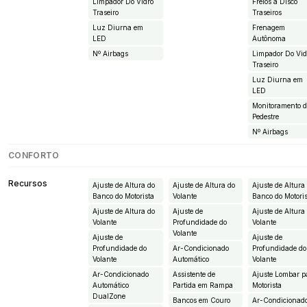
Limpador Do Vidro
Freios à Disco
Traseiro
Traseiros
Luz Diurna em
Frenagem
LED
Autônoma
Nº Airbags
Limpador Do Vid
Traseiro
Luz Diurna em
LED
Monitoramento 
Pedestre
Nº Airbags
CONFORTO
Recursos
Ajuste de Altura do
Ajuste de Altura do
Ajuste de Altura
Banco do Motorista
Volante
Banco do Motori
Ajuste de Altura do
Ajuste de
Ajuste de Altura
Volante
Profundidade do
Volante
Volante
Ajuste de
Ajuste de
Profundidade do
Ar-Condicionado
Profundidade do
Volante
Automático
Volante
Ar-Condicionado
Assistente de
Ajuste Lombar p
Automático
Partida em Rampa
Motorista
DualZone
Bancos em Couro
Ar-Condicionad