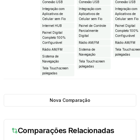
Conexão USB
Conexão USB
Conexão USB
Integração com
Integração com
Integração com
Aplicativos de
Aplicativos de
Aplicativos de
Celular sem Fio
Celular sem Fio
Celular sem Fio
Internet HUB
Painel de Controle
Painel Digital
Parcialmente
Completo 100%
Painel Digital
Digital
Configurável
Completo 100%
Configurável
Rádio AM/FM
Rádio AM/FM
Rádio AM/FM
Sistema de
Tela Touchscree
Navegação
polegadas
Sistema de
Navegação
Tela Touchscreen
polegadas
Tela Touchscreen
polegadas
Nova Comparação
Comparações Relacionadas