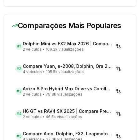
Comparações Mais Populares
Dolphin Mini vs EX2 Max 2026 | Compare Preços
#
1
2 veículos
•
109.2k visualizações
Compare Yuan, e-2008, Dolphin, Ora 2026 | Veículos Elétricos
#
2
4 veículos
•
105.5k visualizações
Arrizo 6 Pro Hybrid Max Drive vs Corolla Cross XRX Hybrid - Comparativo Completo
#
3
2 veículos
•
78.8k visualizações
H6 GT vs RAV4 SX 2025 | Compare Preços
#
4
2 veículos
•
46.5k visualizações
Compare Aion, Dolphin, EX2, Leapmotor 2026 | Veículos Elétricos
#
5
4 veículos
•
32.0k visualizações