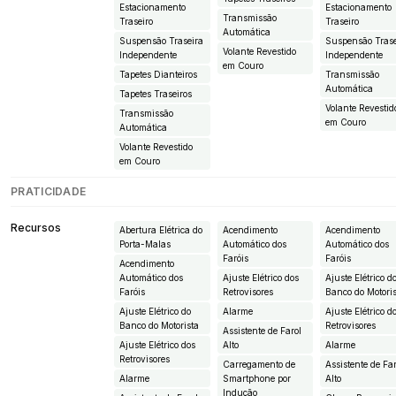
Estacionamento
Estacionamento
Transmissão
Traseiro
Traseiro
Automática
Suspensão Traseira
Suspensão Trase
Volante Revestido
Independente
Independente
em Couro
Tapetes Dianteiros
Transmissão
Automática
Tapetes Traseiros
Volante Revestid
Transmissão
em Couro
Automática
Volante Revestido
em Couro
PRATICIDADE
Recursos
Abertura Elétrica do
Acendimento
Acendimento
Porta-Malas
Automático dos
Automático dos
Faróis
Faróis
Acendimento
Automático dos
Ajuste Elétrico dos
Ajuste Elétrico d
Faróis
Retrovisores
Banco do Motori
Ajuste Elétrico do
Alarme
Ajuste Elétrico d
Banco do Motorista
Retrovisores
Assistente de Farol
Ajuste Elétrico dos
Alto
Alarme
Retrovisores
Carregamento de
Assistente de Fa
Alarme
Smartphone por
Alto
Indução