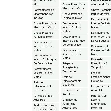
Assistente de Farol
Chave Presencia
Alto
Chave Presencial -
Abertura do Car
Abertura do Carro
Carregamento de
Chave Presencia
Smartphone por
Chave Presencial -
Partida do Motor
Indução
Partida do Motor
Destravamento
Chave Presencial -
Destravamento
Interno Do Porta
Abertura do Carro
Interno Do Porta
Malas
Malas
Chave Presencial -
Destravamento
Partida do Motor
Destravamento
Interno Do Tanq
Interno Do Tanque
De Combustivel
Destravamento
De Combustivel
Interno Do Porta
Destravamento
Malas
Destravamento
Remoto Do Porta
Remoto Do Porta
Malas
Destravamento
Malas
Interno Do Tanque
Estepe de
De Combustivel
Estepe de
Emergência /
Emergência /
Temporário
Destravamento
Temporário
Remoto Do Porta
Freio de
Malas
Freio de
Estacionamento
Estacionamento
Eletrônico
Freio de
Eletrônico
Estacionamento
Função de Freio
Eletrônico
Função de Freio
Auto-Hold
Auto-Hold
Função de Freio
Para Sol Com
Auto-Hold
Limpador de
Espelho
Parabrisas
EIluminacao
Kit de Reparo dos
Automáticos
Motorista
Pneus (sem estepe)