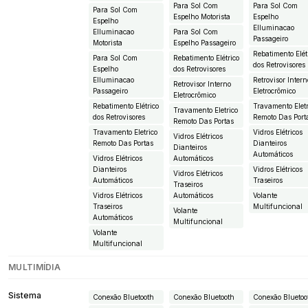
Para Sol Com
Para Sol Com
Para Sol Com
Espelho Motorista
Espelho
Espelho
EIluminacao
EIluminacao
Para Sol Com
Passageiro
Motorista
Espelho Passageiro
Rebatimento Elét
Para Sol Com
Rebatimento Elétrico
dos Retrovisores
Espelho
dos Retrovisores
EIluminacao
Retrovisor Intern
Retrovisor Interno
Passageiro
Eletrocrômico
Eletrocrômico
Rebatimento Elétrico
Travamento Eletr
Travamento Eletrico
dos Retrovisores
Remoto Das Port
Remoto Das Portas
Travamento Eletrico
Vidros Elétricos
Vidros Elétricos
Remoto Das Portas
Dianteiros
Dianteiros
Automáticos
Vidros Elétricos
Automáticos
Dianteiros
Vidros Elétricos
Vidros Elétricos
Automáticos
Traseiros
Traseiros
Vidros Elétricos
Automáticos
Volante
Traseiros
Multifuncional
Volante
Automáticos
Multifuncional
Volante
Multifuncional
MULTIMÍDIA
Sistema
Conexão Bluetooth
Conexão Bluetooth
Conexão Bluetoo