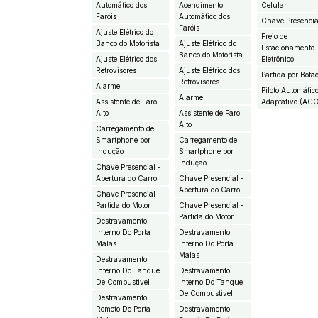
Automático dos
Acendimento
Celular
Faróis
Automático dos
Chave Presencia
Faróis
Ajuste Elétrico do
Freio de
Banco do Motorista
Ajuste Elétrico do
Estacionamento
Banco do Motorista
Ajuste Elétrico dos
Eletrônico
Retrovisores
Ajuste Elétrico dos
Partida por Botã
Retrovisores
Alarme
Piloto Automátic
Alarme
Assistente de Farol
Adaptativo (AC
Alto
Assistente de Farol
Alto
Carregamento de
Smartphone por
Carregamento de
Indução
Smartphone por
Indução
Chave Presencial -
Abertura do Carro
Chave Presencial -
Abertura do Carro
Chave Presencial -
Partida do Motor
Chave Presencial -
Partida do Motor
Destravamento
Interno Do Porta
Destravamento
Malas
Interno Do Porta
Malas
Destravamento
Interno Do Tanque
Destravamento
De Combustivel
Interno Do Tanque
De Combustivel
Destravamento
Remoto Do Porta
Destravamento