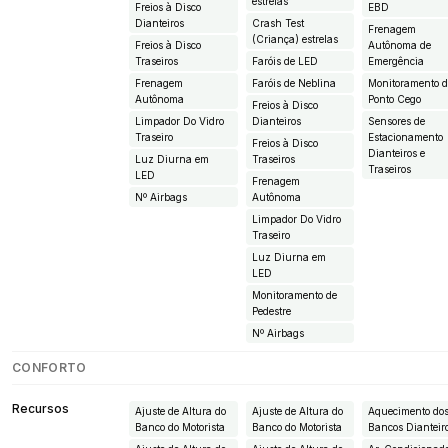
estrelas
Freios à Disco
EBD
Dianteiros
Crash Test
Frenagem
(Criança) estrelas
Freios à Disco
Autônoma de
Traseiros
Faróis de LED
Emergência
Frenagem
Faróis de Neblina
Monitoramento 
Autônoma
Ponto Cego
Freios à Disco
Limpador Do Vidro
Dianteiros
Sensores de
Traseiro
Estacionamento
Freios à Disco
Dianteiros e
Luz Diurna em
Traseiros
Traseiros
LED
Frenagem
Nº Airbags
Autônoma
Limpador Do Vidro
Traseiro
Luz Diurna em
LED
Monitoramento de
Pedestre
Nº Airbags
CONFORTO
Recursos
Ajuste de Altura do
Ajuste de Altura do
Aquecimento do
Banco do Motorista
Banco do Motorista
Bancos Dianteir