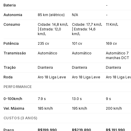
Bateria
-
Autonomia
85 km (elétrico)
N/A
-
Consumo
Cidade: 14,8 km/L
Cidade: 17,7 km/L
11 Km/L
| Estrada: 12,0
| Estrada: 14,6
km/L
km/L
Potência
235 cv
101 cv
169 cv
Transmissão
Automático
Automático
Automático 7
marchas DCT
Tração
Dianteira
Dianteira
Dianteira
Roda
Aro 18 Liga Leve
Aro 18 Liga Leve
Aro 18 Liga Le
PERFORMANCE
0-100km/h
7.9 s
13.0 s
9 s
Vel. Máxima
185 km/h
195 km/h
200 km/h
CUSTOS (3 ANOS)
Preço
R$199.990
R$219.890
R$ 191.990