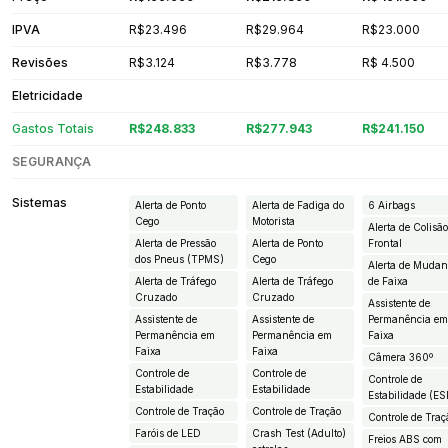
IPVA
R$23.496
R$29.964
R$23.000
Revisões
R$3.124
R$3.778
R$ 4.500
Eletricidade
Gastos Totais
R$248.833
R$277.943
R$241.150
SEGURANÇA
Sistemas
Alerta de Ponto
Alerta de Fadiga do
6 Airbags
Cego
Motorista
Alerta de Colisã
Alerta de Pressão
Alerta de Ponto
Frontal
dos Pneus (TPMS)
Cego
Alerta de Muda
Alerta de Tráfego
Alerta de Tráfego
de Faixa
Cruzado
Cruzado
Assistente de
Assistente de
Assistente de
Permanência e
Permanência em
Permanência em
Faixa
Faixa
Faixa
Câmera 360º
Controle de
Controle de
Controle de
Estabilidade
Estabilidade
Estabilidade (ES
Controle de Tração
Controle de Tração
Controle de Traç
Faróis de LED
Crash Test (Adulto)
Freios ABS com