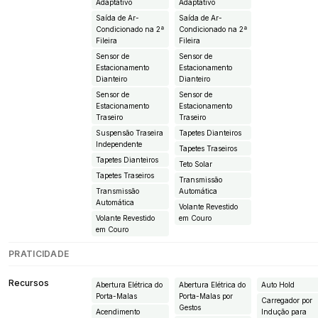
Adaptativo
Adaptativo
Saída de Ar-
Saída de Ar-
Condicionado na 2ª
Condicionado na 2ª
Fileira
Fileira
Sensor de
Sensor de
Estacionamento
Estacionamento
Dianteiro
Dianteiro
Sensor de
Sensor de
Estacionamento
Estacionamento
Traseiro
Traseiro
Suspensão Traseira
Tapetes Dianteiros
Independente
Tapetes Traseiros
Tapetes Dianteiros
Teto Solar
Tapetes Traseiros
Transmissão
Transmissão
Automática
Automática
Volante Revestido
Volante Revestido
em Couro
em Couro
PRATICIDADE
Recursos
Abertura Elétrica do
Abertura Elétrica do
Auto Hold
Porta-Malas
Porta-Malas por
Carregador por
Gestos
Acendimento
Indução para