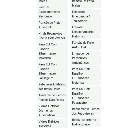
Malas
Remoto Do Porta
Malas
Freio de
Estacionamento
Estepe de
Eletrônico
Emergência /
Temporário
Função de Freio
Auto-Hold
Freio de
Estacionamento
Kit de Reparo dos
Eletrônico
Pneus (sem estepe)
Função de Freio
Para Sol Com
Auto-Hold
Espelho
EIluminacao
Limpador de
Motorista
Parabrisas
Automáticos
Para Sol Com
Espelho
Para Sol Com
EIluminacao
Espelho
Passageiro
EIluminacao
Motorista
Rebatimento Elétrico
dos Retrovisores
Para Sol Com
Espelho
Travamento Eletrico
EIluminacao
Remoto Das Portas
Passageiro
Vidros Elétricos
Rebatimento Elétrico
Dianteiros
dos Retrovisores
Automáticos
Retrovisor Interno
Vidros Elétricos
Eletrocrômico
Traseiros