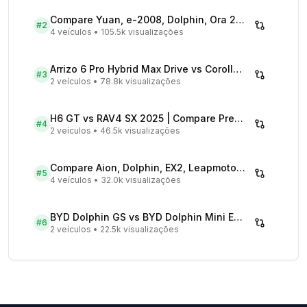
Compare Yuan, e-2008, Dolphin, Ora 2026 | Veículos Elétricos
#
2
4 veículos
•
105.5k visualizações
Arrizo 6 Pro Hybrid Max Drive vs Corolla Cross XRX Hybrid - Comparativo Completo
#
3
2 veículos
•
78.8k visualizações
H6 GT vs RAV4 SX 2025 | Compare Preços
#
4
2 veículos
•
46.5k visualizações
Compare Aion, Dolphin, EX2, Leapmotor 2026 | Veículos Elétricos
#
5
4 veículos
•
32.0k visualizações
BYD Dolphin GS vs BYD Dolphin Mini EV - Comparativo Completo
#
6
2 veículos
•
22.5k visualizações