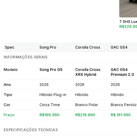
7 SHS Lu
R$229.9
Spec
Song Pro
Corolla Cross
GAC GS4
INFORMAÇÕES GERAIS
Modelo
Song Pro GS
Corolla Cross
GAC GS4
XRX Hybrid
Premium 2.0
Ano
2026
2026
2026
Tipo
Híbrido Plug-in
Híbrido
Híbrido
Cor
Cinza Time
Branco Polar
Branco Peroli
Preço
R$199.990
R$219.890
R$ 191.990
ESPECIFICAÇÕES TÉCNICAS