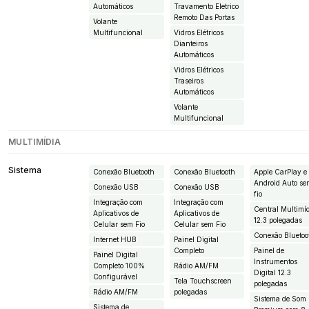
Automáticos
Travamento Eletrico
Remoto Das Portas
Volante
Multifuncional
Vidros Elétricos
Dianteiros
Automáticos
Vidros Elétricos
Traseiros
Automáticos
Volante
Multifuncional
MULTIMÍDIA
Sistema
Conexão Bluetooth
Conexão Bluetooth
Apple CarPlay e
Android Auto s
Conexão USB
Conexão USB
fio
Integração com
Integração com
Central Multimí
Aplicativos de
Aplicativos de
12.3 polegadas
Celular sem Fio
Celular sem Fio
Conexão Bluetoo
Internet HUB
Painel Digital
Completo
Painel de
Painel Digital
Instrumentos
Completo 100%
Rádio AM/FM
Digital 12.3
Configurável
Tela Touchscreen
polegadas
Rádio AM/FM
polegadas
Sistema de Som
Sistema de