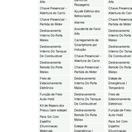
Banco do
Alto
Alto
Passageiro
Chave Presencial -
Chave Presencia
Ajuste Elétrico dos
Abertura do Carro
Abertura do Car
Retrovisores
Chave Presencial -
Chave Presencia
Alarme
Partida do Motor
Partida do Motor
Assistente de Farol
Destravamento
Destravamento
Alto
Interno Do Porta
Interno Do Porta
Malas
Carregamento de
Malas
Smartphone por
Destravamento
Destravamento
Indução
Interno Do Tanque
Interno Do Tanq
De Combustivel
Chave Presencial -
De Combustivel
Abertura do Carro
Destravamento
Destravamento
Remoto Do Porta
Chave Presencial -
Remoto Do Porta
Malas
Partida do Motor
Malas
Freio de
Destravamento
Estepe de
Estacionamento
Interno Do Porta
Emergência /
Eletrônico
Malas
Temporário
Função de Freio
Destravamento
Freio de
Auto-Hold
Interno Do Tanque
Estacionamento
De Combustivel
Eletrônico
Kit de Reparo dos
Pneus (sem estepe)
Destravamento
Função de Freio
Remoto Do Porta
Auto-Hold
Para Sol Com
Malas
Espelho
Para Sol Com
EIluminacao
Estepe de
Espelho
Motorista
Emergência /
EIluminacao