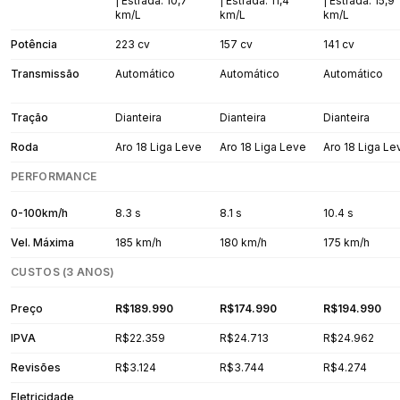
| Estrada: 10,7
| Estrada: 11,4
| Estrada: 15,9
km/L
km/L
km/L
Potência
223 cv
157 cv
141 cv
Transmissão
Automático
Automático
Automático
Tração
Dianteira
Dianteira
Dianteira
Roda
Aro 18 Liga Leve
Aro 18 Liga Leve
Aro 18 Liga Le
PERFORMANCE
0-100km/h
8.3 s
8.1 s
10.4 s
Vel. Máxima
185 km/h
180 km/h
175 km/h
CUSTOS (3 ANOS)
Preço
R$189.990
R$174.990
R$194.990
IPVA
R$22.359
R$24.713
R$24.962
Revisões
R$3.124
R$3.744
R$4.274
Eletricidade