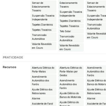
Sensor de
Estacionamento
Sensor de
Estacionamento
Traseiro
Estacionamento
Traseiro
Traseiro
Suspensão Traseira
Suspensão Traseira
Independente
Suspensão Trase
Independente
Independente
Tapetes Dianteiros
Tapetes Dianteiros
Transmissão
Tapetes Traseiros
Automática
Tapetes Traseiros
Teto Solar
Volante Revestid
Transmissão
Transmissão
em Couro
Automática
Automática
Volante Revestido
Volante Revestido
em Couro
em Couro
PRATICIDADE
Recursos
Abertura Elétrica do
Abertura Elétrica do
Acendimento
Porta-Malas
Porta-Malas por
Automático dos
Gestos
Faróis
Acendimento
Automático dos
Acendimento
Ajuste Elétrico d
Faróis
Automático dos
Banco do Motori
Faróis
Ajuste Elétrico dos
Ajuste Elétrico d
Retrovisores
Ajuste Elétrico do
Retrovisores
Banco do Motorista
Alarme
Alarme
Ajuste Elétrico do
Assistente de Farol
Assistente de Fa