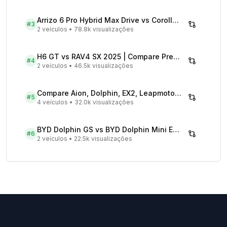
Arrizo 6 Pro Hybrid Max Drive vs Corolla Cross XRX Hybrid - Comparativo Completo
#
3
2 veículos
•
78.8k visualizações
H6 GT vs RAV4 SX 2025 | Compare Preços
#
4
2 veículos
•
46.5k visualizações
Compare Aion, Dolphin, EX2, Leapmotor 2026 | Veículos Elétricos
#
5
4 veículos
•
32.0k visualizações
BYD Dolphin GS vs BYD Dolphin Mini EV - Comparativo Completo
#
6
2 veículos
•
22.5k visualizações