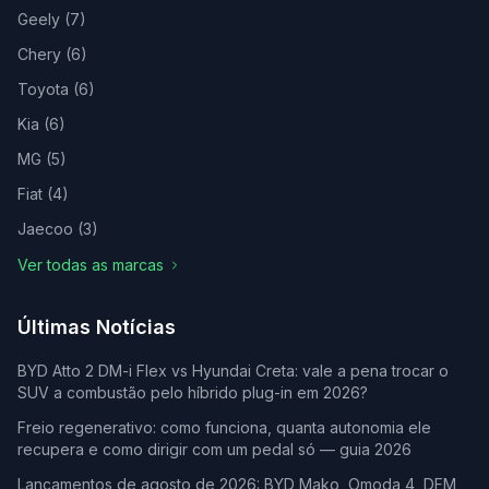
Geely
(
7
)
Chery
(
6
)
Toyota
(
6
)
Kia
(
6
)
MG
(
5
)
Fiat
(
4
)
Jaecoo
(
3
)
Ver todas as marcas
Últimas Notícias
BYD Atto 2 DM-i Flex vs Hyundai Creta: vale a pena trocar o
SUV a combustão pelo híbrido plug-in em 2026?
Freio regenerativo: como funciona, quanta autonomia ele
recupera e como dirigir com um pedal só — guia 2026
Lançamentos de agosto de 2026: BYD Mako, Omoda 4, DFM,