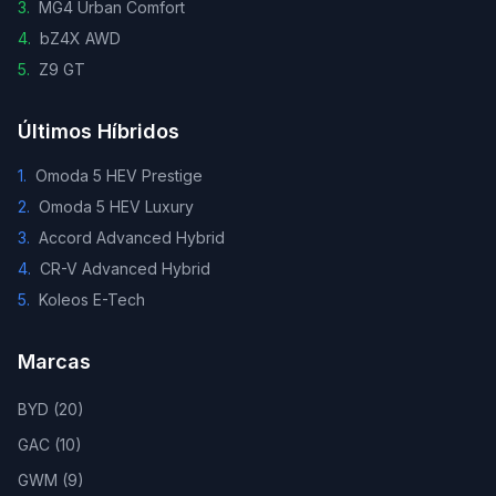
3
.
MG4 Urban Comfort
4
.
bZ4X AWD
5
.
Z9 GT
Últimos Híbridos
1
.
Omoda 5 HEV Prestige
2
.
Omoda 5 HEV Luxury
3
.
Accord Advanced Hybrid
4
.
CR-V Advanced Hybrid
5
.
Koleos E-Tech
Marcas
BYD
(
20
)
GAC
(
10
)
GWM
(
9
)