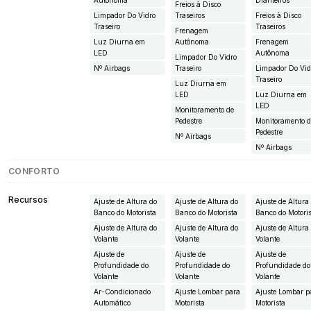
Autônoma
Dianteiros
Freios à Disco
Limpador Do Vidro
Traseiros
Freios à Disco
Traseiro
Traseiros
Frenagem
Luz Diurna em
Autônoma
Frenagem
LED
Autônoma
Limpador Do Vidro
Nº Airbags
Traseiro
Limpador Do Vid
Traseiro
Luz Diurna em
LED
Luz Diurna em
LED
Monitoramento de
Pedestre
Monitoramento 
Pedestre
Nº Airbags
Nº Airbags
CONFORTO
Recursos
Ajuste de Altura do
Ajuste de Altura do
Ajuste de Altura
Banco do Motorista
Banco do Motorista
Banco do Motori
Ajuste de Altura do
Ajuste de Altura do
Ajuste de Altura
Volante
Volante
Volante
Ajuste de
Ajuste de
Ajuste de
Profundidade do
Profundidade do
Profundidade do
Volante
Volante
Volante
Ar-Condicionado
Ajuste Lombar para
Ajuste Lombar p
Automático
Motorista
Motorista