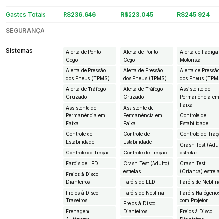
Gastos Totais
R$236.646
R$223.045
R$245.924
SEGURANÇA
Sistemas
Alerta de Ponto
Alerta de Ponto
Alerta de Fadiga
Cego
Cego
Motorista
Alerta de Pressão
Alerta de Pressão
Alerta de Pressã
dos Pneus (TPMS)
dos Pneus (TPMS)
dos Pneus (TPM
Alerta de Tráfego
Alerta de Tráfego
Assistente de
Cruzado
Cruzado
Permanência e
Faixa
Assistente de
Assistente de
Permanência em
Permanência em
Controle de
Faixa
Faixa
Estabilidade
Controle de
Controle de
Controle de Traç
Estabilidade
Estabilidade
Crash Test (Adul
Controle de Tração
Controle de Tração
estrelas
Faróis de LED
Crash Test (Adulto)
Crash Test
estrelas
(Criança) estrel
Freios à Disco
Dianteiros
Faróis de LED
Faróis de Neblin
Freios à Disco
Faróis de Neblina
Faróis Halógeno
Traseiros
com Projetor
Freios à Disco
Frenagem
Dianteiros
Freios à Disco