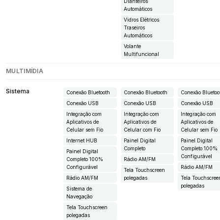
Dianteiros
Automáticos
Vidros Elétricos
Traseiros
Automáticos
Volante
Multifuncional
MULTIMÍDIA
Sistema
Conexão Bluetooth
Conexão Bluetooth
Conexão Bluetoo
Conexão USB
Conexão USB
Conexão USB
Integração com
Integração com
Integração com
Aplicativos de
Aplicativos de
Aplicativos de
Celular sem Fio
Celular com Fio
Celular sem Fio
Internet HUB
Painel Digital
Painel Digital
Completo
Completo 100%
Painel Digital
Configurável
Completo 100%
Rádio AM/FM
Configurável
Rádio AM/FM
Tela Touchscreen
Rádio AM/FM
polegadas
Tela Touchscree
polegadas
Sistema de
Navegação
Tela Touchscreen
polegadas