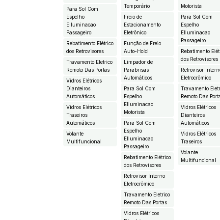
Temporário
Motorista
Para Sol Com
Espelho
Freio de
Para Sol Com
EIluminacao
Estacionamento
Espelho
Passageiro
Eletrônico
EIluminacao
Passageiro
Rebatimento Elétrico
Função de Freio
dos Retrovisores
Auto-Hold
Rebatimento Elét
dos Retrovisores
Travamento Eletrico
Limpador de
Remoto Das Portas
Parabrisas
Retrovisor Intern
Automáticos
Eletrocrômico
Vidros Elétricos
Dianteiros
Para Sol Com
Travamento Eletr
Automáticos
Espelho
Remoto Das Port
EIluminacao
Vidros Elétricos
Vidros Elétricos
Motorista
Traseiros
Dianteiros
Automáticos
Para Sol Com
Automáticos
Espelho
Volante
Vidros Elétricos
EIluminacao
Multifuncional
Traseiros
Passageiro
Volante
Rebatimento Elétrico
Multifuncional
dos Retrovisores
Retrovisor Interno
Eletrocrômico
Travamento Eletrico
Remoto Das Portas
Vidros Elétricos