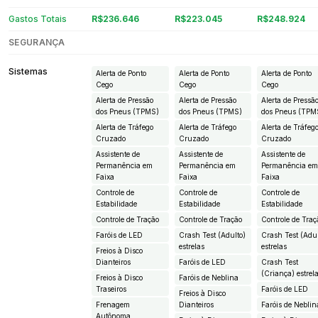
Gastos Totais
R$236.646
R$223.045
R$248.924
SEGURANÇA
Sistemas
Alerta de Ponto
Alerta de Ponto
Alerta de Ponto
Cego
Cego
Cego
Alerta de Pressão
Alerta de Pressão
Alerta de Pressã
dos Pneus (TPMS)
dos Pneus (TPMS)
dos Pneus (TPM
Alerta de Tráfego
Alerta de Tráfego
Alerta de Tráfeg
Cruzado
Cruzado
Cruzado
Assistente de
Assistente de
Assistente de
Permanência em
Permanência em
Permanência e
Faixa
Faixa
Faixa
Controle de
Controle de
Controle de
Estabilidade
Estabilidade
Estabilidade
Controle de Tração
Controle de Tração
Controle de Traç
Faróis de LED
Crash Test (Adulto)
Crash Test (Adul
estrelas
estrelas
Freios à Disco
Dianteiros
Faróis de LED
Crash Test
(Criança) estrel
Freios à Disco
Faróis de Neblina
Traseiros
Faróis de LED
Freios à Disco
Frenagem
Dianteiros
Faróis de Neblin
Autônoma