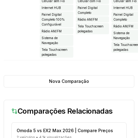
Celular sem Fio
Celular com Fio
Celular sem Fio
Internet HUB
Painel Digital
Internet HUB
Completo
Painel Digital
Painel Digital
Completo 100%
Rádio AM/FM
Completo
Configurável
Tela Touchscreen
Rádio AM/FM
Rádio AM/FM
polegadas
Sistema de
Sistema de
Navegação
Navegação
Tela Touchscree
Tela Touchscreen
polegadas
polegadas
Nova Comparação
Comparações Relacionadas
Omoda 5 vs EX2 Max 2026 | Compare Preços
2 veículos
•
4.1k visualizações