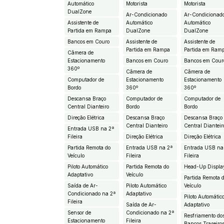
Automático
Motorista
Motorista
DualZone
Ar-Condicionado
Ar-Condicionad
Assistente de
Automático
Automático
Partida em Rampa
DualZone
DualZone
Bancos em Couro
Assistente de
Assistente de
Partida em Rampa
Partida em Ram
Câmera de
Estacionamento
Bancos em Couro
Bancos em Cour
360º
Câmera de
Câmera de
Computador de
Estacionamento
Estacionamento
Bordo
360º
360º
Descansa Braço
Computador de
Computador de
Central Dianteiro
Bordo
Bordo
Direção Elétrica
Descansa Braço
Descansa Braço
Central Dianteiro
Central Dianteir
Entrada USB na 2ª
Fileira
Direção Elétrica
Direção Elétrica
Partida Remota do
Entrada USB na 2ª
Entrada USB na
Veículo
Fileira
Fileira
Piloto Automático
Partida Remota do
Head-Up Displa
Adaptativo
Veículo
Partida Remota 
Saída de Ar-
Piloto Automático
Veículo
Condicionado na 2ª
Adaptativo
Piloto Automátic
Fileira
Saída de Ar-
Adaptativo
Sensor de
Condicionado na 2ª
Resfriamento do
Estacionamento
Fileira
Bancos Traseiro