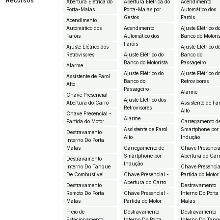
Recursos
Abertura Elétrica do
Abertura Elétrica do
Acendimento
Porta-Malas
Porta-Malas por
Automático dos
Gestos
Faróis
Acendimento
Automático dos
Acendimento
Ajuste Elétrico d
Faróis
Automático dos
Banco do Motori
Faróis
Ajuste Elétrico dos
Ajuste Elétrico d
Retrovisores
Ajuste Elétrico do
Banco do
Banco do Motorista
Passageiro
Alarme
Ajuste Elétrico do
Ajuste Elétrico d
Assistente de Farol
Banco do
Retrovisores
Alto
Passageiro
Alarme
Chave Presencial -
Ajuste Elétrico dos
Abertura do Carro
Assistente de Fa
Retrovisores
Alto
Chave Presencial -
Alarme
Partida do Motor
Carregamento d
Assistente de Farol
Smartphone por
Destravamento
Alto
Indução
Interno Do Porta
Malas
Carregamento de
Chave Presencia
Smartphone por
Abertura do Car
Destravamento
Indução
Interno Do Tanque
Chave Presencia
De Combustivel
Chave Presencial -
Partida do Motor
Abertura do Carro
Destravamento
Destravamento
Remoto Do Porta
Chave Presencial -
Interno Do Porta
Malas
Partida do Motor
Malas
Freio de
Destravamento
Destravamento
Estacionamento
Interno Do Porta
Interno Do Tanq