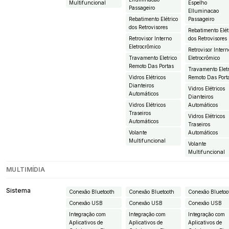
Multifuncional
Espelho
Passageiro
EIluminacao
Rebatimento Elétrico
Passageiro
dos Retrovisores
Rebatimento Elét
Retrovisor Interno
dos Retrovisores
Eletrocrômico
Retrovisor Intern
Travamento Eletrico
Eletrocrômico
Remoto Das Portas
Travamento Eletr
Vidros Elétricos
Remoto Das Port
Dianteiros
Vidros Elétricos
Automáticos
Dianteiros
Vidros Elétricos
Automáticos
Traseiros
Vidros Elétricos
Automáticos
Traseiros
Volante
Automáticos
Multifuncional
Volante
Multifuncional
MULTIMÍDIA
Sistema
Conexão Bluetooth
Conexão Bluetooth
Conexão Bluetoo
Conexão USB
Conexão USB
Conexão USB
Integração com
Integração com
Integração com
Aplicativos de
Aplicativos de
Aplicativos de