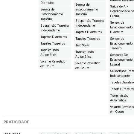
Dianteiro
Sensor de
Saída de Ar-
Sensor de
Estacionamento
Condicionado n
Estacionamento
Traseiro
Fileira
Traseiro
Suspensão Traseira
Sensor de
Suspensão Traseira
Independente
Estacionamento
Independente
Tapetes Dianteiros
Dianteiro
Tapetes Dianteiros
Tapetes Traseiros
Sensor de
Tapetes Traseiros
Estacionamento
Teto Solar
Traseiro
Transmissão
Transmissão
Automática
Sensores De
Automática
Estacionamento
Volante Revestido
Volante Revestido
Lateral
em Couro
em Couro
Suspensão Trase
Independente
Tapetes Dianteir
Tapetes Traseiro
Transmissão
Automática
Volante Revestid
em Couro
PRATICIDADE