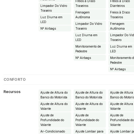
Freios à Disco
Freios à Disco
Limpador Do Vidro
Traseiros
Dianteiros
Traseiro
Frenagem
Freios à Disco
Luz Diurna em
Autônoma
Traseiros
LED
Limpador Do Vidro
Frenagem
Nº Airbags
Traseiro
Autônoma
Luz Diurna em
Limpador Do Vid
LED
Traseiro
Monitoramento de
Luz Diurna em
Pedestre
LED
Nº Airbags
Monitoramento 
Pedestre
Nº Airbags
CONFORTO
Recursos
Ajuste de Altura do
Ajuste de Altura do
Ajuste de Altura
Banco do Motorista
Banco do Motorista
Banco do Motori
Ajuste de Altura do
Ajuste de Altura do
Ajuste de Altura
Volante
Volante
Volante
Ajuste de
Ajuste de
Ajuste de
Profundidade do
Profundidade do
Profundidade do
Volante
Volante
Volante
Ar-Condicionado
Ajuste Lombar para
Ajuste Lombar p