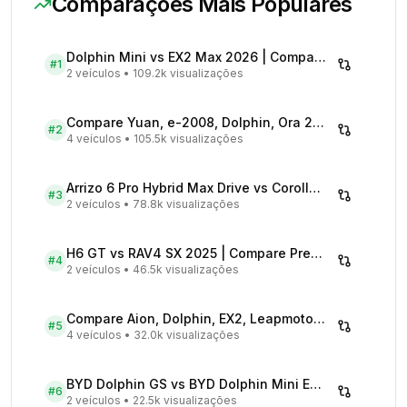
Comparações Mais Populares
Dolphin Mini vs EX2 Max 2026 | Compare Preços
#
1
2 veículos
•
109.2k visualizações
Compare Yuan, e-2008, Dolphin, Ora 2026 | Veículos Elétricos
#
2
4 veículos
•
105.5k visualizações
Arrizo 6 Pro Hybrid Max Drive vs Corolla Cross XRX Hybrid - Comparativo Completo
#
3
2 veículos
•
78.8k visualizações
H6 GT vs RAV4 SX 2025 | Compare Preços
#
4
2 veículos
•
46.5k visualizações
Compare Aion, Dolphin, EX2, Leapmotor 2026 | Veículos Elétricos
#
5
4 veículos
•
32.0k visualizações
BYD Dolphin GS vs BYD Dolphin Mini EV - Comparativo Completo
#
6
2 veículos
•
22.5k visualizações