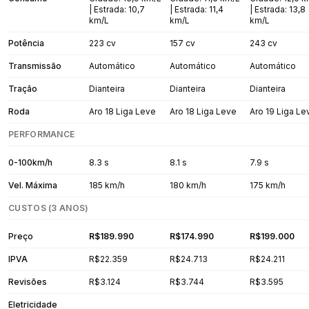
| Estrada: 10,7
| Estrada: 11,4
| Estrada: 13,8
km/L
km/L
km/L
Potência
223 cv
157 cv
243 cv
Transmissão
Automático
Automático
Automático
Tração
Dianteira
Dianteira
Dianteira
Roda
Aro 18 Liga Leve
Aro 18 Liga Leve
Aro 19 Liga Le
PERFORMANCE
0-100km/h
8.3 s
8.1 s
7.9 s
Vel. Máxima
185 km/h
180 km/h
175 km/h
CUSTOS (3 ANOS)
Preço
R$189.990
R$174.990
R$199.000
IPVA
R$22.359
R$24.713
R$24.211
Revisões
R$3.124
R$3.744
R$3.595
Eletricidade