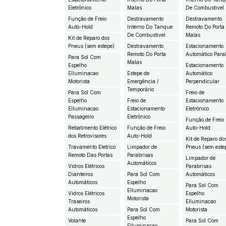
Eletrônico
Malas
De Combustivel
Função de Freio
Destravamento
Destravamento
Auto-Hold
Interno Do Tanque
Remoto Do Porta
De Combustivel
Malas
Kit de Reparo dos
Pneus (sem estepe)
Destravamento
Estacionamento
Remoto Do Porta
Automático Paral
Para Sol Com
Malas
Espelho
Estacionamento
EIluminacao
Estepe de
Automático
Motorista
Emergência /
Perpendicular
Temporário
Para Sol Com
Freio de
Espelho
Freio de
Estacionamento
EIluminacao
Estacionamento
Eletrônico
Passageiro
Eletrônico
Função de Freio
Rebatimento Elétrico
Função de Freio
Auto-Hold
dos Retrovisores
Auto-Hold
Kit de Reparo do
Travamento Eletrico
Limpador de
Pneus (sem este
Remoto Das Portas
Parabrisas
Limpador de
Automáticos
Vidros Elétricos
Parabrisas
Dianteiros
Para Sol Com
Automáticos
Automáticos
Espelho
Para Sol Com
EIluminacao
Vidros Elétricos
Espelho
Motorista
Traseiros
EIluminacao
Automáticos
Para Sol Com
Motorista
Espelho
Volante
Para Sol Com
EIluminacao