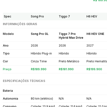
R$ 169.9
Spec
Song Pro
Tiggo 7
H6 HEV
INFORMAÇÕES GERAIS
Modelo
Song Pro GL
Tiggo 7 Pro
H6 HEV ONE
Hybrid Max Drive
Ano
2026
2026
2027
Tipo
Híbrido Plug-in
Híbrido
Híbrido
Cor
Cinza Time
Preto Metálico
Preto Hematit
Preço
R$189.990
R$181.990
R$199.900
ESPECIFICAÇÕES TÉCNICAS
Bateria
Autonomia
80 km (elétrico)
N/A
N/A
Consumo
Cidade: 13,9 km/L
Cidade: 11,6 km/L
Cidade: 12,0 