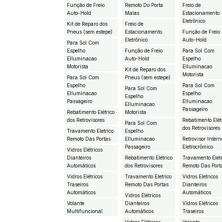
Função de Freio
Remoto Do Porta
Freio de
Auto-Hold
Malas
Estacionamento
Eletrônico
Kit de Reparo dos
Freio de
Pneus (sem estepe)
Estacionamento
Função de Freio
Eletrônico
Auto-Hold
Para Sol Com
Espelho
Função de Freio
Para Sol Com
EIluminacao
Auto-Hold
Espelho
Motorista
EIluminacao
Kit de Reparo dos
Motorista
Para Sol Com
Pneus (sem estepe)
Espelho
Para Sol Com
Para Sol Com
EIluminacao
Espelho
Espelho
Passageiro
EIluminacao
EIluminacao
Passageiro
Rebatimento Elétrico
Motorista
dos Retrovisores
Rebatimento Elét
Para Sol Com
dos Retrovisores
Travamento Eletrico
Espelho
Remoto Das Portas
EIluminacao
Retrovisor Intern
Passageiro
Eletrocrômico
Vidros Elétricos
Dianteiros
Rebatimento Elétrico
Travamento Eletr
Automáticos
dos Retrovisores
Remoto Das Port
Vidros Elétricos
Travamento Eletrico
Vidros Elétricos
Traseiros
Remoto Das Portas
Dianteiros
Automáticos
Automáticos
Vidros Elétricos
Volante
Dianteiros
Vidros Elétricos
Multifuncional
Automáticos
Traseiros