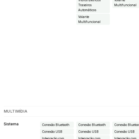
Vidros Elétricos
Volante
Traseiros
Multifuncional
Automáticos
Volante
Multifuncional
MULTIMÍDIA
Sistema
Conexão Bluetooth
Conexão Bluetooth
Conexão Bluetoo
Conexão USB
Conexão USB
Conexão USB
Integração com
Integração com
Integração com