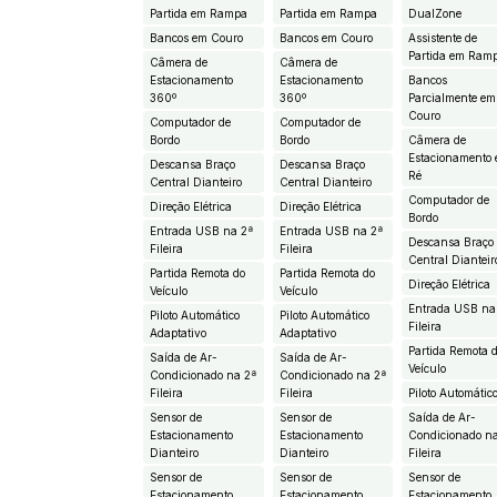
Partida em Rampa
Partida em Rampa
DualZone
Bancos em Couro
Bancos em Couro
Assistente de
Partida em Ram
Câmera de
Câmera de
Estacionamento
Estacionamento
Bancos
360º
360º
Parcialmente em
Couro
Computador de
Computador de
Bordo
Bordo
Câmera de
Estacionamento
Descansa Braço
Descansa Braço
Ré
Central Dianteiro
Central Dianteiro
Computador de
Direção Elétrica
Direção Elétrica
Bordo
Entrada USB na 2ª
Entrada USB na 2ª
Descansa Braço
Fileira
Fileira
Central Dianteir
Partida Remota do
Partida Remota do
Direção Elétrica
Veículo
Veículo
Entrada USB na
Piloto Automático
Piloto Automático
Fileira
Adaptativo
Adaptativo
Partida Remota 
Saída de Ar-
Saída de Ar-
Veículo
Condicionado na 2ª
Condicionado na 2ª
Fileira
Fileira
Piloto Automátic
Sensor de
Sensor de
Saída de Ar-
Estacionamento
Estacionamento
Condicionado n
Dianteiro
Dianteiro
Fileira
Sensor de
Sensor de
Sensor de
Estacionamento
Estacionamento
Estacionamento