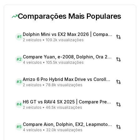
Comparações Mais Populares
Dolphin Mini vs EX2 Max 2026 | Compare Preços
#
1
2 veículos
•
109.2k visualizações
Compare Yuan, e-2008, Dolphin, Ora 2026 | Veículos Elétricos
#
2
4 veículos
•
105.5k visualizações
Arrizo 6 Pro Hybrid Max Drive vs Corolla Cross XRX Hybrid - Comparativo Completo
#
3
2 veículos
•
78.8k visualizações
H6 GT vs RAV4 SX 2025 | Compare Preços
#
4
2 veículos
•
46.5k visualizações
Compare Aion, Dolphin, EX2, Leapmotor 2026 | Veículos Elétricos
#
5
4 veículos
•
32.0k visualizações