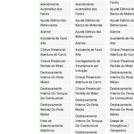
Faróis
Acendimento
Acendimento
Automático dos
Automático dos
Ajuste Elétrico d
Faróis
Faróis
Banco do Motori
Ajuste Elétrico dos
Ajuste Elétrico do
Ajuste Elétrico d
Retrovisores
Banco do Motorista
Retrovisores
Alarme
Ajuste Elétrico dos
Alarme
Retrovisores
Assistente de Farol
Assistente de Fa
Alto
Alarme
Alto
Chave Presencial -
Assistente de Farol
Chave Presencia
Abertura do Carro
Alto
Abertura do Car
Chave Presencial -
Carregamento de
Chave Presencia
Partida do Motor
Smartphone por
Partida do Motor
Indução
Destravamento
Destravamento
Interno Do Porta
Chave Presencial -
Interno Do Porta
Malas
Abertura do Carro
Malas
Destravamento
Chave Presencial -
Destravamento
Interno Do Tanque
Partida do Motor
Interno Do Tanq
De Combustivel
De Combustivel
Destravamento
Destravamento
Interno Do Porta
Destravamento
Remoto Do Porta
Malas
Remoto Do Porta
Malas
Malas
Destravamento
Freio de
Interno Do Tanque
Estepe de
Estacionamento
De Combustivel
Emergência /
Eletrônico
Temporário
Destravamento