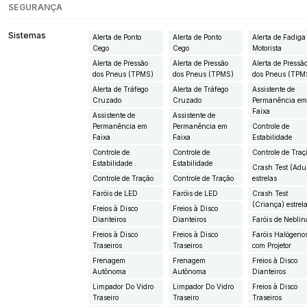
SEGURANÇA
Sistemas
Alerta de Ponto
Alerta de Ponto
Alerta de Fadiga
Cego
Cego
Motorista
Alerta de Pressão
Alerta de Pressão
Alerta de Pressã
dos Pneus (TPMS)
dos Pneus (TPMS)
dos Pneus (TPM
Alerta de Tráfego
Alerta de Tráfego
Assistente de
Cruzado
Cruzado
Permanência e
Faixa
Assistente de
Assistente de
Permanência em
Permanência em
Controle de
Faixa
Faixa
Estabilidade
Controle de
Controle de
Controle de Traç
Estabilidade
Estabilidade
Crash Test (Adul
Controle de Tração
Controle de Tração
estrelas
Faróis de LED
Faróis de LED
Crash Test
(Criança) estrel
Freios à Disco
Freios à Disco
Dianteiros
Dianteiros
Faróis de Neblin
Freios à Disco
Freios à Disco
Faróis Halógeno
Traseiros
Traseiros
com Projetor
Frenagem
Frenagem
Freios à Disco
Autônoma
Autônoma
Dianteiros
Limpador Do Vidro
Limpador Do Vidro
Freios à Disco
Traseiro
Traseiro
Traseiros