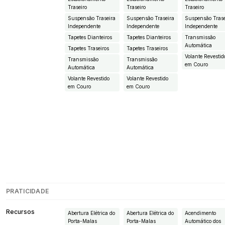
Traseiro
Traseiro
Traseiro
Suspensão Traseira
Suspensão Traseira
Suspensão Trase
Independente
Independente
Independente
Tapetes Dianteiros
Tapetes Dianteiros
Transmissão
Automática
Tapetes Traseiros
Tapetes Traseiros
Volante Revestid
Transmissão
Transmissão
em Couro
Automática
Automática
Volante Revestido
Volante Revestido
em Couro
em Couro
PRATICIDADE
Recursos
Abertura Elétrica do
Abertura Elétrica do
Acendimento
Porta-Malas
Porta-Malas
Automático dos