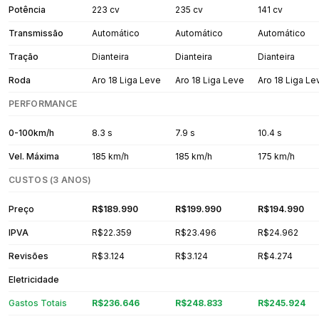
Potência
223 cv
235 cv
141 cv
Transmissão
Automático
Automático
Automático
Tração
Dianteira
Dianteira
Dianteira
Roda
Aro 18 Liga Leve
Aro 18 Liga Leve
Aro 18 Liga Le
PERFORMANCE
0-100km/h
8.3 s
7.9 s
10.4 s
Vel. Máxima
185 km/h
185 km/h
175 km/h
CUSTOS (3 ANOS)
Preço
R$189.990
R$199.990
R$194.990
IPVA
R$22.359
R$23.496
R$24.962
Revisões
R$3.124
R$3.124
R$4.274
Eletricidade
Gastos Totais
R$236.646
R$248.833
R$245.924