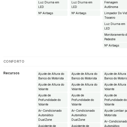
Luz Diurna em
Luz Diurna em
Frenagem
LED
LED
Autônoma
Nº Airbags
Nº Airbags
Limpador Do Vid
Traseiro
Luz Diurna em
LED
Monitoramento 
Pedestre
Nº Airbags
CONFORTO
Recursos
Ajuste de Altura do
Ajuste de Altura do
Ajuste de Altura
Banco do Motorista
Banco do Motorista
Banco do Motori
Ajuste de Altura do
Ajuste de Altura do
Ajuste de Altura
Volante
Volante
Volante
Ajuste de
Ajuste de
Ajuste de
Profundidade do
Profundidade do
Profundidade do
Volante
Volante
Volante
Ar-Condicionado
Ar-Condicionado
Ajuste Lombar p
Automático
Automático
Motorista
DualZone
DualZone
Ar-Condicionad
Assistente de
Assistente de
Automático