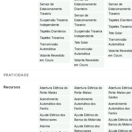
Sensor de
Estacionamento
Sensor de
Estacionamento
Dianteiro
Estacionamento
Traseiro
Traseiro
Sensor de
Suspensão Traseira
Estacionamento
Tapetes Dianteir
Independente
Traseiro
Tapetes Traseiro
Tapetes Dianteiros
Suspensão Traseira
Teto Solar
Independente
Tapetes Traseiros
Transmissão
Teto Solar
Transmissão
Automática
Automática
Transmissão
Volante Revestid
Automática
Volante Revestido
em Couro
em Couro
Volante Revestido
em Couro
PRATICIDADE
Recursos
Abertura Elétrica do
Abertura Elétrica do
Abertura Elétric
Porta-Malas
Porta-Malas
Porta-Malas por
Gestos
Acendimento
Acendimento
Automático dos
Automático dos
Acendimento
Faróis
Faróis
Automático dos
Faróis
Ajuste Elétrico dos
Ajuste Elétrico do
Retrovisores
Banco do Motorista
Ajuste Elétrico d
Banco do Motori
Alarme
Ajuste Elétrico dos
Retrovisores
Ajuste Elétrico d