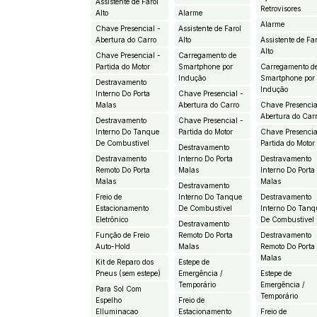
Assistente de Farol
Retrovisores
Alto
Alarme
Alarme
Chave Presencial -
Assistente de Farol
Abertura do Carro
Alto
Assistente de Fa
Alto
Chave Presencial -
Carregamento de
Partida do Motor
Smartphone por
Carregamento d
Indução
Smartphone por
Destravamento
Indução
Interno Do Porta
Chave Presencial -
Malas
Abertura do Carro
Chave Presencia
Abertura do Car
Destravamento
Chave Presencial -
Interno Do Tanque
Partida do Motor
Chave Presencia
De Combustivel
Partida do Motor
Destravamento
Destravamento
Interno Do Porta
Destravamento
Remoto Do Porta
Malas
Interno Do Porta
Malas
Malas
Destravamento
Freio de
Interno Do Tanque
Destravamento
Estacionamento
De Combustivel
Interno Do Tanq
Eletrônico
De Combustivel
Destravamento
Função de Freio
Remoto Do Porta
Destravamento
Auto-Hold
Malas
Remoto Do Porta
Malas
Kit de Reparo dos
Estepe de
Pneus (sem estepe)
Emergência /
Estepe de
Temporário
Emergência /
Para Sol Com
Temporário
Espelho
Freio de
EIluminacao
Estacionamento
Freio de