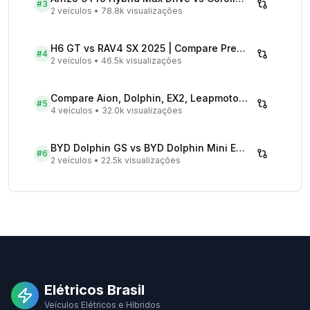
#
3
2 veículos
•
78.8k visualizações
H6 GT vs RAV4 SX 2025 | Compare Preços
#
4
2 veículos
•
46.5k visualizações
Compare Aion, Dolphin, EX2, Leapmotor 2026 | Veículos Elétricos
#
5
4 veículos
•
32.0k visualizações
BYD Dolphin GS vs BYD Dolphin Mini EV - Comparativo Completo
#
6
2 veículos
•
22.5k visualizações
Elétricos Brasil
Veículos Elétricos e Híbridos