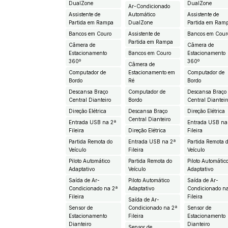
DualZone
DualZone
Ar-Condicionado
Assistente de
Automático
Assistente de
Partida em Rampa
DualZone
Partida em Ram
Bancos em Couro
Assistente de
Bancos em Cour
Partida em Rampa
Câmera de
Câmera de
Estacionamento
Bancos em Couro
Estacionamento
360º
360º
Câmera de
Computador de
Estacionamento em
Computador de
Bordo
Ré
Bordo
Descansa Braço
Computador de
Descansa Braço
Central Dianteiro
Bordo
Central Dianteir
Direção Elétrica
Descansa Braço
Direção Elétrica
Central Dianteiro
Entrada USB na 2ª
Entrada USB na
Fileira
Direção Elétrica
Fileira
Partida Remota do
Entrada USB na 2ª
Partida Remota 
Veículo
Fileira
Veículo
Piloto Automático
Partida Remota do
Piloto Automátic
Adaptativo
Veículo
Adaptativo
Saída de Ar-
Piloto Automático
Saída de Ar-
Condicionado na 2ª
Adaptativo
Condicionado n
Fileira
Fileira
Saída de Ar-
Sensor de
Condicionado na 2ª
Sensor de
Estacionamento
Fileira
Estacionamento
Dianteiro
Dianteiro
Sensor de