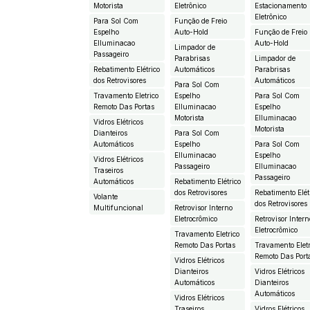
Motorista
Eletrônico
Estacionamento
Eletrônico
Para Sol Com
Função de Freio
Espelho
Auto-Hold
Função de Freio
EIluminacao
Auto-Hold
Limpador de
Passageiro
Parabrisas
Limpador de
Rebatimento Elétrico
Automáticos
Parabrisas
dos Retrovisores
Automáticos
Para Sol Com
Travamento Eletrico
Espelho
Para Sol Com
Remoto Das Portas
EIluminacao
Espelho
Motorista
EIluminacao
Vidros Elétricos
Motorista
Dianteiros
Para Sol Com
Automáticos
Espelho
Para Sol Com
EIluminacao
Espelho
Vidros Elétricos
Passageiro
EIluminacao
Traseiros
Passageiro
Automáticos
Rebatimento Elétrico
dos Retrovisores
Rebatimento Elét
Volante
dos Retrovisores
Multifuncional
Retrovisor Interno
Eletrocrômico
Retrovisor Intern
Eletrocrômico
Travamento Eletrico
Remoto Das Portas
Travamento Eletr
Remoto Das Port
Vidros Elétricos
Dianteiros
Vidros Elétricos
Automáticos
Dianteiros
Automáticos
Vidros Elétricos
Traseiros
Vidros Elétricos