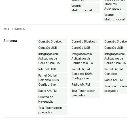
Traseiros
Volante
Automáticos
Multifuncional
Volante
Multifuncional
MULTIMÍDIA
Sistema
Conexão Bluetooth
Conexão Bluetooth
Conexão Bluetoo
Conexão USB
Conexão USB
Conexão USB
Integração com
Integração com
Integração com
Aplicativos de
Aplicativos de
Aplicativos de
Celular sem Fio
Celular sem Fio
Celular sem Fio
Internet HUB
Painel Digital
Painel Digital
Completo 100%
Completo
Painel Digital
Configurável
Completo 100%
Rádio AM/FM
Configurável
Rádio AM/FM
Tela Touchscree
Rádio AM/FM
Tela Touchscreen
polegadas
polegadas
Sistema de
Navegação
Tela Touchscreen
polegadas