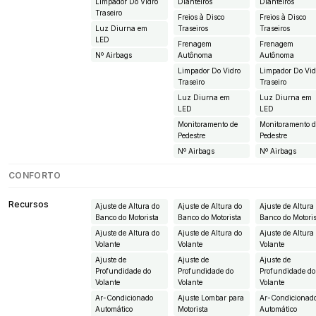
Limpador Do Vidro
Dianteiros
Dianteiros
Traseiro
Freios à Disco
Freios à Disco
Luz Diurna em
Traseiros
Traseiros
LED
Frenagem
Frenagem
Nº Airbags
Autônoma
Autônoma
Limpador Do Vidro
Limpador Do Vid
Traseiro
Traseiro
Luz Diurna em
Luz Diurna em
LED
LED
Monitoramento de
Monitoramento 
Pedestre
Pedestre
Nº Airbags
Nº Airbags
CONFORTO
Recursos
Ajuste de Altura do
Ajuste de Altura do
Ajuste de Altura
Banco do Motorista
Banco do Motorista
Banco do Motori
Ajuste de Altura do
Ajuste de Altura do
Ajuste de Altura
Volante
Volante
Volante
Ajuste de
Ajuste de
Ajuste de
Profundidade do
Profundidade do
Profundidade do
Volante
Volante
Volante
Ar-Condicionado
Ajuste Lombar para
Ar-Condicionad
Automático
Motorista
Automático