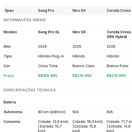
Spec
Song Pro
Niro SX
Corolla Cross
INFORMAÇÕES GERAIS
Modelo
Song Pro GL
Niro SX
Corolla Cross
XRX Hybrid
Ano
2026
2026
2026
Tipo
Híbrido Plug-in
Híbrido
Híbrido
Cor
Cinza Time
Branco Claro
Branco Polar
Preço
R$189.990
R$219.990
R$219.890
ESPECIFICAÇÕES TÉCNICAS
Bateria
Autonomia
80 km (elétrico)
N/A
N/A
Consumo
Cidade: 13,9 km/L
Cidade: 18,3 km/L
Cidade: 17,7 
| Estrada: 10,7
| Estrada: 15,9
| Estrada: 14,6
km/L
km/L
km/L