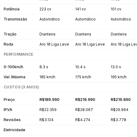
Potência
223 cv
141 cv
101 cv
Transmissão
Automático
Automático
Automático
Tração
Dianteira
Dianteira
Dianteira
Roda
Aro 18 Liga Leve
Aro 18 Liga Leve
Aro 18 Liga Le
PERFORMANCE
0-100km/h
8.3 s
10.4 s
13.0 s
Vel. Máxima
185 km/h
175 km/h
195 km/h
CUSTOS (3 ANOS)
Preço
R$189.990
R$219.990
R$219.890
IPVA
R$22.359
R$28.067
R$29.964
Revisões
R$3.124
R$4.274
R$3.778
Eletricidade