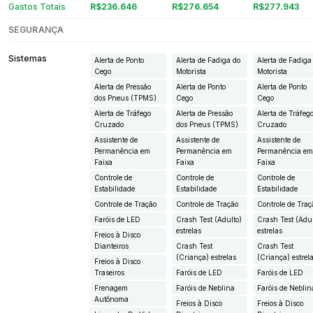
Gastos Totais
R$236.646
R$276.654
R$277.943
SEGURANÇA
Sistemas
Alerta de Ponto
Alerta de Fadiga do
Alerta de Fadiga
Cego
Motorista
Motorista
Alerta de Pressão
Alerta de Ponto
Alerta de Ponto
dos Pneus (TPMS)
Cego
Cego
Alerta de Tráfego
Alerta de Pressão
Alerta de Tráfeg
Cruzado
dos Pneus (TPMS)
Cruzado
Assistente de
Assistente de
Assistente de
Permanência em
Permanência em
Permanência e
Faixa
Faixa
Faixa
Controle de
Controle de
Controle de
Estabilidade
Estabilidade
Estabilidade
Controle de Tração
Controle de Tração
Controle de Traç
Faróis de LED
Crash Test (Adulto)
Crash Test (Adul
estrelas
estrelas
Freios à Disco
Dianteiros
Crash Test
Crash Test
(Criança) estrelas
(Criança) estrel
Freios à Disco
Traseiros
Faróis de LED
Faróis de LED
Frenagem
Faróis de Neblina
Faróis de Neblin
Autônoma
Freios à Disco
Freios à Disco