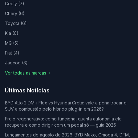
Geely
(
7
)
Chery
(
6
)
Toyota
(
6
)
Kia
(
6
)
MG
(
5
)
Fiat
(
4
)
Jaecoo
(
3
)
Ver todas as marcas
Últimas Notícias
BYD Atto 2 DM-i Flex vs Hyundai Creta: vale a pena trocar o
SUV a combustão pelo híbrido plug-in em 2026?
Freio regenerativo: como funciona, quanta autonomia ele
recupera e como dirigir com um pedal só — guia 2026
Lançamentos de agosto de 2026: BYD Mako, Omoda 4, DFM,