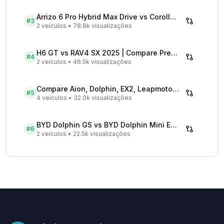
Arrizo 6 Pro Hybrid Max Drive vs Corolla Cross XRX Hybrid - Comparativo Completo
#
3
2 veículos
•
78.8k visualizações
H6 GT vs RAV4 SX 2025 | Compare Preços
#
4
2 veículos
•
46.5k visualizações
Compare Aion, Dolphin, EX2, Leapmotor 2026 | Veículos Elétricos
#
5
4 veículos
•
32.0k visualizações
BYD Dolphin GS vs BYD Dolphin Mini EV - Comparativo Completo
#
6
2 veículos
•
22.5k visualizações