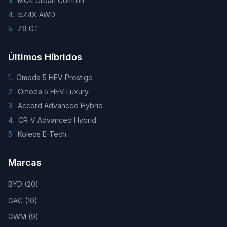
3
.
MG4 Urban Comfort
4
.
bZ4X AWD
5
.
Z9 GT
Últimos Híbridos
1
.
Omoda 5 HEV Prestige
2
.
Omoda 5 HEV Luxury
3
.
Accord Advanced Hybrid
4
.
CR-V Advanced Hybrid
5
.
Koleos E-Tech
Marcas
BYD
(
20
)
GAC
(
10
)
GWM
(
9
)