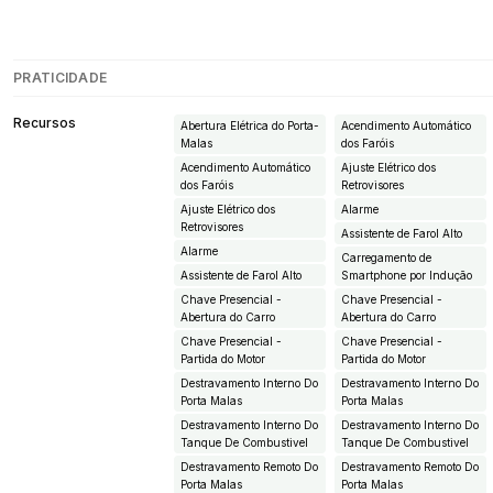
PRATICIDADE
Recursos
Abertura Elétrica do Porta-
Acendimento Automático
Malas
dos Faróis
Acendimento Automático
Ajuste Elétrico dos
dos Faróis
Retrovisores
Ajuste Elétrico dos
Alarme
Retrovisores
Assistente de Farol Alto
Alarme
Carregamento de
Assistente de Farol Alto
Smartphone por Indução
Chave Presencial -
Chave Presencial -
Abertura do Carro
Abertura do Carro
Chave Presencial -
Chave Presencial -
Partida do Motor
Partida do Motor
Destravamento Interno Do
Destravamento Interno Do
Porta Malas
Porta Malas
Destravamento Interno Do
Destravamento Interno Do
Tanque De Combustivel
Tanque De Combustivel
Destravamento Remoto Do
Destravamento Remoto Do
Porta Malas
Porta Malas