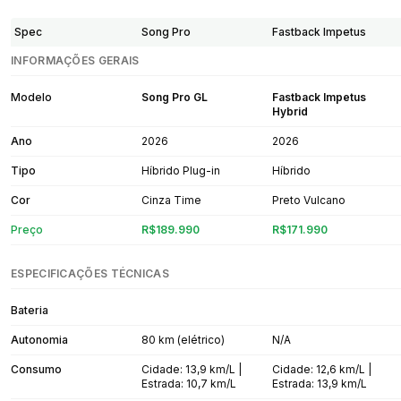
Spec
Song Pro
Fastback Impetus
INFORMAÇÕES GERAIS
Modelo
Song Pro GL
Fastback Impetus
Hybrid
Ano
2026
2026
Tipo
Híbrido Plug-in
Híbrido
Cor
Cinza Time
Preto Vulcano
Preço
R$189.990
R$171.990
ESPECIFICAÇÕES TÉCNICAS
Bateria
Autonomia
80 km (elétrico)
N/A
Consumo
Cidade: 13,9 km/L |
Cidade: 12,6 km/L |
Estrada: 10,7 km/L
Estrada: 13,9 km/L