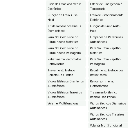
Freio de Estacionamento
Estepe de Emergência /
Eletrônico
Temporário
Função de Freio Auto-
Freio de Estacionamento
Hold
Eletrônico
Kit de Reparo dos Pneus
Função de Freio Auto-
(sem estepe)
Hold
Para Sol Com Espelho
Limpador de Parabrisas
EIluminacao Motorista
Automáticos
Para Sol Com Espelho
Para Sol Com Espelho
EIluminacao Passageiro
Motorista
Rebatimento Elétrico dos
Para Sol Com Espelho
Retrovisores
Passageiro
Travamento Eletrico
Rebatimento Elétrico dos
Remoto Das Portas
Retrovisores
Vidros Elétricos Dianteiros
Retrovisor Interno
Automáticos
Eletrocrômico
Vidros Elétricos Traseiros
Travamento Eletrico
Automáticos
Remoto Das Portas
Volante Multifuncional
Vidros Elétricos Dianteiros
Automáticos
Vidros Elétricos Traseiros
Automáticos
Volante Multifuncional