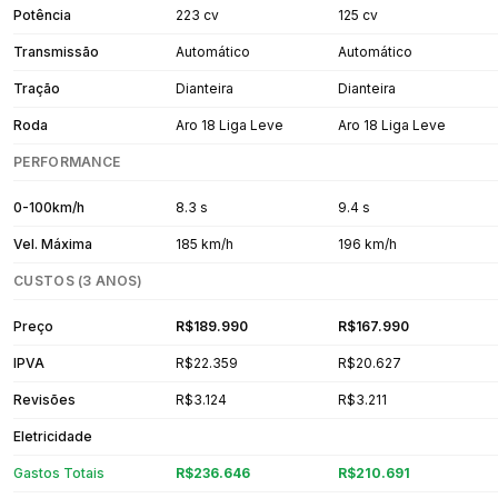
Potência
223 cv
125 cv
Transmissão
Automático
Automático
Tração
Dianteira
Dianteira
Roda
Aro 18 Liga Leve
Aro 18 Liga Leve
PERFORMANCE
0-100km/h
8.3 s
9.4 s
Vel. Máxima
185 km/h
196 km/h
CUSTOS (3 ANOS)
Preço
R$189.990
R$167.990
IPVA
R$22.359
R$20.627
Revisões
R$3.124
R$3.211
Eletricidade
Gastos Totais
R$236.646
R$210.691