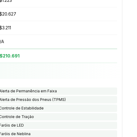
$1.223
$20.627
$3.211
/A
$210.691
Alerta de Permanência em Faixa
Alerta de Pressão dos Pneus (TPMS)
Controle de Estabilidade
Controle de Tração
Faróis de LED
Faróis de Neblina