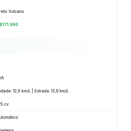
reto Vulcano
$171.990
/A
idade: 12,6 km/L | Estrada: 13,9 km/L
25 cv
utomático
ianteira