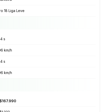
ro 18 Liga Leve
.4 s
96 km/h
.4 s
96 km/h
$167.990