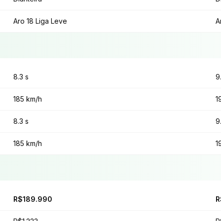
Aro 18 Liga Leve
A
8.3 s
9
185 km/h
1
8.3 s
9
185 km/h
1
R$189.990
R