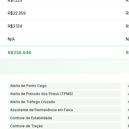
R$1.223
R
R$22.359
R
R$3.124
R
N/A
N
R$236.646
R
Alerta de Ponto Cego
Alerta de Pressão dos Pneus (TPMS)
Alerta de Tráfego Cruzado
Assistente de Permanência em Faixa
Controle de Estabilidade
Controle de Tração