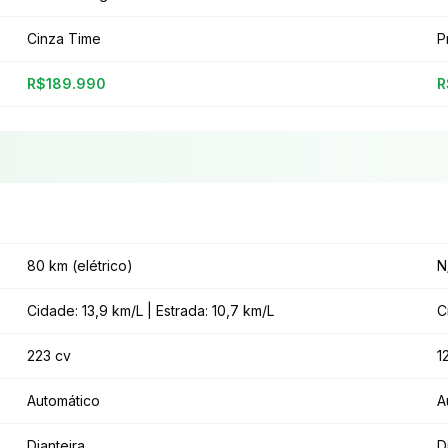
Cinza Time
P
R$189.990
R
80 km (elétrico)
N
Cidade: 13,9 km/L | Estrada: 10,7 km/L
C
223 cv
1
Automático
A
Dianteira
D