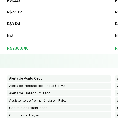
R$1.223
R
R$22.359
R
R$3.124
R
N/A
N
R$236.646
R
Alerta de Ponto Cego
Alerta de Pressão dos Pneus (TPMS)
Alerta de Tráfego Cruzado
Assistente de Permanência em Faixa
Controle de Estabilidade
Controle de Tração