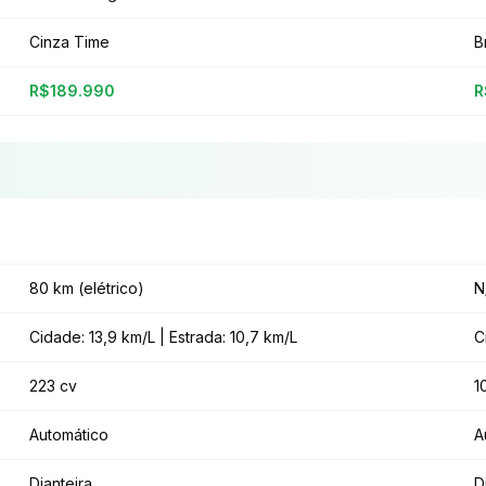
Cinza Time
B
R$189.990
R
80 km (elétrico)
N
Cidade: 13,9 km/L | Estrada: 10,7 km/L
C
223 cv
1
Automático
A
Dianteira
D