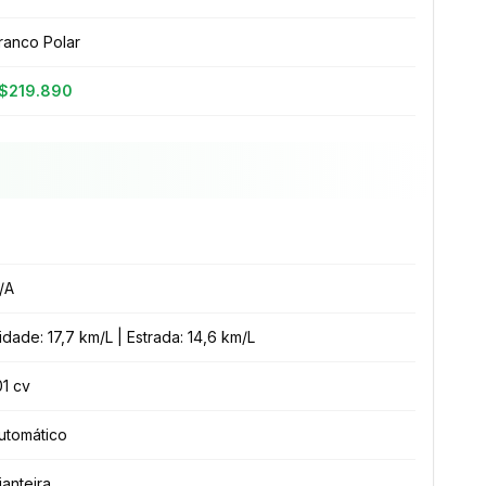
ranco Polar
$219.890
/A
idade: 17,7 km/L | Estrada: 14,6 km/L
01 cv
utomático
ianteira