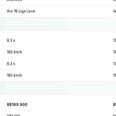
Aro 18 Liga Leve
A
8.3 s
1
185 km/h
1
8.3 s
1
185 km/h
1
R$189.990
R