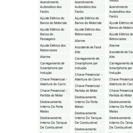
Gestos
Acendimento
Acendimento
Automático dos
Automático dos
Acendimento
Faróis
Faróis
Automático dos
Faróis
Ajuste Elétrico do
Ajuste Elétrico do
Banco do Motorista
Banco do Motorista
Ajuste Elétrico d
Banco do Motori
Ajuste Elétrico do
Ajuste Elétrico dos
Banco do
Retrovisores
Ajuste Elétrico d
Passageiro
Retrovisores
Alarme
Ajuste Elétrico dos
Alarme
Assistente de Farol
Retrovisores
Alto
Assistente de Fa
Alarme
Alto
Carregamento de
Carregamento de
Smartphone por
Carregamento d
Smartphone por
Indução
Smartphone por
Indução
Indução
Chave Presencial -
Chave Presencial -
Abertura do Carro
Chave Presencia
Abertura do Carro
Abertura do Car
Chave Presencial -
Chave Presencial -
Partida do Motor
Chave Presencia
Partida do Motor
Partida do Motor
Destravamento
Destravamento
Interno Do Porta
Destravamento
Interno Do Porta
Malas
Interno Do Porta
Malas
Malas
Destravamento
Destravamento
Interno Do Tanque
Destravamento
Interno Do Tanque
De Combustivel
Interno Do Tanq
De Combustivel
De Combustivel
Destravamento