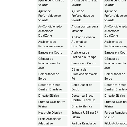
Ajuste de Altura do
Ajuste de Altura do
Ajuste de Altura
Volante
Volante
Volante
Ajuste de
Ajuste de
Ajuste de
Profundidade do
Profundidade do
Profundidade do
Volante
Volante
Volante
Ar-Condicionado
Ajuste Lombar para
Ar-Condicionad
Automático
Motorista
Automático
DualZone
DualZone
Ar-Condicionado
Assistente de
Automático
Assistente de
Partida em Rampa
DualZone
Partida em Ram
Bancos em Couro
Assistente de
Bancos em Cour
Partida em Rampa
Câmera de
Câmera de
Estacionamento
Bancos em Couro
Estacionamento
360º
360º
Câmera de
Computador de
Estacionamento em
Computador de
Bordo
Ré
Bordo
Descansa Braço
Computador de
Descansa Braço
Central Dianteiro
Bordo
Central Dianteir
Direção Elétrica
Descansa Braço
Direção Elétrica
Central Dianteiro
Entrada USB na 2ª
Entrada USB na
Fileira
Direção Elétrica
Fileira
Head-Up Display
Entrada USB na 2ª
Partida Remota 
Fileira
Veículo
Piloto Automático
Adaptativo
Partida Remota do
Piloto Automátic