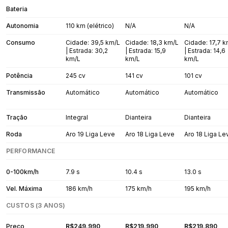
Bateria
Autonomia
110 km (elétrico)
N/A
N/A
Consumo
Cidade: 39,5 km/L
Cidade: 18,3 km/L
Cidade: 17,7 
| Estrada: 30,2
| Estrada: 15,9
| Estrada: 14,6
km/L
km/L
km/L
Potência
245 cv
141 cv
101 cv
Transmissão
Automático
Automático
Automático
Tração
Integral
Dianteira
Dianteira
Roda
Aro 19 Liga Leve
Aro 18 Liga Leve
Aro 18 Liga Le
PERFORMANCE
0-100km/h
7.9 s
10.4 s
13.0 s
Vel. Máxima
186 km/h
175 km/h
195 km/h
CUSTOS (3 ANOS)
Preço
R$249.990
R$219.990
R$219.890