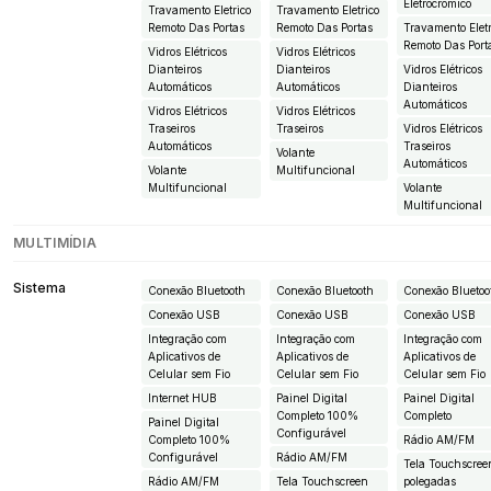
Eletrocrômico
Travamento Eletrico
Travamento Eletrico
Remoto Das Portas
Remoto Das Portas
Travamento Eletr
Remoto Das Port
Vidros Elétricos
Vidros Elétricos
Dianteiros
Dianteiros
Vidros Elétricos
Automáticos
Automáticos
Dianteiros
Automáticos
Vidros Elétricos
Vidros Elétricos
Traseiros
Traseiros
Vidros Elétricos
Automáticos
Traseiros
Volante
Automáticos
Volante
Multifuncional
Multifuncional
Volante
Multifuncional
MULTIMÍDIA
Sistema
Conexão Bluetooth
Conexão Bluetooth
Conexão Bluetoo
Conexão USB
Conexão USB
Conexão USB
Integração com
Integração com
Integração com
Aplicativos de
Aplicativos de
Aplicativos de
Celular sem Fio
Celular sem Fio
Celular sem Fio
Internet HUB
Painel Digital
Painel Digital
Completo 100%
Completo
Painel Digital
Configurável
Completo 100%
Rádio AM/FM
Configurável
Rádio AM/FM
Tela Touchscree
Rádio AM/FM
Tela Touchscreen
polegadas