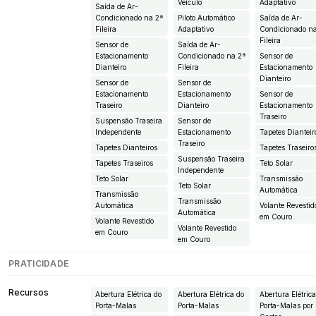
Veículo
Adaptativo
Saída de Ar-
Condicionado na 2ª
Piloto Automático
Saída de Ar-
Fileira
Adaptativo
Condicionado n
Fileira
Sensor de
Saída de Ar-
Estacionamento
Condicionado na 2ª
Sensor de
Dianteiro
Fileira
Estacionamento
Dianteiro
Sensor de
Sensor de
Estacionamento
Estacionamento
Sensor de
Traseiro
Dianteiro
Estacionamento
Traseiro
Suspensão Traseira
Sensor de
Independente
Estacionamento
Tapetes Dianteir
Traseiro
Tapetes Dianteiros
Tapetes Traseiro
Suspensão Traseira
Tapetes Traseiros
Teto Solar
Independente
Teto Solar
Transmissão
Teto Solar
Automática
Transmissão
Transmissão
Automática
Volante Revestid
Automática
em Couro
Volante Revestido
Volante Revestido
em Couro
em Couro
PRATICIDADE
Recursos
Abertura Elétrica do
Abertura Elétrica do
Abertura Elétric
Porta-Malas
Porta-Malas
Porta-Malas por