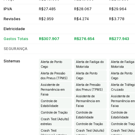
IPVA
R$27.485
R$28.067
R$29.964
Revisões
R$2.959
R$4.274
R$3.778
Eletricidade
Gastos Totais
R$307.907
R$276.654
R$277.943
SEGURANÇA
Sistemas
Alerta de Ponto
Alerta de Fadiga do
Alerta de Fadiga
Cego
Motorista
Motorista
Alerta de Pressão
Alerta de Ponto
Alerta de Ponto
dos Pneus (TPMS)
Cego
Cego
Assistente de
Alerta de Pressão
Alerta de Tráfeg
Permanência em
dos Pneus (TPMS)
Cruzado
Faixa
Assistente de
Assistente de
Controle de
Permanência em
Permanência e
Estabilidade
Faixa
Faixa
Controle de Tração
Controle de
Controle de
Estabilidade
Estabilidade
Crash Test (Adulto)
estrelas
Controle de Tração
Controle de Traç
Crash Test
Crash Test (Adulto)
Crash Test (Adul