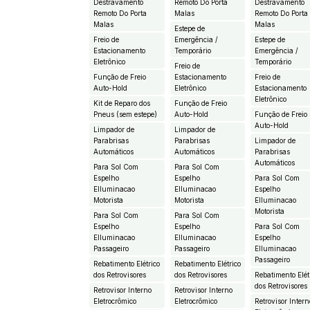
Destravamento
Remoto Do Porta
Destravamento
Remoto Do Porta
Malas
Remoto Do Porta
Malas
Malas
Estepe de
Freio de
Emergência /
Estepe de
Estacionamento
Temporário
Emergência /
Eletrônico
Temporário
Freio de
Função de Freio
Estacionamento
Freio de
Auto-Hold
Eletrônico
Estacionamento
Eletrônico
Kit de Reparo dos
Função de Freio
Pneus (sem estepe)
Auto-Hold
Função de Freio
Auto-Hold
Limpador de
Limpador de
Parabrisas
Parabrisas
Limpador de
Automáticos
Automáticos
Parabrisas
Automáticos
Para Sol Com
Para Sol Com
Espelho
Espelho
Para Sol Com
EIluminacao
EIluminacao
Espelho
Motorista
Motorista
EIluminacao
Motorista
Para Sol Com
Para Sol Com
Espelho
Espelho
Para Sol Com
EIluminacao
EIluminacao
Espelho
Passageiro
Passageiro
EIluminacao
Passageiro
Rebatimento Elétrico
Rebatimento Elétrico
dos Retrovisores
dos Retrovisores
Rebatimento Elét
dos Retrovisores
Retrovisor Interno
Retrovisor Interno
Eletrocrômico
Eletrocrômico
Retrovisor Intern