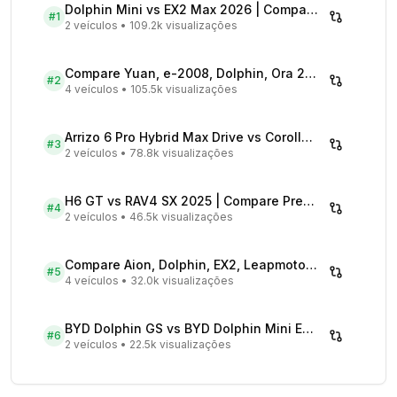
Dolphin Mini vs EX2 Max 2026 | Compare Preços
#
1
2 veículos
•
109.2k visualizações
Compare Yuan, e-2008, Dolphin, Ora 2026 | Veículos Elétricos
#
2
4 veículos
•
105.5k visualizações
Arrizo 6 Pro Hybrid Max Drive vs Corolla Cross XRX Hybrid - Comparativo Completo
#
3
2 veículos
•
78.8k visualizações
H6 GT vs RAV4 SX 2025 | Compare Preços
#
4
2 veículos
•
46.5k visualizações
Compare Aion, Dolphin, EX2, Leapmotor 2026 | Veículos Elétricos
#
5
4 veículos
•
32.0k visualizações
BYD Dolphin GS vs BYD Dolphin Mini EV - Comparativo Completo
#
6
2 veículos
•
22.5k visualizações