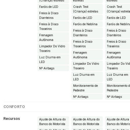
(Criança) estrelas
estrelas
estrelas
Faróis de LED
Crash Test
Crash Test
(Criança) estrelas
(Criança) estrel
Freios à Disco
Dianteiros
Faróis de LED
Faróis de LED
Freios à Disco
Faróis de Neblina
Faróis de Neblin
Traseiros
Freios à Disco
Freios à Disco
Frenagem
Dianteiros
Dianteiros
Autônoma
Freios à Disco
Freios à Disco
Limpador Do Vidro
Traseiros
Traseiros
Traseiro
Frenagem
Frenagem
Luz Diurna em
Autônoma
Autônoma
LED
Limpador Do Vidro
Limpador Do Vid
Nº Airbags
Traseiro
Traseiro
Luz Diurna em
Luz Diurna em
LED
LED
Monitoramento de
Monitoramento 
Pedestre
Pedestre
Nº Airbags
Nº Airbags
CONFORTO
Recursos
Ajuste de Altura do
Ajuste de Altura do
Ajuste de Altura
Banco do Motorista
Banco do Motorista
Banco do Motori