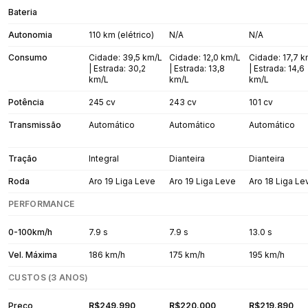
Bateria
Autonomia
110 km (elétrico)
N/A
N/A
Consumo
Cidade: 39,5 km/L
Cidade: 12,0 km/L
Cidade: 17,7 
| Estrada: 30,2
| Estrada: 13,8
| Estrada: 14,6
km/L
km/L
km/L
Potência
245 cv
243 cv
101 cv
Transmissão
Automático
Automático
Automático
Tração
Integral
Dianteira
Dianteira
Roda
Aro 19 Liga Leve
Aro 19 Liga Leve
Aro 18 Liga Le
PERFORMANCE
0-100km/h
7.9 s
7.9 s
13.0 s
Vel. Máxima
186 km/h
175 km/h
195 km/h
CUSTOS (3 ANOS)
Preço
R$249.990
R$220.000
R$219.890