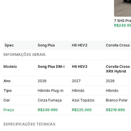
7 SHS Pre
R$249.9
Spec
Song Plus
H6 HEV2
Corolla Cross
INFORMAÇÕES GERAIS
Modelo
Song Plus DM-i
H6 HEV2
Corolla Cross
XRX Hybrid
Ano
2026
2027
2026
Tipo
Híbrido Plug-in
Híbrido
Híbrido
Cor
Cinza Fumaça
Azul Topázio
Branco Polar
Preço
R$249.990
R$225.000
R$219.890
ESPECIFICAÇÕES TÉCNICAS