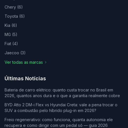
Chery
(
6
)
Toyota
(
6
)
Kia
(
6
)
MG
(
5
)
Fiat
(
4
)
Jaecoo
(
3
)
Ver todas as marcas
Últimas Notícias
Bateria de carro elétrico: quanto custa trocar no Brasil em
2026, quantos anos dura e o que a garantia realmente cobre
BYD Atto 2 DM-i Flex vs Hyundai Creta: vale a pena trocar o
SUV a combustão pelo híbrido plug-in em 2026?
Freio regenerativo: como funciona, quanta autonomia ele
recupera e como dirigir com um pedal só — guia 2026