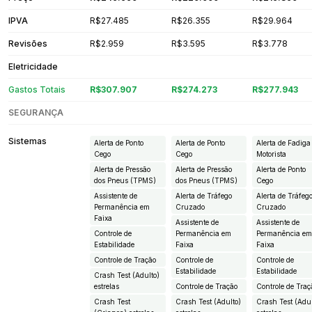
IPVA
R$27.485
R$26.355
R$29.964
Revisões
R$2.959
R$3.595
R$3.778
Eletricidade
Gastos Totais
R$307.907
R$274.273
R$277.943
SEGURANÇA
Sistemas
Alerta de Ponto
Alerta de Ponto
Alerta de Fadiga
Cego
Cego
Motorista
Alerta de Pressão
Alerta de Pressão
Alerta de Ponto
dos Pneus (TPMS)
dos Pneus (TPMS)
Cego
Assistente de
Alerta de Tráfego
Alerta de Tráfeg
Permanência em
Cruzado
Cruzado
Faixa
Assistente de
Assistente de
Controle de
Permanência em
Permanência e
Estabilidade
Faixa
Faixa
Controle de Tração
Controle de
Controle de
Estabilidade
Estabilidade
Crash Test (Adulto)
estrelas
Controle de Tração
Controle de Traç
Crash Test
Crash Test (Adulto)
Crash Test (Adul