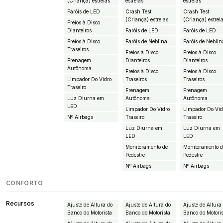
(Criança) estrelas
estrelas
estrelas
Faróis de LED
Crash Test
Crash Test
(Criança) estrelas
(Criança) estrel
Freios à Disco
Dianteiros
Faróis de LED
Faróis de LED
Freios à Disco
Faróis de Neblina
Faróis de Neblin
Traseiros
Freios à Disco
Freios à Disco
Frenagem
Dianteiros
Dianteiros
Autônoma
Freios à Disco
Freios à Disco
Limpador Do Vidro
Traseiros
Traseiros
Traseiro
Frenagem
Frenagem
Luz Diurna em
Autônoma
Autônoma
LED
Limpador Do Vidro
Limpador Do Vid
Nº Airbags
Traseiro
Traseiro
Luz Diurna em
Luz Diurna em
LED
LED
Monitoramento de
Monitoramento 
Pedestre
Pedestre
Nº Airbags
Nº Airbags
CONFORTO
Recursos
Ajuste de Altura do
Ajuste de Altura do
Ajuste de Altura
Banco do Motorista
Banco do Motorista
Banco do Motori