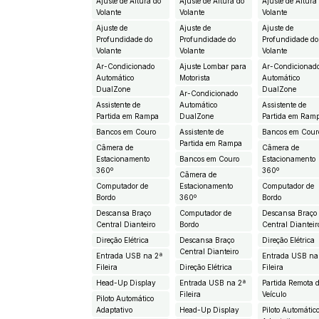
Ajuste de Altura do
Ajuste de Altura do
Ajuste de Altura
Volante
Volante
Volante
Ajuste de
Ajuste de
Ajuste de
Profundidade do
Profundidade do
Profundidade do
Volante
Volante
Volante
Ar-Condicionado
Ajuste Lombar para
Ar-Condicionad
Automático
Motorista
Automático
DualZone
DualZone
Ar-Condicionado
Assistente de
Automático
Assistente de
Partida em Rampa
DualZone
Partida em Ram
Bancos em Couro
Assistente de
Bancos em Cour
Partida em Rampa
Câmera de
Câmera de
Estacionamento
Bancos em Couro
Estacionamento
360º
360º
Câmera de
Computador de
Estacionamento
Computador de
Bordo
360º
Bordo
Descansa Braço
Computador de
Descansa Braço
Central Dianteiro
Bordo
Central Dianteir
Direção Elétrica
Descansa Braço
Direção Elétrica
Central Dianteiro
Entrada USB na 2ª
Entrada USB na
Fileira
Direção Elétrica
Fileira
Head-Up Display
Entrada USB na 2ª
Partida Remota 
Fileira
Veículo
Piloto Automático
Adaptativo
Head-Up Display
Piloto Automátic