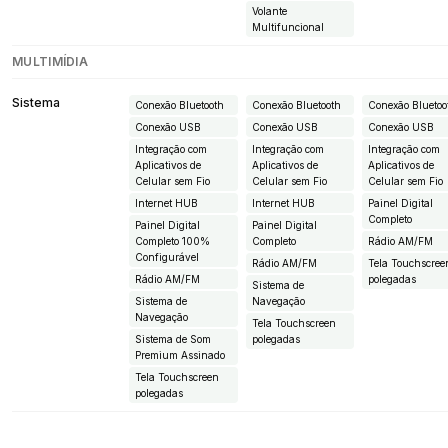
Volante
Multifuncional
MULTIMÍDIA
Sistema
Conexão Bluetooth
Conexão Bluetooth
Conexão Bluetoo
Conexão USB
Conexão USB
Conexão USB
Integração com
Integração com
Integração com
Aplicativos de
Aplicativos de
Aplicativos de
Celular sem Fio
Celular sem Fio
Celular sem Fio
Internet HUB
Internet HUB
Painel Digital
Completo
Painel Digital
Painel Digital
Completo 100%
Completo
Rádio AM/FM
Configurável
Rádio AM/FM
Tela Touchscree
Rádio AM/FM
polegadas
Sistema de
Sistema de
Navegação
Navegação
Tela Touchscreen
Sistema de Som
polegadas
Premium Assinado
Tela Touchscreen
polegadas