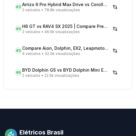
Arrizo 6 Pro Hybrid Max Drive vs Corolla Cross XRX Hybrid - Comparativo Completo
#
3
2 veículos
•
78.8k visualizações
H6 GT vs RAV4 SX 2025 | Compare Preços
#
4
2 veículos
•
46.5k visualizações
Compare Aion, Dolphin, EX2, Leapmotor 2026 | Veículos Elétricos
#
5
4 veículos
•
32.0k visualizações
BYD Dolphin GS vs BYD Dolphin Mini EV - Comparativo Completo
#
6
2 veículos
•
22.5k visualizações
Elétricos Brasil