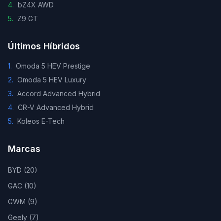
4
.
bZ4X AWD
5
.
Z9 GT
Últimos Híbridos
1
.
Omoda 5 HEV Prestige
2
.
Omoda 5 HEV Luxury
3
.
Accord Advanced Hybrid
4
.
CR-V Advanced Hybrid
5
.
Koleos E-Tech
Marcas
BYD
(
20
)
GAC
(
10
)
GWM
(
9
)
Geely
(
7
)