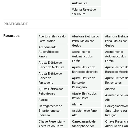
Automática
Volante Revestido
em Couro
PRATICIDADE
Recursos
Abertura Elétrica do
Abertura Elétrica do
Abertura Elétric
Porta-Malas
Porta-Malas por
Porta-Malas por
Gestos
Gestos
Acendimento
Automático dos
Acendimento
Acendimento
Faróis
Automático dos
Automático dos
Faróis
Faróis
Ajuste Elétrico do
Banco do Motorista
Ajuste Elétrico do
Ajuste Elétrico d
Banco do Motorista
Banco do Motori
Ajuste Elétrico do
Banco do
Ajuste Elétrico do
Ajuste Elétrico d
Passageiro
Banco do
Retrovisores
Passageiro
Ajuste Elétrico dos
Alarme
Retrovisores
Ajuste Elétrico dos
Assistente de Fa
Retrovisores
Alarme
Alto
Alarme
Carregamento de
Carregamento d
Smartphone por
Assistente de Farol
Smartphone por
Indução
Alto
Indução
Chave Presencial -
Carregamento de
Chave Presencia
Abertura do Carro
Smartphone por
Abertura do Car