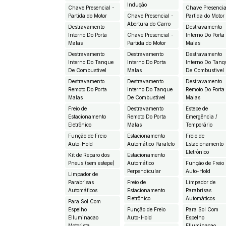
Indução
Chave Presencial -
Chave Presencia
Partida do Motor
Chave Presencial -
Partida do Motor
Abertura do Carro
Destravamento
Destravamento
Interno Do Porta
Chave Presencial -
Interno Do Porta
Malas
Partida do Motor
Malas
Destravamento
Destravamento
Destravamento
Interno Do Tanque
Interno Do Porta
Interno Do Tanq
De Combustivel
Malas
De Combustivel
Destravamento
Destravamento
Destravamento
Remoto Do Porta
Interno Do Tanque
Remoto Do Porta
Malas
De Combustivel
Malas
Freio de
Destravamento
Estepe de
Estacionamento
Remoto Do Porta
Emergência /
Eletrônico
Malas
Temporário
Função de Freio
Estacionamento
Freio de
Auto-Hold
Automático Paralelo
Estacionamento
Eletrônico
Kit de Reparo dos
Estacionamento
Pneus (sem estepe)
Automático
Função de Freio
Perpendicular
Auto-Hold
Limpador de
Parabrisas
Freio de
Limpador de
Automáticos
Estacionamento
Parabrisas
Eletrônico
Automáticos
Para Sol Com
Espelho
Função de Freio
Para Sol Com
EIluminacao
Auto-Hold
Espelho
Motorista
EIluminacao