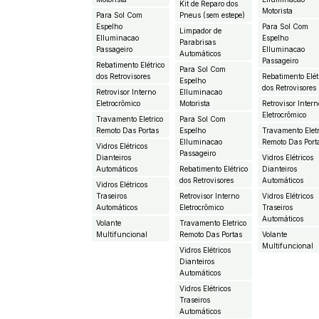
Kit de Reparo dos
Motorista
Para Sol Com
Pneus (sem estepe)
Espelho
Para Sol Com
Limpador de
EIluminacao
Espelho
Parabrisas
Passageiro
EIluminacao
Automáticos
Passageiro
Rebatimento Elétrico
Para Sol Com
dos Retrovisores
Rebatimento Elét
Espelho
dos Retrovisores
Retrovisor Interno
EIluminacao
Eletrocrômico
Motorista
Retrovisor Intern
Eletrocrômico
Travamento Eletrico
Para Sol Com
Remoto Das Portas
Espelho
Travamento Eletr
EIluminacao
Remoto Das Port
Vidros Elétricos
Passageiro
Dianteiros
Vidros Elétricos
Automáticos
Rebatimento Elétrico
Dianteiros
dos Retrovisores
Automáticos
Vidros Elétricos
Traseiros
Retrovisor Interno
Vidros Elétricos
Automáticos
Eletrocrômico
Traseiros
Automáticos
Volante
Travamento Eletrico
Multifuncional
Remoto Das Portas
Volante
Multifuncional
Vidros Elétricos
Dianteiros
Automáticos
Vidros Elétricos
Traseiros
Automáticos