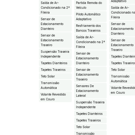
Adaptativo
Saída de Ar-
Partida Remota do
Condicionado na 2ª
Veículo
Saída de Ar-
Fileira
Condicionado n
Piloto Automático
Fileira
Sensor de
Adaptativo
Estacionamento
Sensor de
Resfriamento dos
Dianteiro
Estacionamento
Bancos Traseiros
Dianteiro
Sensor de
Saída de Ar-
Estacionamento
Sensor de
Condicionado na 2ª
Traseiro
Estacionamento
Fileira
Traseiro
Suspensão Traseira
Sensor de
Independente
Tapetes Dianteir
Estacionamento
Tapetes Dianteiros
Dianteiro
Tapetes Traseiro
Tapetes Traseiros
Sensor de
Teto Solar
Estacionamento
Teto Solar
Transmissão
Traseiro
Automática
Transmissão
Sensores De
Automática
Volante Revestid
Estacionamento
em Couro
Volante Revestido
Lateral
em Couro
Suspensão Traseira
Independente
Tapetes Dianteiros
Tapetes Traseiros
Teto Solar
Transmissão