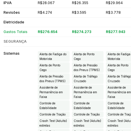
IPVA
R$28.067
R$26.355
R$29.964
Revisões
R$4.274
R$3.595
R$3.778
Eletricidade
Gastos Totais
R$276.654
R$274.273
R$277.943
SEGURANÇA
Sistemas
Alerta de Fadiga do
Alerta de Ponto
Alerta de Fadiga
Motorista
Cego
Motorista
Alerta de Ponto
Alerta de Pressão
Alerta de Ponto
Cego
dos Pneus (TPMS)
Cego
Alerta de Pressão
Alerta de Tráfego
Alerta de Tráfeg
dos Pneus (TPMS)
Cruzado
Cruzado
Assistente de
Assistente de
Assistente de
Permanência em
Permanência em
Permanência e
Faixa
Faixa
Faixa
Controle de
Controle de
Controle de
Estabilidade
Estabilidade
Estabilidade
Controle de Tração
Controle de Tração
Controle de Traç
Crash Test (Adulto)
Crash Test (Adulto)
Crash Test (Adul
estrelas
estrelas
estrelas