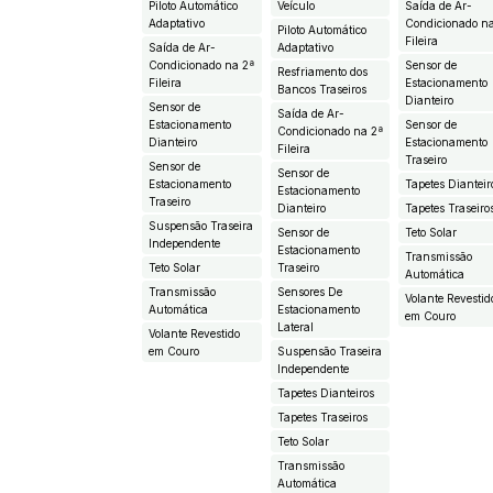
Piloto Automático
Veículo
Saída de Ar-
Adaptativo
Condicionado n
Piloto Automático
Fileira
Saída de Ar-
Adaptativo
Condicionado na 2ª
Sensor de
Resfriamento dos
Fileira
Estacionamento
Bancos Traseiros
Dianteiro
Sensor de
Saída de Ar-
Estacionamento
Sensor de
Condicionado na 2ª
Dianteiro
Estacionamento
Fileira
Traseiro
Sensor de
Sensor de
Estacionamento
Tapetes Dianteir
Estacionamento
Traseiro
Dianteiro
Tapetes Traseiro
Suspensão Traseira
Sensor de
Teto Solar
Independente
Estacionamento
Transmissão
Teto Solar
Traseiro
Automática
Transmissão
Sensores De
Volante Revestid
Automática
Estacionamento
em Couro
Lateral
Volante Revestido
em Couro
Suspensão Traseira
Independente
Tapetes Dianteiros
Tapetes Traseiros
Teto Solar
Transmissão
Automática