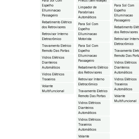
Para Sol Com
Pneus (sem estepe)
Espelho
Para Sol Com
Limpador de
EIluminacao
Espelho
Parabrisas
Passageiro
EIluminacao
Automáticos
Passageiro
Rebatimento Elétrico
Para Sol Com
dos Retrovisores
Rebatimento Elét
Espelho
dos Retrovisores
Retrovisor Interno
EIluminacao
Eletrocrômico
Motorista
Retrovisor Intern
Eletrocrômico
Travamento Eletrico
Para Sol Com
Remoto Das Portas
Espelho
Travamento Eletr
EIluminacao
Remoto Das Port
Vidros Elétricos
Passageiro
Dianteiros
Vidros Elétricos
Automáticos
Rebatimento Elétrico
Dianteiros
dos Retrovisores
Automáticos
Vidros Elétricos
Traseiros
Retrovisor Interno
Vidros Elétricos
Eletrocrômico
Traseiros
Volante
Automáticos
Multifuncional
Travamento Eletrico
Remoto Das Portas
Volante
Multifuncional
Vidros Elétricos
Dianteiros
Automáticos
Vidros Elétricos
Traseiros
Automáticos
Volante