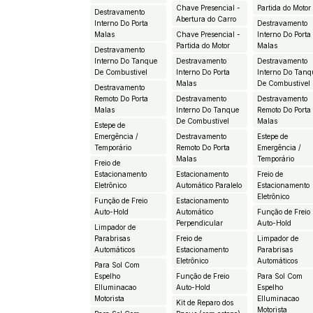
Chave Presencial -
Partida do Motor
Destravamento
Abertura do Carro
Interno Do Porta
Destravamento
Malas
Chave Presencial -
Interno Do Porta
Partida do Motor
Malas
Destravamento
Interno Do Tanque
Destravamento
Destravamento
De Combustivel
Interno Do Porta
Interno Do Tanq
Malas
De Combustivel
Destravamento
Remoto Do Porta
Destravamento
Destravamento
Malas
Interno Do Tanque
Remoto Do Porta
De Combustivel
Malas
Estepe de
Emergência /
Destravamento
Estepe de
Temporário
Remoto Do Porta
Emergência /
Malas
Temporário
Freio de
Estacionamento
Estacionamento
Freio de
Eletrônico
Automático Paralelo
Estacionamento
Eletrônico
Função de Freio
Estacionamento
Auto-Hold
Automático
Função de Freio
Perpendicular
Auto-Hold
Limpador de
Parabrisas
Freio de
Limpador de
Automáticos
Estacionamento
Parabrisas
Eletrônico
Automáticos
Para Sol Com
Espelho
Função de Freio
Para Sol Com
EIluminacao
Auto-Hold
Espelho
Motorista
EIluminacao
Kit de Reparo dos
Motorista