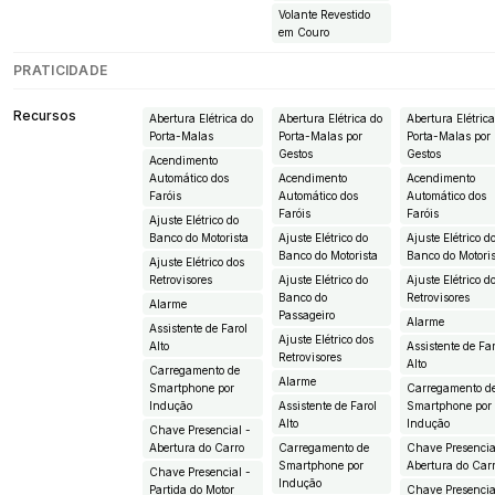
Volante Revestido
em Couro
PRATICIDADE
Recursos
Abertura Elétrica do
Abertura Elétrica do
Abertura Elétric
Porta-Malas
Porta-Malas por
Porta-Malas por
Gestos
Gestos
Acendimento
Automático dos
Acendimento
Acendimento
Faróis
Automático dos
Automático dos
Faróis
Faróis
Ajuste Elétrico do
Banco do Motorista
Ajuste Elétrico do
Ajuste Elétrico d
Banco do Motorista
Banco do Motori
Ajuste Elétrico dos
Retrovisores
Ajuste Elétrico do
Ajuste Elétrico d
Banco do
Retrovisores
Alarme
Passageiro
Alarme
Assistente de Farol
Ajuste Elétrico dos
Alto
Assistente de Fa
Retrovisores
Alto
Carregamento de
Alarme
Smartphone por
Carregamento d
Indução
Assistente de Farol
Smartphone por
Alto
Indução
Chave Presencial -
Abertura do Carro
Carregamento de
Chave Presencia
Smartphone por
Abertura do Car
Chave Presencial -
Indução
Partida do Motor
Chave Presencia