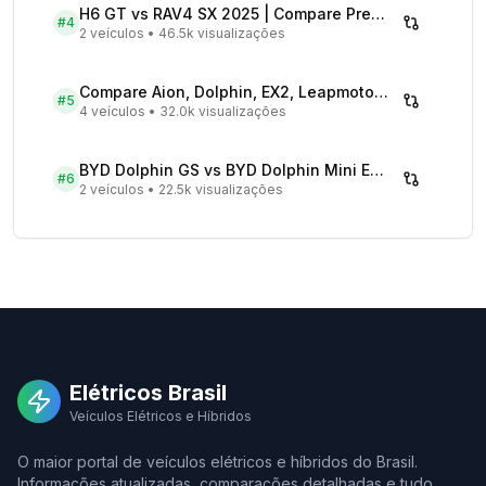
H6 GT vs RAV4 SX 2025 | Compare Preços
#
4
2 veículos
•
46.5k visualizações
Compare Aion, Dolphin, EX2, Leapmotor 2026 | Veículos Elétricos
#
5
4 veículos
•
32.0k visualizações
BYD Dolphin GS vs BYD Dolphin Mini EV - Comparativo Completo
#
6
2 veículos
•
22.5k visualizações
Elétricos Brasil
Veículos Elétricos e Híbridos
O maior portal de veículos elétricos e híbridos do Brasil.
Informações atualizadas, comparações detalhadas e tudo