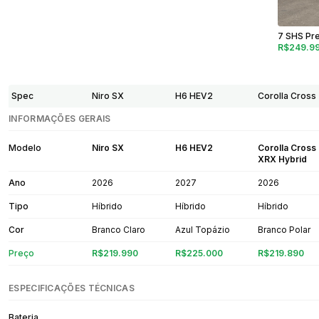
7 SHS Pre
R$249.9
Spec
Niro SX
H6 HEV2
Corolla Cross
INFORMAÇÕES GERAIS
Modelo
Niro SX
H6 HEV2
Corolla Cross
XRX Hybrid
Ano
2026
2027
2026
Tipo
Híbrido
Híbrido
Híbrido
Cor
Branco Claro
Azul Topázio
Branco Polar
Preço
R$219.990
R$225.000
R$219.890
ESPECIFICAÇÕES TÉCNICAS
Bateria