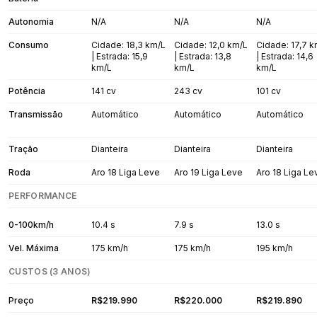
Autonomia
N/A
N/A
N/A
Consumo
Cidade: 18,3 km/L
Cidade: 12,0 km/L
Cidade: 17,7 
| Estrada: 15,9
| Estrada: 13,8
| Estrada: 14,6
km/L
km/L
km/L
Potência
141 cv
243 cv
101 cv
Transmissão
Automático
Automático
Automático
Tração
Dianteira
Dianteira
Dianteira
Roda
Aro 18 Liga Leve
Aro 19 Liga Leve
Aro 18 Liga Le
PERFORMANCE
0-100km/h
10.4 s
7.9 s
13.0 s
Vel. Máxima
175 km/h
175 km/h
195 km/h
CUSTOS (3 ANOS)
Preço
R$219.990
R$220.000
R$219.890