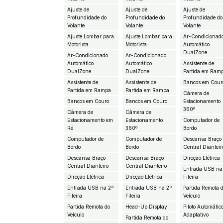
Ajuste de
Ajuste de
Ajuste de
Profundidade do
Profundidade do
Profundidade do
Volante
Volante
Volante
Ajuste Lombar para
Ajuste Lombar para
Ar-Condicionad
Motorista
Motorista
Automático
DualZone
Ar-Condicionado
Ar-Condicionado
Automático
Automático
Assistente de
DualZone
DualZone
Partida em Ram
Assistente de
Assistente de
Bancos em Cour
Partida em Rampa
Partida em Rampa
Câmera de
Bancos em Couro
Bancos em Couro
Estacionamento
360º
Câmera de
Câmera de
Estacionamento em
Estacionamento
Computador de
Ré
360º
Bordo
Computador de
Computador de
Descansa Braço
Bordo
Bordo
Central Dianteir
Descansa Braço
Descansa Braço
Direção Elétrica
Central Dianteiro
Central Dianteiro
Entrada USB na
Direção Elétrica
Direção Elétrica
Fileira
Entrada USB na 2ª
Entrada USB na 2ª
Partida Remota 
Fileira
Fileira
Veículo
Partida Remota do
Head-Up Display
Piloto Automátic
Veículo
Adaptativo
Partida Remota do