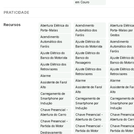
em Couro
PRATICIDADE
Recursos
Abertura Elétrica do
Acendimento
Abertura Elétric
Porta-Malas
Automático dos
Porta-Malas por
Faróis
Gestos
Acendimento
Automático dos
Ajuste Elétrico do
Acendimento
Faróis
Banco do Motorista
Automático dos
Faróis
Ajuste Elétrico do
Ajuste Elétrico do
Banco do Motorista
Banco do
Ajuste Elétrico d
Passageiro
Banco do Motori
Ajuste Elétrico dos
Retrovisores
Ajuste Elétrico dos
Ajuste Elétrico d
Retrovisores
Retrovisores
Alarme
Alarme
Alarme
Assistente de Farol
Alto
Assistente de Farol
Assistente de Fa
Alto
Alto
Carregamento de
Smartphone por
Carregamento de
Carregamento d
Indução
Smartphone por
Smartphone por
Indução
Indução
Chave Presencial -
Abertura do Carro
Chave Presencial -
Chave Presencia
Abertura do Carro
Abertura do Car
Chave Presencial -
Partida do Motor
Chave Presencial -
Chave Presencia
Partida do Motor
Partida do Motor
Destravamento