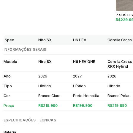
7 SHS Lu
R$229.9
Spec
Niro SX
H6 HEV
Corolla Cross
INFORMAÇÕES GERAIS
Modelo
Niro SX
H6 HEV ONE
Corolla Cross
XRX Hybrid
Ano
2026
2027
2026
Tipo
Híbrido
Híbrido
Híbrido
Cor
Branco Claro
Preto Hematita
Branco Polar
Preço
R$219.990
R$199.900
R$219.890
ESPECIFICAÇÕES TÉCNICAS
Bateria