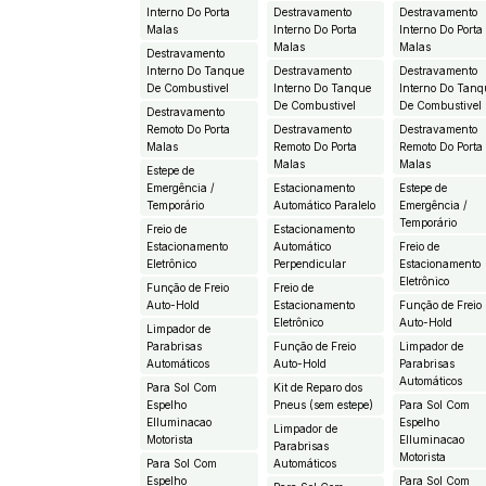
Interno Do Porta
Destravamento
Destravamento
Malas
Interno Do Porta
Interno Do Porta
Malas
Malas
Destravamento
Interno Do Tanque
Destravamento
Destravamento
De Combustivel
Interno Do Tanque
Interno Do Tanq
De Combustivel
De Combustivel
Destravamento
Remoto Do Porta
Destravamento
Destravamento
Malas
Remoto Do Porta
Remoto Do Porta
Malas
Malas
Estepe de
Emergência /
Estacionamento
Estepe de
Temporário
Automático Paralelo
Emergência /
Temporário
Freio de
Estacionamento
Estacionamento
Automático
Freio de
Eletrônico
Perpendicular
Estacionamento
Eletrônico
Função de Freio
Freio de
Auto-Hold
Estacionamento
Função de Freio
Eletrônico
Auto-Hold
Limpador de
Parabrisas
Função de Freio
Limpador de
Automáticos
Auto-Hold
Parabrisas
Automáticos
Para Sol Com
Kit de Reparo dos
Espelho
Pneus (sem estepe)
Para Sol Com
EIluminacao
Espelho
Limpador de
Motorista
EIluminacao
Parabrisas
Motorista
Para Sol Com
Automáticos
Espelho
Para Sol Com