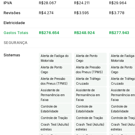
IPVA
R$28.067
R$24.211
R$29.964
Revisões
R$4.274
R$3.595
R$3.778
Eletricidade
Gastos Totais
R$276.654
R$248.924
R$277.943
SEGURANÇA
Sistemas
Alerta de Fadiga do
Alerta de Ponto
Alerta de Fadiga
Motorista
Cego
Motorista
Alerta de Ponto
Alerta de Pressão
Alerta de Ponto
Cego
dos Pneus (TPMS)
Cego
Alerta de Pressão
Alerta de Tráfego
Alerta de Tráfeg
dos Pneus (TPMS)
Cruzado
Cruzado
Assistente de
Assistente de
Assistente de
Permanência em
Permanência em
Permanência e
Faixa
Faixa
Faixa
Controle de
Controle de
Controle de
Estabilidade
Estabilidade
Estabilidade
Controle de Tração
Controle de Tração
Controle de Traç
Crash Test (Adulto)
Crash Test (Adulto)
Crash Test (Adul
estrelas
estrelas
estrelas