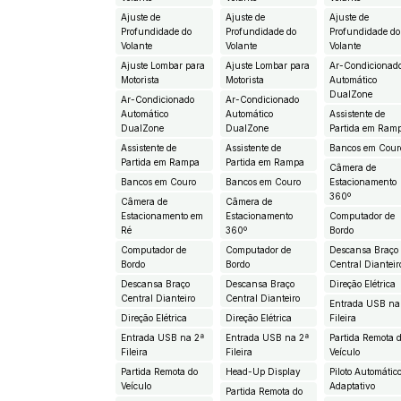
Ajuste de
Ajuste de
Ajuste de
Profundidade do
Profundidade do
Profundidade do
Volante
Volante
Volante
Ajuste Lombar para
Ajuste Lombar para
Ar-Condicionad
Motorista
Motorista
Automático
DualZone
Ar-Condicionado
Ar-Condicionado
Automático
Automático
Assistente de
DualZone
DualZone
Partida em Ram
Assistente de
Assistente de
Bancos em Cour
Partida em Rampa
Partida em Rampa
Câmera de
Bancos em Couro
Bancos em Couro
Estacionamento
360º
Câmera de
Câmera de
Estacionamento em
Estacionamento
Computador de
Ré
360º
Bordo
Computador de
Computador de
Descansa Braço
Bordo
Bordo
Central Dianteir
Descansa Braço
Descansa Braço
Direção Elétrica
Central Dianteiro
Central Dianteiro
Entrada USB na
Direção Elétrica
Direção Elétrica
Fileira
Entrada USB na 2ª
Entrada USB na 2ª
Partida Remota 
Fileira
Fileira
Veículo
Partida Remota do
Head-Up Display
Piloto Automátic
Veículo
Adaptativo
Partida Remota do