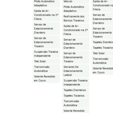
Piloto Automático
Veículo
Saída de Ar-
Adaptativo
Condicionado n
Piloto Automático
Fileira
Saída de Ar-
Adaptativo
Condicionado na 2ª
Sensor de
Resfriamento dos
Fileira
Estacionamento
Bancos Traseiros
Dianteiro
Sensor de
Saída de Ar-
Estacionamento
Sensor de
Condicionado na 2ª
Dianteiro
Estacionamento
Fileira
Traseiro
Sensor de
Sensor de
Estacionamento
Tapetes Dianteir
Estacionamento
Traseiro
Dianteiro
Tapetes Traseiro
Suspensão Traseira
Sensor de
Teto Solar
Independente
Estacionamento
Transmissão
Teto Solar
Traseiro
Automática
Transmissão
Sensores De
Volante Revestid
Automática
Estacionamento
em Couro
Lateral
Volante Revestido
em Couro
Suspensão Traseira
Independente
Tapetes Dianteiros
Tapetes Traseiros
Transmissão
Automática
Volante Revestido