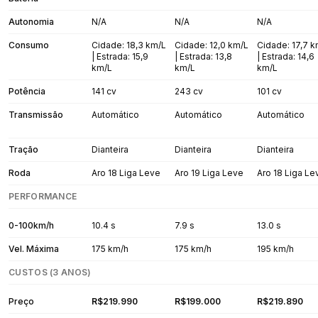
Autonomia
N/A
N/A
N/A
Consumo
Cidade: 18,3 km/L
Cidade: 12,0 km/L
Cidade: 17,7 
| Estrada: 15,9
| Estrada: 13,8
| Estrada: 14,6
km/L
km/L
km/L
Potência
141 cv
243 cv
101 cv
Transmissão
Automático
Automático
Automático
Tração
Dianteira
Dianteira
Dianteira
Roda
Aro 18 Liga Leve
Aro 19 Liga Leve
Aro 18 Liga Le
PERFORMANCE
0-100km/h
10.4 s
7.9 s
13.0 s
Vel. Máxima
175 km/h
175 km/h
195 km/h
CUSTOS (3 ANOS)
Preço
R$219.990
R$199.000
R$219.890