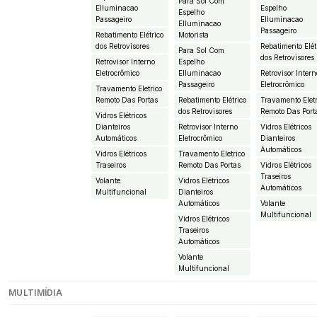
Para Sol Com
EIluminacao
Espelho
Espelho
Passageiro
EIluminacao
EIluminacao
Passageiro
Rebatimento Elétrico
Motorista
dos Retrovisores
Rebatimento Elét
Para Sol Com
dos Retrovisores
Retrovisor Interno
Espelho
Eletrocrômico
EIluminacao
Retrovisor Intern
Passageiro
Eletrocrômico
Travamento Eletrico
Remoto Das Portas
Rebatimento Elétrico
Travamento Eletr
dos Retrovisores
Remoto Das Port
Vidros Elétricos
Dianteiros
Retrovisor Interno
Vidros Elétricos
Automáticos
Eletrocrômico
Dianteiros
Automáticos
Vidros Elétricos
Travamento Eletrico
Traseiros
Remoto Das Portas
Vidros Elétricos
Traseiros
Volante
Vidros Elétricos
Automáticos
Multifuncional
Dianteiros
Automáticos
Volante
Multifuncional
Vidros Elétricos
Traseiros
Automáticos
Volante
Multifuncional
MULTIMÍDIA