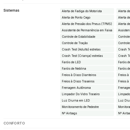
Sistemas
Alerta de Fadiga do Motorista
Alerta d
Alerta de Ponto Cego
Alerta d
Alerta de Pressão dos Pneus (TPMS)
Alerta d
Assistente de Permanência em Faixa
Assiste
Controle de Estabilidade
Controle
Controle de Tração
Controle
Crash Test (Adulto) estrelas
Crash Te
Crash Test (Criança) estrelas
Crash Te
Faróis de LED
Faróis d
Faróis de Neblina
Faróis d
Freios à Disco Dianteiros
Freios à
Freios à Disco Traseiros
Freios à
Frenagem Autônoma
Frenag
Limpador Do Vidro Traseiro
Limpador
Luz Diurna em LED
Luz Diu
Monitoramento de Pedestre
Monitora
Nº Airbags
Nº Airb
CONFORTO