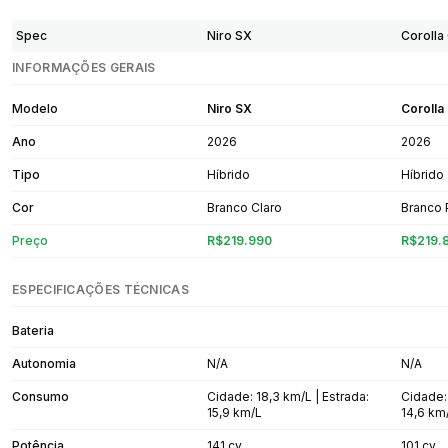
Spec
Niro SX
Corolla
INFORMAÇÕES GERAIS
Modelo
Niro SX
Corolla
Ano
2026
2026
Tipo
Híbrido
Híbrido
Cor
Branco Claro
Branco 
Preço
R$219.990
R$219.
ESPECIFICAÇÕES TÉCNICAS
Bateria
Autonomia
N/A
N/A
Consumo
Cidade: 18,3 km/L | Estrada:
Cidade: 
15,9 km/L
14,6 km
Potência
141 cv
101 cv