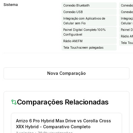
Sistema
Conexão Bluetooth
Conexão
Conexão USB
Conexã
Integração com Aplicativos de
Integraç
Celular sem Fio
Celular 
Painel Digital Completo 100%
Painel D
Configurável
Rádio 
Rádio AM/FM
Tela To
Tela Touchscreen polegadas
Nova Comparação
Comparações Relacionadas
Arrizo 6 Pro Hybrid Max Drive vs Corolla Cross
XRX Hybrid - Comparativo Completo