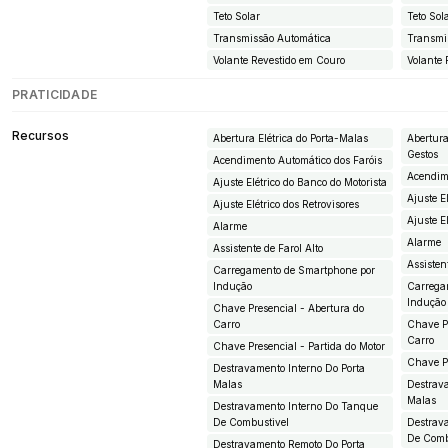
Teto Solar
Teto Sol
Transmissão Automática
Transmi
Volante Revestido em Couro
Volante 
PRATICIDADE
Recursos
Abertura Elétrica do Porta-Malas
Abertura
Gestos
Acendimento Automático dos Faróis
Acendim
Ajuste Elétrico do Banco do Motorista
Ajuste E
Ajuste Elétrico dos Retrovisores
Ajuste E
Alarme
Alarme
Assistente de Farol Alto
Assisten
Carregamento de Smartphone por
Indução
Carrega
Indução
Chave Presencial - Abertura do
Carro
Chave Pr
Carro
Chave Presencial - Partida do Motor
Chave Pr
Destravamento Interno Do Porta
Malas
Destrava
Malas
Destravamento Interno Do Tanque
De Combustivel
Destrav
De Comb
Destravamento Remoto Do Porta