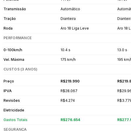
Transmissão
Automático
Automá
Tração
Dianteira
Dianteir
Roda
Aro 18 Liga Leve
Aro 18 
PERFORMANCE
0-100km/h
10.4 s
13.0 s
Vel. Máxima
175 km/h
195 km/
CUSTOS (3 ANOS)
Preço
R$219.990
R$219.
IPVA
R$28.067
R$29.9
Revisões
R$4.274
R$3.77
Eletricidade
Gastos Totais
R$276.654
R$277.
SEGURANÇA