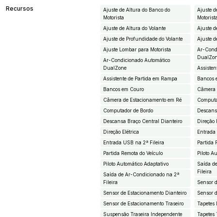
Recursos
Ajuste de Altura do Banco do
Ajuste d
Motorista
Motorist
Ajuste de Altura do Volante
Ajuste d
Ajuste de Profundidade do Volante
Ajuste d
Ajuste Lombar para Motorista
Ar-Cond
DualZo
Ar-Condicionado Automático
DualZone
Assiste
Assistente de Partida em Rampa
Bancos 
Bancos em Couro
Câmera 
Câmera de Estacionamento em Ré
Computa
Computador de Bordo
Descans
Descansa Braço Central Dianteiro
Direção 
Direção Elétrica
Entrada 
Entrada USB na 2ª Fileira
Partida 
Partida Remota do Veículo
Piloto A
Piloto Automático Adaptativo
Saída d
Fileira
Saída de Ar-Condicionado na 2ª
Fileira
Sensor d
Sensor de Estacionamento Dianteiro
Sensor d
Sensor de Estacionamento Traseiro
Tapetes 
Suspensão Traseira Independente
Tapetes 