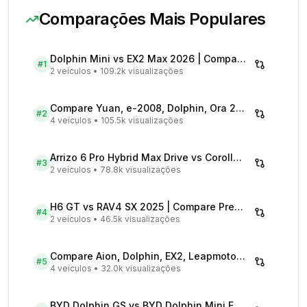
Comparações Mais Populares
Dolphin Mini vs EX2 Max 2026 | Compare Preços
#
1
2 veículos
•
109.2k visualizações
Compare Yuan, e-2008, Dolphin, Ora 2026 | Veículos Elétricos
#
2
4 veículos
•
105.5k visualizações
Arrizo 6 Pro Hybrid Max Drive vs Corolla Cross XRX Hybrid - Comparativo Completo
#
3
2 veículos
•
78.8k visualizações
H6 GT vs RAV4 SX 2025 | Compare Preços
#
4
2 veículos
•
46.5k visualizações
Compare Aion, Dolphin, EX2, Leapmotor 2026 | Veículos Elétricos
#
5
4 veículos
•
32.0k visualizações
BYD Dolphin GS vs BYD Dolphin Mini EV - Comparativo Completo