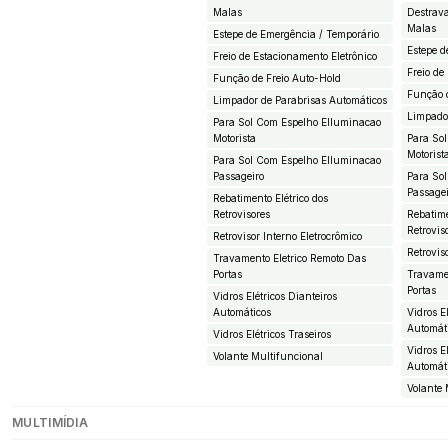
Malas
Destrav
Malas
Estepe de Emergência / Temporário
Estepe d
Freio de Estacionamento Eletrônico
Freio de
Função de Freio Auto-Hold
Função 
Limpador de Parabrisas Automáticos
Limpado
Para Sol Com Espelho EIluminacao
Motorista
Para So
Motorist
Para Sol Com Espelho EIluminacao
Passageiro
Para So
Passage
Rebatimento Elétrico dos
Retrovisores
Rebatime
Retrovis
Retrovisor Interno Eletrocrômico
Retrovis
Travamento Eletrico Remoto Das
Portas
Travame
Portas
Vidros Elétricos Dianteiros
Automáticos
Vidros E
Automát
Vidros Elétricos Traseiros
Vidros E
Volante Multifuncional
Automát
Volante 
MULTIMÍDIA