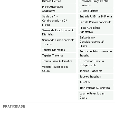
Direção Elétrica
Descansa Braço Central
Dianteiro
Piloto Automático
Adaptativo
Direção Elétrica
Saída de Ar-
Entrada USB na 2ª Fileira
Condicionado na 2ª
Partida Remota do Veículo
Fileira
Piloto Automático
Sensor de Estacionamento
Adaptativo
Dianteiro
Saída de Ar-
Sensor de Estacionamento
Condicionado na 2ª
Traseiro
Fileira
Tapetes Dianteiros
Sensor de Estacionamento
Tapetes Traseiros
Traseiro
Transmissão Automática
Suspensão Traseira
Independente
Volante Revestido em
Couro
Tapetes Dianteiros
Tapetes Traseiros
Teto Solar
Transmissão Automática
Volante Revestido em
Couro
PRATICIDADE