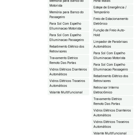
Memória para Banco do
Porta Malas
Motorista
Estepe de Emergência /
Memória para Banco do
Temporário
Passageiro
Freio de Estacionamento
Para Sol Com Espelho
Eletrônico
EIluminacao Motorista
Função de Freio Auto-
Para Sol Com Espelho
Hold
EIluminacao Passageiro
Limpador de Parabrisas
Rebatimento Elétrico dos
Automáticos
Retrovisores
Para Sol Com Espelho
Travamento Eletrico
EIluminacao Motorista
Remoto Das Portas
Para Sol Com Espelho
Vidros Elétricos Dianteiros
EIluminacao Passageiro
Automáticos
Rebatimento Elétrico dos
Vidros Elétricos Traseiros
Retrovisores
Automáticos
Retrovisor Interno
Volante Multifuncional
Eletrocrômico
Travamento Eletrico
Remoto Das Portas
Vidros Elétricos Dianteiros
Automáticos
Vidros Elétricos Traseiros
Automáticos
Volante Multifuncional