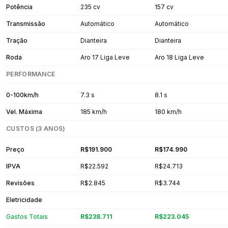
Potência
235 cv
157 cv
Transmissão
Automático
Automático
Tração
Dianteira
Dianteira
Roda
Aro 17 Liga Leve
Aro 18 Liga Leve
PERFORMANCE
0-100km/h
7.3 s
8.1 s
Vel. Máxima
185 km/h
180 km/h
CUSTOS (3 ANOS)
Preço
R$191.900
R$174.990
IPVA
R$22.592
R$24.713
Revisões
R$2.845
R$3.744
Eletricidade
Gastos Totais
R$238.711
R$223.045