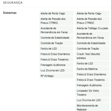
SEGURANÇA
Sistemas
Alerta de Ponto Cego
Alerta de Ponto Cego
Alerta de Pressão dos
Alerta de Pressão dos
Pneus (TPMS)
Pneus (TPMS)
Assistente de
Alerta de Tráfego Cruzado
Permanência em Faixa
Assistente de
Controle de Estabilidade
Permanência em Faixa
Controle de Tração
Controle de Estabilidade
Faróis de LED
Controle de Tração
Freios à Disco Dianteiros
Crash Test (Adulto)
estrelas
Freios à Disco Traseiros
Faróis de LED
Frenagem Autônoma
Faróis de Neblina
Luz Diurna em LED
Freios à Disco Dianteiros
Nº Airbags
Freios à Disco Traseiros
Frenagem Autônoma
Limpador Do Vidro
Traseiro
Luz Diurna em LED
Monitoramento de
Pedestre