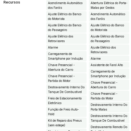
Recursos
Acendimento Automático
Abertura Elétrica do Porta-
dos Faróis
Malas por Gestos
Ajuste Elétrico do Banco
Acendimento Automático
do Motorista
dos Faróis
Ajuste Elétrico do Banco
Ajuste Elétrico do Banco
do Passageiro
do Motorista
Ajuste Elétrico dos
Ajuste Elétrico do Banco
Retrovisores
do Passageiro
Alarme
Ajuste Elétrico dos
Retrovisores
Carregamento de
Smartphone por Indução
Alarme
Chave Presencial -
Assistente de Farol Alto
Abertura do Carro
Carregamento de
Chave Presencial -
Smartphone por Indução
Partida do Motor
Chave Presencial -
Destravamento Interno Do
Abertura do Carro
Tanque De Combustivel
Chave Presencial -
Freio de Estacionamento
Partida do Motor
Eletrônico
Destravamento Interno Do
Função de Freio Auto-
Porta Malas
Hold
Destravamento Interno Do
Kit de Reparo dos Pneus
Tanque De Combustivel
(sem estepe)
Destravamento Remoto Do