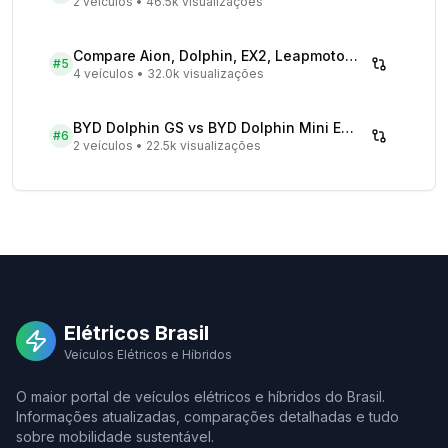
2 veículos
•
46.5k visualizações
Compare Aion, Dolphin, EX2, Leapmotor 2026 | Veículos Elétricos
#
5
4 veículos
•
32.0k visualizações
BYD Dolphin GS vs BYD Dolphin Mini EV - Comparativo Completo
#
6
2 veículos
•
22.5k visualizações
Elétricos Brasil
Veículos Elétricos e Híbridos
O maior portal de veículos elétricos e híbridos do Brasil.
Informações atualizadas, comparações detalhadas e tudo
sobre mobilidade sustentável.