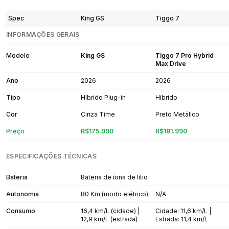
Spec
King GS
Tiggo 7
INFORMAÇÕES GERAIS
Modelo
King GS
Tiggo 7 Pro Hybrid
Max Drive
Ano
2026
2026
Tipo
Híbrido Plug-in
Híbrido
Cor
Cinza Time
Preto Metálico
Preço
R$175.990
R$181.990
ESPECIFICAÇÕES TÉCNICAS
Bateria
Bateria de íons de lítio
Autonomia
80 Km (modo elétrico)
N/A
Consumo
16,4 km/L (cidade) |
Cidade: 11,6 km/L |
12,9 km/L (estrada)
Estrada: 11,4 km/L