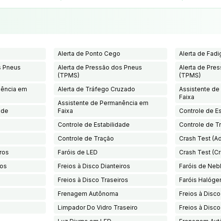
Alerta de Ponto Cego
Alerta de Fadi
s Pneus
Alerta de Pressão dos Pneus
Alerta de Pre
(TPMS)
(TPMS)
nência em
Alerta de Tráfego Cruzado
Assistente d
Faixa
Assistente de Permanência em
ade
Faixa
Controle de E
Controle de Estabilidade
Controle de T
Controle de Tração
Crash Test (Ad
iros
Faróis de LED
Crash Test (Cr
ros
Freios à Disco Dianteiros
Faróis de Nebl
Freios à Disco Traseiros
Faróis Halóge
Frenagem Autônoma
Freios à Disco
Limpador Do Vidro Traseiro
Freios à Disco