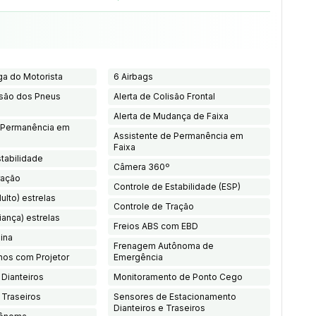
ga do Motorista
6 Airbags
ssão dos Pneus
Alerta de Colisão Frontal
Alerta de Mudança de Faixa
e Permanência em
Assistente de Permanência em
Faixa
stabilidade
Câmera 360º
ração
Controle de Estabilidade (ESP)
ulto) estrelas
Controle de Tração
iança) estrelas
Freios ABS com EBD
ina
Frenagem Autônoma de
nos com Projetor
Emergência
 Dianteiros
Monitoramento de Ponto Cego
 Traseiros
Sensores de Estacionamento
Dianteiros e Traseiros