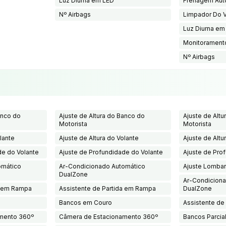
Luz Diurna em LED
Frenagem Au
Nº Airbags
Limpador Do V
Luz Diurna em
Monitorament
Nº Airbags
anco do
Ajuste de Altura do Banco do
Ajuste de Altu
Motorista
Motorista
lante
Ajuste de Altura do Volante
Ajuste de Altu
de do Volante
Ajuste de Profundidade do Volante
Ajuste de Pro
omático
Ar-Condicionado Automático
Ajuste Lombar
DualZone
Ar-Condicion
a em Rampa
Assistente de Partida em Rampa
DualZone
Bancos em Couro
Assistente de
mento 360º
Câmera de Estacionamento 360º
Bancos Parci