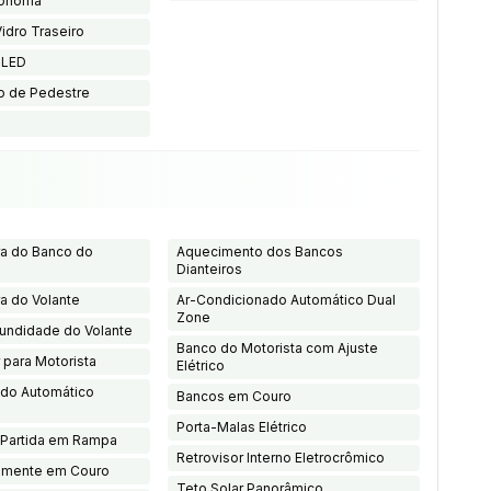
tônoma
idro Traseiro
 LED
o de Pedestre
ra do Banco do
Aquecimento dos Bancos
Dianteiros
ra do Volante
Ar-Condicionado Automático Dual
Zone
fundidade do Volante
Banco do Motorista com Ajuste
 para Motorista
Elétrico
ado Automático
Bancos em Couro
Porta-Malas Elétrico
 Partida em Rampa
Retrovisor Interno Eletrocrômico
almente em Couro
Teto Solar Panorâmico