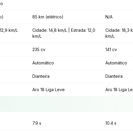
io
o)
85 km (elétrico)
N/A
 12,9 km/L
Cidade: 14,8 km/L | Estrada: 12,0
Cidade: 18,3 k
km/L
km/L
235 cv
141 cv
Automático
Automático
Dianteira
Dianteira
Aro 18 Liga Leve
Aro 18 Liga L
7.9 s
10.4 s