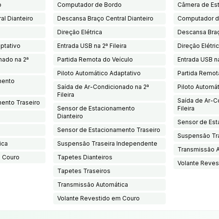
o
Computador de Bordo
Câmera de Es
al Dianteiro
Descansa Braço Central Dianteiro
Computador d
Direção Elétrica
Descansa Braç
ptativo
Entrada USB na 2ª Fileira
Direção Elétri
nado na 2ª
Partida Remota do Veículo
Entrada USB na
Piloto Automático Adaptativo
Partida Remot
mento
Saída de Ar-Condicionado na 2ª
Piloto Automá
Fileira
Saída de Ar-C
ento Traseiro
Sensor de Estacionamento
Fileira
Dianteiro
Sensor de Est
Sensor de Estacionamento Traseiro
Suspensão Tr
ica
Suspensão Traseira Independente
Transmissão 
m Couro
Tapetes Dianteiros
Volante Reves
Tapetes Traseiros
Transmissão Automática
Volante Revestido em Couro