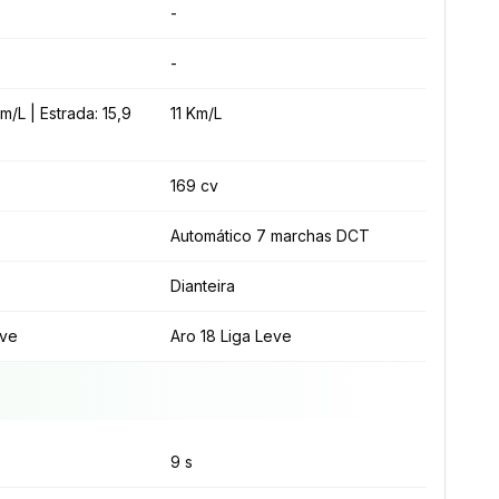
-
-
m/L | Estrada: 15,9
11 Km/L
169 cv
Automático 7 marchas DCT
Dianteira
eve
Aro 18 Liga Leve
9 s