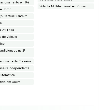
tacionamento em Ré
Volante Multifuncional em Couro
e Bordo
o Central Dianteiro
ca
 2ª Fileira
a do Veículo
tico
ondicionado na 2ª
acionamento Traseiro
aseira Independente
Automática
tido em Couro