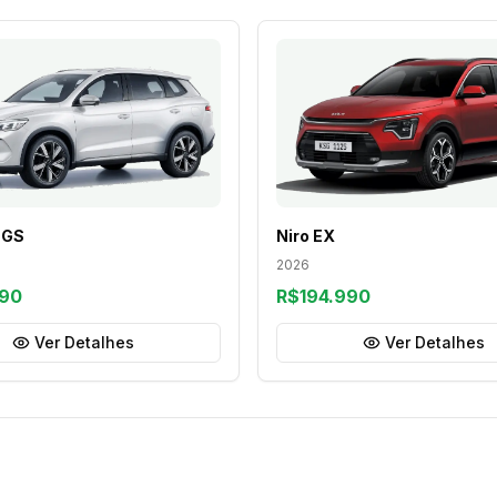
 GS
Niro EX
2026
990
R$194.990
Ver Detalhes
Ver Detalhes