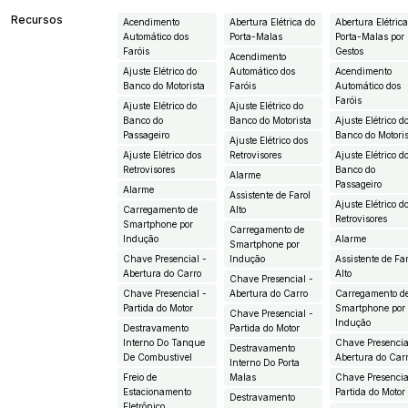
Recursos
Acendimento
Abertura Elétrica do
Abertura Elétric
Automático dos
Porta-Malas
Porta-Malas por
Faróis
Gestos
Acendimento
Ajuste Elétrico do
Automático dos
Acendimento
Banco do Motorista
Faróis
Automático dos
Faróis
Ajuste Elétrico do
Ajuste Elétrico do
Banco do
Banco do Motorista
Ajuste Elétrico d
Passageiro
Banco do Motori
Ajuste Elétrico dos
Ajuste Elétrico dos
Retrovisores
Ajuste Elétrico d
Retrovisores
Banco do
Alarme
Passageiro
Alarme
Assistente de Farol
Ajuste Elétrico d
Carregamento de
Alto
Retrovisores
Smartphone por
Carregamento de
Indução
Alarme
Smartphone por
Chave Presencial -
Indução
Assistente de Fa
Abertura do Carro
Alto
Chave Presencial -
Chave Presencial -
Abertura do Carro
Carregamento d
Partida do Motor
Smartphone por
Chave Presencial -
Indução
Destravamento
Partida do Motor
Interno Do Tanque
Chave Presencia
Destravamento
De Combustivel
Abertura do Car
Interno Do Porta
Freio de
Malas
Chave Presencia
Estacionamento
Partida do Motor
Destravamento
Eletrônico