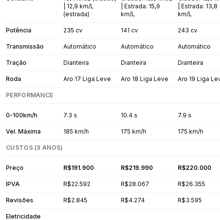
| 12,9 km/L
| Estrada: 15,9
| Estrada: 13,8
(estrada)
km/L
km/L
Potência
235 cv
141 cv
243 cv
Transmissão
Automático
Automático
Automático
Tração
Dianteira
Dianteira
Dianteira
Roda
Aro 17 Liga Leve
Aro 18 Liga Leve
Aro 19 Liga Le
PERFORMANCE
0-100km/h
7.3 s
10.4 s
7.9 s
Vel. Máxima
185 km/h
175 km/h
175 km/h
CUSTOS (3 ANOS)
Preço
R$191.900
R$219.990
R$220.000
IPVA
R$22.592
R$28.067
R$26.355
Revisões
R$2.845
R$4.274
R$3.595
Eletricidade