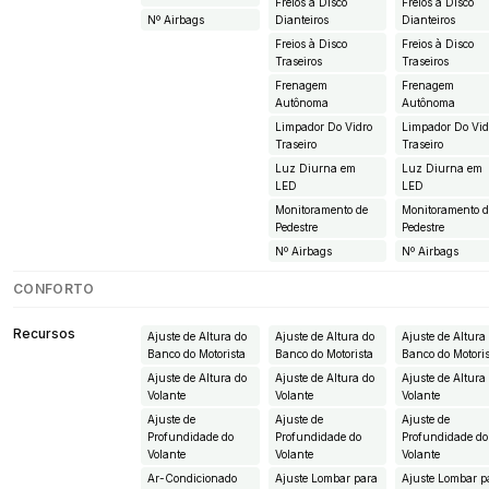
Freios à Disco
Freios à Disco
Nº Airbags
Dianteiros
Dianteiros
Freios à Disco
Freios à Disco
Traseiros
Traseiros
Frenagem
Frenagem
Autônoma
Autônoma
Limpador Do Vidro
Limpador Do Vid
Traseiro
Traseiro
Luz Diurna em
Luz Diurna em
LED
LED
Monitoramento de
Monitoramento 
Pedestre
Pedestre
Nº Airbags
Nº Airbags
CONFORTO
Recursos
Ajuste de Altura do
Ajuste de Altura do
Ajuste de Altura
Banco do Motorista
Banco do Motorista
Banco do Motori
Ajuste de Altura do
Ajuste de Altura do
Ajuste de Altura
Volante
Volante
Volante
Ajuste de
Ajuste de
Ajuste de
Profundidade do
Profundidade do
Profundidade do
Volante
Volante
Volante
Ar-Condicionado
Ajuste Lombar para
Ajuste Lombar p