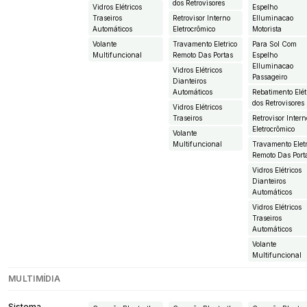
dos Retrovisores
Vidros Elétricos
Espelho
Traseiros
Retrovisor Interno
EIluminacao
Automáticos
Eletrocrômico
Motorista
Volante
Travamento Eletrico
Para Sol Com
Multifuncional
Remoto Das Portas
Espelho
EIluminacao
Vidros Elétricos
Passageiro
Dianteiros
Automáticos
Rebatimento Elét
dos Retrovisores
Vidros Elétricos
Traseiros
Retrovisor Intern
Eletrocrômico
Volante
Multifuncional
Travamento Eletr
Remoto Das Port
Vidros Elétricos
Dianteiros
Automáticos
Vidros Elétricos
Traseiros
Automáticos
Volante
Multifuncional
MULTIMÍDIA
Sistema