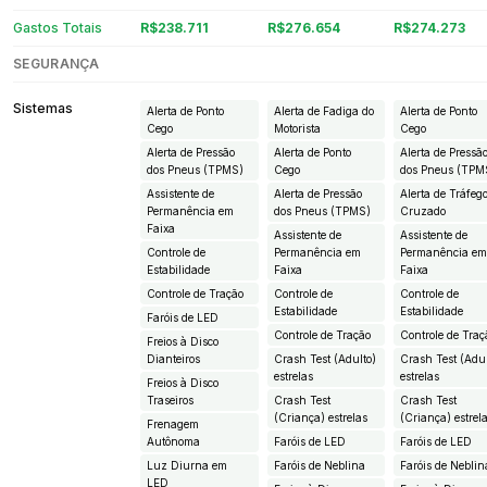
Gastos Totais
R$238.711
R$276.654
R$274.273
SEGURANÇA
Sistemas
Alerta de Ponto
Alerta de Fadiga do
Alerta de Ponto
Cego
Motorista
Cego
Alerta de Pressão
Alerta de Ponto
Alerta de Pressã
dos Pneus (TPMS)
Cego
dos Pneus (TPM
Assistente de
Alerta de Pressão
Alerta de Tráfeg
Permanência em
dos Pneus (TPMS)
Cruzado
Faixa
Assistente de
Assistente de
Controle de
Permanência em
Permanência e
Estabilidade
Faixa
Faixa
Controle de Tração
Controle de
Controle de
Estabilidade
Estabilidade
Faróis de LED
Controle de Tração
Controle de Traç
Freios à Disco
Dianteiros
Crash Test (Adulto)
Crash Test (Adul
estrelas
estrelas
Freios à Disco
Traseiros
Crash Test
Crash Test
(Criança) estrelas
(Criança) estrel
Frenagem
Autônoma
Faróis de LED
Faróis de LED
Luz Diurna em
Faróis de Neblina
Faróis de Neblin
LED