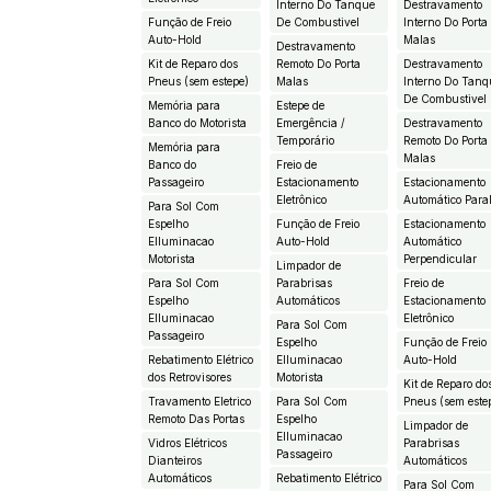
Interno Do Tanque
Destravamento
Função de Freio
De Combustivel
Interno Do Porta
Auto-Hold
Malas
Destravamento
Kit de Reparo dos
Remoto Do Porta
Destravamento
Pneus (sem estepe)
Malas
Interno Do Tanq
De Combustivel
Memória para
Estepe de
Banco do Motorista
Emergência /
Destravamento
Temporário
Remoto Do Porta
Memória para
Malas
Banco do
Freio de
Passageiro
Estacionamento
Estacionamento
Eletrônico
Automático Paral
Para Sol Com
Espelho
Função de Freio
Estacionamento
EIluminacao
Auto-Hold
Automático
Motorista
Perpendicular
Limpador de
Para Sol Com
Parabrisas
Freio de
Espelho
Automáticos
Estacionamento
EIluminacao
Eletrônico
Para Sol Com
Passageiro
Espelho
Função de Freio
Rebatimento Elétrico
EIluminacao
Auto-Hold
dos Retrovisores
Motorista
Kit de Reparo do
Travamento Eletrico
Para Sol Com
Pneus (sem este
Remoto Das Portas
Espelho
Limpador de
EIluminacao
Vidros Elétricos
Parabrisas
Passageiro
Dianteiros
Automáticos
Automáticos
Rebatimento Elétrico
Para Sol Com