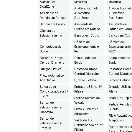
Automático
Motorista
Motorista
DualZone
Ar-Condicionado
Ar-Condicionad
Assistente de
Automático
Automático
Partida em Rampa
DualZone
DualZone
Bancos em Couro
Assistente de
Assistente de
Partida em Rampa
Partida em Ram
Câmera de
Estacionamento
Bancos em Couro
Bancos em Cour
360º
Câmera de
Câmera de
Computador de
Estacionamento em
Estacionamento
Bordo
Ré
360º
Descansa Braço
Computador de
Computador de
Central Dianteiro
Bordo
Bordo
Direção Elétrica
Descansa Braço
Descansa Braço
Central Dianteiro
Central Dianteir
Piloto Automático
Adaptativo
Direção Elétrica
Direção Elétrica
Saída de Ar-
Entrada USB na 2ª
Entrada USB na
Condicionado na 2ª
Fileira
Fileira
Fileira
Partida Remota do
Head-Up Displa
Sensor de
Veículo
Partida Remota 
Estacionamento
Piloto Automático
Veículo
Dianteiro
Adaptativo
Piloto Automátic
Sensor de
Saída de Ar-
Adaptativo
Estacionamento
Condicionado na 2ª
Resfriamento do
Traseiro
Fileira
Bancos Traseiro