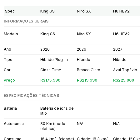
Spec
King GS
Niro SX
H6 HEV2
INFORMAÇÕES GERAIS
Modelo
King GS
Niro SX
H6 HEV2
Ano
2026
2026
2027
Tipo
Híbrido Plug-in
Híbrido
Híbrido
Cor
Cinza Time
Branco Claro
Azul Topázio
Preço
R$175.990
R$219.990
R$225.000
ESPECIFICAÇÕES TÉCNICAS
Bateria
Bateria de íons de
lítio
Autonomia
80 Km (modo
N/A
N/A
elétrico)
Consumo
16,4 km/L (cidade)
Cidade: 18,3 km/L
Cidade: 12,0 