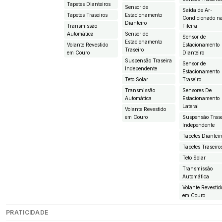
Tapetes Dianteiros
Sensor de
Saída de Ar-
Tapetes Traseiros
Estacionamento
Condicionado n
Dianteiro
Transmissão
Fileira
Automática
Sensor de
Sensor de
Estacionamento
Volante Revestido
Estacionamento
Traseiro
em Couro
Dianteiro
Suspensão Traseira
Sensor de
Independente
Estacionamento
Teto Solar
Traseiro
Transmissão
Sensores De
Automática
Estacionamento
Lateral
Volante Revestido
em Couro
Suspensão Trase
Independente
Tapetes Dianteir
Tapetes Traseiro
Teto Solar
Transmissão
Automática
Volante Revestid
em Couro
PRATICIDADE