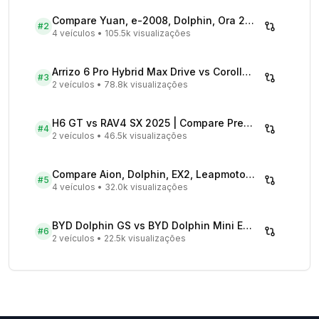
Compare Yuan, e-2008, Dolphin, Ora 2026 | Veículos Elétricos
#
2
4 veículos
•
105.5k visualizações
Arrizo 6 Pro Hybrid Max Drive vs Corolla Cross XRX Hybrid - Comparativo Completo
#
3
2 veículos
•
78.8k visualizações
H6 GT vs RAV4 SX 2025 | Compare Preços
#
4
2 veículos
•
46.5k visualizações
Compare Aion, Dolphin, EX2, Leapmotor 2026 | Veículos Elétricos
#
5
4 veículos
•
32.0k visualizações
BYD Dolphin GS vs BYD Dolphin Mini EV - Comparativo Completo
#
6
2 veículos
•
22.5k visualizações