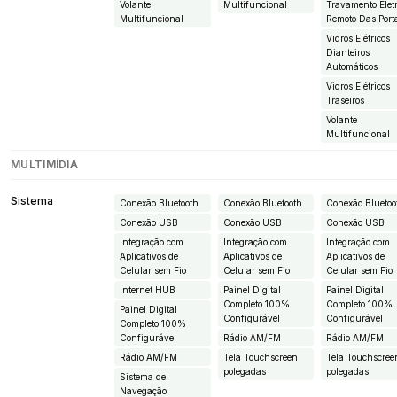
Volante
Multifuncional
Travamento Eletr
Multifuncional
Remoto Das Port
Vidros Elétricos
Dianteiros
Automáticos
Vidros Elétricos
Traseiros
Volante
Multifuncional
MULTIMÍDIA
Sistema
Conexão Bluetooth
Conexão Bluetooth
Conexão Bluetoo
Conexão USB
Conexão USB
Conexão USB
Integração com
Integração com
Integração com
Aplicativos de
Aplicativos de
Aplicativos de
Celular sem Fio
Celular sem Fio
Celular sem Fio
Internet HUB
Painel Digital
Painel Digital
Completo 100%
Completo 100%
Painel Digital
Configurável
Configurável
Completo 100%
Configurável
Rádio AM/FM
Rádio AM/FM
Rádio AM/FM
Tela Touchscreen
Tela Touchscree
polegadas
polegadas
Sistema de
Navegação