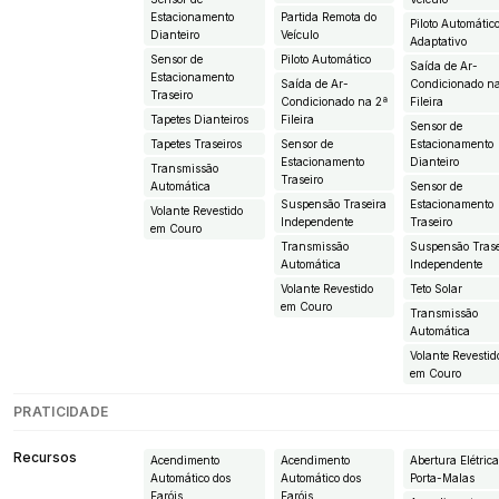
Estacionamento
Partida Remota do
Piloto Automátic
Dianteiro
Veículo
Adaptativo
Sensor de
Piloto Automático
Saída de Ar-
Estacionamento
Saída de Ar-
Condicionado n
Traseiro
Condicionado na 2ª
Fileira
Tapetes Dianteiros
Fileira
Sensor de
Tapetes Traseiros
Sensor de
Estacionamento
Estacionamento
Dianteiro
Transmissão
Traseiro
Automática
Sensor de
Suspensão Traseira
Estacionamento
Volante Revestido
Independente
Traseiro
em Couro
Transmissão
Suspensão Trase
Automática
Independente
Volante Revestido
Teto Solar
em Couro
Transmissão
Automática
Volante Revestid
em Couro
PRATICIDADE
Recursos
Acendimento
Acendimento
Abertura Elétric
Automático dos
Automático dos
Porta-Malas
Faróis
Faróis