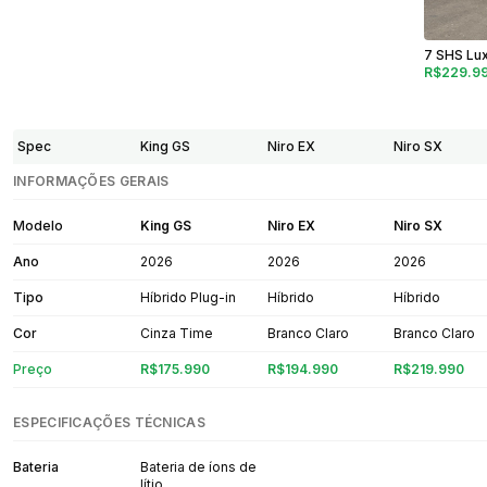
7 SHS Lu
R$229.9
Spec
King GS
Niro EX
Niro SX
INFORMAÇÕES GERAIS
Modelo
King GS
Niro EX
Niro SX
Ano
2026
2026
2026
Tipo
Híbrido Plug-in
Híbrido
Híbrido
Cor
Cinza Time
Branco Claro
Branco Claro
Preço
R$175.990
R$194.990
R$219.990
ESPECIFICAÇÕES TÉCNICAS
Bateria
Bateria de íons de
lítio