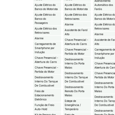
Acendimento
Ajuste Elétrico do
Ajuste Elétrico do
Automático dos
Banco do Motorista
Banco do Motorista
Faróis
Ajuste Elétrico do
Ajuste Elétrico dos
Ajuste Elétrico d
Banco do
Retrovisores
Banco do Motori
Passageiro
Alarme
Ajuste Elétrico d
Ajuste Elétrico dos
Retrovisores
Assistente de Farol
Retrovisores
Alto
Alarme
Alarme
Chave Presencial -
Assistente de Fa
Carregamento de
Abertura do Carro
Alto
Smartphone por
Chave Presencial -
Carregamento d
Indução
Partida do Motor
Smartphone por
Chave Presencial -
Indução
Destravamento
Abertura do Carro
Interno Do Porta
Chave Presencia
Chave Presencial -
Malas
Abertura do Car
Partida do Motor
Destravamento
Chave Presencia
Destravamento
Interno Do Tanque
Partida do Motor
Interno Do Tanque
De Combustivel
Destravamento
De Combustivel
Destravamento
Interno Do Porta
Freio de
Remoto Do Porta
Malas
Estacionamento
Malas
Destravamento
Eletrônico
Estepe de
Interno Do Tanq
Função de Freio
Emergência /
De Combustivel
Auto-Hold
Temporário
Destravamento
Kit de Reparo dos
Freio de
Remoto Do Porta