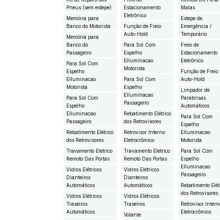
Pneus (sem estepe)
Estacionamento
Malas
Eletrônico
Memória para
Estepe de
Banco do Motorista
Função de Freio
Emergência /
Auto-Hold
Temporário
Memória para
Banco do
Para Sol Com
Freio de
Passageiro
Espelho
Estacionamento
EIluminacao
Eletrônico
Para Sol Com
Motorista
Espelho
Função de Freio
EIluminacao
Para Sol Com
Auto-Hold
Motorista
Espelho
Limpador de
EIluminacao
Para Sol Com
Parabrisas
Passageiro
Espelho
Automáticos
EIluminacao
Rebatimento Elétrico
Para Sol Com
Passageiro
dos Retrovisores
Espelho
Rebatimento Elétrico
Retrovisor Interno
EIluminacao
dos Retrovisores
Eletrocrômico
Motorista
Travamento Eletrico
Travamento Eletrico
Para Sol Com
Remoto Das Portas
Remoto Das Portas
Espelho
EIluminacao
Vidros Elétricos
Vidros Elétricos
Passageiro
Dianteiros
Dianteiros
Automáticos
Automáticos
Rebatimento Elét
dos Retrovisores
Vidros Elétricos
Vidros Elétricos
Traseiros
Traseiros
Retrovisor Intern
Automáticos
Eletrocrômico
Volante