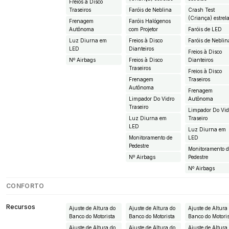
Freios à Disco
Traseiros
Faróis de Neblina
Crash Test
(Criança) estrel
Frenagem
Faróis Halógenos
Autônoma
com Projetor
Faróis de LED
Luz Diurna em
Freios à Disco
Faróis de Neblin
LED
Dianteiros
Freios à Disco
Nº Airbags
Freios à Disco
Dianteiros
Traseiros
Freios à Disco
Frenagem
Traseiros
Autônoma
Frenagem
Limpador Do Vidro
Autônoma
Traseiro
Limpador Do Vid
Luz Diurna em
Traseiro
LED
Luz Diurna em
Monitoramento de
LED
Pedestre
Monitoramento 
Nº Airbags
Pedestre
Nº Airbags
CONFORTO
Recursos
Ajuste de Altura do
Ajuste de Altura do
Ajuste de Altura
Banco do Motorista
Banco do Motorista
Banco do Motori
Ajuste de Altura do
Ajuste de Altura do
Ajuste de Altura