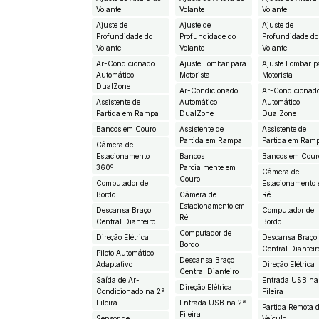
Volante
Volante
Volante
Ajuste de
Ajuste de
Ajuste de
Profundidade do
Profundidade do
Profundidade do
Volante
Volante
Volante
Ar-Condicionado
Ajuste Lombar para
Ajuste Lombar p
Automático
Motorista
Motorista
DualZone
Ar-Condicionado
Ar-Condicionad
Assistente de
Automático
Automático
Partida em Rampa
DualZone
DualZone
Bancos em Couro
Assistente de
Assistente de
Partida em Rampa
Partida em Ram
Câmera de
Estacionamento
Bancos
Bancos em Cour
360º
Parcialmente em
Câmera de
Couro
Computador de
Estacionamento
Bordo
Câmera de
Ré
Estacionamento em
Descansa Braço
Computador de
Ré
Central Dianteiro
Bordo
Computador de
Direção Elétrica
Descansa Braço
Bordo
Central Dianteir
Piloto Automático
Descansa Braço
Adaptativo
Direção Elétrica
Central Dianteiro
Saída de Ar-
Entrada USB na
Direção Elétrica
Condicionado na 2ª
Fileira
Fileira
Entrada USB na 2ª
Partida Remota 
Fileira
Sensor de
Veículo