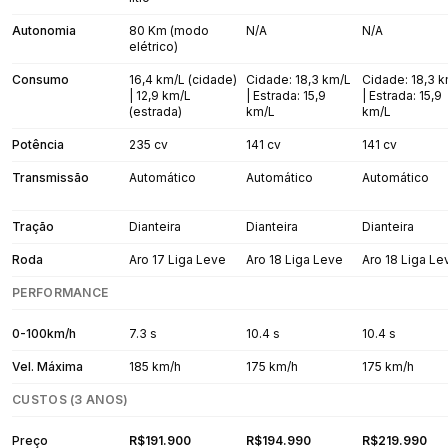
Autonomia
80 Km (modo
N/A
N/A
elétrico)
Consumo
16,4 km/L (cidade)
Cidade: 18,3 km/L
Cidade: 18,3 
| 12,9 km/L
| Estrada: 15,9
| Estrada: 15,9
(estrada)
km/L
km/L
Potência
235 cv
141 cv
141 cv
Transmissão
Automático
Automático
Automático
Tração
Dianteira
Dianteira
Dianteira
Roda
Aro 17 Liga Leve
Aro 18 Liga Leve
Aro 18 Liga Le
PERFORMANCE
0-100km/h
7.3 s
10.4 s
10.4 s
Vel. Máxima
185 km/h
175 km/h
175 km/h
CUSTOS (3 ANOS)
Preço
R$191.900
R$194.990
R$219.990