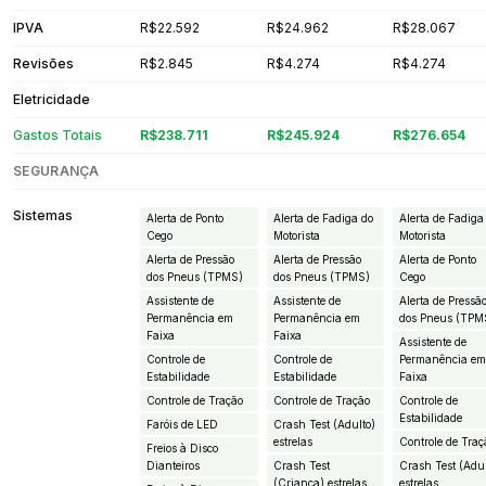
IPVA
R$22.592
R$24.962
R$28.067
Revisões
R$2.845
R$4.274
R$4.274
Eletricidade
Gastos Totais
R$238.711
R$245.924
R$276.654
SEGURANÇA
Sistemas
Alerta de Ponto
Alerta de Fadiga do
Alerta de Fadiga
Cego
Motorista
Motorista
Alerta de Pressão
Alerta de Pressão
Alerta de Ponto
dos Pneus (TPMS)
dos Pneus (TPMS)
Cego
Assistente de
Assistente de
Alerta de Pressã
Permanência em
Permanência em
dos Pneus (TPM
Faixa
Faixa
Assistente de
Controle de
Controle de
Permanência e
Estabilidade
Estabilidade
Faixa
Controle de Tração
Controle de Tração
Controle de
Estabilidade
Faróis de LED
Crash Test (Adulto)
estrelas
Controle de Traç
Freios à Disco
Dianteiros
Crash Test
Crash Test (Adul
(Criança) estrelas
estrelas