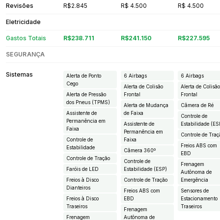
Revisões
R$2.845
R$ 4.500
R$ 4.500
Eletricidade
Gastos Totais
R$238.711
R$241.150
R$227.595
SEGURANÇA
Sistemas
Alerta de Ponto
6 Airbags
6 Airbags
Cego
Alerta de Colisão
Alerta de Colisã
Alerta de Pressão
Frontal
Frontal
dos Pneus (TPMS)
Alerta de Mudança
Câmera de Ré
Assistente de
de Faixa
Controle de
Permanência em
Assistente de
Estabilidade (ES
Faixa
Permanência em
Controle de Traç
Controle de
Faixa
Freios ABS com
Estabilidade
Câmera 360º
EBD
Controle de Tração
Controle de
Frenagem
Faróis de LED
Estabilidade (ESP)
Autônoma de
Freios à Disco
Controle de Tração
Emergência
Dianteiros
Freios ABS com
Sensores de
Freios à Disco
EBD
Estacionamento
Traseiros
Traseiros
Frenagem
Frenagem
Autônoma de