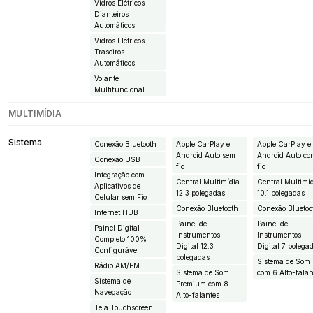
Vidros Elétricos
Dianteiros
Automáticos
Vidros Elétricos
Traseiros
Automáticos
Volante
Multifuncional
MULTIMÍDIA
Sistema
Conexão Bluetooth
Apple CarPlay e
Apple CarPlay e
Android Auto sem
Android Auto c
Conexão USB
fio
fio
Integração com
Central Multimídia
Central Multimí
Aplicativos de
12.3 polegadas
10.1 polegadas
Celular sem Fio
Conexão Bluetooth
Conexão Bluetoo
Internet HUB
Painel de
Painel de
Painel Digital
Instrumentos
Instrumentos
Completo 100%
Digital 12.3
Digital 7 polega
Configurável
polegadas
Sistema de Som
Rádio AM/FM
Sistema de Som
com 6 Alto-falan
Sistema de
Premium com 8
Navegação
Alto-falantes
Tela Touchscreen