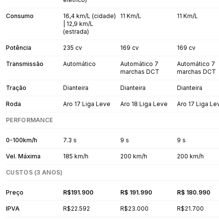
Consumo
16,4 km/L (cidade)
11 Km/L
11 Km/L
| 12,9 km/L
(estrada)
Potência
235 cv
169 cv
169 cv
Transmissão
Automático
Automático 7
Automático 7
marchas DCT
marchas DCT
Tração
Dianteira
Dianteira
Dianteira
Roda
Aro 17 Liga Leve
Aro 18 Liga Leve
Aro 17 Liga Le
PERFORMANCE
0-100km/h
7.3 s
9 s
9 s
Vel. Máxima
185 km/h
200 km/h
200 km/h
CUSTOS (3 ANOS)
Preço
R$191.900
R$ 191.990
R$ 180.990
IPVA
R$22.592
R$23.000
R$21.700