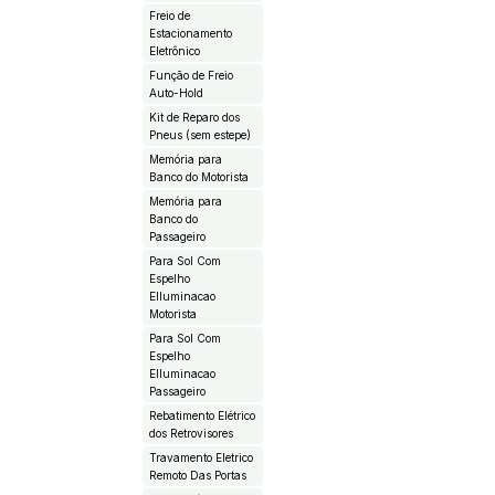
Freio de
Estacionamento
Eletrônico
Função de Freio
Auto-Hold
Kit de Reparo dos
Pneus (sem estepe)
Memória para
Banco do Motorista
Memória para
Banco do
Passageiro
Para Sol Com
Espelho
EIluminacao
Motorista
Para Sol Com
Espelho
EIluminacao
Passageiro
Rebatimento Elétrico
dos Retrovisores
Travamento Eletrico
Remoto Das Portas