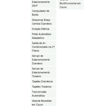
Estacionamento
Multifuncional em
360º
Couro
Computador de
Bordo
Descansa Braço
Central Dianteiro
Direção Elétrica
Piloto Automático
Adaptativo
Saída de Ar-
Condicionado na 2ª
Fileira
Sensor de
Estacionamento
Dianteiro
Sensor de
Estacionamento
Traseiro
Tapetes Dianteiros
Tapetes Traseiros
Transmissão
Automática
Volante Revestido
em Couro