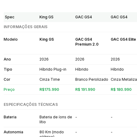
Spec
King GS
GAC GS4
GAC GS4
INFORMAÇÕES GERAIS
Modelo
King GS
GAC GS4
GAC GS4 Elite
Premium 2.0
Ano
2026
2026
2026
Tipo
Híbrido Plug-in
Híbrido
Híbrido
Cor
Cinza Time
Branco Perolizado
Cinza Metaliz
Preço
R$175.990
R$ 191.990
R$ 180.990
ESPECIFICAÇÕES TÉCNICAS
Bateria
Bateria de íons de
-
-
lítio
Autonomia
80 Km (modo
-
-
elétrico)