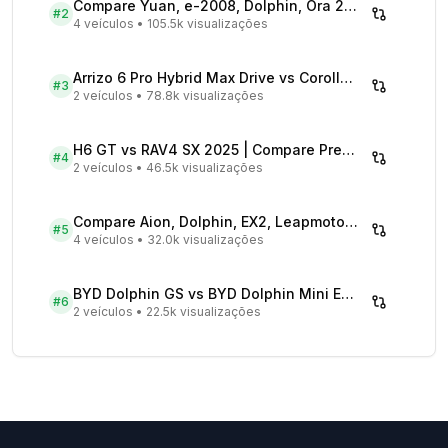
Compare Yuan, e-2008, Dolphin, Ora 2026 | Veículos Elétricos
#
2
4 veículos
•
105.5k visualizações
Arrizo 6 Pro Hybrid Max Drive vs Corolla Cross XRX Hybrid - Comparativo Completo
#
3
2 veículos
•
78.8k visualizações
H6 GT vs RAV4 SX 2025 | Compare Preços
#
4
2 veículos
•
46.5k visualizações
Compare Aion, Dolphin, EX2, Leapmotor 2026 | Veículos Elétricos
#
5
4 veículos
•
32.0k visualizações
BYD Dolphin GS vs BYD Dolphin Mini EV - Comparativo Completo
#
6
2 veículos
•
22.5k visualizações