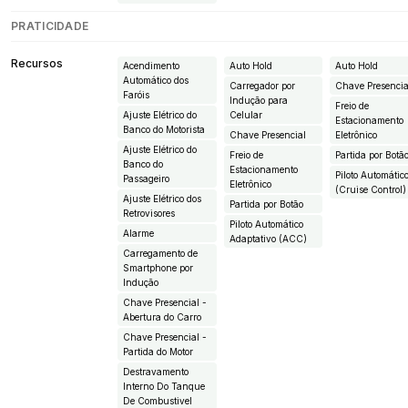
PRATICIDADE
Recursos
Acendimento
Auto Hold
Auto Hold
Automático dos
Carregador por
Chave Presencia
Faróis
Indução para
Freio de
Ajuste Elétrico do
Celular
Estacionamento
Banco do Motorista
Chave Presencial
Eletrônico
Ajuste Elétrico do
Freio de
Partida por Botã
Banco do
Estacionamento
Piloto Automátic
Passageiro
Eletrônico
(Cruise Control)
Ajuste Elétrico dos
Partida por Botão
Retrovisores
Piloto Automático
Alarme
Adaptativo (ACC)
Carregamento de
Smartphone por
Indução
Chave Presencial -
Abertura do Carro
Chave Presencial -
Partida do Motor
Destravamento
Interno Do Tanque
De Combustivel