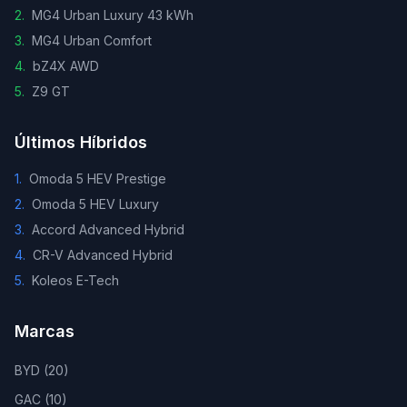
2
.
MG4 Urban Luxury 43 kWh
3
.
MG4 Urban Comfort
4
.
bZ4X AWD
5
.
Z9 GT
Últimos Híbridos
1
.
Omoda 5 HEV Prestige
2
.
Omoda 5 HEV Luxury
3
.
Accord Advanced Hybrid
4
.
CR-V Advanced Hybrid
5
.
Koleos E-Tech
Marcas
BYD
(
20
)
GAC
(
10
)