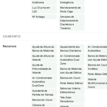
Autônoma
Emergência
Luz Diurna em
Monitoramento de
LED
Ponto Cego
Nº Airbags
Sensores de
Estacionamento
Dianteiros e
Traseiros
CONFORTO
Recursos
Ajuste de Altura do
Aquecimento dos
Ar-Condicionad
Banco do Motorista
Bancos Dianteiros
Automático
Ajuste de Altura do
Ar-Condicionado
Banco do Motori
Volante
Automático Dual
com Ajuste Elétr
Zone
Ajuste de
Bancos em Cour
Profundidade do
Banco do Motorista
Sintético
Volante
com Ajuste Elétrico
Porta-Malas Elét
Ar-Condicionado
Bancos em Couro
Volante
Automático
Porta-Malas Elétrico
Multifuncional 
DualZone
Couro
Retrovisor Interno
Assistente de
Eletrocrômico
Partida em Rampa
Teto Solar
Bancos em Couro
Panorâmico
Câmera de
Volante