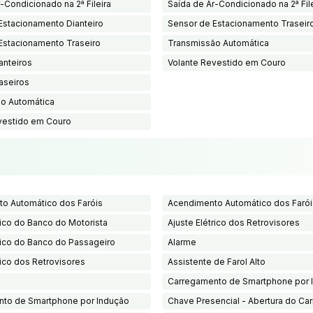
-Condicionado na 2ª Fileira
Saída de Ar-Condicionado na 2ª Fil
Estacionamento Dianteiro
Sensor de Estacionamento Traseir
Estacionamento Traseiro
Transmissão Automática
anteiros
Volante Revestido em Couro
aseiros
o Automática
vestido em Couro
o Automático dos Faróis
Acendimento Automático dos Farói
rico do Banco do Motorista
Ajuste Elétrico dos Retrovisores
rico do Banco do Passageiro
Alarme
rico dos Retrovisores
Assistente de Farol Alto
Carregamento de Smartphone por 
to de Smartphone por Indução
Chave Presencial - Abertura do Car