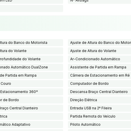
 em LED
Nº Airbags
ltura do Banco do Motorista
Ajuste de Altura do Banco do Motor
ltura do Volante
Ajuste de Altura do Volante
Profundidade do Volante
Ar-Condicionado Automático
onado Automático DualZone
Assistente de Partida em Rampa
 de Partida em Rampa
Câmera de Estacionamento em Ré
 Couro
Computador de Bordo
 Estacionamento 360º
Descansa Braço Central Dianteiro
r de Bordo
Direção Elétrica
raço Central Dianteiro
Entrada USB na 2ª Fileira
trica
Partida Remota do Veículo
mático Adaptativo
Piloto Automático