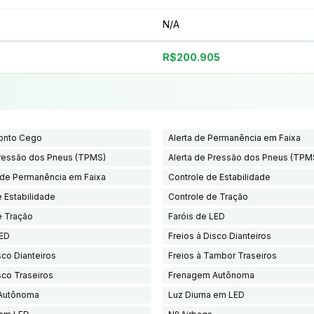
N/A
R$200.905
Ponto Cego
Alerta de Permanência em Faixa
Pressão dos Pneus (TPMS)
Alerta de Pressão dos Pneus (TPM
 de Permanência em Faixa
Controle de Estabilidade
 Estabilidade
Controle de Tração
e Tração
Faróis de LED
LED
Freios à Disco Dianteiros
sco Dianteiros
Freios à Tambor Traseiros
sco Traseiros
Frenagem Autônoma
Autônoma
Luz Diurna em LED