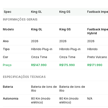
Spec
King GL
King GS
Fastback Impe
INFORMAÇÕES GERAIS
Modelo
King GL
King GS
Fastback Impe
Hybrid
Ano
2026
2026
2026
Tipo
Híbrido Plug-in
Híbrido Plug-in
Híbrido
Cor
Cinza Time
Cinza Time
Preto Vulcano
Preço
R$147.990
R$175.990
R$171.990
ESPECIFICAÇÕES TÉCNICAS
Bateria
Bateria de íons de
Bateria de íons de
lítio
lítio
Autonomia
80 Km (modo
80 Km (modo
N/A
elétrico)
elétrico)