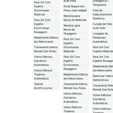
Auto-Hold
Emergência /
Para Sol Com
Temporário
Espelho
Kit de Reparo dos
EIluminacao
Pneus (sem estepe)
Freio de
Motorista
Estacionamento
Memória para
Eletrônico
Para Sol Com
Banco do Motorista
Espelho
Função de Freio
Memória para
EIluminacao
Auto-Hold
Banco do
Passageiro
Passageiro
Limpador de
Rebatimento Elétrico
Parabrisas
Para Sol Com
dos Retrovisores
Automáticos
Espelho
Travamento Eletrico
EIluminacao
Para Sol Com
Remoto Das Portas
Motorista
Espelho Motorist
Vidros Elétricos
Para Sol Com
Para Sol Com
Dianteiros
Espelho
Espelho Passage
Automáticos
EIluminacao
Rebatimento Elét
Passageiro
Vidros Elétricos
dos Retrovisores
Traseiros
Rebatimento Elétrico
Retrovisor Intern
Automáticos
dos Retrovisores
Eletrocrômico
Volante
Travamento Eletrico
Travamento Eletr
Multifuncional
Remoto Das Portas
Remoto Das Port
Vidros Elétricos
Vidros Elétricos
Dianteiros
Dianteiros
Automáticos
Automáticos
Vidros Elétricos
Vidros Elétricos
Traseiros
Traseiros