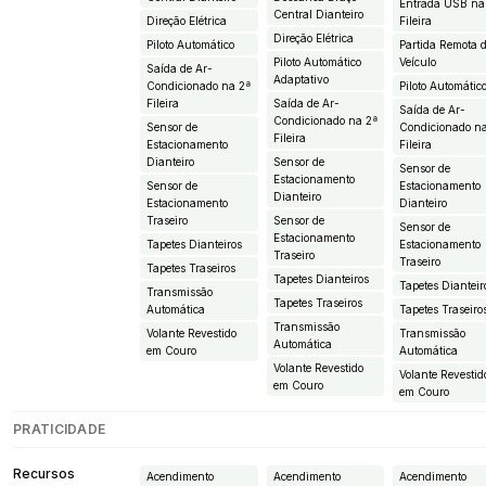
Entrada USB na
Central Dianteiro
Direção Elétrica
Fileira
Direção Elétrica
Piloto Automático
Partida Remota 
Piloto Automático
Veículo
Saída de Ar-
Adaptativo
Condicionado na 2ª
Piloto Automátic
Fileira
Saída de Ar-
Saída de Ar-
Condicionado na 2ª
Sensor de
Condicionado n
Fileira
Estacionamento
Fileira
Dianteiro
Sensor de
Sensor de
Estacionamento
Sensor de
Estacionamento
Dianteiro
Estacionamento
Dianteiro
Traseiro
Sensor de
Sensor de
Estacionamento
Tapetes Dianteiros
Estacionamento
Traseiro
Traseiro
Tapetes Traseiros
Tapetes Dianteiros
Tapetes Dianteir
Transmissão
Tapetes Traseiros
Automática
Tapetes Traseiro
Transmissão
Volante Revestido
Transmissão
Automática
em Couro
Automática
Volante Revestido
Volante Revestid
em Couro
em Couro
PRATICIDADE
Recursos
Acendimento
Acendimento
Acendimento