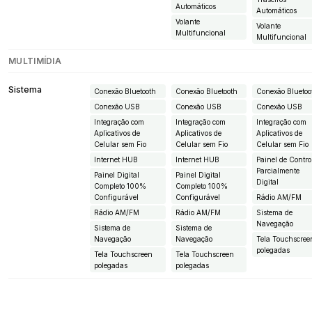
Automáticos
Automáticos
Volante
Volante
Multifuncional
Multifuncional
MULTIMÍDIA
Sistema
Conexão Bluetooth
Conexão Bluetooth
Conexão Bluetoo
Conexão USB
Conexão USB
Conexão USB
Integração com
Integração com
Integração com
Aplicativos de
Aplicativos de
Aplicativos de
Celular sem Fio
Celular sem Fio
Celular sem Fio
Internet HUB
Internet HUB
Painel de Contro
Parcialmente
Painel Digital
Painel Digital
Digital
Completo 100%
Completo 100%
Configurável
Configurável
Rádio AM/FM
Rádio AM/FM
Rádio AM/FM
Sistema de
Navegação
Sistema de
Sistema de
Navegação
Navegação
Tela Touchscree
polegadas
Tela Touchscreen
Tela Touchscreen
polegadas
polegadas