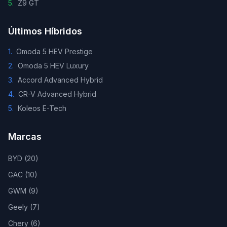
5
.
Z9 GT
Últimos Híbridos
1
.
Omoda 5 HEV Prestige
2
.
Omoda 5 HEV Luxury
3
.
Accord Advanced Hybrid
4
.
CR-V Advanced Hybrid
5
.
Koleos E-Tech
Marcas
BYD
(
20
)
GAC
(
10
)
GWM
(
9
)
Geely
(
7
)
Chery
(
6
)