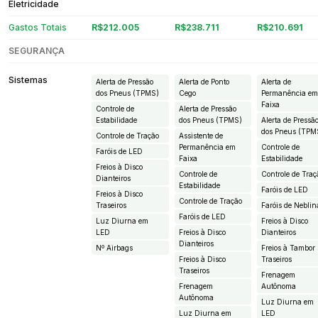
Eletricidade
Gastos Totais
R$212.005
R$238.711
R$210.691
SEGURANÇA
Sistemas
Alerta de Pressão
Alerta de Ponto
Alerta de
dos Pneus (TPMS)
Cego
Permanência e
Faixa
Controle de
Alerta de Pressão
Estabilidade
dos Pneus (TPMS)
Alerta de Pressã
dos Pneus (TPM
Controle de Tração
Assistente de
Permanência em
Controle de
Faróis de LED
Faixa
Estabilidade
Freios à Disco
Controle de
Controle de Traç
Dianteiros
Estabilidade
Faróis de LED
Freios à Disco
Controle de Tração
Traseiros
Faróis de Neblin
Faróis de LED
Luz Diurna em
Freios à Disco
LED
Freios à Disco
Dianteiros
Dianteiros
Nº Airbags
Freios à Tambor
Freios à Disco
Traseiros
Traseiros
Frenagem
Frenagem
Autônoma
Autônoma
Luz Diurna em
Luz Diurna em
LED