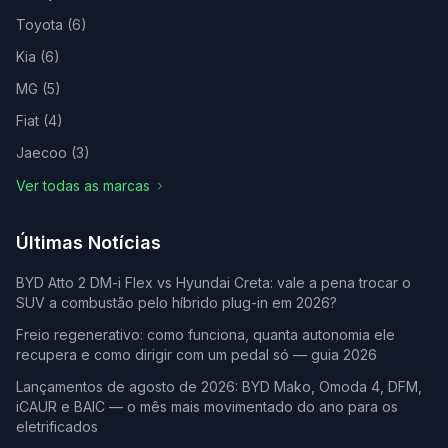
Toyota
(
6
)
Kia
(
6
)
MG
(
5
)
Fiat
(
4
)
Jaecoo
(
3
)
Ver todas as marcas
Últimas Notícias
BYD Atto 2 DM-i Flex vs Hyundai Creta: vale a pena trocar o
SUV a combustão pelo híbrido plug-in em 2026?
Freio regenerativo: como funciona, quanta autonomia ele
recupera e como dirigir com um pedal só — guia 2026
Lançamentos de agosto de 2026: BYD Mako, Omoda 4, DFM,
iCAUR e BAIC — o mês mais movimentado do ano para os
eletrificados