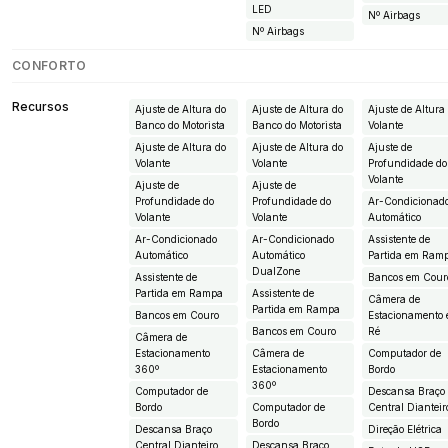
LED
Nº Airbags
Nº Airbags
CONFORTO
Recursos
Ajuste de Altura do
Ajuste de Altura do
Ajuste de Altura
Banco do Motorista
Banco do Motorista
Volante
Ajuste de Altura do
Ajuste de Altura do
Ajuste de
Volante
Volante
Profundidade do
Volante
Ajuste de
Ajuste de
Profundidade do
Profundidade do
Ar-Condicionad
Volante
Volante
Automático
Ar-Condicionado
Ar-Condicionado
Assistente de
Automático
Automático
Partida em Ram
DualZone
Assistente de
Bancos em Cour
Partida em Rampa
Assistente de
Câmera de
Partida em Rampa
Bancos em Couro
Estacionamento
Bancos em Couro
Ré
Câmera de
Estacionamento
Câmera de
Computador de
360º
Estacionamento
Bordo
360º
Computador de
Descansa Braço
Bordo
Computador de
Central Dianteir
Bordo
Descansa Braço
Direção Elétrica
Central Dianteiro
Descansa Braço