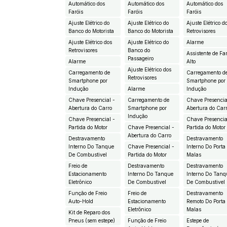
Automático dos
Automático dos
Automático dos
Faróis
Faróis
Faróis
Ajuste Elétrico do
Ajuste Elétrico do
Ajuste Elétrico d
Banco do Motorista
Banco do Motorista
Retrovisores
Ajuste Elétrico dos
Ajuste Elétrico do
Alarme
Retrovisores
Banco do
Assistente de Fa
Passageiro
Alarme
Alto
Ajuste Elétrico dos
Carregamento de
Carregamento d
Retrovisores
Smartphone por
Smartphone por
Indução
Alarme
Indução
Chave Presencial -
Carregamento de
Chave Presencia
Abertura do Carro
Smartphone por
Abertura do Car
Indução
Chave Presencial -
Chave Presencia
Partida do Motor
Chave Presencial -
Partida do Motor
Abertura do Carro
Destravamento
Destravamento
Interno Do Tanque
Chave Presencial -
Interno Do Porta
De Combustivel
Partida do Motor
Malas
Freio de
Destravamento
Destravamento
Estacionamento
Interno Do Tanque
Interno Do Tanq
Eletrônico
De Combustivel
De Combustivel
Função de Freio
Freio de
Destravamento
Auto-Hold
Estacionamento
Remoto Do Porta
Eletrônico
Malas
Kit de Reparo dos
Pneus (sem estepe)
Função de Freio
Estepe de