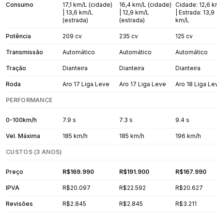
Consumo
17,1 km/L (cidade)
16,4 km/L (cidade)
Cidade: 12,6 
| 13,6 km/L
| 12,9 km/L
| Estrada: 13,9
(estrada)
(estrada)
km/L
Potência
209 cv
235 cv
125 cv
Transmissão
Automático
Automático
Automático
Tração
Dianteira
Dianteira
Dianteira
Roda
Aro 17 Liga Leve
Aro 17 Liga Leve
Aro 18 Liga Le
PERFORMANCE
0-100km/h
7.9 s
7.3 s
9.4 s
Vel. Máxima
185 km/h
185 km/h
196 km/h
CUSTOS (3 ANOS)
Preço
R$169.990
R$191.900
R$167.990
IPVA
R$20.097
R$22.592
R$20.627
Revisões
R$2.845
R$2.845
R$3.211