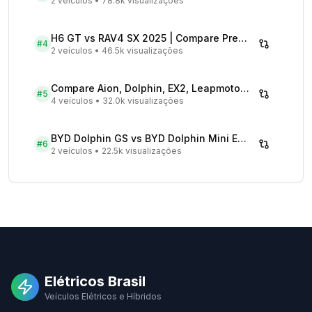
2 veículos
•
78.8k visualizações
H6 GT vs RAV4 SX 2025 | Compare Preços
#
4
2 veículos
•
46.5k visualizações
Compare Aion, Dolphin, EX2, Leapmotor 2026 | Veículos Elétricos
#
5
4 veículos
•
32.0k visualizações
BYD Dolphin GS vs BYD Dolphin Mini EV - Comparativo Completo
#
6
2 veículos
•
22.5k visualizações
Elétricos Brasil
Veículos Elétricos e Híbridos