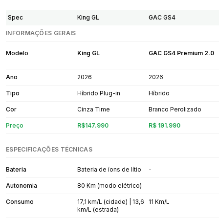
Spec
King GL
GAC GS4
INFORMAÇÕES GERAIS
Modelo
King GL
GAC GS4 Premium 2.0
Ano
2026
2026
Tipo
Híbrido Plug-in
Híbrido
Cor
Cinza Time
Branco Perolizado
Preço
R$147.990
R$ 191.990
ESPECIFICAÇÕES TÉCNICAS
Bateria
Bateria de íons de lítio
-
Autonomia
80 Km (modo elétrico)
-
Consumo
17,1 km/L (cidade) | 13,6
11 Km/L
km/L (estrada)