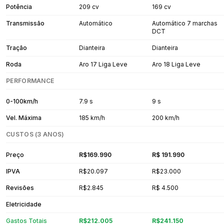
Potência
209 cv
169 cv
Transmissão
Automático
Automático 7 marchas
DCT
Tração
Dianteira
Dianteira
Roda
Aro 17 Liga Leve
Aro 18 Liga Leve
PERFORMANCE
0-100km/h
7.9 s
9 s
Vel. Máxima
185 km/h
200 km/h
CUSTOS (3 ANOS)
Preço
R$169.990
R$ 191.990
IPVA
R$20.097
R$23.000
Revisões
R$2.845
R$ 4.500
Eletricidade
Gastos Totais
R$212.005
R$241.150