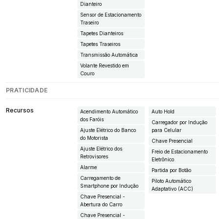
Dianteiro
Sensor de Estacionamento
Traseiro
Tapetes Dianteiros
Tapetes Traseiros
Transmissão Automática
Volante Revestido em
Couro
PRATICIDADE
Recursos
Acendimento Automático
Auto Hold
dos Faróis
Carregador por Indução
Ajuste Elétrico do Banco
para Celular
do Motorista
Chave Presencial
Ajuste Elétrico dos
Freio de Estacionamento
Retrovisores
Eletrônico
Alarme
Partida por Botão
Carregamento de
Piloto Automático
Smartphone por Indução
Adaptativo (ACC)
Chave Presencial -
Abertura do Carro
Chave Presencial -