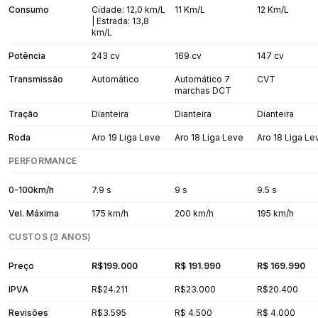
Consumo
Cidade: 12,0 km/L
11 Km/L
12 Km/L
| Estrada: 13,8
km/L
Potência
243 cv
169 cv
147 cv
Transmissão
Automático
Automático 7
CVT
marchas DCT
Tração
Dianteira
Dianteira
Dianteira
Roda
Aro 19 Liga Leve
Aro 18 Liga Leve
Aro 18 Liga Le
PERFORMANCE
0-100km/h
7.9 s
9 s
9.5 s
Vel. Máxima
175 km/h
200 km/h
195 km/h
CUSTOS (3 ANOS)
Preço
R$199.000
R$ 191.990
R$ 169.990
IPVA
R$24.211
R$23.000
R$20.400
Revisões
R$3.595
R$ 4.500
R$ 4.000