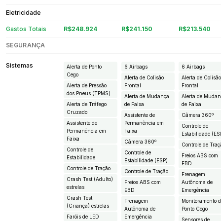
Eletricidade
Gastos Totais
R$248.924
R$241.150
R$213.540
SEGURANÇA
Sistemas
Alerta de Ponto
6 Airbags
6 Airbags
Cego
Alerta de Colisão
Alerta de Colisã
Alerta de Pressão
Frontal
Frontal
dos Pneus (TPMS)
Alerta de Mudança
Alerta de Muda
Alerta de Tráfego
de Faixa
de Faixa
Cruzado
Assistente de
Câmera 360º
Assistente de
Permanência em
Controle de
Permanência em
Faixa
Estabilidade (ES
Faixa
Câmera 360º
Controle de Traç
Controle de
Controle de
Freios ABS com
Estabilidade
Estabilidade (ESP)
EBD
Controle de Tração
Controle de Tração
Frenagem
Crash Test (Adulto)
Freios ABS com
Autônoma de
estrelas
EBD
Emergência
Crash Test
Frenagem
Monitoramento 
(Criança) estrelas
Autônoma de
Ponto Cego
Faróis de LED
Emergência
Sensores de