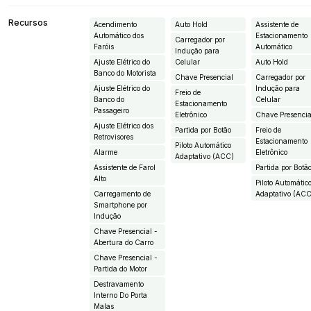
Recursos
Acendimento
Auto Hold
Assistente de
Automático dos
Estacionamento
Carregador por
Faróis
Automático
Indução para
Ajuste Elétrico do
Celular
Auto Hold
Banco do Motorista
Chave Presencial
Carregador por
Ajuste Elétrico do
Indução para
Freio de
Banco do
Celular
Estacionamento
Passageiro
Eletrônico
Chave Presencia
Ajuste Elétrico dos
Partida por Botão
Freio de
Retrovisores
Estacionamento
Piloto Automático
Alarme
Eletrônico
Adaptativo (ACC)
Assistente de Farol
Partida por Botã
Alto
Piloto Automátic
Carregamento de
Adaptativo (AC
Smartphone por
Indução
Chave Presencial -
Abertura do Carro
Chave Presencial -
Partida do Motor
Destravamento
Interno Do Porta
Malas