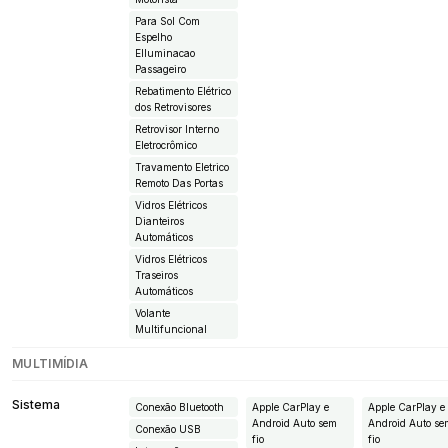
Para Sol Com
Espelho
EIluminacao
Passageiro
Rebatimento Elétrico
dos Retrovisores
Retrovisor Interno
Eletrocrômico
Travamento Eletrico
Remoto Das Portas
Vidros Elétricos
Dianteiros
Automáticos
Vidros Elétricos
Traseiros
Automáticos
Volante
Multifuncional
MULTIMÍDIA
Sistema
Conexão Bluetooth
Apple CarPlay e
Apple CarPlay e
Android Auto sem
Android Auto s
Conexão USB
fio
fio