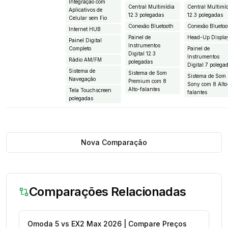
Integração com
Central Multimídia
Central Multimí
Aplicativos de
12.3 polegadas
12.3 polegadas
Celular sem Fio
Conexão Bluetooth
Conexão Bluetoo
Internet HUB
Painel de
Head-Up Displa
Painel Digital
Instrumentos
Completo
Painel de
Digital 12.3
Instrumentos
Rádio AM/FM
polegadas
Digital 7 polega
Sistema de
Sistema de Som
Sistema de Som
Navegação
Premium com 8
Sony com 8 Alto
Alto-falantes
Tela Touchscreen
falantes
polegadas
Nova Comparação
Comparações Relacionadas
Omoda 5 vs EX2 Max 2026 | Compare Preços