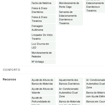
Faróis de Neblina
Monitoramento de
Estacionamento
Ponto Cego
Dianteiros e
Freios à Disco
Traseiros
Dianteiros
Sensores de
Estacionamento
Freios à Disco
Dianteiros e
Traseiros
Traseiros
Frenagem
Autônoma
Limpador Do Vidro
Traseiro
Luz Diurna em
LED
Monitoramento de
Pedestre
Nº Airbags
CONFORTO
Recursos
Ajuste de Altura do
Aquecimento dos
Ar-Condicionad
Banco do Motorista
Bancos Dianteiros
Automático Dua
Zone
Ajuste de Altura do
Ar-Condicionado
Volante
Automático Dual
Banco do Motori
Zone
com Ajuste Elétr
Ajuste de
Profundidade do
Banco do Motorista
Bancos em Cour