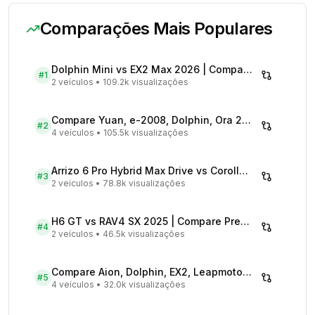
Comparações Mais Populares
Dolphin Mini vs EX2 Max 2026 | Compare Preços
#
1
2 veículos
•
109.2k visualizações
Compare Yuan, e-2008, Dolphin, Ora 2026 | Veículos Elétricos
#
2
4 veículos
•
105.5k visualizações
Arrizo 6 Pro Hybrid Max Drive vs Corolla Cross XRX Hybrid - Comparativo Completo
#
3
2 veículos
•
78.8k visualizações
H6 GT vs RAV4 SX 2025 | Compare Preços
#
4
2 veículos
•
46.5k visualizações
Compare Aion, Dolphin, EX2, Leapmotor 2026 | Veículos Elétricos
#
5
4 veículos
•
32.0k visualizações