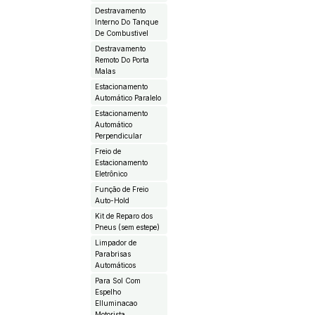
Destravamento
Interno Do Tanque
De Combustivel
Destravamento
Remoto Do Porta
Malas
Estacionamento
Automático Paralelo
Estacionamento
Automático
Perpendicular
Freio de
Estacionamento
Eletrônico
Função de Freio
Auto-Hold
Kit de Reparo dos
Pneus (sem estepe)
Limpador de
Parabrisas
Automáticos
Para Sol Com
Espelho
EIluminacao
Motorista