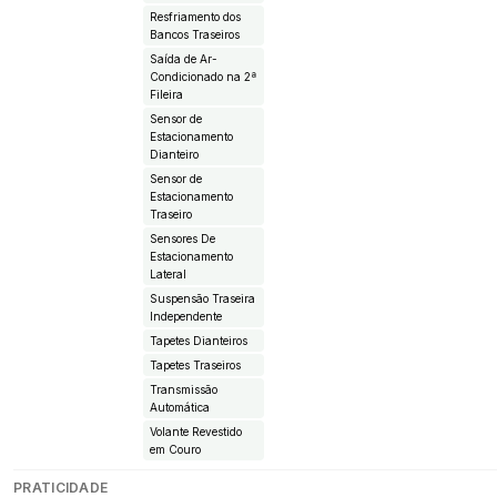
Resfriamento dos
Bancos Traseiros
Saída de Ar-
Condicionado na 2ª
Fileira
Sensor de
Estacionamento
Dianteiro
Sensor de
Estacionamento
Traseiro
Sensores De
Estacionamento
Lateral
Suspensão Traseira
Independente
Tapetes Dianteiros
Tapetes Traseiros
Transmissão
Automática
Volante Revestido
em Couro
PRATICIDADE