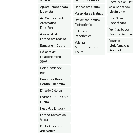
Volante
com Ajuste Elétrico
Porta-Malas Elét
Ajuste Lombar para
Bancos em Couro
com Sensor de
Motorista
Movimento
Porta-Malas Elétrico
Ar-Condicionado
Teto Solar
Retrovisor Interno
Automático
Panorâmico
Eletrocrômico
DualZone
Ventilação dos
Teto Solar
Assistente de
Bancos Dianteir
Panorâmico
Partida em Rampa
Volante
Volante
Bancos em Couro
Multifuncional
Multifuncional em
Aquecido
Câmera de
Couro
Estacionamento
360º
Computador de
Bordo
Descansa Braço
Central Dianteiro
Direção Elétrica
Entrada USB na 2ª
Fileira
Head-Up Display
Partida Remota do
Veículo
Piloto Automático
Adaptativo