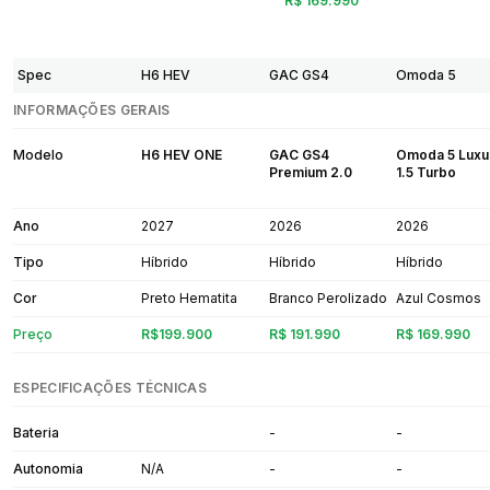
R$ 169.990
Spec
H6 HEV
GAC GS4
Omoda 5
INFORMAÇÕES GERAIS
Modelo
H6 HEV ONE
GAC GS4
Omoda 5 Luxu
Premium 2.0
1.5 Turbo
Ano
2027
2026
2026
Tipo
Híbrido
Híbrido
Híbrido
Cor
Preto Hematita
Branco Perolizado
Azul Cosmos
Preço
R$199.900
R$ 191.990
R$ 169.990
ESPECIFICAÇÕES TÉCNICAS
Bateria
-
-
Autonomia
N/A
-
-