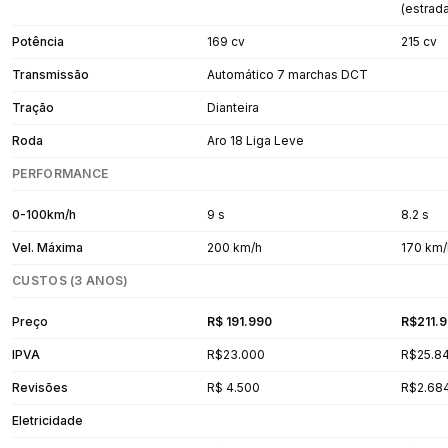
(estrad
Potência
169 cv
215 cv
Transmissão
Automático 7 marchas DCT
Tração
Dianteira
Roda
Aro 18 Liga Leve
PERFORMANCE
0-100km/h
9 s
8.2 s
Vel. Máxima
200 km/h
170 km/
CUSTOS (3 ANOS)
Preço
R$ 191.990
R$211.
IPVA
R$23.000
R$25.8
Revisões
R$ 4.500
R$2.68
Eletricidade