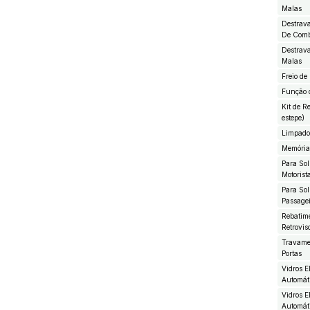
Malas
Destrav
De Comb
Destrav
Malas
Freio de
Função 
Kit de R
estepe)
Limpado
Memória
Para So
Motorist
Para So
Passage
Rebatime
Retrovis
Travame
Portas
Vidros E
Automát
Vidros E
Automát