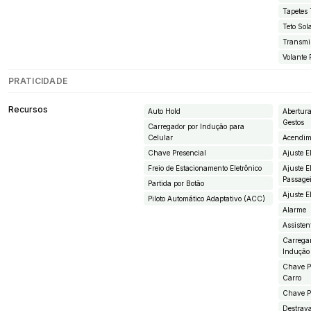
Tapetes 
Teto Sol
Transmi
Volante 
PRATICIDADE
Recursos
Auto Hold
Abertura
Gestos
Carregador por Indução para
Celular
Acendim
Chave Presencial
Ajuste E
Freio de Estacionamento Eletrônico
Ajuste E
Passage
Partida por Botão
Ajuste E
Piloto Automático Adaptativo (ACC)
Alarme
Assisten
Carrega
Indução
Chave Pr
Carro
Chave Pr
Destrava