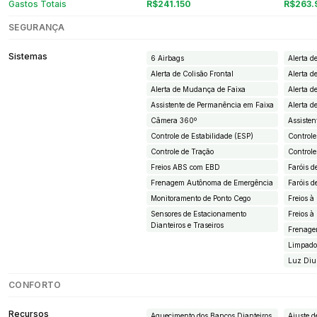
Gastos Totais
R$241.150
R$263.
SEGURANÇA
Sistemas
6 Airbags
Alerta d
Alerta de Colisão Frontal
Alerta d
Alerta de Mudança de Faixa
Alerta 
Assistente de Permanência em Faixa
Alerta d
Câmera 360º
Assiste
Controle de Estabilidade (ESP)
Controle
Controle de Tração
Controle
Freios ABS com EBD
Faróis d
Frenagem Autônoma de Emergência
Faróis d
Monitoramento de Ponto Cego
Freios à
Sensores de Estacionamento
Freios à
Dianteiros e Traseiros
Frenag
Limpador
Luz Diu
CONFORTO
Recursos
Aquecimento dos Bancos Dianteiros
Ajuste d