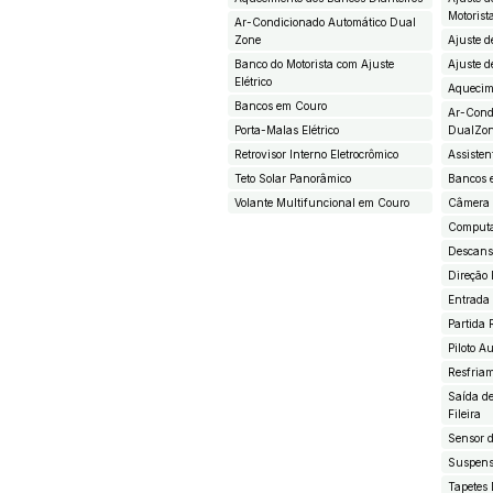
Motorist
Ar-Condicionado Automático Dual
Zone
Ajuste d
Banco do Motorista com Ajuste
Ajuste d
Elétrico
Aquecim
Bancos em Couro
Ar-Cond
Porta-Malas Elétrico
DualZo
Retrovisor Interno Eletrocrômico
Assiste
Teto Solar Panorâmico
Bancos 
Volante Multifuncional em Couro
Câmera 
Computa
Descans
Direção 
Entrada 
Partida 
Piloto A
Resfriam
Saída d
Fileira
Sensor d
Suspens
Tapetes 