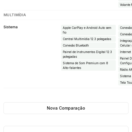
Volante 
MULTIMÍDIA
Sistema
Apple CarPlay e Android Auto sem
Conexão
fio
Conexã
Central Multimídia 12.3 polegadas
Integraç
Conexão Bluetooth
Celular 
Painel de Instrumentos Digital 12.3
Interne
polegadas
Painel 
Sistema de Som Premium com 8
Configu
Alto-falantes
Rádio 
Sistema
Tela To
Nova Comparação