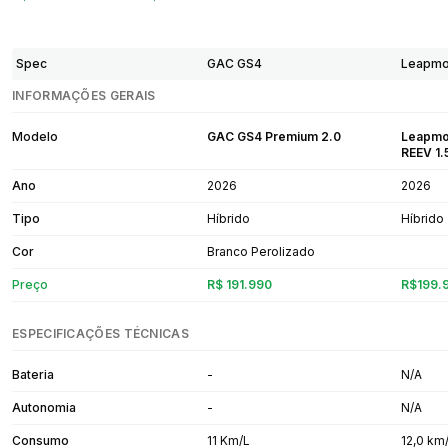
Spec
GAC GS4
Leapmo
INFORMAÇÕES GERAIS
Modelo
GAC GS4 Premium 2.0
Leapmot
REEV 1.
Ano
2026
2026
Tipo
Híbrido
Híbrido
Cor
Branco Perolizado
Preço
R$ 191.990
R$199.
ESPECIFICAÇÕES TÉCNICAS
Bateria
-
N/A
Autonomia
-
N/A
Consumo
11 Km/L
12,0 km/