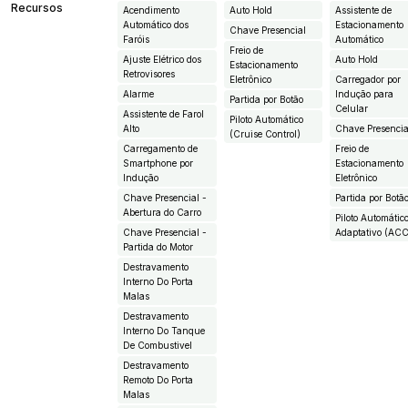
Recursos
Acendimento
Auto Hold
Assistente de
Automático dos
Estacionamento
Chave Presencial
Faróis
Automático
Freio de
Ajuste Elétrico dos
Auto Hold
Estacionamento
Retrovisores
Eletrônico
Carregador por
Alarme
Indução para
Partida por Botão
Celular
Assistente de Farol
Piloto Automático
Alto
Chave Presencia
(Cruise Control)
Carregamento de
Freio de
Smartphone por
Estacionamento
Indução
Eletrônico
Chave Presencial -
Partida por Botã
Abertura do Carro
Piloto Automátic
Chave Presencial -
Adaptativo (AC
Partida do Motor
Destravamento
Interno Do Porta
Malas
Destravamento
Interno Do Tanque
De Combustivel
Destravamento
Remoto Do Porta
Malas