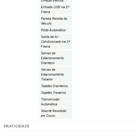
Direção Elétrica
Entrada USB na 2ª
Fileira
Partida Remota do
Veículo
Piloto Automático
Saída de Ar-
Condicionado na 2ª
Fileira
Sensor de
Estacionamento
Dianteiro
Sensor de
Estacionamento
Traseiro
Tapetes Dianteiros
Tapetes Traseiros
Transmissão
Automática
Volante Revestido
em Couro
PRATICIDADE