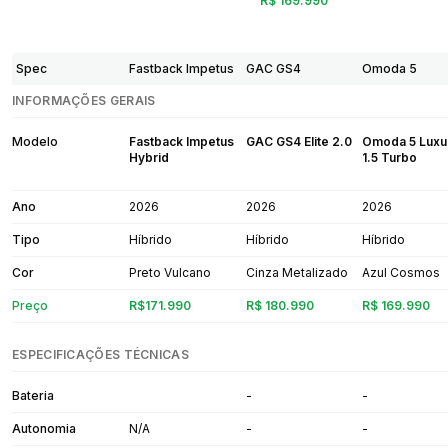
R$ 169.990
Spec
Fastback Impetus
GAC GS4
Omoda 5
INFORMAÇÕES GERAIS
Modelo
Fastback Impetus
GAC GS4 Elite 2.0
Omoda 5 Luxu
Hybrid
1.5 Turbo
Ano
2026
2026
2026
Tipo
Híbrido
Híbrido
Híbrido
Cor
Preto Vulcano
Cinza Metalizado
Azul Cosmos
Preço
R$171.990
R$ 180.990
R$ 169.990
ESPECIFICAÇÕES TÉCNICAS
Bateria
-
-
Autonomia
N/A
-
-