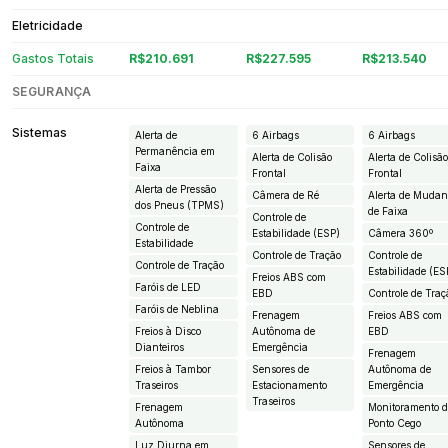
Eletricidade
Gastos Totais
R$210.691
R$227.595
R$213.540
SEGURANÇA
Sistemas
Alerta de
6 Airbags
6 Airbags
Permanência em
Alerta de Colisão
Alerta de Colisã
Faixa
Frontal
Frontal
Alerta de Pressão
Câmera de Ré
Alerta de Muda
dos Pneus (TPMS)
de Faixa
Controle de
Controle de
Estabilidade (ESP)
Câmera 360º
Estabilidade
Controle de Tração
Controle de
Controle de Tração
Estabilidade (ES
Freios ABS com
Faróis de LED
EBD
Controle de Traç
Faróis de Neblina
Frenagem
Freios ABS com
Freios à Disco
Autônoma de
EBD
Dianteiros
Emergência
Frenagem
Freios à Tambor
Sensores de
Autônoma de
Traseiros
Estacionamento
Emergência
Traseiros
Frenagem
Monitoramento 
Autônoma
Ponto Cego
Luz Diurna em
Sensores de