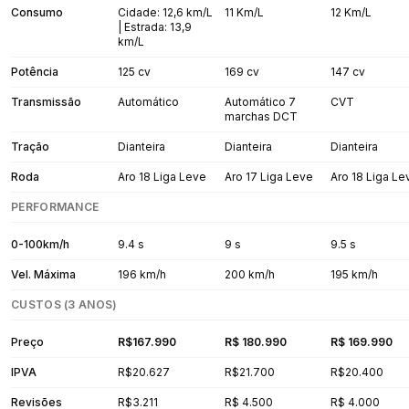
Consumo
Cidade: 12,6 km/L
11 Km/L
12 Km/L
| Estrada: 13,9
km/L
Potência
125 cv
169 cv
147 cv
Transmissão
Automático
Automático 7
CVT
marchas DCT
Tração
Dianteira
Dianteira
Dianteira
Roda
Aro 18 Liga Leve
Aro 17 Liga Leve
Aro 18 Liga Le
PERFORMANCE
0-100km/h
9.4 s
9 s
9.5 s
Vel. Máxima
196 km/h
200 km/h
195 km/h
CUSTOS (3 ANOS)
Preço
R$167.990
R$ 180.990
R$ 169.990
IPVA
R$20.627
R$21.700
R$20.400
Revisões
R$3.211
R$ 4.500
R$ 4.000