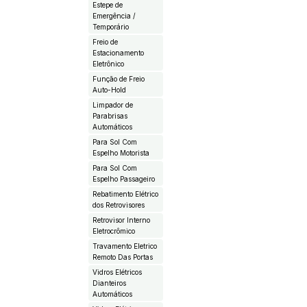
Estepe de
Emergência /
Temporário
Freio de
Estacionamento
Eletrônico
Função de Freio
Auto-Hold
Limpador de
Parabrisas
Automáticos
Para Sol Com
Espelho Motorista
Para Sol Com
Espelho Passageiro
Rebatimento Elétrico
dos Retrovisores
Retrovisor Interno
Eletrocrômico
Travamento Eletrico
Remoto Das Portas
Vidros Elétricos
Dianteiros
Automáticos