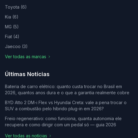
Toyota
(
6
)
Kia
(
6
)
MG
(
5
)
Fiat
(
4
)
Jaecoo
(
3
)
Ver todas as marcas
Últimas Notícias
Bateria de carro elétrico: quanto custa trocar no Brasil em
2026, quantos anos dura e o que a garantia realmente cobre
BYD Atto 2 DM-i Flex vs Hyundai Creta: vale a pena trocar o
SUV a combustão pelo híbrido plug-in em 2026?
Freio regenerativo: como funciona, quanta autonomia ele
recupera e como dirigir com um pedal só — guia 2026
Ver todas as notícias