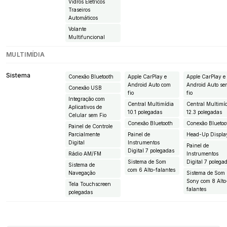
Vidros Elétricos
Traseiros
Automáticos
Volante
Multifuncional
MULTIMÍDIA
Sistema
Conexão Bluetooth
Apple CarPlay e
Apple CarPlay e
Android Auto com
Android Auto s
Conexão USB
fio
fio
Integração com
Central Multimídia
Central Multimí
Aplicativos de
10.1 polegadas
12.3 polegadas
Celular sem Fio
Conexão Bluetooth
Conexão Bluetoo
Painel de Controle
Parcialmente
Painel de
Head-Up Displa
Digital
Instrumentos
Painel de
Digital 7 polegadas
Rádio AM/FM
Instrumentos
Sistema de Som
Digital 7 polega
Sistema de
com 6 Alto-falantes
Navegação
Sistema de Som
Sony com 8 Alto
Tela Touchscreen
falantes
polegadas