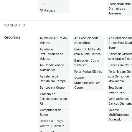
LED
Estacionamento
Dianteiros e
Nº Airbags
Traseiros
CONFORTO
Recursos
Ajuste de Altura do
Ar-Condicionado
Ar-Condicionad
Volante
Automático
Automático Dua
Zone
Ajuste de
Banco do Motorista
Profundidade do
com Ajuste Elétrico
Banco do Motori
Volante
com Ajuste Elétr
Bancos em Couro
Ar-Condicionado
Sintético
Bancos em Cour
Automático
Porta-Malas Elétrico
Porta-Malas Elét
Assistente de
com Sensor de
Volante
Partida em Rampa
Movimento
Multifuncional em
Bancos em Couro
Couro
Teto Solar
Panorâmico
Câmera de
Estacionamento em
Ventilação dos
Ré
Bancos Dianteir
Computador de
Volante
Bordo
Multifuncional
Aquecido
Descansa Braço
Central Dianteiro