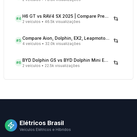
H6 GT vs RAV4 SX 2025 | Compare Preços
#
4
2 veículos
•
46.5k visualizações
Compare Aion, Dolphin, EX2, Leapmotor 2026 | Veículos Elétricos
#
5
4 veículos
•
32.0k visualizações
BYD Dolphin GS vs BYD Dolphin Mini EV - Comparativo Completo
#
6
2 veículos
•
22.5k visualizações
Elétricos Brasil
Veículos Elétricos e Híbridos