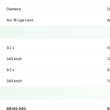
Dianteira
D
Aro 18 Liga Leve
A
9.2 s
9
340 km/h
1
9.2 s
9
340 km/h
1
R$149.990
R