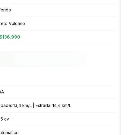
íbrido
reto Vulcano
$136.990
/A
idade: 13,4 km/L | Estrada: 14,4 km/L
25 cv
utomático