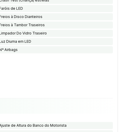
Crash Test (Criança) estrelas
Faróis de LED
Freios à Disco Dianteiros
Freios à Tambor Traseiros
Limpador Do Vidro Traseiro
Luz Diurna em LED
Nº Airbags
Ajuste de Altura do Banco do Motorista