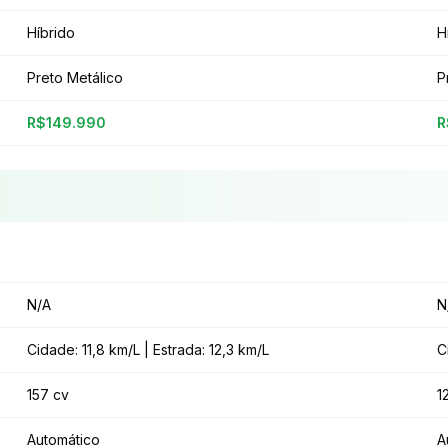
Híbrido
H
Preto Metálico
P
R$149.990
R
N/A
N
Cidade: 11,8 km/L | Estrada: 12,3 km/L
C
157 cv
1
Automático
A