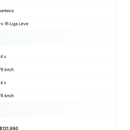
ianteira
ro 16 Liga Leve
.4 s
78 km/h
.4 s
78 km/h
$131.990