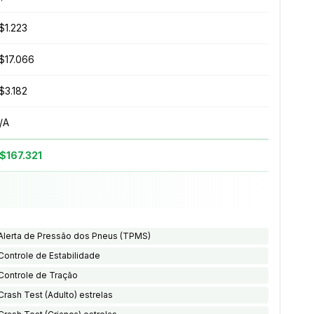
$1.223
$17.066
$3.182
/A
$167.321
Alerta de Pressão dos Pneus (TPMS)
Controle de Estabilidade
Controle de Tração
Crash Test (Adulto) estrelas