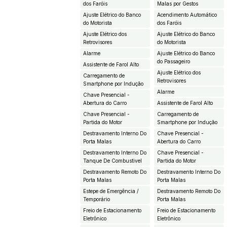
dos Faróis
Malas por Gestos
Ajuste Elétrico do Banco
Acendimento Automático
do Motorista
dos Faróis
Ajuste Elétrico dos
Ajuste Elétrico do Banco
Retrovisores
do Motorista
Alarme
Ajuste Elétrico do Banco
do Passageiro
Assistente de Farol Alto
Ajuste Elétrico dos
Carregamento de
Retrovisores
Smartphone por Indução
Alarme
Chave Presencial -
Abertura do Carro
Assistente de Farol Alto
Chave Presencial -
Carregamento de
Partida do Motor
Smartphone por Indução
Destravamento Interno Do
Chave Presencial -
Porta Malas
Abertura do Carro
Destravamento Interno Do
Chave Presencial -
Tanque De Combustivel
Partida do Motor
Destravamento Remoto Do
Destravamento Interno Do
Porta Malas
Porta Malas
Estepe de Emergência /
Destravamento Remoto Do
Temporário
Porta Malas
Freio de Estacionamento
Freio de Estacionamento
Eletrônico
Eletrônico