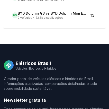
4 veículos
•
32.0k visualizações
BYD Dolphin GS vs BYD Dolphin Mini EV - Comparativo Completo
#
6
2 veículos
•
22.5k visualizações
Elétricos Brasil
Veículos Elétricos e Híbridos
O maior portal de veículos elétricos e híbridos do Brasil.
Informações atualizadas, comparações detalhadas e tudo
sobre mobilidade sustentável.
Newsletter gratuita
Toda semana no seu e-mail: lançamentos, preços atualizados