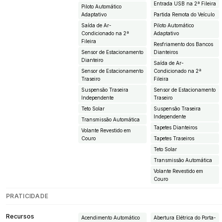
Entrada USB na 2ª Fileira
Piloto Automático
Adaptativo
Partida Remota do Veículo
Saída de Ar-
Piloto Automático
Condicionado na 2ª
Adaptativo
Fileira
Resfriamento dos Bancos
Sensor de Estacionamento
Dianteiros
Dianteiro
Saída de Ar-
Sensor de Estacionamento
Condicionado na 2ª
Traseiro
Fileira
Suspensão Traseira
Sensor de Estacionamento
Independente
Traseiro
Teto Solar
Suspensão Traseira
Independente
Transmissão Automática
Tapetes Dianteiros
Volante Revestido em
Couro
Tapetes Traseiros
Teto Solar
Transmissão Automática
Volante Revestido em
Couro
PRATICIDADE
Recursos
Acendimento Automático
Abertura Elétrica do Porta-