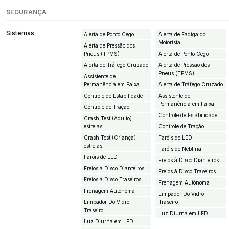
SEGURANÇA
Sistemas
Alerta de Ponto Cego
Alerta de Fadiga do
Motorista
Alerta de Pressão dos
Pneus (TPMS)
Alerta de Ponto Cego
Alerta de Tráfego Cruzado
Alerta de Pressão dos
Pneus (TPMS)
Assistente de
Permanência em Faixa
Alerta de Tráfego Cruzado
Controle de Estabilidade
Assistente de
Permanência em Faixa
Controle de Tração
Controle de Estabilidade
Crash Test (Adulto)
estrelas
Controle de Tração
Crash Test (Criança)
Faróis de LED
estrelas
Faróis de Neblina
Faróis de LED
Freios à Disco Dianteiros
Freios à Disco Dianteiros
Freios à Disco Traseiros
Freios à Disco Traseiros
Frenagem Autônoma
Frenagem Autônoma
Limpador Do Vidro
Limpador Do Vidro
Traseiro
Traseiro
Luz Diurna em LED
Luz Diurna em LED