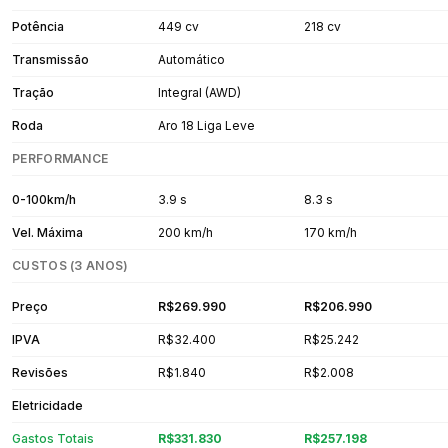
Potência
449 cv
218 cv
Transmissão
Automático
Tração
Integral (AWD)
Roda
Aro 18 Liga Leve
PERFORMANCE
0-100km/h
3.9 s
8.3 s
Vel. Máxima
200 km/h
170 km/h
CUSTOS (3 ANOS)
Preço
R$269.990
R$206.990
IPVA
R$32.400
R$25.242
Revisões
R$1.840
R$2.008
Eletricidade
Gastos Totais
R$331.830
R$257.198