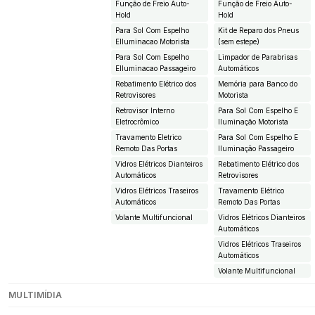
Função de Freio Auto-
Função de Freio Auto-
Hold
Hold
Para Sol Com Espelho
Kit de Reparo dos Pneus
EIluminacao Motorista
(sem estepe)
Para Sol Com Espelho
Limpador de Parabrisas
EIluminacao Passageiro
Automáticos
Rebatimento Elétrico dos
Memória para Banco do
Retrovisores
Motorista
Retrovisor Interno
Para Sol Com Espelho E
Eletrocrômico
Iluminação Motorista
Travamento Eletrico
Para Sol Com Espelho E
Remoto Das Portas
Iluminação Passageiro
Vidros Elétricos Dianteiros
Rebatimento Elétrico dos
Automáticos
Retrovisores
Vidros Elétricos Traseiros
Travamento Elétrico
Automáticos
Remoto Das Portas
Volante Multifuncional
Vidros Elétricos Dianteiros
Automáticos
Vidros Elétricos Traseiros
Automáticos
Volante Multifuncional
MULTIMÍDIA