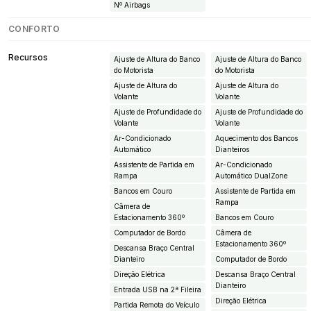
Nº Airbags
CONFORTO
Recursos
Ajuste de Altura do Banco
Ajuste de Altura do Banco
do Motorista
do Motorista
Ajuste de Altura do
Ajuste de Altura do
Volante
Volante
Ajuste de Profundidade do
Ajuste de Profundidade do
Volante
Volante
Ar-Condicionado
Aquecimento dos Bancos
Automático
Dianteiros
Assistente de Partida em
Ar-Condicionado
Rampa
Automático DualZone
Bancos em Couro
Assistente de Partida em
Rampa
Câmera de
Estacionamento 360º
Bancos em Couro
Computador de Bordo
Câmera de
Estacionamento 360º
Descansa Braço Central
Dianteiro
Computador de Bordo
Direção Elétrica
Descansa Braço Central
Dianteiro
Entrada USB na 2ª Fileira
Direção Elétrica
Partida Remota do Veículo