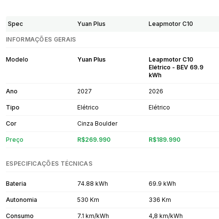
Spec
Yuan Plus
Leapmotor C10
INFORMAÇÕES GERAIS
Modelo
Yuan Plus
Leapmotor C10
Elétrico - BEV 69.9
kWh
Ano
2027
2026
Tipo
Elétrico
Elétrico
Cor
Cinza Boulder
Preço
R$269.990
R$189.990
ESPECIFICAÇÕES TÉCNICAS
Bateria
74.88 kWh
69.9 kWh
Autonomia
530 Km
336 Km
Consumo
7.1 km/kWh
4,8 km/kWh