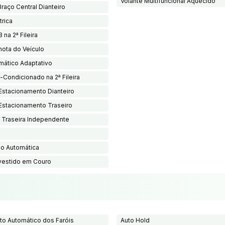
Volante Multifuncional Aquecido
raço Central Dianteiro
trica
 na 2ª Fileira
mota do Veículo
mático Adaptativo
-Condicionado na 2ª Fileira
Estacionamento Dianteiro
Estacionamento Traseiro
Traseira Independente
o Automática
vestido em Couro
o Automático dos Faróis
Auto Hold