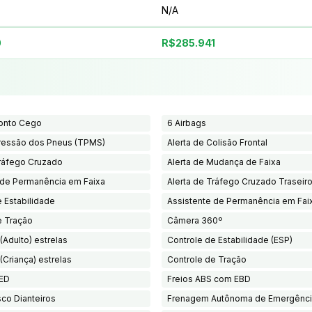
N/A
0
R$285.941
Ponto Cego
6 Airbags
Pressão dos Pneus (TPMS)
Alerta de Colisão Frontal
Tráfego Cruzado
Alerta de Mudança de Faixa
 de Permanência em Faixa
Alerta de Tráfego Cruzado Traseir
 Estabilidade
Assistente de Permanência em Fai
e Tração
Câmera 360º
(Adulto) estrelas
Controle de Estabilidade (ESP)
(Criança) estrelas
Controle de Tração
LED
Freios ABS com EBD
sco Dianteiros
Frenagem Autônoma de Emergênc