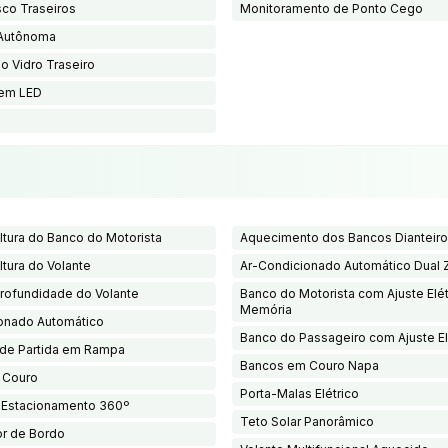
sco Traseiros
Monitoramento de Ponto Cego
Autônoma
o Vidro Traseiro
 em LED
ltura do Banco do Motorista
Aquecimento dos Bancos Dianteir
ltura do Volante
Ar-Condicionado Automático Dual 
Profundidade do Volante
Banco do Motorista com Ajuste Elét
Memória
onado Automático
Banco do Passageiro com Ajuste El
 de Partida em Rampa
Bancos em Couro Napa
 Couro
Porta-Malas Elétrico
 Estacionamento 360º
Teto Solar Panorâmico
r de Bordo