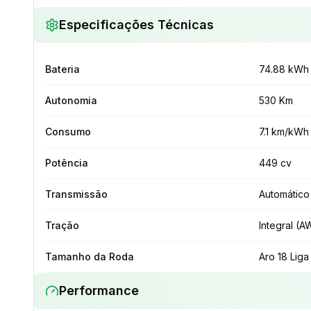
Especificações Técnicas
Bateria
74.88 kWh
Autonomia
530 Km
Consumo
7.1 km/kWh
Potência
449 cv
Transmissão
Automático
Tração
Integral (A
Tamanho da Roda
Aro 18 Liga
Performance