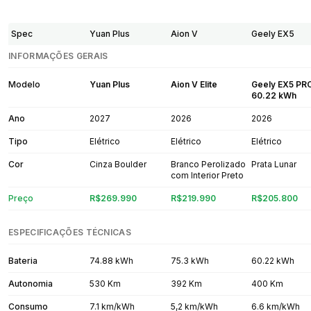
Spec
Yuan Plus
Aion V
Geely EX5
INFORMAÇÕES GERAIS
Modelo
Yuan Plus
Aion V Elite
Geely EX5 PR
60.22 kWh
Ano
2027
2026
2026
Tipo
Elétrico
Elétrico
Elétrico
Cor
Cinza Boulder
Branco Perolizado
Prata Lunar
com Interior Preto
Preço
R$269.990
R$219.990
R$205.800
ESPECIFICAÇÕES TÉCNICAS
Bateria
74.88 kWh
75.3 kWh
60.22 kWh
Autonomia
530 Km
392 Km
400 Km
Consumo
7.1 km/kWh
5,2 km/kWh
6.6 km/kWh