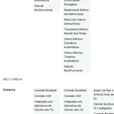
Automáticos
EIluminacao
Passageiro
Volante
Multifuncional
Rebatimento Elétrico
dos Retrovisores
Retrovisor Interno
Eletrocrômico
Travamento Eletrico
Remoto Das Portas
Vidros Elétricos
Dianteiros
Automáticos
Vidros Elétricos
Traseiros
Automáticos
Volante
Multifuncional
MULTIMÍDIA
Sistema
Conexão Bluetooth
Conexão Bluetooth
Apple CarPlay e
Android Auto s
Conexão USB
Conexão USB
fio
Integração com
Integração com
Central Multimí
Aplicativos de
Aplicativos de
13.2 polegadas
Celular com Fio
Celular sem Fio
Conexão Bluetoo