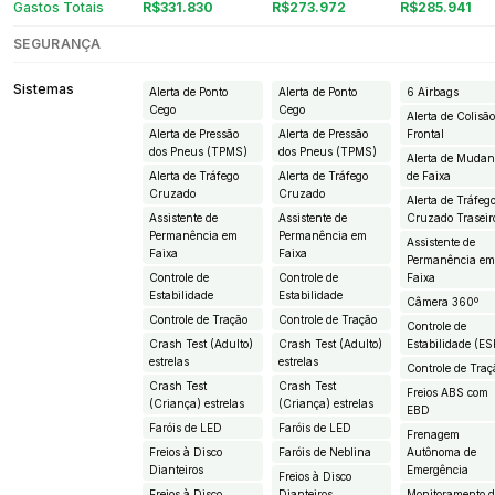
Gastos Totais
R$331.830
R$273.972
R$285.941
SEGURANÇA
Sistemas
Alerta de Ponto
Alerta de Ponto
6 Airbags
Cego
Cego
Alerta de Colisã
Alerta de Pressão
Alerta de Pressão
Frontal
dos Pneus (TPMS)
dos Pneus (TPMS)
Alerta de Muda
Alerta de Tráfego
Alerta de Tráfego
de Faixa
Cruzado
Cruzado
Alerta de Tráfeg
Assistente de
Assistente de
Cruzado Traseir
Permanência em
Permanência em
Assistente de
Faixa
Faixa
Permanência e
Controle de
Controle de
Faixa
Estabilidade
Estabilidade
Câmera 360º
Controle de Tração
Controle de Tração
Controle de
Crash Test (Adulto)
Crash Test (Adulto)
Estabilidade (ES
estrelas
estrelas
Controle de Traç
Crash Test
Crash Test
Freios ABS com
(Criança) estrelas
(Criança) estrelas
EBD
Faróis de LED
Faróis de LED
Frenagem
Freios à Disco
Faróis de Neblina
Autônoma de
Dianteiros
Emergência
Freios à Disco
Freios à Disco
Dianteiros
Monitoramento 