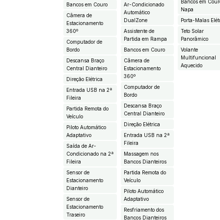
Bancos em Cour
Bancos em Couro
Ar-Condicionado
Napa
Automático
Câmera de
DualZone
Porta-Malas Elét
Estacionamento
360º
Assistente de
Teto Solar
Partida em Rampa
Panorâmico
Computador de
Bordo
Bancos em Couro
Volante
Multifuncional
Descansa Braço
Câmera de
Aquecido
Central Dianteiro
Estacionamento
360º
Direção Elétrica
Computador de
Entrada USB na 2ª
Bordo
Fileira
Descansa Braço
Partida Remota do
Central Dianteiro
Veículo
Direção Elétrica
Piloto Automático
Adaptativo
Entrada USB na 2ª
Fileira
Saída de Ar-
Condicionado na 2ª
Massagem nos
Fileira
Bancos Dianteiros
Sensor de
Partida Remota do
Estacionamento
Veículo
Dianteiro
Piloto Automático
Sensor de
Adaptativo
Estacionamento
Resfriamento dos
Traseiro
Bancos Dianteiros