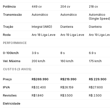
Potência
449 cv
204 cv
218 cv
Transmissão
Automático
Automático
Automático
(Single Speed
Tração
Integral (AWD)
Dianteira
Dianteira
Roda
Aro 18 Liga Leve
Aro 19 Liga Leve
Aro 19 Liga Le
PERFORMANCE
0-100km/h
3.9 s
8 s
6.9 s
Vel. Máxima
200 km/h
160 km/h
175 km/h
CUSTOS (3 ANOS)
Preço
R$269.990
R$219.990
R$ 229.900
IPVA
R$32.400
R$26.159
R$27.600
Revisões
R$1.840
R$3.500
R$ 2.500
Eletricidade