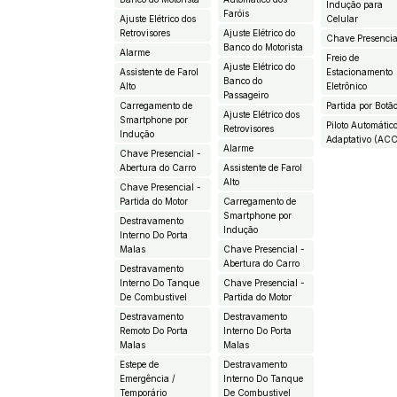
Indução para
Faróis
Ajuste Elétrico dos
Celular
Retrovisores
Ajuste Elétrico do
Chave Presencia
Banco do Motorista
Alarme
Freio de
Ajuste Elétrico do
Assistente de Farol
Estacionamento
Banco do
Alto
Eletrônico
Passageiro
Carregamento de
Partida por Botã
Ajuste Elétrico dos
Smartphone por
Piloto Automátic
Retrovisores
Indução
Adaptativo (AC
Alarme
Chave Presencial -
Abertura do Carro
Assistente de Farol
Alto
Chave Presencial -
Partida do Motor
Carregamento de
Smartphone por
Destravamento
Indução
Interno Do Porta
Malas
Chave Presencial -
Abertura do Carro
Destravamento
Interno Do Tanque
Chave Presencial -
De Combustivel
Partida do Motor
Destravamento
Destravamento
Remoto Do Porta
Interno Do Porta
Malas
Malas
Estepe de
Destravamento
Emergência /
Interno Do Tanque
Temporário
De Combustivel