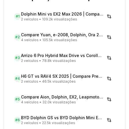
Dolphin Mini vs EX2 Max 2026 | Compare Preços
#
1
2 veículos
•
109.2k visualizações
Compare Yuan, e-2008, Dolphin, Ora 2026 | Veículos Elétricos
#
2
4 veículos
•
105.5k visualizações
Arrizo 6 Pro Hybrid Max Drive vs Corolla Cross XRX Hybrid - Comparativo Completo
#
3
2 veículos
•
78.8k visualizações
H6 GT vs RAV4 SX 2025 | Compare Preços
#
4
2 veículos
•
46.5k visualizações
Compare Aion, Dolphin, EX2, Leapmotor 2026 | Veículos Elétricos
#
5
4 veículos
•
32.0k visualizações
BYD Dolphin GS vs BYD Dolphin Mini EV - Comparativo Completo
#
6
2 veículos
•
22.5k visualizações