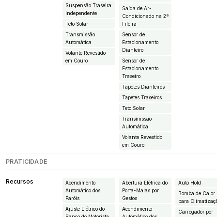
Suspensão Traseira
Saída de Ar-
Independente
Condicionado na 2ª
Teto Solar
Fileira
Transmissão
Sensor de
Automática
Estacionamento
Dianteiro
Volante Revestido
em Couro
Sensor de
Estacionamento
Traseiro
Tapetes Dianteiros
Tapetes Traseiros
Teto Solar
Transmissão
Automática
Volante Revestido
em Couro
PRATICIDADE
Recursos
Acendimento
Abertura Elétrica do
Auto Hold
Automático dos
Porta-Malas por
Bomba de Calor
Faróis
Gestos
para Climatizaç
Ajuste Elétrico do
Acendimento
Carregador por
Banco do Motorista
Automático dos