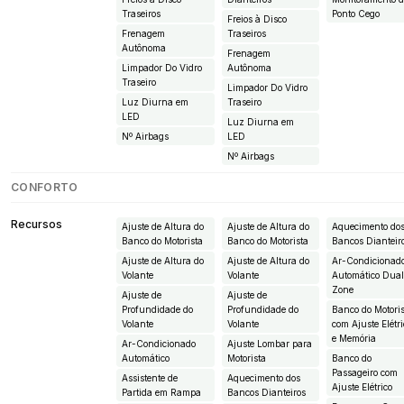
Traseiros
Ponto Cego
Freios à Disco
Frenagem
Traseiros
Autônoma
Frenagem
Limpador Do Vidro
Autônoma
Traseiro
Limpador Do Vidro
Luz Diurna em
Traseiro
LED
Luz Diurna em
Nº Airbags
LED
Nº Airbags
CONFORTO
Recursos
Ajuste de Altura do
Ajuste de Altura do
Aquecimento do
Banco do Motorista
Banco do Motorista
Bancos Dianteir
Ajuste de Altura do
Ajuste de Altura do
Ar-Condicionad
Volante
Volante
Automático Dua
Zone
Ajuste de
Ajuste de
Profundidade do
Profundidade do
Banco do Motori
Volante
Volante
com Ajuste Elétr
e Memória
Ar-Condicionado
Ajuste Lombar para
Automático
Motorista
Banco do
Passageiro com
Assistente de
Aquecimento dos
Ajuste Elétrico
Partida em Rampa
Bancos Dianteiros