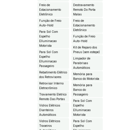
Freio de
Destravamento
Estacionamento
Remoto Do Porta
Eletrônico
Malas
Função de Freio
Freio de
Auto-Hold
Estacionamento
Eletrônico
Para Sol Com
Espelho
Função de Freio
EIluminacao
Auto-Hold
Motorista
Kit de Reparo dos
Para Sol Com
Pneus (sem estepe)
Espelho
Limpador de
EIluminacao
Parabrisas
Passageiro
Automáticos
Rebatimento Elétrico
Memória para
dos Retrovisores
Banco do Motorista
Retrovisor Interno
Memória para
Eletrocrômico
Banco do
Travamento Eletrico
Passageiro
Remoto Das Portas
Para Sol Com
Vidros Elétricos
Espelho
Dianteiros
EIluminacao
Automáticos
Motorista
Vidros Elétricos
Para Sol Com
Traseiros
Espelho