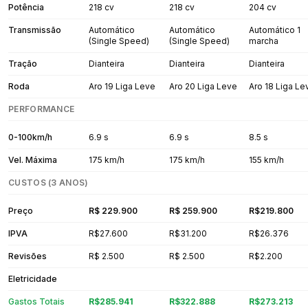
Potência
218 cv
218 cv
204 cv
Transmissão
Automático
Automático
Automático 1
(Single Speed)
(Single Speed)
marcha
Tração
Dianteira
Dianteira
Dianteira
Roda
Aro 19 Liga Leve
Aro 20 Liga Leve
Aro 18 Liga Le
PERFORMANCE
0-100km/h
6.9 s
6.9 s
8.5 s
Vel. Máxima
175 km/h
175 km/h
155 km/h
CUSTOS (3 ANOS)
Preço
R$ 229.900
R$ 259.900
R$219.800
IPVA
R$27.600
R$31.200
R$26.376
Revisões
R$ 2.500
R$ 2.500
R$2.200
Eletricidade
Gastos Totais
R$285.941
R$322.888
R$273.213