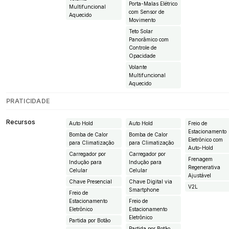
Porta-Malas Elétrico
Multifuncional
com Sensor de
Aquecido
Movimento
Teto Solar
Panorâmico com
Controle de
Opacidade
Volante
Multifuncional
Aquecido
PRATICIDADE
Recursos
Auto Hold
Auto Hold
Freio de
Estacionamento
Bomba de Calor
Bomba de Calor
Eletrônico com
para Climatização
para Climatização
Auto-Hold
Carregador por
Carregador por
Frenagem
Indução para
Indução para
Regenerativa
Celular
Celular
Ajustável
Chave Presencial
Chave Digital via
V2L
Smartphone
Freio de
Estacionamento
Freio de
Eletrônico
Estacionamento
Eletrônico
Partida por Botão
Partida por Botão