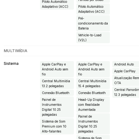
Piloto Automático
Adaptativo (ACC)
Piloto Automático
Adaptativo (ACC)
Pré-
condicionamento da
Bateria
Vehicle-to-Load
(V2L)
MULTIMÍDIA
Sistema
Apple CarPlay e
Apple CarPlay e
Android Auto
Android Auto sem
Android Auto sem
Apple CarPlay
fio
fio
Atualização Rem
Central Multimídia
Central Multimídia
OTA
13.2 polegadas
15.4 polegadas
Central Panorâ
Conexão Bluetooth
Conexão Bluetooth
12.3 polegadas
Painel de
Head-Up Display
Instrumentos
com Realidade
Digital 10.25
Aumentada
polegadas
Painel de
Sistema de Som
Instrumentos
Premium com 10
Digital 10.25
Alto-falantes
polegadas
Sistema de Som