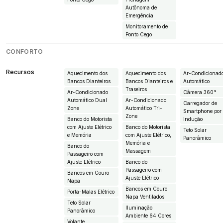
Autônoma de
Emergência
Monitoramento de
Ponto Cego
CONFORTO
Recursos
Aquecimento dos
Aquecimento dos
Ar-Condicionad
Bancos Dianteiros
Bancos Dianteiros e
Automático
Traseiros
Ar-Condicionado
Câmera 360°
Automático Dual
Ar-Condicionado
Carregador de
Zone
Automático Tri-
Smartphone por
Zone
Banco do Motorista
Indução
com Ajuste Elétrico
Banco do Motorista
Teto Solar
e Memória
com Ajuste Elétrico,
Panorâmico
Memória e
Banco do
Massagem
Passageiro com
Ajuste Elétrico
Banco do
Passageiro com
Bancos em Couro
Ajuste Elétrico
Napa
Bancos em Couro
Porta-Malas Elétrico
Napa Ventilados
Teto Solar
Iluminação
Panorâmico
Ambiente 64 Cores
Volante