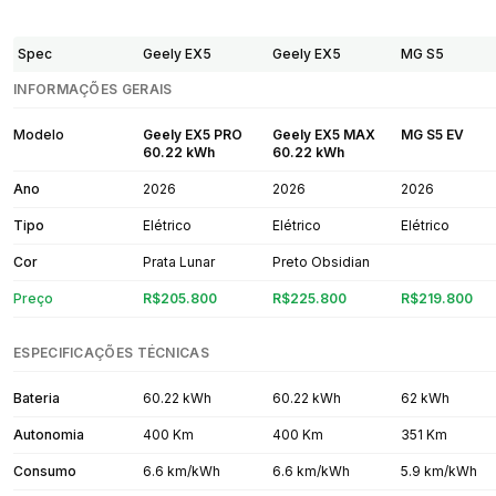
Spec
Geely EX5
Geely EX5
MG S5
INFORMAÇÕES GERAIS
Modelo
Geely EX5 PRO
Geely EX5 MAX
MG S5 EV
60.22 kWh
60.22 kWh
Ano
2026
2026
2026
Tipo
Elétrico
Elétrico
Elétrico
Cor
Prata Lunar
Preto Obsidian
Preço
R$205.800
R$225.800
R$219.800
ESPECIFICAÇÕES TÉCNICAS
Bateria
60.22 kWh
60.22 kWh
62 kWh
Autonomia
400 Km
400 Km
351 Km
Consumo
6.6 km/kWh
6.6 km/kWh
5.9 km/kWh