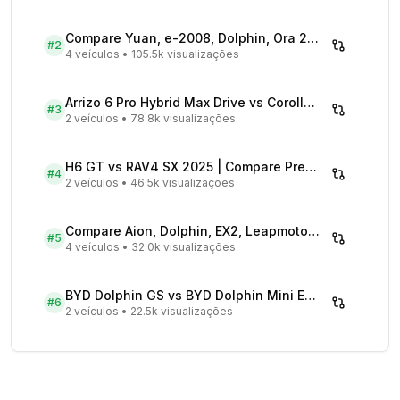
Compare Yuan, e-2008, Dolphin, Ora 2026 | Veículos Elétricos
#
2
4 veículos
•
105.5k visualizações
Arrizo 6 Pro Hybrid Max Drive vs Corolla Cross XRX Hybrid - Comparativo Completo
#
3
2 veículos
•
78.8k visualizações
H6 GT vs RAV4 SX 2025 | Compare Preços
#
4
2 veículos
•
46.5k visualizações
Compare Aion, Dolphin, EX2, Leapmotor 2026 | Veículos Elétricos
#
5
4 veículos
•
32.0k visualizações
BYD Dolphin GS vs BYD Dolphin Mini EV - Comparativo Completo
#
6
2 veículos
•
22.5k visualizações