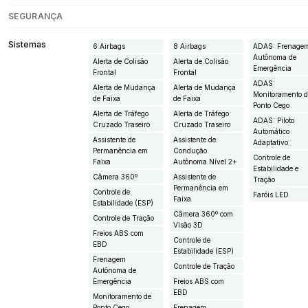
SEGURANÇA
Sistemas
6 Airbags
8 Airbags
ADAS: Frenage
Autônoma de
Alerta de Colisão
Alerta de Colisão
Emergência
Frontal
Frontal
ADAS:
Alerta de Mudança
Alerta de Mudança
Monitoramento 
de Faixa
de Faixa
Ponto Cego
Alerta de Tráfego
Alerta de Tráfego
ADAS: Piloto
Cruzado Traseiro
Cruzado Traseiro
Automático
Assistente de
Assistente de
Adaptativo
Permanência em
Condução
Controle de
Faixa
Autônoma Nível 2+
Estabilidade e
Câmera 360º
Assistente de
Tração
Permanência em
Controle de
Faróis LED
Faixa
Estabilidade (ESP)
Câmera 360º com
Controle de Tração
Visão 3D
Freios ABS com
Controle de
EBD
Estabilidade (ESP)
Frenagem
Controle de Tração
Autônoma de
Emergência
Freios ABS com
EBD
Monitoramento de
Ponto Cego
Frenagem