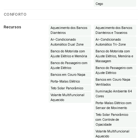
Cego
CONFORTO
Recursos
Aquecimento dos Bancos
Aquecimento dos Bancos
Dianteiros
Dianteiros e Traseiros
Ar-Condicionado
Ar-Condicionado
Automático Dual Zone
Automático Tri-Zone
Banco do Motorista com
Banco do Motorista com
Ajuste Elétrico e Memória
Ajuste Elétrico, Memória e
Massagem
Banco do Passageiro com
Ajuste Elétrico
Banco do Passageiro com
Ajuste Elétrico
Bancos em Couro Napa
Bancos em Couro Napa
Porta-Malas Elétrico
Ventilados
Teto Solar Panorâmico
Iluminação Ambiente 64
Volante Multifuncional
Cores
Aquecido
Porta-Malas Elétrico com
Sensor de Movimento
Teto Solar Panorâmico
com Controle de
Opacidade
Volante Multifuncional
Aquecido