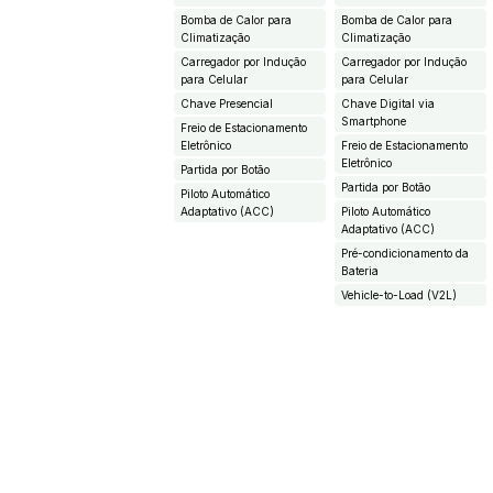
Bomba de Calor para
Bomba de Calor para
Climatização
Climatização
Carregador por Indução
Carregador por Indução
para Celular
para Celular
Chave Presencial
Chave Digital via
Smartphone
Freio de Estacionamento
Eletrônico
Freio de Estacionamento
Eletrônico
Partida por Botão
Partida por Botão
Piloto Automático
Adaptativo (ACC)
Piloto Automático
Adaptativo (ACC)
Pré-condicionamento da
Bateria
Vehicle-to-Load (V2L)