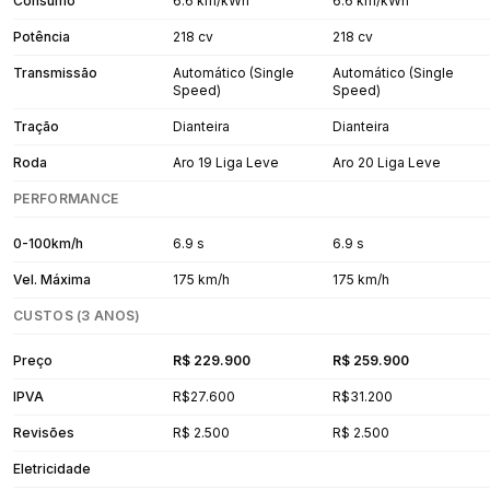
Consumo
6.6 km/kWh
6.6 km/kWh
Potência
218 cv
218 cv
Transmissão
Automático (Single
Automático (Single
Speed)
Speed)
Tração
Dianteira
Dianteira
Roda
Aro 19 Liga Leve
Aro 20 Liga Leve
PERFORMANCE
0-100km/h
6.9 s
6.9 s
Vel. Máxima
175 km/h
175 km/h
CUSTOS (3 ANOS)
Preço
R$ 229.900
R$ 259.900
IPVA
R$27.600
R$31.200
Revisões
R$ 2.500
R$ 2.500
Eletricidade