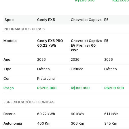
R$209.990
R$219.80
Spec
Geely EX5
Chevrolet Captiva
E5
INFORMAÇÕES GERAIS
Modelo
Geely EX5 PRO
Chevrolet Captiva
E5
60.22 kWh
EV Premier 60
kWh
Ano
2026
2026
2026
Tipo
Elétrico
Elétrico
Elétrico
Cor
Prata Lunar
Preço
R$205.800
R$199.990
R$209.990
ESPECIFICAÇÕES TÉCNICAS
Bateria
60.22 kWh
60 kWh
61.1 kWh
Autonomia
400 Km
306 Km
345 Km