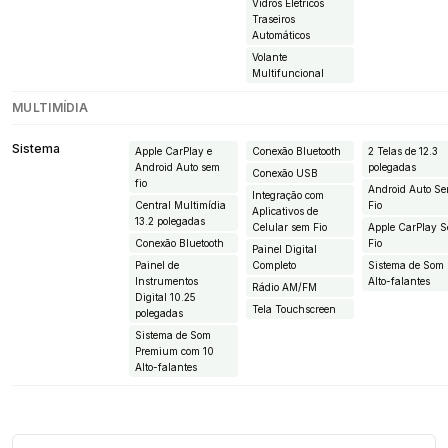
Vidros Elétricos
Traseiros
Automáticos
Volante
Multifuncional
MULTIMÍDIA
Sistema
Apple CarPlay e
Conexão Bluetooth
2 Telas de 12.3
Android Auto sem
polegadas
Conexão USB
fio
Android Auto S
Integração com
Central Multimídia
Fio
Aplicativos de
13.2 polegadas
Celular sem Fio
Apple CarPlay 
Conexão Bluetooth
Fio
Painel Digital
Painel de
Completo
Sistema de Som
Instrumentos
Alto-falantes
Rádio AM/FM
Digital 10.25
Tela Touchscreen
polegadas
Sistema de Som
Premium com 10
Alto-falantes