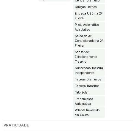
Central Dianteiro
Direção Elétrica
Entrada USB na 2ª
Fileira
Piloto Automático
Adaptativo
Saída de Ar-
Condicionado na 2ª
Fileira
Sensor de
Estacionamento
Traseiro
Suspensão Traseira
Independente
Tapetes Dianteiros
Tapetes Traseiros
Teto Solar
Transmissão
Automática
Volante Revestido
em Couro
PRATICIDADE