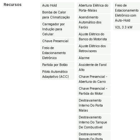
Recursos
Auto Hold
Abertura Elétrica do
Freio de
Porta-Malas
Estacionamento
Bomba de Calor
Eletrônico com
para Climatização
Acendimento
Auto-Hold
Automático dos
Carregador por
Faróis
V2L 3.3 kW
Indução para
Celular
Ajuste Elétrico do
Banco do Motorista
Chave Presencial
Ajuste Elétrico dos
Freio de
Retrovisores
Estacionamento
Eletrônico
Alarme
Partida por Botão
Assistente de Farol
Alto
Piloto Automático
Adaptativo (ACC)
Chave Presencial -
Abertura do Carro
Chave Presencial -
Partida do Motor
Destravamento
Interno Do Porta
Malas
Destravamento
Interno Do Tanque
De Combustivel
Destravamento
Remoto Do Porta