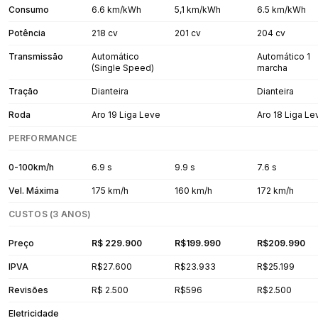
Consumo
6.6 km/kWh
5,1 km/kWh
6.5 km/kWh
Potência
218 cv
201 cv
204 cv
Transmissão
Automático
Automático 1
(Single Speed)
marcha
Tração
Dianteira
Dianteira
Roda
Aro 19 Liga Leve
Aro 18 Liga Le
PERFORMANCE
0-100km/h
6.9 s
9.9 s
7.6 s
Vel. Máxima
175 km/h
160 km/h
172 km/h
CUSTOS (3 ANOS)
Preço
R$ 229.900
R$199.990
R$209.990
IPVA
R$27.600
R$23.933
R$25.199
Revisões
R$ 2.500
R$596
R$2.500
Eletricidade