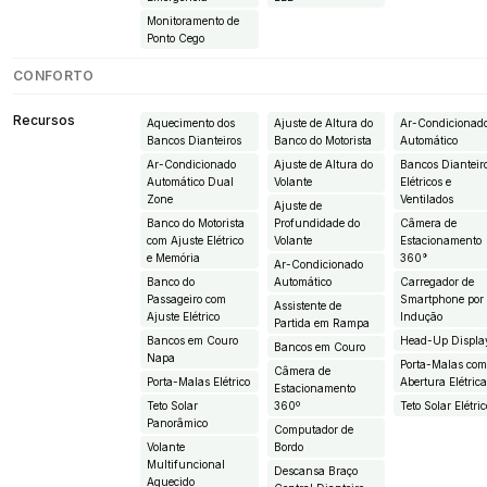
Monitoramento de
Ponto Cego
CONFORTO
Recursos
Aquecimento dos
Ajuste de Altura do
Ar-Condicionad
Bancos Dianteiros
Banco do Motorista
Automático
Ar-Condicionado
Ajuste de Altura do
Bancos Dianteir
Automático Dual
Volante
Elétricos e
Zone
Ventilados
Ajuste de
Banco do Motorista
Profundidade do
Câmera de
com Ajuste Elétrico
Volante
Estacionamento
e Memória
360°
Ar-Condicionado
Banco do
Automático
Carregador de
Passageiro com
Smartphone por
Assistente de
Ajuste Elétrico
Indução
Partida em Rampa
Bancos em Couro
Head-Up Displa
Bancos em Couro
Napa
Porta-Malas co
Câmera de
Porta-Malas Elétrico
Abertura Elétric
Estacionamento
Teto Solar
360º
Teto Solar Elétric
Panorâmico
Computador de
Volante
Bordo
Multifuncional
Descansa Braço
Aquecido