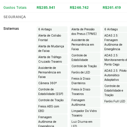
Gastos Totais
R$285.941
R$246.742
R$261.419
SEGURANÇA
Sistemas
6 Airbags
Alerta de Pressão
6 Airbags
dos Pneus (TPMS)
Alerta de Colisão
ADAS 2.5:
Frontal
Assistente de
Frenagem
Permanência em
Autônoma de
Alerta de Mudança
Faixa
Emergência
de Faixa
Controle de
ADAS 2.5:
Alerta de Tráfego
Estabilidade
Monitoramento 
Cruzado Traseiro
Ponto Cego
Controle de Tração
Assistente de
ADAS 2.5: Piloto
Permanência em
Faróis de LED
Automático
Faixa
Freios à Disco
Adaptativo
Câmera 360º
Dianteiros
Controle de
Controle de
Freios à Disco
Estabilidade e
Estabilidade (ESP)
Traseiros
Tração
Controle de Tração
Frenagem
Faróis Full LED
Autônoma
Freios ABS com
EBD
Limpador Do Vidro
Traseiro
Frenagem
Autônoma de
Luz Diurna em
Emergência
LED