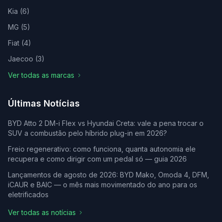
Kia
(
6
)
MG
(
5
)
Fiat
(
4
)
Jaecoo
(
3
)
Ver todas as marcas
Últimas Notícias
BYD Atto 2 DM-i Flex vs Hyundai Creta: vale a pena trocar o
SUV a combustão pelo híbrido plug-in em 2026?
Freio regenerativo: como funciona, quanta autonomia ele
recupera e como dirigir com um pedal só — guia 2026
Lançamentos de agosto de 2026: BYD Mako, Omoda 4, DFM,
iCAUR e BAIC — o mês mais movimentado do ano para os
eletrificados
Ver todas as notícias