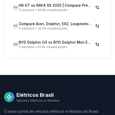
H6 GT vs RAV4 SX 2025 | Compare Preços
#
4
2 veículos
•
46.5k visualizações
Compare Aion, Dolphin, EX2, Leapmotor 2026 | Veículos Elétricos
#
5
4 veículos
•
32.0k visualizações
BYD Dolphin GS vs BYD Dolphin Mini EV - Comparativo Completo
#
6
2 veículos
•
22.5k visualizações
Elétricos Brasil
Veículos Elétricos e Híbridos
O maior portal de veículos elétricos e híbridos do Brasil.