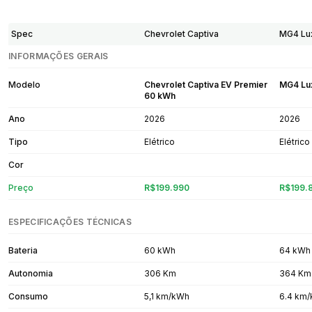
Spec
Chevrolet Captiva
MG4 Lu
INFORMAÇÕES GERAIS
Modelo
Chevrolet Captiva EV Premier
MG4 Lu
60 kWh
Ano
2026
2026
Tipo
Elétrico
Elétrico
Cor
Preço
R$199.990
R$199.
ESPECIFICAÇÕES TÉCNICAS
Bateria
60 kWh
64 kWh
Autonomia
306 Km
364 Km
Consumo
5,1 km/kWh
6.4 km