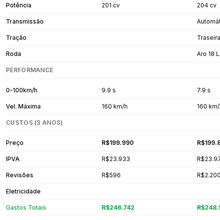
Potência
201 cv
204 cv
Transmissão
Automát
Tração
Traseir
Roda
Aro 18 
PERFORMANCE
0-100km/h
9.9 s
7.9 s
Vel. Máxima
160 km/h
160 km/
CUSTOS (3 ANOS)
Preço
R$199.990
R$199.
IPVA
R$23.933
R$23.9
Revisões
R$596
R$2.20
Eletricidade
Gastos Totais
R$246.742
R$248.