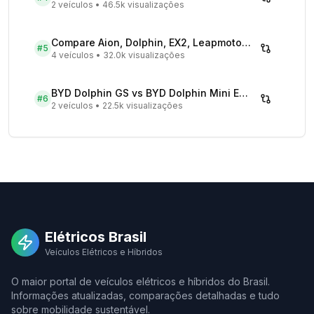
2 veículos
•
46.5k visualizações
Compare Aion, Dolphin, EX2, Leapmotor 2026 | Veículos Elétricos
#
5
4 veículos
•
32.0k visualizações
BYD Dolphin GS vs BYD Dolphin Mini EV - Comparativo Completo
#
6
2 veículos
•
22.5k visualizações
Elétricos Brasil
Veículos Elétricos e Híbridos
O maior portal de veículos elétricos e híbridos do Brasil.
Informações atualizadas, comparações detalhadas e tudo
sobre mobilidade sustentável.