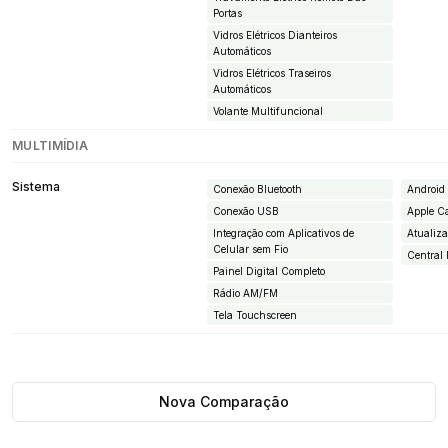
Portas
Vidros Elétricos Dianteiros
Automáticos
Vidros Elétricos Traseiros
Automáticos
Volante Multifuncional
MULTIMÍDIA
Sistema
Conexão Bluetooth
Android
Conexão USB
Apple C
Integração com Aplicativos de
Atualiz
Celular sem Fio
Central 
Painel Digital Completo
Rádio AM/FM
Tela Touchscreen
Nova Comparação