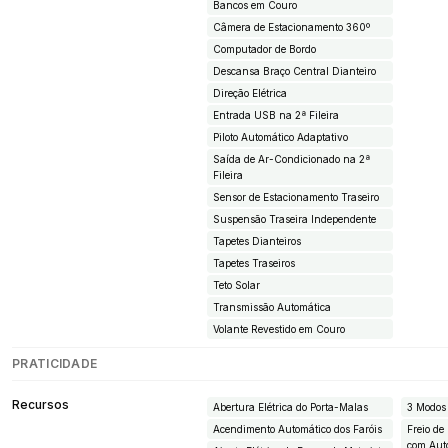
Bancos em Couro
Câmera de Estacionamento 360º
Computador de Bordo
Descansa Braço Central Dianteiro
Direção Elétrica
Entrada USB na 2ª Fileira
Piloto Automático Adaptativo
Saída de Ar-Condicionado na 2ª
Fileira
Sensor de Estacionamento Traseiro
Suspensão Traseira Independente
Tapetes Dianteiros
Tapetes Traseiros
Teto Solar
Transmissão Automática
Volante Revestido em Couro
PRATICIDADE
Recursos
Abertura Elétrica do Porta-Malas
3 Modos
Acendimento Automático dos Faróis
Freio de
com Aut