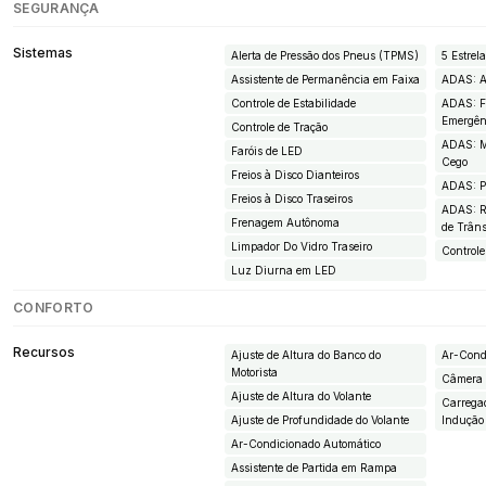
SEGURANÇA
Sistemas
Alerta de Pressão dos Pneus (TPMS)
5 Estre
Assistente de Permanência em Faixa
ADAS: A
Controle de Estabilidade
ADAS: F
Emergên
Controle de Tração
ADAS: M
Faróis de LED
Cego
Freios à Disco Dianteiros
ADAS: Pi
Freios à Disco Traseiros
ADAS: R
Frenagem Autônoma
de Trâns
Limpador Do Vidro Traseiro
Controle
Luz Diurna em LED
CONFORTO
Recursos
Ajuste de Altura do Banco do
Ar-Cond
Motorista
Câmera
Ajuste de Altura do Volante
Carrega
Ajuste de Profundidade do Volante
Indução
Ar-Condicionado Automático
Assistente de Partida em Rampa