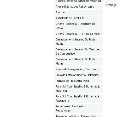
Ajuste Elétrico do Banco do Motorista
Frenage
Ajuste Elétrico dos Retrovisores
Alarme
Assistente de Farol Alto
Chave Presencial - Abertura do
Carro
Chave Presencial - Partida do Motor
Destravamento Interno Do Porta
Malas
Destravamento Interno Do Tanque
De Combustivel
Destravamento Remoto Do Porta
Malas
Estepe de Emergência / Temporário
Freio de Estacionamento Eletrônico
Função de Freio Auto-Hold
Para Sol Com Espelho E Iluminação
Motorista
Para Sol Com Espelho E Iluminação
Passageiro
Rebatimento Elétrico dos
Retrovisores
Travamento Elétrico Remoto Das