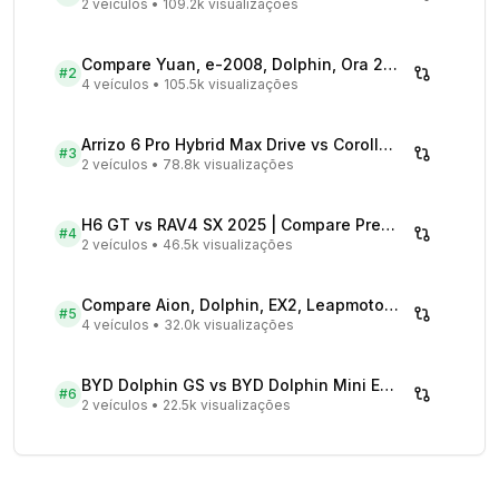
2 veículos
•
109.2k visualizações
Compare Yuan, e-2008, Dolphin, Ora 2026 | Veículos Elétricos
#
2
4 veículos
•
105.5k visualizações
Arrizo 6 Pro Hybrid Max Drive vs Corolla Cross XRX Hybrid - Comparativo Completo
#
3
2 veículos
•
78.8k visualizações
H6 GT vs RAV4 SX 2025 | Compare Preços
#
4
2 veículos
•
46.5k visualizações
Compare Aion, Dolphin, EX2, Leapmotor 2026 | Veículos Elétricos
#
5
4 veículos
•
32.0k visualizações
BYD Dolphin GS vs BYD Dolphin Mini EV - Comparativo Completo
#
6
2 veículos
•
22.5k visualizações