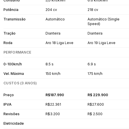
Consumo
5,0 km/kWh
6.6 km/kWh
Potência
204 cv
218 cv
Transmissão
Automático
Automático (Single
Speed)
Tração
Dianteira
Dianteira
Roda
Aro 18 Liga Leve
Aro 19 Liga Leve
PERFORMANCE
0-100km/h
8.5 s
6.9 s
Vel. Máxima
150 km/h
175 km/h
CUSTOS (3 ANOS)
Preço
R$187.990
R$ 229.900
IPVA
R$22.361
R$27.600
Revisões
R$3.200
R$ 2.500
Eletricidade