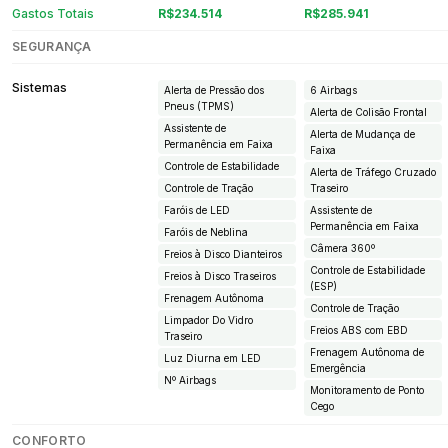
Gastos Totais
R$234.514
R$285.941
SEGURANÇA
Sistemas
Alerta de Pressão dos
6 Airbags
Pneus (TPMS)
Alerta de Colisão Frontal
Assistente de
Alerta de Mudança de
Permanência em Faixa
Faixa
Controle de Estabilidade
Alerta de Tráfego Cruzado
Controle de Tração
Traseiro
Faróis de LED
Assistente de
Permanência em Faixa
Faróis de Neblina
Câmera 360º
Freios à Disco Dianteiros
Controle de Estabilidade
Freios à Disco Traseiros
(ESP)
Frenagem Autônoma
Controle de Tração
Limpador Do Vidro
Freios ABS com EBD
Traseiro
Frenagem Autônoma de
Luz Diurna em LED
Emergência
Nº Airbags
Monitoramento de Ponto
Cego
CONFORTO