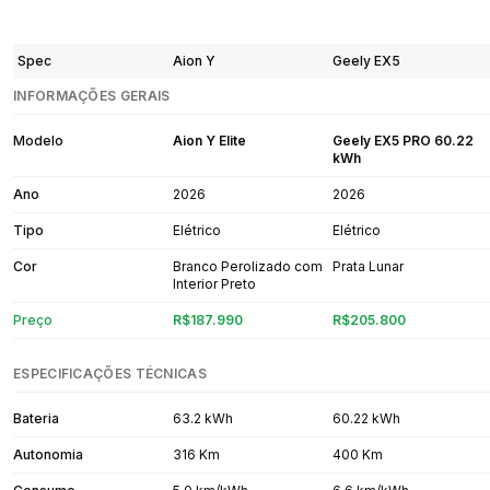
Spec
Aion Y
Geely EX5
INFORMAÇÕES GERAIS
Modelo
Aion Y Elite
Geely EX5 PRO 60.22
kWh
Ano
2026
2026
Tipo
Elétrico
Elétrico
Cor
Branco Perolizado com
Prata Lunar
Interior Preto
Preço
R$187.990
R$205.800
ESPECIFICAÇÕES TÉCNICAS
Bateria
63.2 kWh
60.22 kWh
Autonomia
316 Km
400 Km