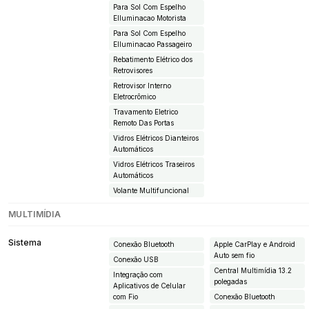
Para Sol Com Espelho
EIluminacao Motorista
Para Sol Com Espelho
EIluminacao Passageiro
Rebatimento Elétrico dos
Retrovisores
Retrovisor Interno
Eletrocrômico
Travamento Eletrico
Remoto Das Portas
Vidros Elétricos Dianteiros
Automáticos
Vidros Elétricos Traseiros
Automáticos
Volante Multifuncional
MULTIMÍDIA
Sistema
Conexão Bluetooth
Apple CarPlay e Android
Auto sem fio
Conexão USB
Central Multimídia 13.2
Integração com
polegadas
Aplicativos de Celular
com Fio
Conexão Bluetooth