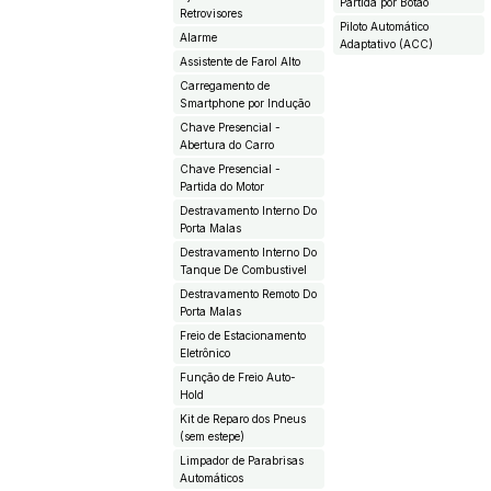
Partida por Botão
Retrovisores
Piloto Automático
Alarme
Adaptativo (ACC)
Assistente de Farol Alto
Carregamento de
Smartphone por Indução
Chave Presencial -
Abertura do Carro
Chave Presencial -
Partida do Motor
Destravamento Interno Do
Porta Malas
Destravamento Interno Do
Tanque De Combustivel
Destravamento Remoto Do
Porta Malas
Freio de Estacionamento
Eletrônico
Função de Freio Auto-
Hold
Kit de Reparo dos Pneus
(sem estepe)
Limpador de Parabrisas
Automáticos