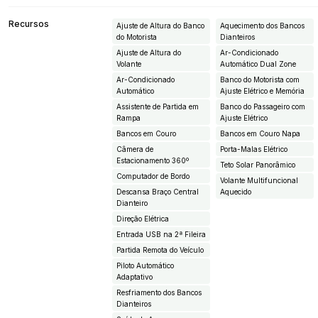
Recursos
Ajuste de Altura do Banco
Aquecimento dos Bancos
do Motorista
Dianteiros
Ajuste de Altura do
Ar-Condicionado
Volante
Automático Dual Zone
Ar-Condicionado
Banco do Motorista com
Automático
Ajuste Elétrico e Memória
Assistente de Partida em
Banco do Passageiro com
Rampa
Ajuste Elétrico
Bancos em Couro
Bancos em Couro Napa
Câmera de
Porta-Malas Elétrico
Estacionamento 360º
Teto Solar Panorâmico
Computador de Bordo
Volante Multifuncional
Descansa Braço Central
Aquecido
Dianteiro
Direção Elétrica
Entrada USB na 2ª Fileira
Partida Remota do Veículo
Piloto Automático
Adaptativo
Resfriamento dos Bancos
Dianteiros