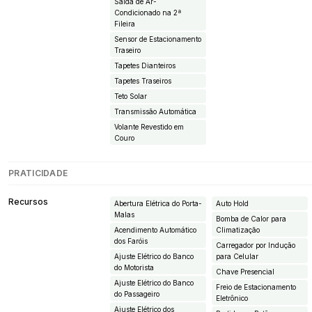
Saída de Ar-
Condicionado na 2ª
Fileira
Sensor de Estacionamento
Traseiro
Tapetes Dianteiros
Tapetes Traseiros
Teto Solar
Transmissão Automática
Volante Revestido em
Couro
PRATICIDADE
Recursos
Abertura Elétrica do Porta-
Auto Hold
Malas
Bomba de Calor para
Acendimento Automático
Climatização
dos Faróis
Carregador por Indução
Ajuste Elétrico do Banco
para Celular
do Motorista
Chave Presencial
Ajuste Elétrico do Banco
Freio de Estacionamento
do Passageiro
Eletrônico
Ajuste Elétrico dos