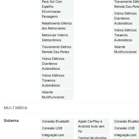
Para Sol Com
Travamento Elétr
Espelho
Remoto Das Port
EIluminacao
Vidros Elétricos
Passageiro
Dianteiros
Rebatimento Elétrico
Automáticos
dos Retrovisores
Vidros Elétricos
Retrovisor Interno
Traseiros
Eletrocrômico
Automáticos
Travamento Eletrico
Volante
Remoto Das Portas
Multifuncional
Vidros Elétricos
Dianteiros
Automáticos
Vidros Elétricos
Traseiros
Automáticos
Volante
Multifuncional
MULTIMÍDIA
Sistema
Conexão Bluetooth
Apple CarPlay e
Conexão Bluetoo
Android Auto sem
Conexão USB
Conexão USB
fio
Integração com
Integração com
Central Multimídia