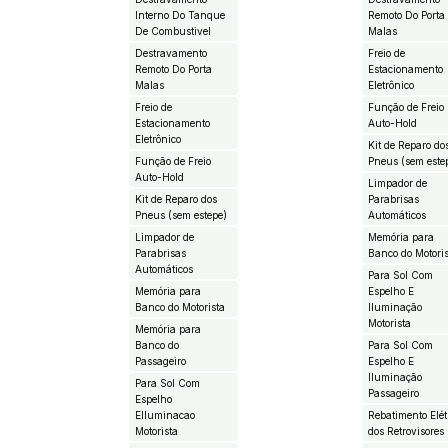
Interno Do Tanque
Remoto Do Porta
De Combustivel
Malas
Destravamento
Freio de
Remoto Do Porta
Estacionamento
Malas
Eletrônico
Freio de
Função de Freio
Estacionamento
Auto-Hold
Eletrônico
Kit de Reparo do
Função de Freio
Pneus (sem este
Auto-Hold
Limpador de
Kit de Reparo dos
Parabrisas
Pneus (sem estepe)
Automáticos
Limpador de
Memória para
Parabrisas
Banco do Motori
Automáticos
Para Sol Com
Memória para
Espelho E
Banco do Motorista
Iluminação
Motorista
Memória para
Banco do
Para Sol Com
Passageiro
Espelho E
Iluminação
Para Sol Com
Passageiro
Espelho
EIluminacao
Rebatimento Elét
Motorista
dos Retrovisores