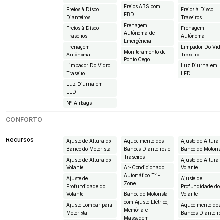
Freios ABS com
Freios à Disco
Freios à Disco
EBD
Dianteiros
Traseiros
Frenagem
Freios à Disco
Frenagem
Autônoma de
Traseiros
Autônoma
Emergência
Frenagem
Limpador Do Vid
Monitoramento de
Autônoma
Traseiro
Ponto Cego
Limpador Do Vidro
Luz Diurna em
Traseiro
LED
Luz Diurna em
LED
Nº Airbags
CONFORTO
Recursos
Ajuste de Altura do
Aquecimento dos
Ajuste de Altura
Banco do Motorista
Bancos Dianteiros e
Banco do Motori
Traseiros
Ajuste de Altura do
Ajuste de Altura
Volante
Ar-Condicionado
Volante
Automático Tri-
Ajuste de
Ajuste de
Zone
Profundidade do
Profundidade do
Volante
Banco do Motorista
Volante
com Ajuste Elétrico,
Ajuste Lombar para
Aquecimento do
Memória e
Motorista
Bancos Dianteir
Massagem