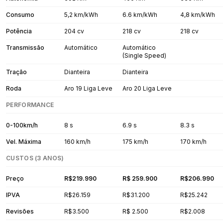
Consumo
5,2 km/kWh
6.6 km/kWh
4,8 km/kWh
Potência
204 cv
218 cv
218 cv
Transmissão
Automático
Automático
(Single Speed)
Tração
Dianteira
Dianteira
Roda
Aro 19 Liga Leve
Aro 20 Liga Leve
PERFORMANCE
0-100km/h
8 s
6.9 s
8.3 s
Vel. Máxima
160 km/h
175 km/h
170 km/h
CUSTOS (3 ANOS)
Preço
R$219.990
R$ 259.900
R$206.990
IPVA
R$26.159
R$31.200
R$25.242
Revisões
R$3.500
R$ 2.500
R$2.008