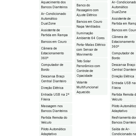
Aquecimento dos
Ar-Condicionad
Banco do
Bancos Dianteiros
Automático
Passageiro com
DualZone
Ar-Condicionado
Ajuste Elétrico
Automático
Assistente de
Bancos em Couro
DualZone
Partida em Ram
Napa Ventilados
Assistente de
Bancos em Cour
Iluminação
Partida em Rampa
Câmera de
Ambiente 64 Cores
Bancos em Couro
Estacionamento
Porta-Malas Elétrico
360º
Câmera de
com Sensor de
Estacionamento
Computador de
Movimento
360º
Bordo
Teto Solar
Computador de
Descansa Braço
Panorâmico com
Bordo
Central Dianteir
Controle de
Opacidade
Descansa Braço
Direção Elétrica
Central Dianteiro
Volante
Entrada USB na
Multifuncional
Direção Elétrica
Fileira
Aquecido
Entrada USB na 2ª
Partida Remota 
Fileira
Veículo
Massagem nos
Piloto Automátic
Bancos Dianteiros
Adaptativo
Partida Remota do
Resfriamento do
Veículo
Bancos Dianteir
Piloto Automático
Saída de Ar-
Adaptativo
Condicionado n