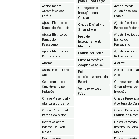
para Climatização
Acendimento
Acendimento
Carregador por
Automático dos
Automático dos
Indução para
Faróis
Faróis
Celular
Ajuste Elétrico do
Ajuste Elétrico d
Chave Digital via
Banco do Motorista
Banco do Motori
Smartphone
Ajuste Elétrico do
Ajuste Elétrico d
Freio de
Banco do
Banco do
Estacionamento
Passageiro
Passageiro
Eletrônico
Ajuste Elétrico dos
Ajuste Elétrico d
Partida por Botão
Retrovisores
Retrovisores
Piloto Automático
Alarme
Alarme
Adaptativo (ACC)
Assistente de Farol
Assistente de Fa
Pré-
Alto
Alto
condicionamento da
Carregamento de
Bateria
Carregamento d
Smartphone por
Smartphone por
Vehicle-to-Load
Indução
Indução
(V2L)
Chave Presencial -
Chave Presencia
Abertura do Carro
Abertura do Car
Chave Presencial -
Chave Presencia
Partida do Motor
Partida do Motor
Destravamento
Destravamento
Interno Do Porta
Interno Do Porta
Malas
Malas
Destravamento
Destravamento