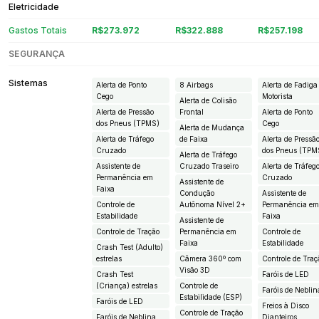
Eletricidade
Gastos Totais
R$273.972
R$322.888
R$257.198
SEGURANÇA
Sistemas
Alerta de Ponto
8 Airbags
Alerta de Fadiga
Cego
Motorista
Alerta de Colisão
Alerta de Pressão
Frontal
Alerta de Ponto
dos Pneus (TPMS)
Cego
Alerta de Mudança
Alerta de Tráfego
de Faixa
Alerta de Pressã
Cruzado
dos Pneus (TPM
Alerta de Tráfego
Assistente de
Cruzado Traseiro
Alerta de Tráfeg
Permanência em
Cruzado
Assistente de
Faixa
Condução
Assistente de
Controle de
Autônoma Nível 2+
Permanência e
Estabilidade
Faixa
Assistente de
Controle de Tração
Permanência em
Controle de
Faixa
Estabilidade
Crash Test (Adulto)
estrelas
Câmera 360º com
Controle de Traç
Visão 3D
Crash Test
Faróis de LED
(Criança) estrelas
Controle de
Faróis de Neblin
Estabilidade (ESP)
Faróis de LED
Freios à Disco
Controle de Tração
Faróis de Neblina
Dianteiros