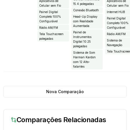
Aplicativos de
Aplicativos de
15.4 polegadas
Celular sem Fio
Celular sem Fio
Conexão Bluetooth
Painel Digital
Internet HUB
Completo 100%
Head-Up Display
Painel Digital
Configurável
com Realidade
Completo 100%
Aumentada
Rádio AM/FM
Configurável
Painel de
Tela Touchscreen
Rádio AM/FM
Instrumentos
polegadas
Sistema de
Digital 10.25
Navegação
polegadas
Tela Touchscree
Sistema de Som
Harman Kardon
com 12 Alto-
falantes
Nova Comparação
Comparações Relacionadas