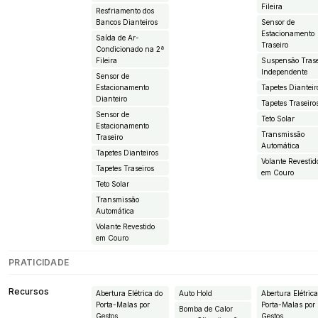
Fileira
Resfriamento dos
Bancos Dianteiros
Sensor de
Estacionamento
Saída de Ar-
Traseiro
Condicionado na 2ª
Fileira
Suspensão Trase
Independente
Sensor de
Estacionamento
Tapetes Dianteir
Dianteiro
Tapetes Traseiro
Sensor de
Teto Solar
Estacionamento
Transmissão
Traseiro
Automática
Tapetes Dianteiros
Volante Revestid
Tapetes Traseiros
em Couro
Teto Solar
Transmissão
Automática
Volante Revestido
em Couro
PRATICIDADE
Recursos
Abertura Elétrica do
Auto Hold
Abertura Elétric
Porta-Malas por
Porta-Malas por
Bomba de Calor
Gestos
Gestos