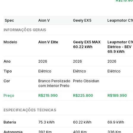
R$219.80
Spec
Aion V
Geely EX5
Leapmotor C1
INFORMAÇÕES GERAIS
Modelo
Aion V Elite
Geely EX5 MAX
Leapmotor C1
60.22 kWh
Elétrico - BEV
69.9 kWh
Ano
2026
2026
2026
Tipo
Elétrico
Elétrico
Elétrico
Cor
Branco Perolizado
Preto Obsidian
com Interior Preto
Preço
R$219.990
R$225.800
R$189.990
ESPECIFICAÇÕES TÉCNICAS
Bateria
75.3 kWh
60.22 kWh
69.9 kWh
Autonomia
392 Km
400 Km
336 Km